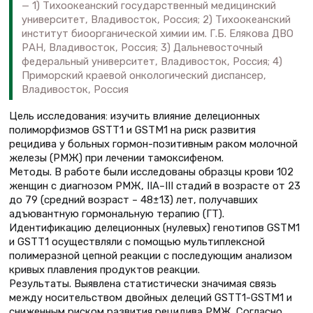
1) Тихоокеанский государственный медицинский
университет, Владивосток, Россия; 2) Тихоокеанский
институт биоорганической химии им. Г.Б. Елякова ДВО
РАН, Владивосток, Россия; 3) Дальневосточный
федеральный университет, Владивосток, Россия; 4)
Приморский краевой онкологический диспансер,
Владивосток, Россия
Цель исследования: изучить влияние делеционных
полиморфизмов GSTT1 и GSTM1 на риск развития
рецидива у больных гормон-позитивным раком молочной
железы (РМЖ) при лечении тамоксифеном.
Методы. В работе были исследованы образцы крови 102
женщин с диагнозом РМЖ, IIA–III стадий в возрасте от 23
до 79 (средний возраст – 48±13) лет, получавших
адъювантную гормональную терапию (ГТ).
Идентификацию делеционных (нулевых) генотипов GSTM1
и GSTT1 осуществляли с помощью мультиплексной
полимеразной цепной реакции с последующим анализом
кривых плавления продуктов реакции.
Результаты. Выявлена статистически значимая связь
между носительством двойных делеций GSTT1-GSTM1 и
сниженным риском развития рецидива РМЖ. Согласно