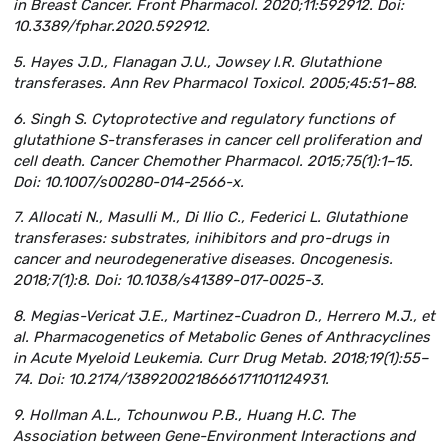
in Breast Cancer. Front Pharmacol. 2020;11:592912. Doi:
10.3389/fphar.2020.592912.
5. Hayes J.D., Flanagan J.U., Jowsey I.R. Glutathione
transferases. Ann Rev Pharmacol Toxicol. 2005;45:51–88.
6. Singh S. Cytoprotective and regulatory functions of
glutathione S-transferases in cancer cell proliferation and
cell death. Cancer Chemother Pharmacol. 2015;75(1):1–15.
Doi: 10.1007/s00280-014-2566-x.
7. Allocati N., Masulli M., Di Ilio C., Federici L. Glutathione
transferases: substrates, inihibitors and pro-drugs in
cancer and neurodegenerative diseases. Oncogenesis.
2018;7(1):8. Doi: 10.1038/s41389-017-0025-3.
8. Megias-Vericat J.E., Martinez-Cuadron D., Herrero M.J., et
al. Pharmacogenetics of Metabolic Genes of Anthracyclines
in Acute Myeloid Leukemia. Curr Drug Metab. 2018;19(1):55–
74. Doi: 10.2174/1389200218666171101124931.
9. Hollman A.L., Tchounwou P.B., Huang H.C. The
Association between Gene-Environment Interactions and