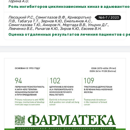
Горина А.О.
Роль ингибиторов циклинзависимых киназ в адьювантно
Песоцкий Р.С., Семиглазов В.Ф., Криворотько
№6-7 / 2023
П.В., Табагуа Т.Т., Зернов К.Ю., Емельянов А.С.,
Семиглазова Т.Ю., Амиров Н., Мортада В.В., Ульрих Д.Г.,
Левченко В.Е., Рычагов К.Ю., Зиров К.Ю., Евсеев В.Н.
Оценка отдаленных результатов лечения пациентов с р