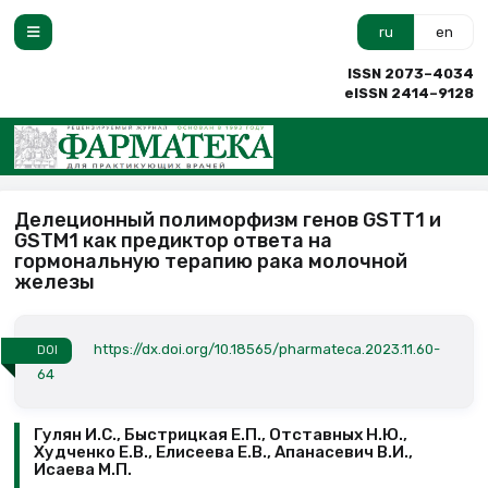
ru
en
ISSN 2073–4034
eISSN 2414–9128
Делеционный полиморфизм генов GSTT1 и
GSTM1 как предиктор ответа на
гормональную терапию рака молочной
железы
https://dx.doi.org/10.18565/pharmateca.2023.11.60-
DOI
64
Гулян И.С., Быстрицкая Е.П., Отставных Н.Ю.,
Худченко Е.В., Елисеева Е.В., Апанасевич В.И.,
Исаева М.П.