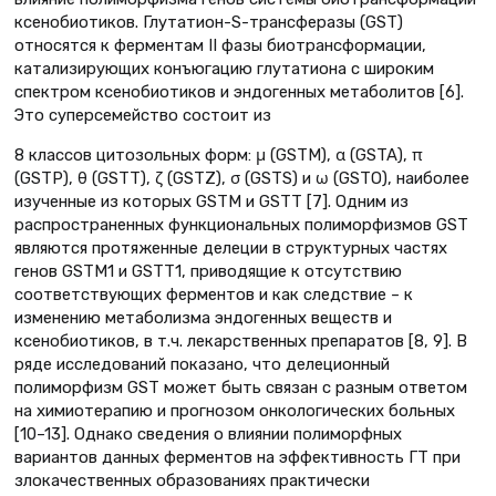
ксенобиотиков. Глутатион-S-трансферазы (GST)
относятся к ферментам II фазы биотрансформации,
катализирующих конъюгацию глутатиона с широким
спектром ксенобиотиков и эндогенных метаболитов [6].
Это суперсемейство состоит из
8 классов цитозольных форм: μ (GSTM), α (GSTA), π
(GSTP), θ (GSTT), ζ (GSTZ), σ (GSTS) и ω (GSTO), наиболее
изученные из которых GSTM и GSTT [7]. Одним из
распространенных функциональных полиморфизмов GST
являются протяженные делеции в структурных частях
генов GSTM1 и GSTT1, приводящие к отсутствию
соответствующих ферментов и как следствие – к
изменению метаболизма эндогенных веществ и
ксенобиотиков, в т.ч. лекарственных препаратов [8, 9]. В
ряде исследований показано, что делеционный
полиморфизм GST может быть связан с разным ответом
на химиотерапию и прогнозом онкологических больных
[10–13]. Однако сведения о влиянии полиморфных
вариантов данных ферментов на эффективность ГТ при
злокачественных образованиях практически