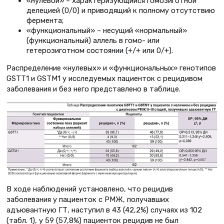
«нулевой» – характеризующийся гомозиготной
делецией (0/0) и приводящий к полному отсутствию
фермента;
«функциональный» – несущий «нормальный»
(функциональный) аллель в гомо- или
гетерозиготном состоянии (+/+ или 0/+).
Распределение «нулевых» и «функциональных» генотипов
GSTT1 и GSTM1 у исследуемых пациенток с рецидивом
заболевания и без него представлено в таблице.
В ходе наблюдений установлено, что рецидив
заболевания у пациенток с РМЖ, получавших
адъювантную ГТ, наступил в 43 (42,2%) случаях из 102
(табл. 1), у 59 (57,8%) пациенток рецидив не был