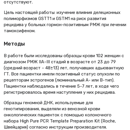
отсутствуют.
Цель настоящей работы: изучение влияния делеционных
полиморфизмов GSTT1 и GSTM1 на риск развития
рецидива у больных гормон-позитивным РМЖ при лечении
тамоксифеном.
Методы
В работе были исследованы образцы крови 102 женщин с
диагнозом РМЖ IIA–III стадий в возрасте от 23 до 79
(средний возраст – 48±13) лет, получавших адьювантную
ГТ. Все пациентки имели позитивный статус опухоли по
рецепторам эстрогенов (люминальный А- или В-тип).
Пациентки наблюдались в течение 5–7 лет, в ходе чего
регистрировалось время наступления у них рецидива.
Образцы геномной ДНК, используемые для
генотипирования, выделяли из венозной крови
онкологических пациенток с помощью колоночного
набора High Pure PCR Template Preparation Kit (Roche,
Швейцария) согласно инструкции производителя.