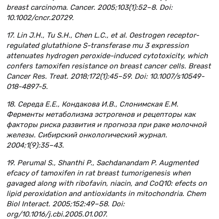
breast carcinoma. Cancer. 2005;103(1):52–8. Doi:
10.1002/cncr.20729.
17. Lin J.H., Tu S.H., Chen L.C., et al. Oestrogen receptor-
regulated glutathione S-transferase mu 3 expression
attenuates hydrogen peroxide-induced cytotoxicity, which
confers tamoxifen resistance on breast cancer cells. Breast
Cancer Res. Treat. 2018;172(1):45–59. Doi: 10.1007/s10549-
018-4897-5.
18. Середа Е.Е., Кондакова И.В., Слонимская Е.М.
Ферменты метаболизма эстрогенов и рецепторы как
факторы риска развития и прогноза при раке молочной
железы. Сибирский онкологический журнал.
2004;1(9):35–43.
19. Perumal S., Shanthi P., Sachdanandam P. Augmented
efcacy of tamoxifen in rat breast tumorigenesis when
gavaged along with ribofavin, niacin, and CoQ10: efects on
lipid peroxidation and antioxidants in mitochondria. Chem
Biol Interact. 2005;152:49–58. Doi:
org/10.1016/j.cbi.2005.01.007.