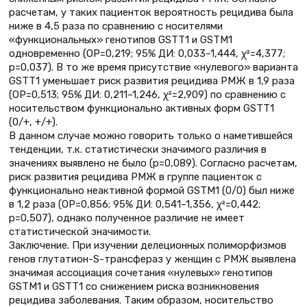
расчетам, у таких пациенток вероятность рецидива была
ниже в 4,5 раза по сравнению с носителями
«функциональных» генотипов GSTT1 и GSTM1
одновременно (ОР=0,219; 95% ДИ: 0,033–1,444, χ²=4,377;
p=0,037). В то же время присутствие «нулевого» варианта
GSTT1 уменьшает риск развития рецидива РМЖ в 1,9 раза
(ОР=0,513; 95% ДИ: 0,211–1,246, χ²=2,909) по сравнению с
носительством функционально активных форм GSTT1
(0/+, +/+).
В данном случае можно говорить только о наметившейся
тенденции, т.к. статистически значимого различия в
значениях выявлено не было (р=0,089). Согласно расчетам,
риск развития рецидива РМЖ в группе пациенток с
функционально неактивной формой GSTМ1 (0/0) был ниже
в 1,2 раза (ОР=0,856; 95% ДИ: 0,541–1,356, χ²=0,442;
p=0,507), однако полученное различие не имеет
статистической значимости.
Заключение. При изучении делеционных полиморфизмов
генов глутатион-S-трансфераз у женщин с РМЖ выявлена
значимая ассоциация сочетания «нулевых» генотипов
GSTM1 и GSTT1 со снижением риска возникновения
рецидива заболевания. Таким образом, носительство