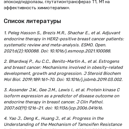
эпоксидгидролазы, глутатионтрансфераз T1, М1 на
эффективность химиотерапии».
Список литературы
1. Peleg Hasson S., Brezis M.R., Shachar E., et al. Adjuvant
endocrine therapy in HER2-positive breast cancer patients:
systematic review and meta-analysis. ESMO. Open.
2021;6(2):100088. Doi: 10.1016/j.esmoop.2021.100088.
2. Bhardwaj P., Au C.C., Benito-Martin A., et al. Estrogens
and breast cancer: Mechanisms involved in obesity-related
development, growth and progression. J Steroid Biochem
Mol Biol. 2019;189:161–70. Doi: 10.1016/j.jsbmb.2019.03.002.
3. Assender J.W., Gee J.M., Lewis I., et al. Protein kinase C
isoform expression as a predictor of disease outcome on
endocrine therapy in breast cancer. J Clin Pathol.
2007;60(11):1216–21. doi: 10.1136/jcp.2006.041616.
4. Yao J., Deng K., Huang J., et al. Progress in the
Understanding of the Mechanism of Tamoxifen Resistance