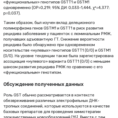
«функциональных» генотипов GSTT1 и GSTM1
одновременно (ОР=0,219; 95% ДИ: 0,033–1,444, χ²=4,377;
p=0,037).
Таким образом, был изучен вклад делеционного
полиморфизма генов GSTM1 и GSTT1 в риск развития
рецидива заболевания у пациенток с люминальным РМЖ,
получавших адъювантную ГТ. Снижение вероятности
рецидива было обнаружено при одновременном
носительстве «нулевых» генотипов GSTT1 (0/0) и GSTM1
(0/0). На уровне тенденции также была зарегистрирована
ассоциация «нулевого» варианта GSTT1 (0/0) с меньшим
шансом развития рецидива РМЖ по сравнению с его
«функциональным» генотипом.
Обсуждение полученных данных
Роль GST обычно рассматривается в контексте
обезвреживания различных электрофильных ДНК-
тропных соединений, которые используются в качестве
базовых препаратов для проведения химиотерапии
злокачественных новообразований [15]. Вместе с тем