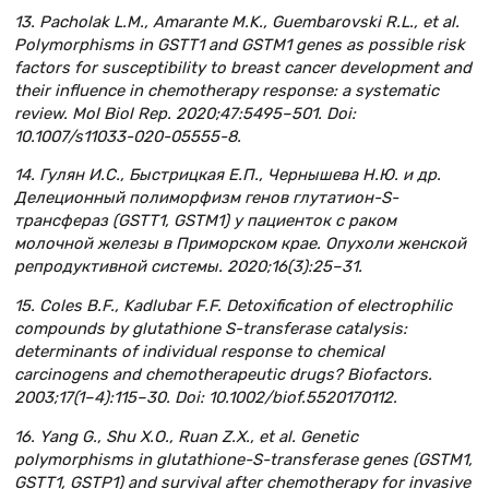
13. Pacholak L.M., Amarante M.K., Guembarovski R.L., et al.
Polymorphisms in GSTT1 and GSTM1 genes as possible risk
factors for susceptibility to breast cancer development and
their influence in chemotherapy response: a systematic
review. Mol Biol Rep. 2020;47:5495–501. Doi:
10.1007/s11033-020-05555-8.
14. Гулян И.С., Быстрицкая Е.П., Чернышева Н.Ю. и др.
Делеционный полиморфизм генов глутатион-S-
трансфераз (GSTT1, GSTM1) у пациенток с раком
молочной железы в Приморском крае. Опухоли женской
репродуктивной системы. 2020;16(3):25–31.
15. Coles B.F., Kadlubar F.F. Detoxification of electrophilic
compounds by glutathione S-transferase catalysis:
determinants of individual response to chemical
carcinogens and chemotherapeutic drugs? Biofactors.
2003;17(1–4):115–30. Doi: 10.1002/biof.5520170112.
16. Yang G., Shu X.O., Ruan Z.X., et al. Genetic
polymorphisms in glutathione-S-transferase genes (GSTM1,
GSTT1, GSTP1) and survival after chemotherapy for invasive