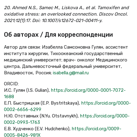
20. Ahmed N.S., Samec M., Liskova A., et al. Tamoxifen and
oxidative stress: an overlooked connection. Discov Oncol.
2021;12(1):17. Doi: 10.1007/s12672-021-00411-y.
Об авторах / Для корреспонденции
Автор для связи: Изабелла Самсоновна Гулян, ассистент
института хирургии, Тихоокеанский государственный
медицинский университет; врач- онколог Медицинского
центра, Дальневосточный федеральный университет,
Владивосток, Россия;
isabella.g@mail.ru
ORCID:
И.С. Гулян (I.S. Gulian),
https://orcid.org/0000-0001-7072-
1688
Е.П. Быстрицкая (E.P. Bystritskaya),
https://orcid.org/0000-
0002-6656-6299
Н.Ю. Отставных (N.Yu. Otstavnykh),
https://orcid.org/0000-
0002-0993-1763
Е.В. Худченко (E.V. Hudchenko),
https://orcid.org/0009-
0005-8426-981X