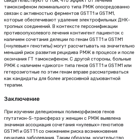
свидетельствуют о том, что эффект от лечения
тамоксифеном люминального типа РМЖ опосредованно
связан с активностью ферментов GSTT1 и GSTM1,
которые обеспечивают удаление электрофильных ДНК-
тропных соединений. В контексте персонификации
противоопухолевого лечения контингент пациенток с
наличием сочетания делеции по генам GSTT1 и GSTM1
(«нулевые» генотипы) могут рассчитывать на значительно
меньший риск развития рецидива РМЖ в процессе и после
окончания ГТ тамоксифеном. С другой стороны, больные
РМЖ с наличием «дикого» типа генов GSTT1 и GSTM1 или
гетерозиготные по этим генам вправе рассматриваться
как кандидаты для более агрессивной адъювантной
терапии.
Заключение
При изучении делеционных полиморфизмов генов
глутатион-S-трансфераз у женщин с РМЖ выявлена
значимая ассоциация сочетания «нулевых» генотипов
GSTM1 и GSTT1 со снижением риска возникновения
рецидива заболевания. Таким образом, носительство