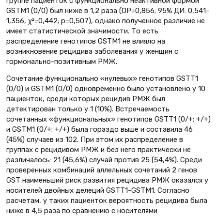
группе пациенток с функционально неактивной формой
GSTМ1 (0/0) был ниже в 1,2 раза (ОР=0,856; 95% ДИ: 0,541–
1,356, χ²=0,442; p=0,507), однако полученное различие не
имеет статистической значимости. То есть
распределение генотипов GSTM1 не влияло на
возникновение рецидива заболевания у женщин с
гормонально-позитивным РМЖ.
Сочетание функционально «нулевых» генотипов GSTT1
(0/0) и GSTM1 (0/0) одновременно было установлено у 10
пациенток, среди которых рецидив РМЖ был
детектирован только у 1 (10%). Встречаемость
сочетанных «функциональных» генотипов GSTТ1 (0/+; +/+)
и GSTМ1 (0/+; +/+) была гораздо выше и составила 46
(45%) случаев из 102. При этом их распределение в
группах с рецидивом РМЖ и без него практически не
различалось: 21 (45,6%) случай против 25 (54,4%). Среди
проверенных комбинаций аллельных сочетаний 2 генов
GST наименьший риск развития рецидива РМЖ оказался у
носителей двойных делеций GSTT1-GSTM1. Согласно
расчетам, у таких пациенток вероятность рецидива была
ниже в 4,5 раза по сравнению с носителями