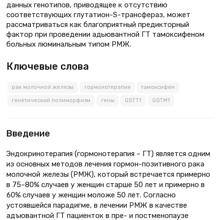
данных генотипов, приводящее к отсутствию
соответствующих глутатион-S-трансфераз, может
рассматриваться как благоприятный предикторный
фактор при проведении адьювантной ГТ тамоксифеном
больных люминальным типом РМЖ.
Ключевые слова
рак молочной железы
гормонотерапия
тамоксифен
генетический полиморфизм
гены
GSTT1
GSTM1
Введение
Эндокринотерапия (гормонотерапия – ГТ) является одним
из основных методов лечения гормон-позитивного рака
молочной железы (РМЖ), который встречается примерно
в 75–80% случаев у женщин старше 50 лет и примерно в
60% случаев у женщин моложе 50 лет. Согласно
устоявшейся парадигме, в лечении РМЖ в качестве
адъювантной ГТ пациенток в пре- и постменопаузе