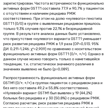
зарегистрирован. Частота встречаемости функционально
активных форм GSTT1 составила 77,9 и 90,7% у пациенток
с отсутствием и наличием рецидива РМЖ
соответственно. При этом на долю «нулевого» генотипа
GSTT1 (0/0) в группе с выявленным рецидивом пришлось
только 9,3% случаев против 22,1% в безрецидивной
группе. В результате анализа данных было установлено,
что присутствие «нулевого» варианта GSTT1 уменьшает
риск развития рецидива РМЖ в 1,9 раза (ОР=0,513; 95%
ДИ: 0,211–1,246; χ²=2,909) по сравнению с носительством
функционально активных форм GSTT1 (0/+, +/+). Однако в
данном случае можно говорить только о наметившейся
тенденции, т.к. статистически значимого различия в
значениях выявлено не было (р=0,089).
Распространенность функционально активных форм
GSTМ1 (0/+; +/+) в группах пациенток с рецидивом рака и
без него составила 49,2 и 55,8% соответственно.
«Нулевой» вариант GSTM1 был выявлен у 19 (44,2%)
больных без рецидива и у 30 (50,8%) с рецидивом РМЖ.
Согласно расчетам, риск развития рецидива РМЖ в