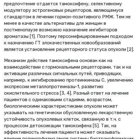
предпочтение отдается тамоксифену, селективному
модулятору эстрогеновых рецепторов, являющемуся
стандартом в лечении гормон-позитивного РМЖ. Тем не
менее в качестве альтернативы для женщин в
постменопаузе возможно назначение ингибиторов
ароматазы [1]. Поэтому персонифицированным подходом
к назначению ГТ злокачественных новообразований
является установление рецепторного статуса опухоли [2].
Механизм действия тамоксифена основан как на
взаимодействии с гормональными рецепторами, так и на
активации различных сигнальных путей, приводящих,
например, к ингибированию протеинкиназы С, увеличению
экспрессии металлопротеиназы-1, развитию
окислительного стресса [3, 4]. Разный ответ на лечение
пациентов с одинаковыми стадиями, возрастом,
биологическими характеристиками опухоли может
указывать на генетически обусловленную лекарственную
устойчивость опухолевых клеток, связанную в т.ч. с
процессом детоксикации тамоксифена [5]. Так, на
эффективность лечения пациента может оказывать
влияние полиморфизма генов системы биотрансформации