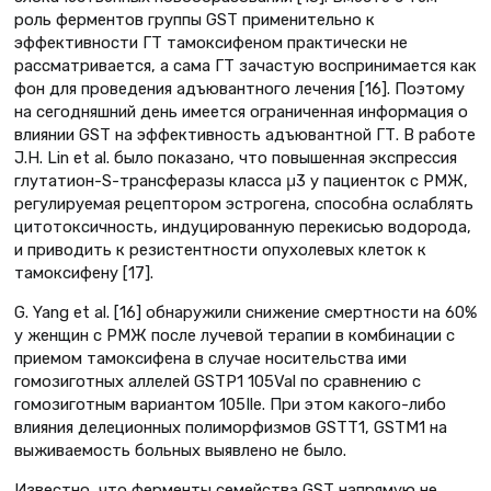
роль ферментов группы GST применительно к
эффективности ГТ тамоксифеном практически не
рассматривается, а сама ГТ зачастую воспринимается как
фон для проведения адъювантного лечения [16]. Поэтому
на сегодняшний день имеется ограниченная информация о
влиянии GST на эффективность адъювантной ГТ. В работе
J.H. Lin et al. было показано, что повышенная экспрессия
глутатион-S-трансферазы класса μ3 у пациенток с РМЖ,
регулируемая рецептором эстрогена, способна ослаблять
цитотоксичность, индуцированную перекисью водорода,
и приводить к резистентности опухолевых клеток к
тамоксифену [17].
G. Yang et al. [16] обнаружили снижение смертности на 60%
у женщин c РМЖ после лучевой терапии в комбинации с
приемом тамоксифена в случае носительства ими
гомозиготных аллелей GSTP1 105Val по сравнению с
гомозиготным вариантом 105Ile. При этом какого-либо
влияния делеционных полиморфизмов GSTT1, GSTM1 на
выживаемость больных выявлено не было.
Известно, что ферменты семейства GST напрямую не