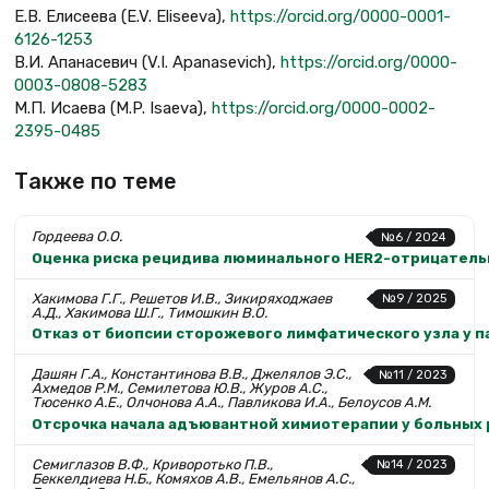
Е.В. Елисеева (E.V. Eliseeva),
https://orcid.org/0000-0001-
6126-1253
В.И. Апанасевич (V.I. Apanasevich),
https://orcid.org/0000-
0003-0808-5283
М.П. Исаева (M.P. Isaeva),
https://orcid.org/0000-0002-
2395-0485
Также по теме
Гордеева О.О.
№6 / 2024
Оценка риска рецидива люминального HER2-отрицатель
Хакимова Г.Г., Решетов И.В., Зикиряходжаев
№9 / 2025
А.Д., Хакимова Ш.Г., Тимошкин В.О.
Отказ от биопсии сторожевого лимфатического узла у 
Дашян Г.А., Константинова В.В., Джелялов Э.С.,
№11 / 2023
Ахмедов Р.М., Семилетова Ю.В., Журов А.С.,
Тюсенко А.Е., Олчонова А.А., Павликова И.А., Белоусов А.М.
Отсрочка начала адъювантной химиотерапии у больных 
Семиглазов В.Ф., Криворотько П.В.,
№14 / 2023
Беккелдиева Н.Б., Комяхов А.В., Емельянов А.С.,