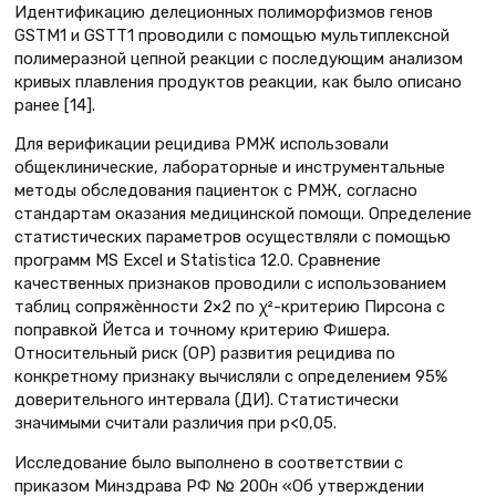
Идентификацию делеционных полиморфизмов генов
GSTM1 и GSTT1 проводили с помощью мультиплексной
полимеразной цепной реакции с последующим анализом
кривых плавления продуктов реакции, как было описано
ранее [14].
Для верификации рецидива РМЖ использовали
общеклинические, лабораторные и инструментальные
методы обследования пациенток с РМЖ, согласно
стандартам оказания медицинской помощи. Определение
статистических параметров осуществляли с помощью
программ MS Excel и Statistica 12.0. Сравнение
качественных признаков проводили с использованием
таблиц сопряжѐнности 2×2 по χ²-критерию Пирсона с
поправкой Йетса и точному критерию Фишера.
Относительный риск (ОР) развития рецидива по
конкретному признаку вычисляли с определением 95%
доверительного интервала (ДИ). Статистически
значимыми считали различия при p<0,05.
Исследование было выполнено в соответствии с
приказом Минздрава РФ № 200н «Об утверждении