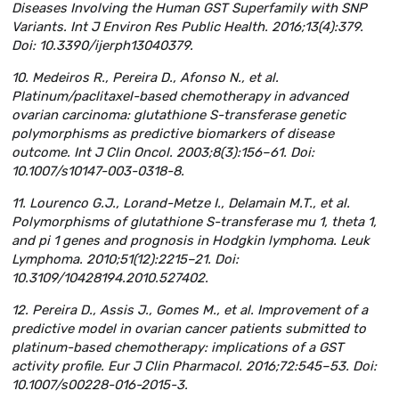
Diseases Involving the Human GST Superfamily with SNP
Variants. Int J Environ Res Public Health. 2016;13(4):379.
Doi: 10.3390/ijerph13040379.
10. Medeiros R., Pereira D., Afonso N., et al.
Platinum/paclitaxel-based chemotherapy in advanced
ovarian carcinoma: glutathione S-transferase genetic
polymorphisms as predictive biomarkers of disease
outcome. Int J Clin Oncol. 2003;8(3):156–61. Doi:
10.1007/s10147-003-0318-8.
11. Lourenco G.J., Lorand-Metze I., Delamain M.T., et al.
Polymorphisms of glutathione S-transferase mu 1, theta 1,
and pi 1 genes and prognosis in Hodgkin lymphoma. Leuk
Lymphoma. 2010;51(12):2215–21. Doi:
10.3109/10428194.2010.527402.
12. Pereira D., Assis J., Gomes M., et al. Improvement of a
predictive model in ovarian cancer patients submitted to
platinum-based chemotherapy: implications of a GST
activity profile. Eur J Clin Pharmacol. 2016;72:545–53. Doi:
10.1007/s00228-016-2015-3.