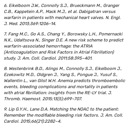
6. Eikelboom J.W., Connolly S.J., Brueckmann M., Granger
C.B., Kappetein A.P., Mack M.J., et al. Dabigatran versus
warfarin in patients with mechanical heart valves. N. Engl.
J. Med. 2013;369:1206–14.
7. Fang M.C., Go A.S., Chang Y., Borowsky L.H., Pomernacki
N.K., Udaltsova N., Singer D.E. A new risk scheme to predict
warfarin-associated hemorrhage: the ATRIA
(Anticoagulation and Risk Factors in Atrial Fibrillation)
study. J. Am. Coll. Cardiol. 2011;58:395–401.
8. Westenbrink B.D., Alings M., Connolly S.J., Eikelboom J.,
Ezekowitz M.D., Oldgren J., Yang S., Pongue J., Yusuf S.,
Wallentin L., van Gilst W.H. Anemia predicts thromboembolic
events, bleeding complications and mortality in patients
with atrial fibrillation: insights from the RE-LY trial. J.
Thromb. Haemost. 2015;13(5):699–707.
9. Lip G.Y.H., Lane D.A. Matching the NOAC to the patient:
Remember the modifiable bleeding risk factors. J. Am. Coll.
Cardiol. 2015;66(21):2282–4.