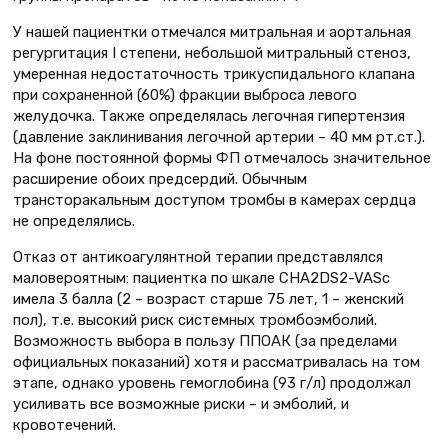
У нашей пациентки отмечался митральная и аортальная
регургитация I степени, небольшой митральный стеноз,
умеренная недостаточность трикуспидального клапана
при сохраненной (60%) фракции выброса левого
желудочка. Также определялась легочная гипертензия
(давление заклинивания легочной артерии – 40 мм рт.ст.).
На фоне постоянной формы ФП отмечалось значительное
расширение обоих предсердий. Обычным
трансторакальным доступом тромбы в камерах сердца
не определялись.
Отказ от антикоагулянтной терапии представлялся
маловероятным: пациентка по шкале CHA2DS2-VASc
имела 3 балла (2 – возраст старше 75 лет, 1 – женский
пол), т.е. высокий риск системных тромбоэмболий.
Возможность выбора в пользу ППОАК (за пределами
официальных показаний) хотя и рассматривалась на том
этапе, однако уровень гемоглобина (93 г/л) продолжал
усиливать все возможные риски – и эмболий, и
кровотечений.