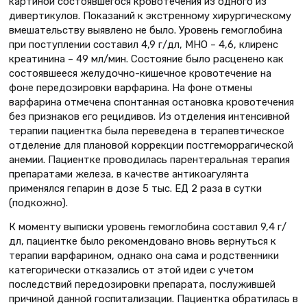
картиной состоявшегося кровотечения из одного из
дивертикулов. Показаний к экстренному хирургическому
вмешательству выявлено не было. Уровень гемоглобина
при поступлении составил 4,9 г/дл, МНО – 4,6, клиренс
креатинина – 49 мл/мин. Состояние было расценено как
состоявшееся желудочно-кишечное кровотечение на
фоне передозировки варфарина. На фоне отмены
варфарина отмечена спонтанная остановка кровотечения
без признаков его рецидивов. Из отделения интенсивной
терапии пациентка была переведена в терапевтическое
отделение для плановой коррекции постгеморрагической
анемии. Пациентке проводилась парентеральная терапия
препаратами железа, в качестве антикоагулянта
применялся гепарин в дозе 5 тыс. ЕД 2 раза в сутки
(подкожно).
К моменту выписки уровень гемоглобина составил 9,4 г/
дл, пациентке было рекомендовано вновь вернуться к
терапии варфарином, однако она сама и родственники
категорически отказались от этой идеи с учетом
последствий передозировки препарата, послужившей
причиной данной госпитализации. Пациентка обратилась в