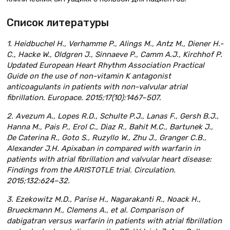
Список литературы
1. Heidbuchel H., Verhamme P., Alings M., Antz M., Diener H.-
C., Hacke W., Oldgren J., Sinnaeve P., Camm A.J., Kirchhof P.
Updated European Heart Rhythm Association Practical
Guide on the use of non-vitamin K antagonist
anticoagulants in patients with non-valvular atrial
fibrillation. Europace. 2015;17(10):1467–507.
2. Avezum A., Lopes R.D., Schulte P.J., Lanas F., Gersh B.J.,
Hanna M., Pais P., Erol C., Diaz R., Bahit M.C., Bartunek J.,
De Caterina R., Goto S., Ruzyllo W., Zhu J., Granger C.B.,
Alexander J.H. Apixaban in compared with warfarin in
patients with atrial fibrillation and valvular heart disease:
Findings from the ARISTOTLE trial. Circulation.
2015;132:624–32.
3. Ezekowitz M.D., Parise H., Nagarakanti R., Noack H.,
Brueckmann M., Clemens A., et al. Comparison of
dabigatran versus warfarin in patients with atrial fibrillation