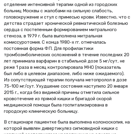
отделение интенсивной терапии одной из городских
больниц Москвы с жалобами на сильную слабость,
головокружение и стул с примесью крови. Известно, что с
детства страдает хронической ревматической болезнью
сердца с постепенным формированием митрального
стеноза, в 1979 г. была выполнена митральная
комиссуротомия. С конца 1980-х гг. отмечалась
постоянная форма ФП. Для профилактики
тромбоэмболических осложнений в течение последних 20
лет принимала варфарин в стабильной дозе 5 мг/сут, не
реже 1 раза в месяц контролировала МНО (показатель
был либо в целевом диапазоне, либо ниже ожидаемого).
Из сопутствующей терапии получала метопролол в дозе
75–100 мг/сут. Ухудшение состояния наступило 20 января
2015 г., когда без видимой причины отметила сильное
кровотечение из прямой кишки и бригадой скорой
медицинской помощи была госпитализирована в
городскую клиническую больницу.
В стационаре пациентке была выполнена колоноскопия, на
которой выявлен дивертикулез сигмовидной кишки с