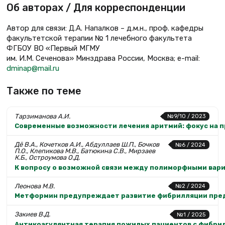
Об авторах / Для корреспонденции
Автор для связи: Д.А. Напалков – д.м.н., проф. кафедры
факультетской терапии № 1 лечебного факультета
ФГБОУ ВО «Первый МГМУ
им. И.М. Сеченова» Минздрава России, Москва; e-mail:
dminap@mail.ru
Также по теме
Тарзиманова А.И.
№9/10 / 2023
Современные возможности лечения аритмий: фокус на 
Дё В.А., Кочетков А.И., Абдуллаев Ш.П., Бочков
№6 / 2024
П.О., Клепикова М.В., Батюкина С.В., Мирзаев
К.Б., Остроумова О.Д.
К вопросу о возможной связи между полиморфными вари
Леонова М.В.
№2 / 2024
Метформин предупреждает развитие фибрилляции пре
Закиев В.Д.
№1 / 2025
Антикоагулянтная терапия пожилых пациентов с фибри