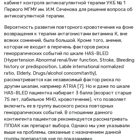
кабинет контроля антикоагулянтной терапии УКБ № 1
Первого МГМУ им. И.М. Сеченова для решения вопроса об
антикоагулянтной терапии.
Вероятность развития повторного кровотечения на фоне
возвращения к терапии антагонистами витамина К, вне
всяких сомнений, была большой. Кроме того, анемия,
которая не входит в перечень факторов риска
геморрагических событий по шкале HAS-BLED
(Hypertension Abnormal renal/liver function, Stroke, Bleeding
history or predisposition, Labile international normalized
ratio, Elderly, Drugs/alcohol concomitantly),
рассматривается как независимый фактор риска по
другим шкалам, например ATRIA [7]. Но и даже по шкале
HAS-BLED пациентка набирает 3 балла (возраст старше
75 лет, лабильное МНО, кровотечение), что позволяет
включить ее в группу высокого риска повторных
геморрагических событий. В отношении данного
контингента пациентов рекомендуется рассматривать
ППОАК как препарат выбора. Однако мы уже указывали
выше на проблемы, связанные с назначением данной
группы препаратов «не по показаниям».