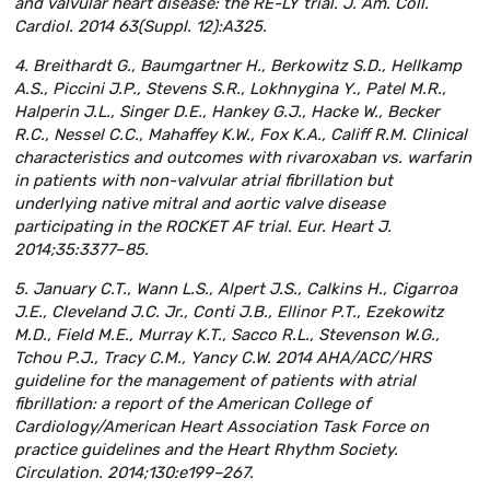
and valvular heart disease: the RE-LY trial. J. Am. Coll.
Cardiol. 2014 63(Suppl. 12):A325.
4. Breithardt G., Baumgartner H., Berkowitz S.D., Hellkamp
A.S., Piccini J.P., Stevens S.R., Lokhnygina Y., Patel M.R.,
Halperin J.L., Singer D.E., Hankey G.J., Hacke W., Becker
R.C., Nessel C.C., Mahaffey K.W., Fox K.A., Califf R.M. Clinical
characteristics and outcomes with rivaroxaban vs. warfarin
in patients with non-valvular atrial fibrillation but
underlying native mitral and aortic valve disease
participating in the ROCKET AF trial. Eur. Heart J.
2014;35:3377–85.
5. January C.T., Wann L.S., Alpert J.S., Calkins H., Cigarroa
J.E., Cleveland J.C. Jr., Conti J.B., Ellinor P.T., Ezekowitz
M.D., Field M.E., Murray K.T., Sacco R.L., Stevenson W.G.,
Tchou P.J., Tracy C.M., Yancy C.W. 2014 AHA/ACC/HRS
guideline for the management of patients with atrial
fibrillation: a report of the American College of
Cardiology/American Heart Association Task Force on
practice guidelines and the Heart Rhythm Society.
Circulation. 2014;130:e199–267.