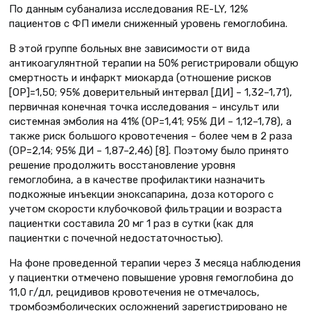
По данным субанализа исследования RE-LY, 12%
пациентов с ФП имели сниженный уровень гемоглобина.
В этой группе больных вне зависимости от вида
антикоагулянтной терапии на 50% регистрировали общую
смертность и инфаркт миокарда (отношение рисков
[ОР]=1,50; 95% доверительный интервал [ДИ] – 1,32–1,71),
первичная конечная точка исследования – инсульт или
системная эмболия на 41% (ОР=1,41; 95% ДИ – 1,12–1,78), а
также риск большого кровотечения – более чем в 2 раза
(ОР=2,14; 95% ДИ – 1,87–2,46) [8]. Поэтому было принято
решение продолжить восстановление уровня
гемоглобина, а в качестве профилактики назначить
подкожные инъекции эноксапарина, доза которого с
учетом скорости клубочковой фильтрации и возраста
пациентки составила 20 мг 1 раз в сутки (как для
пациентки с почечной недостаточностью).
На фоне проведенной терапии через 3 месяца наблюдения
у пациентки отмечено повышение уровня гемоглобина до
11,0 г/дл, рецидивов кровотечения не отмечалось,
тромбоэмболических осложнений зарегистрировано не