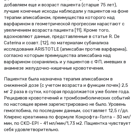
добавляем еще и возраст пациента (старше 75 лет),
лучшие конечные исходы наблюдали у пациентов на фоне
терапии апиксабаном, преимущества которого над
варфарином в геометрической прогрессии нарастают с
увеличением возраста пациента [11]. Кроме того,
вдохновляют данные, представленные в статье R. De
Caterina и соавт. [12], по материалам субанализа
исследования ARISTOTLE (апиксабан против варфарина),
согласно которым преимущества апиксабана над
варфарином сохранялись и у пациентов с ФП, имевших в
анамнезе желудочно-кишечные кровотечения.
Пациентке была назначена терапия апиксабаном в
сниженной дозе (с учетом возраста и функции почек) 2,5
мг 2 раза в сутки, которая продолжается уже более года.
Рецидивов кровотечений и тромбоэмболических событий
по настоящее время зарегистрировано не было. Уровень
гемоглобина, по последним данным, составляет 12,5 г/дл.
Клиренс креатинина по формуле Кокрофта–Голта – 30 мл/
мин, по CKD-EPI – 41 мл/мин/1,73 м2. Пациентка чувствует
себя удовлетворительно.