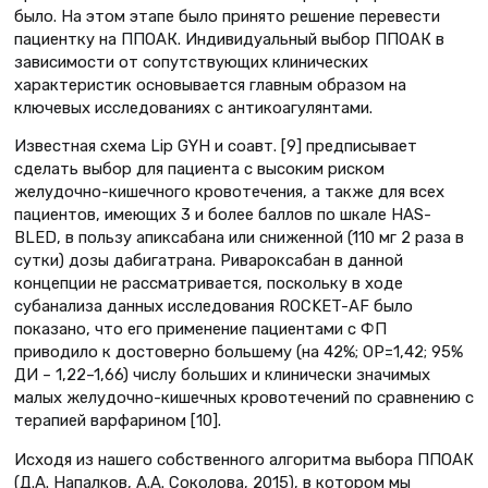
было. На этом этапе было принято решение перевести
пациентку на ППОАК. Индивидуальный выбор ППОАК в
зависимости от сопутствующих клинических
характеристик основывается главным образом на
ключевых исследованиях с антикоагулянтами.
Известная схема Lip GYH и соавт. [9] предписывает
сделать выбор для пациента с высоким риском
желудочно-кишечного кровотечения, а также для всех
пациентов, имеющих 3 и более баллов по шкале HAS-
BLED, в пользу апиксабана или сниженной (110 мг 2 раза в
сутки) дозы дабигатрана. Ривароксабан в данной
концепции не рассматривается, поскольку в ходе
субанализа данных исследования ROCKET-AF было
показано, что его применение пациентами с ФП
приводило к достоверно большему (на 42%; ОР=1,42; 95%
ДИ – 1,22–1,66) числу больших и клинически значимых
малых желудочно-кишечных кровотечений по сравнению с
терапией варфарином [10].
Исходя из нашего собственного алгоритма выбора ППОАК
(Д.А. Напалков, А.А. Соколова, 2015), в котором мы