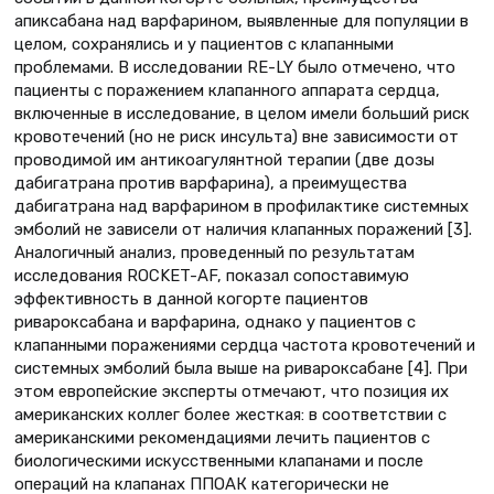
апиксабана над варфарином, выявленные для популяции в
целом, сохранялись и у пациентов с клапанными
проблемами. В исследовании RE-LY было отмечено, что
пациенты с поражением клапанного аппарата сердца,
включенные в исследование, в целом имели больший риск
кровотечений (но не риск инсульта) вне зависимости от
проводимой им антикоагулянтной терапии (две дозы
дабигатрана против варфарина), а преимущества
дабигатрана над варфарином в профилактике системных
эмболий не зависели от наличия клапанных поражений [3].
Аналогичный анализ, проведенный по результатам
исследования ROCKET-AF, показал сопоставимую
эффективность в данной когорте пациентов
ривароксабана и варфарина, однако у пациентов с
клапанными поражениями сердца частота кровотечений и
системных эмболий была выше на ривароксабане [4]. При
этом европейские эксперты отмечают, что позиция их
американских коллег более жесткая: в соответствии с
американскими рекомендациями лечить пациентов с
биологическими искусственными клапанами и после
операций на клапанах ППОАК категорически не