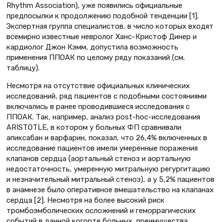
Rhythm Association), уже появились официальные
предпосылки к продолжению подобной тенденции [1].
Экспертная группа специалистов, в число которых входят
всемирно известные невролог Ханс-Кристоф Динер и
кардиолог Джон Кэмм, допустила возможность
применения ППОАК по целому ряду показаний (см.
таблицу).
Несмотря на отсутствие официальных клинических
исследований, ряд пациентов с подобными состояниями
включались в ранее проводившиеся исследования с
ППОАК. Так, например, анализ post-hoc-исследования
ARISTOTLE, в котором у больных ФП сравнивали
апиксабан и варфарин, показал, что 26,4% включенных в
исследование пациентов имели умеренные поражения
клапанов сердца (аортальный стеноз и аортальную
недостаточность, умеренную митральную регургитацию
и незначительный митральный стеноз), а у 5,2% пациентов
в анамнезе было оперативное вмешательство на клапанах
сердца [2]. Несмотря на более высокий риск
тромбоэмболических осложнений и геморрагических
событий в данной когорте больных, преимущества