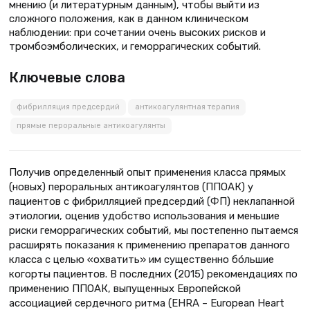
мнению (и литературным данным), чтобы выйти из
сложного положения, как в данном клиническом
наблюдении: при сочетании очень высоких рисков и
тромбоэмболических, и геморрагических событий.
Ключевые слова
фибрилляция предсердий
антикоагулянтная терапия
прямые пероральные антикоагулянты
Получив определенный опыт применения класса прямых
(новых) пероральных антикоагулянтов (ППОАК) у
пациентов с фибрилляцией предсердий (ФП) неклапанной
этиологии, оценив удобство использования и меньшие
риски геморрагических событий, мы постепенно пытаемся
расширять показания к применению препаратов данного
класса с целью «охватить» им существенно бóльшие
когорты пациентов. В последних (2015) рекомендациях по
применению ППОАК, выпущенных Европейской
ассоциацией сердечного ритма (EHRA – European Heart