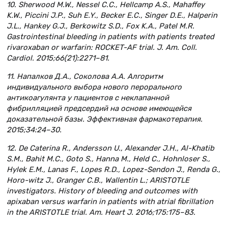
10. Sherwood M.W., Nessel C.C., Hellcamp A.S., Mahaffey
K.W., Piccini J.P., Suh E.Y., Becker E.C., Singer D.E., Halperin
J.L., Hankey G.J., Berkowitz S.D., Fox K.A., Patel M.R.
Gastrointestinal bleeding in patients with patients treated
rivaroxaban or warfarin: ROCKET-AF trial. J. Am. Coll.
Cardiol. 2015;66(21):2271–81.
11. Напалков Д.А., Соколова А.А. Алгоритм
индивидуального выбора нового перорального
антикоагулянта у пациентов с неклапанной
фибрилляцией предсердий на основе имеющейся
доказательной базы. Эффективная фармакотерапия.
2015;34:24–30.
12. De Caterina R., Andersson U., Alexander J.H., Al-Khatib
S.M., Bahit M.C., Goto S., Hanna M., Held C., Hohnloser S.,
Hylek E.M., Lanas F., Lopes R.D., Lopez-Sendon J., Renda G.,
Horo-witz J., Granger C.B., Wallentin L.; ARISTOTLE
investigators. History of bleeding and outcomes with
apixaban versus warfarin in patients with atrial fibrillation
in the ARISTOTLE trial. Am. Heart J. 2016;175:175–83.