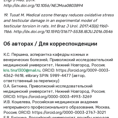
Engl J Med. 2019.
http://dx.doi.org/10.1056/NEJMoa0803894
19. Tusat M. Medical ozone therapy reduces oxidative stress
and testicular damage in an experimental model of
testicular torsion in rats. Int Braz J Urol. 2017;43(6):1160-
1166. http://dx.doi.org/10.1590/S1677-5538.IBJU.2016.0546
Об авторах / Для корреспонденции
К.С. Першина, аспирантка кафедры кожных и
венерических болезней, Приволжский исследовательский
медицинский университет, Нижний Новгород, Россия;
kris.tina1300@mail.ru
, ORCID: https://orcid.org/0009-0003-
4362-9618, elibrary SPIN: 5989-4477 (автор,
ответственный за переписку)
О.А. Биткина, Приволжский исследовательский
медицинский университет, Нижний Новгород, Россия;
ORCID: https://orcid.org/0000-0003-4993-3269
И.В. Кошелева, Российская медицинская академия
непрерывного профессионального образования, Москва,
Россия; ORCID: https://orcid.org/0000-0003-2767-3021
Е.В. Биткина, Российский университет дружбы народов