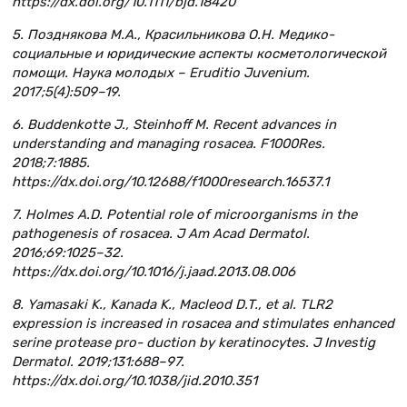
https://dx.doi.org/10.1111/bjd.18420
5. Позднякова М.А., Красильникова О.Н. Медико-
социальные и юридические аспекты косметологической
помощи. Наука молодых – Eruditio Juvenium.
2017;5(4):509–19.
6. Buddenkotte J., Steinhoff M. Recent advances in
understanding and managing rosacea. F1000Res.
2018;7:1885.
https://dx.doi.org/10.12688/f1000research.16537.1
7. Holmes A.D. Potential role of microorganisms in the
pathogenesis of rosacea. J Am Acad Dermatol.
2016;69:1025–32.
https://dx.doi.org/10.1016/j.jaad.2013.08.006
8. Yamasaki K., Kanada K., Macleod D.T., et al. TLR2
expression is increased in rosacea and stimulates enhanced
serine protease pro- duction by keratinocytes. J Investig
Dermatol. 2019;131:688–97.
https://dx.doi.org/10.1038/jid.2010.351