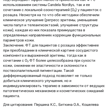
использованием системы Candela Nordlys, так и ее
сочетания с локальной озонотерапией (О₃) у пациенток с
розацеа. Несмотря на то что обе методики обеспечили
клиническое улучшение (регресс эритемы, уменьшение
числа папул и телеангиоэктазий, улучшение структуры
кожи), каждая из них показала преимущества в
определенных направлениях коррекции функциональных
параметров кожи.
Заключение. ФТ для пациентов с розацеа эффективнее
при преобладании в клинической картине сосудистого
компонента и выраженной эритемы, тогда как в
сочетании с О₃ ФТ более целесообразна при сухости
кожи, снижении ее эластичности и склонности к
поствоспалительной пигментации. Такой
дифференцированный подход позволяет не только
добиться клинического улучшения, но и
индивидуализировать терапию в зависимости от ведущих
патогенетических механизмов и косметических ожиданий
пациента.
Для цитирования: Першина К.С., Биткина О.А., Кошелева