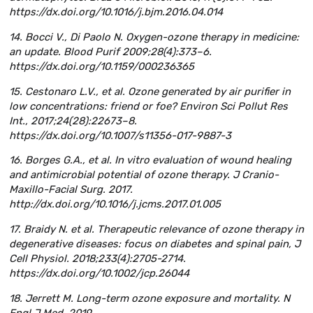
https://dx.doi.org/10.1016/j.bjm.2016.04.014
14. Bocci V., Di Paolo N. Oxygen-ozone therapy in medicine:
an update. Blood Purif 2009;28(4):373–6.
https://dx.doi.org/10.1159/000236365
15. Cestonaro L.V., et al. Ozone generated by air purifier in
low concentrations: friend or foe? Environ Sci Pollut Res
Int., 2017;24(28):22673–8.
https://dx.doi.org/10.1007/s11356-017-9887-3
16. Borges G.A., et al. In vitro evaluation of wound healing
and antimicrobial potential of ozone therapy. J Cranio-
Maxillo-Facial Surg. 2017.
http://dx.doi.org/10.1016/j.jcms.2017.01.005
17. Braidy N. et al. Therapeutic relevance of ozone therapy in
degenerative diseases: focus on diabetes and spinal pain, J
Cell Physiol. 2018;233(4):2705-2714.
https://dx.doi.org/10.1002/jcp.26044
18. Jerrett M. Long-term ozone exposure and mortality. N