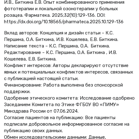
И.В., Биткина Е.В. Опыт комбинированного применения
фототерапии и локальной озонотерапии у больных
розацеа. Фарматека. 2025;32(10):129-136. DOI:
https://dx.doi.org/10.18565/pharmateca.2025.10.129-136
Вклад авторов: Концепция и дизайн статьи – К.С.
Першина, О.А. Биткина, И.В. Кошелева, Е.В. Биткина.
Написание текста – К.С. Першина, О.А. Биткина.
Редактирование – К.С. Першина, О.А. Биткина , И.В.
Кошелева, Е.В. Биткина.
Конфликт интересов: Авторы декларируют отсутствие
явных и потенциальных конфликтов интересов, связанных
с публикацией настоящей статьи.
Финансирование: Работа выполнена без спонсорской
поддержки.
Одобрение этического комитета: Исследование одобрено
Заседанием Комитета по Этике ФГБОУ ВО «ПИМУ»
Минздрава России от 07.06.2024.
Согласие пациентов на публикацию: Все пациенты
подписали добровольное информированное согласие на
публикацию своих данных.
Обмен исследовательскими данными: Данные,