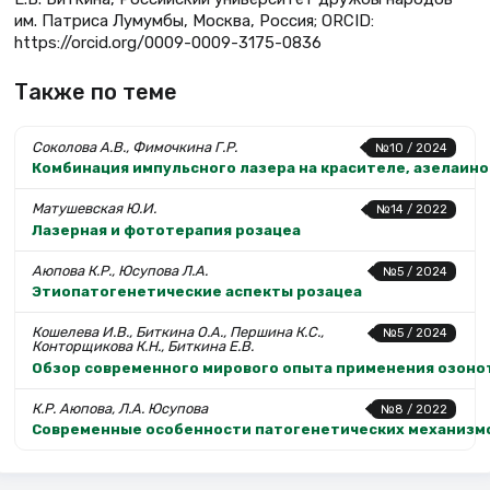
им. Патриса Лумумбы, Москва, Россия; ORCID:
https://orcid.org/0009-0009-3175-0836
Также по теме
Соколова А.В., Фимочкина Г.Р.
№10 / 2024
Комбинация импульсного лазера на красителе, азелаино
Матушевская Ю.И.
№14 / 2022
Лазерная и фототерапия розацеа
Аюпова К.Р., Юсупова Л.А.
№5 / 2024
Этиопатогенетические аспекты розацеа
Кошелева И.В., Биткина О.А., Першина К.С.,
№5 / 2024
Конторщикова К.Н., Биткина Е.В.
Обзор современного мирового опыта применения озоно
К.Р. Аюпова, Л.А. Юсупова
№8 / 2022
Современные особенности патогенетических механизм