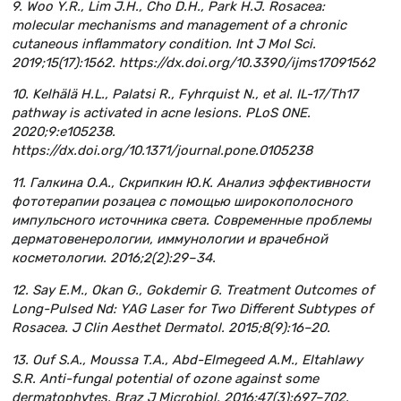
9. Woo Y.R., Lim J.H., Cho D.H., Park H.J. Rosacea:
molecular mechanisms and management of a chronic
cutaneous inflammatory condition. Int J Mol Sci.
2019;15(17):1562. https://dx.doi.org/10.3390/ijms17091562
10. Kelhälä H.L., Palatsi R., Fyhrquist N., et al. IL-17/Th17
pathway is activated in acne lesions. PLoS ONE.
2020;9:e105238.
https://dx.doi.org/10.1371/journal.pone.0105238
11. Галкина О.А., Скрипкин Ю.К. Анализ эффективности
фототерапии розацеа с помощью широкополосного
импульсного источника света. Современные проблемы
дерматовенерологии, иммунологии и врачебной
косметологии. 2016;2(2):29–34.
12. Say E.M., Okan G., Gokdemir G. Treatment Outcomes of
Long-Pulsed Nd: YAG Laser for Two Different Subtypes of
Rosacea. J Clin Aesthet Dermatol. 2015;8(9):16–20.
13. Ouf S.A., Moussa T.A., Abd-Elmegeed A.M., Eltahlawy
S.R. Anti-fungal potential of ozone against some
dermatophytes. Braz J Microbiol. 2016;47(3):697–702.