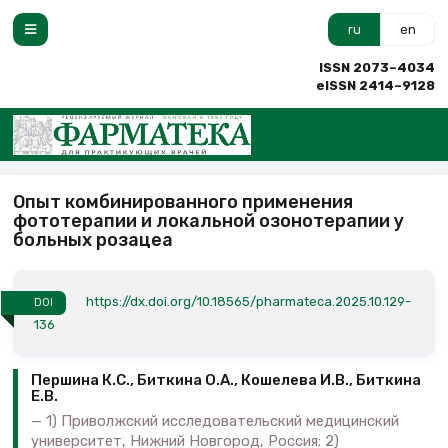
ru
en
ISSN 2073–4034
eISSN 2414–9128
Опыт комбинированного применения
фототерапии и локальной озонотерапии у
больных розацеа
https://dx.doi.org/10.18565/pharmateca.2025.10.129-
DOI
136
Першина К.С., Биткина О.А., Кошелева И.В., Биткина
Е.В.
1) Приволжский исследовательский медицинский
университет, Нижний Новгород, Россия; 2)