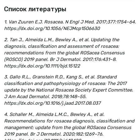
Список литературы
1. Van Zuuren E.J. Rosacea. N Engl J Med. 2017;377:1754–64.
https://dx.doi.org/10.1056/NEJMcp1506630
2. Tan J., Almeida L.M., Bewley A., et al. Updating the
diagnosis, classification and assessment of rosacea:
recommendations from the global ROSacea Consensus
(ROSCO) 2019 panel. Br J Dermatol. 2017;176:431–8.
https://dx.doi.org/10.1111/bjd.15122
3. Gallo R.L., Granstein R.D., Kang S., et al. Standard
classification and pathophysiology of rosacea: The 2017
update by the National Rosacea Society Expert Committee.
J Am Acad Dermatol. 2018;78:148–55.
https://dx.doi.org/10.1016/j.jaad.2017.08.037
4. Schaller M., Almeida L.M.C., Bewley A., et al.
Recommendations for rosacea diagnosis, classification and
management: update from the global ROSacea Consensus
2019 panel. Br J Dermatol. 2020;182:1269–76.