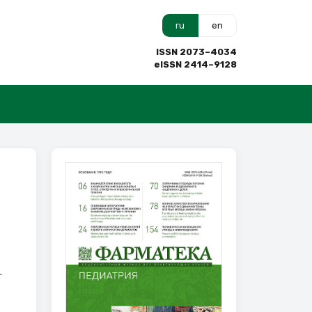
ru
en
ISSN 2073–4034
eISSN 2414–9128
.