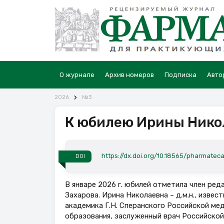
О журнале
Архив номеров
Подписка
Авто
2026
№3
К юбилею Ирины Нико
https://dx.doi.org/10.18565/pharmateca
DOI
В январе 2026 г. юбилей отметила член ре
Захарова. Ирина Николаевна – д.м.н., изве
академика Г.Н. Сперанского Российской ме
образования, заслуженный врач Российской