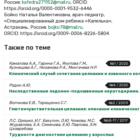
Россия;
kafedra271152@mail.ru
, ORCID:
https://orcid.org/0000-0001-9532-6446
Бойко Наталья Валентиновна, врач-педиатр,
«Специализированный дом ребенка «Капелька»,
Астрахань, Россия;
bojko78@mail.ru
,
ORCID: https://orcid.org/0009-0006-8226-5804
Также по теме
Камалова А.А., Гарина Г.А., Якупова Г.М.,
№1 / 2025
Кузнецова А.Г., Низамова Р.А., Мингачева Н.Р.
Клинический случай сочетания целиакии и язвенного ко
Родин А.Ю.
№4 / 2025
Наследственные ладонно-подошвенные кератодермии. 
Волчкова Е.В., Терещенко С.Г.
№2 / 2009
Глютенчувствительная целиакия: описание клиническог
Л.С. Орешко, И.Г. Бакулин, О.Ю. Чижова, М.С.
№s5-17 / 2017
Журавлева, Е.А. Семенова, Е.Ю. Павлова, З.М.
Цховребова
Трудности диагностики целиакии у взрослых