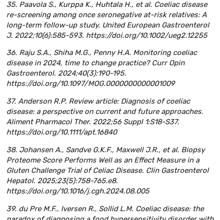
35. Paavola S., Kurppa K., Huhtala H., et al. Coeliac disease
re-screening among once seronegative at-risk relatives: A
long-term follow-up study. United European Gastroenterol
J. 2022;10(6):585-593. https://doi.org/10.1002/ueg2.12255
36. Raju S.A., Shiha M.G., Penny H.A. Monitoring coeliac
disease in 2024, time to change practice? Curr Opin
Gastroenterol. 2024;40(3):190-195.
https://doi.org/10.1097/MOG.0000000000001009
37. Anderson R.P. Review article: Diagnosis of coeliac
disease: a perspective on current and future approaches.
Aliment Pharmacol Ther. 2022;56 Suppl 1:S18-S37.
https://doi.org/10.1111/apt.16840
38. Johansen A., Sandve G.K.F., Maxwell J.R., et al. Biopsy
Proteome Score Performs Well as an Effect Measure in a
Gluten Challenge Trial of Celiac Disease. Clin Gastroenterol
Hepatol. 2025;23(5):758-765.e8.
https://doi.org/10.1016/j.cgh.2024.08.005
39. du Pre M.F., Iversen R., Sollid L.M. Coeliac disease: the
paradox of diagnosing a food hypersensitivity disorder with