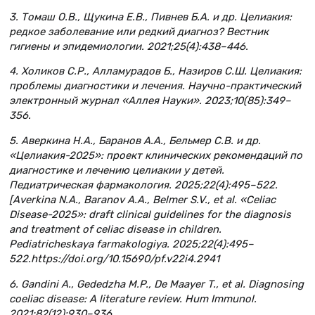
3. Томаш О.В., Щукина Е.В., Пивнев Б.А. и др. Целиакия:
редкое заболевание или редкий диагноз? Вестник
гигиены и эпидемиологии. 2021;25(4):438–446.
4. Холиков С.Р., Алламурадов Б., Назиров С.Ш. Целиакия:
проблемы диагностики и лечения. Научно-практический
электронный журнал «Аллея Науки». 2023;10(85):349–
356.
5. Аверкина Н.А., Баранов А.А., Бельмер С.В. и др.
«Целиакия-2025»: проект клинических рекомендаций по
диагностике и лечению целиакии у детей.
Педиатрическая фармакология. 2025;22(4):495–522.
[Averkina N.A., Baranov A.A., Belmer S.V., et al. «Celiac
Disease-2025»: draft clinical guidelines for the diagnosis
and treatment of celiac disease in children.
Pediatricheskaya farmakologiya. 2025;22(4):495–
522.https://doi.org/10.15690/pf.v22i4.2941
6. Gandini A., Gededzha M.P., De Maayer T., et al. Diagnosing
coeliac disease: A literature review. Hum Immunol.
2021;82(12):930–936.