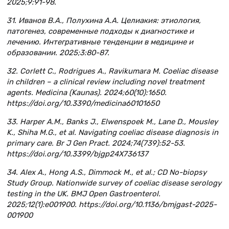
2025;9:91-98.
31. Иванов В.А., Полухина А.А. Целиакия: этиология,
патогенез, современные подходы к диагностике и
лечению. Интегративные тенденции в медицине и
образовании. 2025;3:80-87.
32. Corlett C., Rodrigues A., Ravikumara M. Coeliac disease
in children – a clinical review including novel treatment
agents. Medicina (Kaunas). 2024;60(10):1650.
https://doi.org/10.3390/medicina60101650
33. Harper A.M., Banks J., Elwenspoek M., Lane D., Mousley
K., Shiha M.G., et al. Navigating coeliac disease diagnosis in
primary care. Br J Gen Pract. 2024;74(739):52-53.
https://doi.org/10.3399/bjgp24X736137
34. Alex A., Hong A.S., Dimmock M., et al.; CD No-biopsy
Study Group. Nationwide survey of coeliac disease serology
testing in the UK. BMJ Open Gastroenterol.
2025;12(1):e001900. https://doi.org/10.1136/bmjgast-2025-
001900