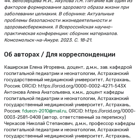
44. Белозерцева М.И., Акулова Л.Н. Питание как один из
факторов формирования здорового образа жизни при
заболевании целиакия. В сборнике: Актуальные
проблемы безопасности жизнедеятельности и
здоровьесбережения. II Всероссийская научно-
практическая конференции: сборник материалов.
Комсомольск-на-Амуре. 2023. С. 18-21.
Об авторах / Для корреспонденции
Каширская Елена Игоревна, доцент, д.м.н., зав. кафедрой
госпитальной педиатрии и неонатологии, Астраханский
государственный медицинский университет, Астрахань,
Россия; ORCID: https://orcid.org/0000-0002-4271-543X
Антонова Алена Анатольевна, к.м.н., доцент кафедры
госпитальной педиатрии и неонатологии, Астраханский
государственный медицинский университет, Астрахань,
Россия;
fduecn-2010@mail.ru
, ORCID: https://orcid.org/0000-
0003-2581-0408 (автор, ответственный за переписку)
Черкасов Николай Степанович, д.м.н., профессор кафедры
госпитальной педиатрии и неонатологии, Астраханский
государственный медицинский университет, Астрахань,