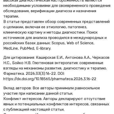
высокая диагностическая настороженность являются
необходимыми условиями для своевременного проведения
обследования, верификации диагноза и назначения
терапии.
В статье представлен обзор современных представлений
о целиакии, включая ее этиологию, патогенез,
клиническую картину и методы диагностики. Поиск
источников для анализа проводился в международных и
российских базах данных: Scopus, Web of Science,
MedLine, PubMed, E-library.
Для цитирования: Каширская Е.И., Антонова А.А., Черкасов
Н.С., Бойко Н.В. Глютеновая энтеропатия: современные
взгляды на механизмы развития, диагностику и терапию.
Фарматека. 2026;33(3):16-22. DOI:
https://dx.doi.org/10.18565/pharmateca.2026.3.16-22
Вклад авторов: Все авторы принимали равносильное
участие при написании данной статьи.
Конфликт интересов. Авторы декларируют отсутствие
явных и потенциальных конфликтов интересов, связанных
с публикацией настоящей статьи.