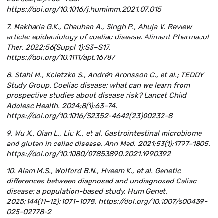
https://doi.org/10.1016/j.humimm.2021.07.015
7. Makharia G.K., Chauhan A., Singh P., Ahuja V. Review
article: epidemiology of coeliac disease. Aliment Pharmacol
Ther. 2022;56(Suppl 1):S3–S17.
https://doi.org/10.1111/apt.16787
8. Stahl M., Koletzko S., Andrén Aronsson C., et al.; TEDDY
Study Group. Coeliac disease: what can we learn from
prospective studies about disease risk? Lancet Child
Adolesc Health. 2024;8(1):63–74.
https://doi.org/10.1016/S2352-4642(23)00232-8
9. Wu X., Qian L., Liu K., et al. Gastrointestinal microbiome
and gluten in celiac disease. Ann Med. 2021;53(1):1797–1805.
https://doi.org/10.1080/07853890.2021.1990392
10. Alam M.S., Wolford B.N., Hveem K., et al. Genetic
differences between diagnosed and undiagnosed Celiac
disease: a population-based study. Hum Genet.
2025;144(11–12):1071–1078. https://doi.org/10.1007/s00439-
025-02778-2