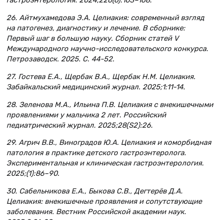
гастроэнтерология. 2024;226(6):163–168.
26. Айтмухамедова Э.А. Целиакия: современный взгляд
на патогенез, диагностику и лечение. В сборнике:
Первый шаг в большую науку. Сборник статей V
Международного научно-исследовательского конкурса.
Петрозаводск. 2025. С. 44-52.
27. Гостева Е.А., Щербак В.А., Щербак Н.М. Целиакия.
Забайкальский медицинский журнал. 2025;1:11-14.
28. Зеленова М.А., Ильина П.В. Целиакия с внекишечными
проявлениями у мальчика 2 лет. Российский
педиатрический журнал. 2025;28(S2):26.
29. Агрич В.В., Виноградов Ю.А. Целиакия и коморбидная
патология в практике детского гастроэнтеролога.
Экспериментальная и клиническая гастроэнтерология.
2025;(1):86–90.
30. Сабельникова Е.А., Быкова С.В., Дегтерёв Д.А.
Целиакия: внекишечные проявления и сопутствующие
заболевания. Вестник Российской академии наук.