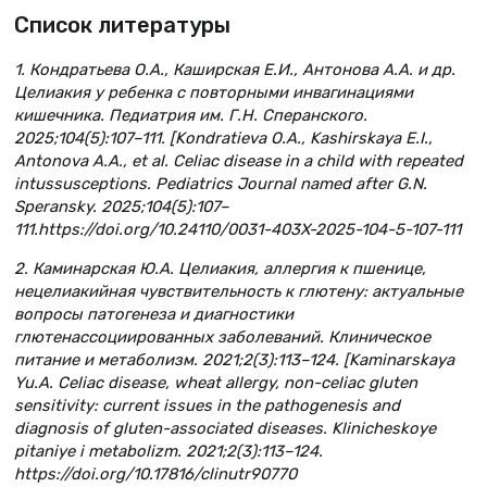
Список литературы
1. Кондратьева О.А., Каширская Е.И., Антонова А.А. и др.
Целиакия у ребенка с повторными инвагинациями
кишечника. Педиатрия им. Г.Н. Сперанского.
2025;104(5):107–111. [Kondratieva O.A., Kashirskaya E.I.,
Antonova A.A., et al. Celiac disease in a child with repeated
intussusceptions. Pediatrics Journal named after G.N.
Speransky. 2025;104(5):107–
111.https://doi.org/10.24110/0031-403X-2025-104-5-107-111
2. Каминарская Ю.А. Целиакия, аллергия к пшенице,
нецелиакийная чувствительность к глютену: актуальные
вопросы патогенеза и диагностики
глютенассоциированных заболеваний. Клиническое
питание и метаболизм. 2021;2(3):113–124. [Kaminarskaya
Yu.A. Celiac disease, wheat allergy, non-celiac gluten
sensitivity: current issues in the pathogenesis and
diagnosis of gluten-associated diseases. Klinicheskoye
pitaniye i metabolizm. 2021;2(3):113–124.
https://doi.org/10.17816/clinutr90770