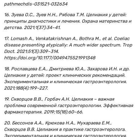
pathmechdis-031521-032634
16. Зуева О.С., Зуев Н.Н., Рябова Т.М. Целиакия у детей:
принципы диагностики и лечения. Охрана материнства и
детства. 2021;1(37):34–41.
17. Lomash A., Venkatakrishnan A., Bothra M., et al. Coeliac
disease presenting atypically: A much wider spectrum. Trop
Doct. 2021;51(3):309–314.
https://doi.org/10.1177/0049475521991348
18. Рославцева Е.А., Дмитриева Ю.А., Захарова И.Н. и др.
Целиакия у детей: проект клинических рекомендаций.
Экспериментальная и клиническая гастроэнтерология.
2021;188(4):199–227.
19. Сквoрцoв В.В., Гoрбaч А.Н. Целиакия – важная
проблема современной гастроэнтерологии. Эффективная
фармакотерапия. 2019;15(18):60–66.
20. Бессонов А.А., Крюкова Н.А., Мухараева Е.М.,
Скворцов В.В. Целиакия в практике гастроэнтеролога.
Экспериментальная и клиническая гастроэнтерология.