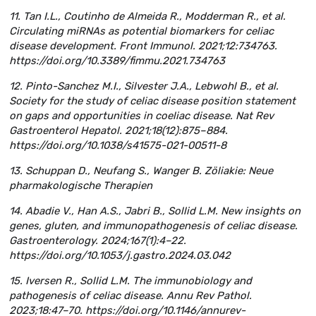
11. Tan I.L., Coutinho de Almeida R., Modderman R., et al.
Circulating miRNAs as potential biomarkers for celiac
disease development. Front Immunol. 2021;12:734763.
https://doi.org/10.3389/fimmu.2021.734763
12. Pinto-Sanchez M.I., Silvester J.A., Lebwohl B., et al.
Society for the study of celiac disease position statement
on gaps and opportunities in coeliac disease. Nat Rev
Gastroenterol Hepatol. 2021;18(12):875–884.
https://doi.org/10.1038/s41575-021-00511-8
13. Schuppan D., Neufang S., Wanger B. Zöliakie: Neue
pharmakologische Therapien
14. Abadie V., Han A.S., Jabri B., Sollid L.M. New insights on
genes, gluten, and immunopathogenesis of celiac disease.
Gastroenterology. 2024;167(1):4–22.
https://doi.org/10.1053/j.gastro.2024.03.042
15. Iversen R., Sollid L.M. The immunobiology and
pathogenesis of celiac disease. Annu Rev Pathol.
2023;18:47–70. https://doi.org/10.1146/annurev-