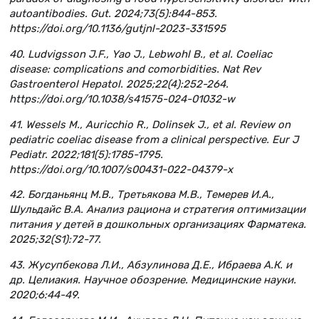
autoantibodies. Gut. 2024;73(5):844-853.
https://doi.org/10.1136/gutjnl-2023-331595
40. Ludvigsson J.F., Yao J., Lebwohl B., et al. Coeliac
disease: complications and comorbidities. Nat Rev
Gastroenterol Hepatol. 2025;22(4):252-264.
https://doi.org/10.1038/s41575-024-01032-w
41. Wessels M., Auricchio R., Dolinsek J., et al. Review on
pediatric coeliac disease from a clinical perspective. Eur J
Pediatr. 2022;181(5):1785-1795.
https://doi.org/10.1007/s00431-022-04379-x
42. Богданьянц М.В., Третьякова М.В., Темерев И.А.,
Шульдайс В.А. Анализ рациона и стратегия оптимизации
питания у детей в дошкольных организациях Фарматека.
2025;32(S1):72-77.
43. Жусупбекова Л.И., Абзулинова Д.Е., Ибраева А.К. и
др. Целиакия. Научное обозрение. Медицинские науки.
2020;6:44-49.