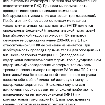
незначительная стеаторея 1-го типа при относительной
недостаточности ПЖ). При наличии возможности
проводят исследование липидограммы кала
(обнаруживают увеличение экскреции триглицеридов).
Прибегают и к более дорогостоящим методикам:
«золотым» стандартом диагностики ЭНПЖ является
определение фекальной (панкреатической) эластазы-1
(при абсолютной недостаточности ПЖ выявляют
снижение ее содержания менее 200–100 мг/г). При
относительной ЭНПЖ ее значение не меняется. При
необходимости проводят прямые тесты для определения
внешнесекреторной функции ПЖ (исследование
содержания панкреатических ферментов в дуоденальном
содержимом); исследование изоферментов амилазы,
трипсина, липазы сыворотки крови; РАВА или ПБК-тест
(пептидный или бентараминовый тест – после нагрузки
парааминобензойной кислотой исследуют мочу на
содержание ферментов). В сложных случаях для
исключения пороков развития, опухолей прибегают к
проведению магнитно-резонансной (МРТ) или
компьютерной томографии (КТ), при подозрении на
камень протоков назначают ретроградную