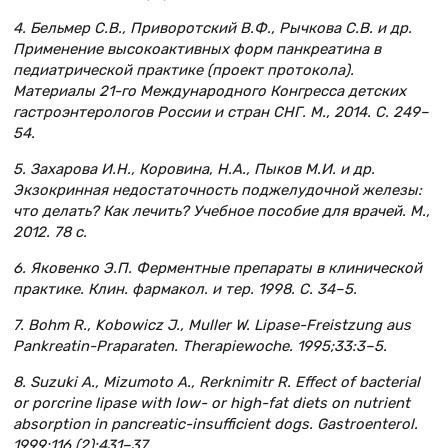
4. Бельмер С.В., Приворотский В.Ф., Рычкова С.В. и др.
Применение высокоактивных форм панкреатина в
педиатрической практике (проект протокола).
Материалы 21-го Международного Конгресса детских
гастроэнтерологов России и стран СНГ. М., 2014. С. 249–
54.
5. Захарова И.Н., Коровина, Н.А., Пыков М.И. и др.
Экзокринная недостаточность поджелудочной железы:
что делать? Как лечить? Учебное пособие для врачей. М.,
2012. 78 с.
6. Яковенко Э.П. Ферментные препараты в клинической
практике. Клин. фармакол. и тер. 1998. С. 34–5.
7. Bohm R., Kobowicz J., Muller W. Lipase-Freistzung aus
Pankreatin-Praparaten. Therapiewoche. 1995;33:3–5.
8. Suzuki A., Mizumoto A., Rerknimitr R. Effect of bacterial
or porcrine lipase with low- or high-fat diets on nutrient
absorption in pancreatic-insufficient dogs. Gastroenterol.
1999;116 (2):431–37.