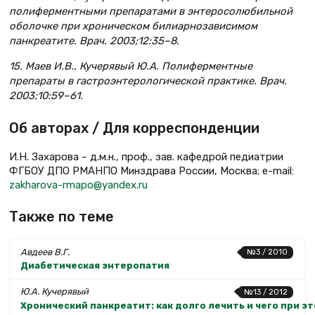
полиферментными препаратами в энтеросолюбильной
оболочке при хроническом билиарнозависимом
панкреатите. Врач. 2003;12:35–8.
15. Маев И.В., Кучерявый Ю.А. Полиферментные
препараты в гастроэнтерологической практике. Врач.
2003;10:59–61.
Об авторах / Для корреспонденции
И.Н. Захарова – д.м.н., проф., зав. кафедрой педиатрии
ФГБОУ ДПО РМАНПО Минздрава России, Москва; e-mail:
zakharova-rmapo@yandex.ru
Также по теме
Авдеев В.Г.
№3 / 2010
Диабетическая энтеропатия
Ю.А. Кучерявый
№13 / 2012
Хронический панкреатит: как долго лечить и чего при э