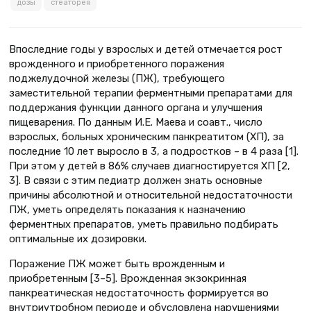
дозы
стеаторея
Впоследние годы у взрослых и детей отмечается рост
врожденного и приобретенного поражения
поджелудочной железы (ПЖ), требующего
заместительной терапии ферментными препаратами для
поддержания функции данного органа и улучшения
пищеварения. По данным И.Е. Маева и соавт., число
взрослых, больных хроническим панкреатитом (ХП), за
последние 10 лет выросло в 3, а подростков – в 4 раза [1].
При этом у детей в 86% случаев диагностируется ХП [2,
3]. В связи с этим педиатр должен знать основные
причины абсолютной и относительной недостаточности
ПЖ, уметь определять показания к назначению
ферментных препаратов, уметь правильно подбирать
оптимальные их дозировки.
Поражение ПЖ может быть врожденным и
приобретенным [3–5]. Врожденная экзокринная
панкреатическая недостаточность формируется во
внутриутробном периоде и обусловлена нарушениями