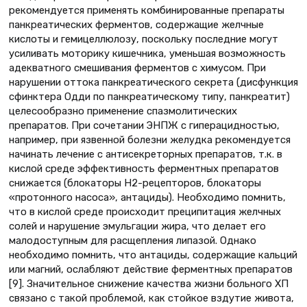
рекомендуется применять комбинированные препараты
панкреатических ферментов, содержащие желчные
кислоты и гемицеллюлозу, поскольку последние могут
усиливать моторику кишечника, уменьшая возможность
адекватного смешивания ферментов с химусом. При
нарушении оттока панкреатического секрета (дисфункция
сфинктера Одди по панкреатическому типу, панкреатит)
целесообразно применение спазмолитических
препаратов. При сочетании ЭНПЖ с гиперацидностью,
например, при язвенной болезни желудка рекомендуется
начинать лечение с антисекреторных препаратов, т.к. в
кислой среде эффективность ферментных препаратов
снижается (блокаторы Н2-рецепторов, блокаторы
«протонного насоса», антациды). Необходимо помнить,
что в кислой среде происходит преципитация желчных
солей и нарушение эмульгации жира, что делает его
малодоступным для расщепления липазой. Однако
необходимо помнить, что антациды, содержащие кальций
или магний, ослабляют действие ферментных препаратов
[9]. Значительное снижение качества жизни больного ХП
связано с такой проблемой, как стойкое вздутие живота,