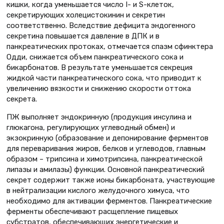
кишки, когда уменьшается число I- и S-клеток,
секретирующих холецистокинин и секретин
соответственно. Вследствие дефицита эндогенного
секретина повышается давление в ДПК и в
панкреатических протоках, отмечается спазм сфинктера
Одди, снижается объем панкреатического сока и
бикарбонатов. В результате уменьшается секреция
жидкой части панкреатического сока, что приводит к
увеличению вязкости и снижению скорости оттока
секрета.
ПЖ выполняет эндокринную (продукция инсулина и
глюкагона, регулирующих углеводный обмен) и
экзокринную (образование и депонирование ферментов
для переваривания жиров, белков и углеводов, главным
образом – трипсина и химотрипсина, панкреатической
липазы и амилазы) функции. Основной панкреатический
секрет содержит также ионы бикарбоната, участвующие
в нейтрализации кислого желудочного химуса, что
необходимо для активации ферментов. Панкреатические
ферменты обеспечивают расщепление пищевых
субстратов, обеспечивающих энергетические и