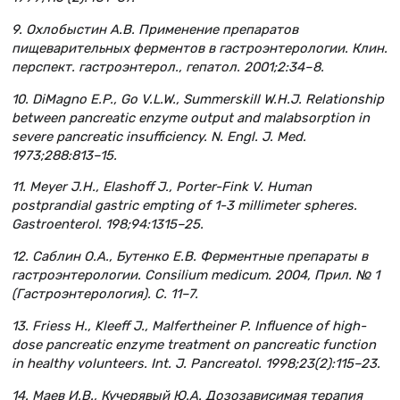
9. Охлобыстин А.В. Применение препаратов
пищеварительных ферментов в гастроэнтерологии. Клин.
перспект. гастроэнтерол., гепатол. 2001;2:34–8.
10. DiMagno E.P., Go V.L.W., Summerskill W.H.J. Relationship
between pancreatic enzyme output and malabsorption in
severe pancreatic insufficiency. N. Engl. J. Med.
1973;288:813–15.
11. Meyer J.H., Elashoff J., Porter-Fink V. Human
postprandial gastric empting of 1-3 millimeter spheres.
Gastroenterol. 198;94:1315–25.
12. Саблин О.А., Бутенко Е.В. Ферментные препараты в
гастроэнтерологии. Consilium medicum. 2004, Прил. № 1
(Гастроэнтерология). С. 11–7.
13. Friess H., Kleeff J., Malfertheiner P. Influence of high-
dose pancreatic enzyme treatment on pancreatic function
in healthy volunteers. Int. J. Pancreatol. 1998;23(2):115–23.
14. Маев И.В., Кучерявый Ю.А. Дозозависимая терапия