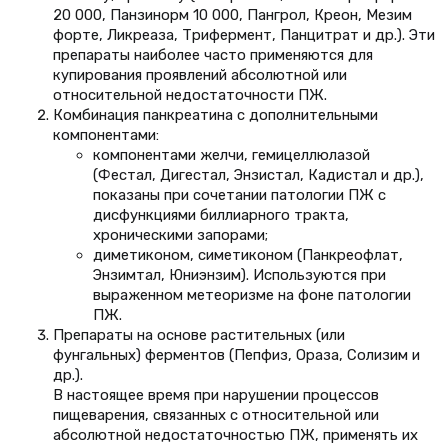
20 000, Панзинорм 10 000, Пангрол, Креон, Мезим
форте, Ликреаза, Трифермент, Панцитрат и др.). Эти
препараты наиболее часто применяются для
купирования проявлений абсолютной или
относительной недостаточности ПЖ.
Комбинация панкреатина с дополнительными
компонентами:
компонентами желчи, гемицеллюлазой
(Фестал, Дигестал, Энзистал, Кадистал и др.),
показаны при сочетании патологии ПЖ с
дисфункциями биллиарного тракта,
хроническими запорами;
диметиконом, симетиконом (Панкреофлат,
Энзимтал, Юниэнзим). Используются при
выраженном метеоризме на фоне патологии
ПЖ.
Препараты на основе растительных (или
фунгальных) ферментов (Пепфиз, Ораза, Солизим и
др.).
В настоящее время при нарушении процессов
пищеварения, связанных с относительной или
абсолютной недостаточностью ПЖ, применять их