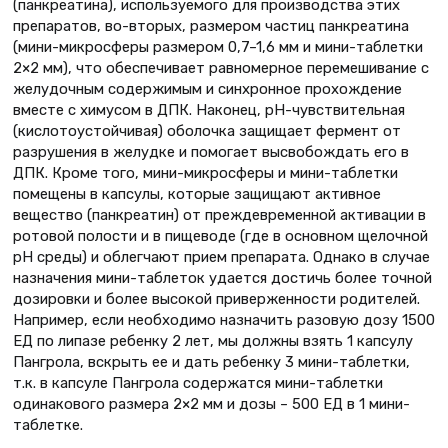
(панкреатина), используемого для производства этих
препаратов, во-вторых, размером частиц панкреатина
(мини-микросферы размером 0,7–1,6 мм и мини-таблетки
2×2 мм), что обеспечивает равномерное перемешивание с
желудочным содержимым и синхронное прохождение
вместе с химусом в ДПК. Наконец, рН-чувствительная
(кислотоустойчивая) оболочка защищает фермент от
разрушения в желудке и помогает высвобождать его в
ДПК. Кроме того, мини-микросферы и мини-таблетки
помещены в капсулы, которые защищают активное
вещество (панкреатин) от преждевременной активации в
ротовой полости и в пищеводе (где в основном щелочной
pH среды) и облегчают прием препарата. Однако в случае
назначения мини-таблеток удается достичь более точной
дозировки и более высокой приверженности родителей.
Например, если необходимо назначить разовую дозу 1500
ЕД по липазе ребенку 2 лет, мы должны взять 1 капсулу
Пангрола, вскрыть ее и дать ребенку 3 мини-таблетки,
т.к. в капсуле Пангрола содержатся мини-таблетки
одинакового размера 2×2 мм и дозы – 500 ЕД в 1 мини-
таблетке.