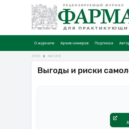
О журнале
Архив номеров
Подписка
Авто
2000
№4 (40)
Выгоды и риски само
д