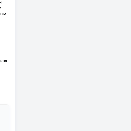
и
е
ным
вня