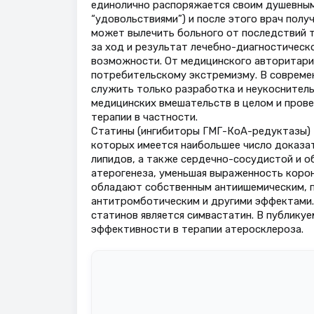
единолично распоряжается своим душевным 
“удовольствиями”) и после этого врач полу
может вылечить больного от последствий т
за ход и результат лечебно-диагностическо
возможности. От медицинского авторитари
потребительскому экстремизму. В совреме
служить только разработка и неукоснител
медицинских вмешательств в целом и пров
терапии в частности.
Статины (ингибиторы ГМГ-КоА-редуктазы) –
которых имеется наибольшее число доказа
липидов, а также сердечно-сосудистой и 
атерогенеза, уменьшая выраженность корон
обладают собственным антиишемическим, 
антитромботическим и другими эффектами.
статинов является симвастатин. В публику
эффективности в терапии атеросклероза.