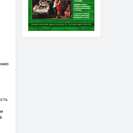
ению
ость
ми
е