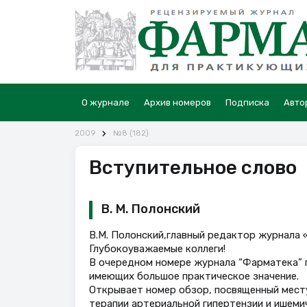
О журнале
Архив номеров
Подписка
Авто
2009
№8 (182)
Вступительное слово
В. М. Полонский
В.М. Полонский,главный редактор журнала
Глубокоуважаемые коллеги!
В очередном номере журнала “Фарматека” п
имеющих большое практическое значение.
Открывает номер обзор, посвященный мест
терапии артериальной гипертензии и ишеми