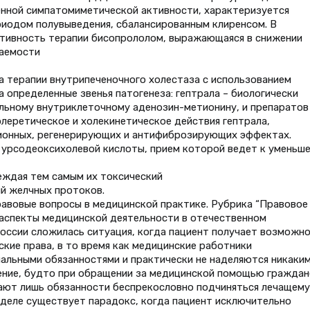
енной симпатомиметической активности, характеризуется
иодом полувыведения, сбалансированным клиренсом. В
ктивность терапии бисопрололом, выражающаяся в снижении
ваемости
 терапии внутрипеченочного холестаза с использованием
 определенные звенья патогенеза: гептрала – биологически
альному внутриклеточному аденозин-метионину, и препаратов
леретическое и холекинетическое действия гептрала,
ционных, регенерирующих и антифиброзирующих эффектах.
 урсодеоксихолевой кислоты, прием которой ведет к уменьш
еждая тем самым их токсический
й желчных протоков.
авовые вопросы в медицинской практике. Рубрика “Правовое
 аспекты медицинской деятельности в отечественном
России сложилась ситуация, когда пациент получает возможн
кие права, в то время как медицинские работники
льными обязанностями и практически не наделяются никаки
нение, будто при обращении за медицинской помощью граждан
ают лишь обязанности беспрекословно подчиняться лечащему
 деле существует парадокс, когда пациент исключительно