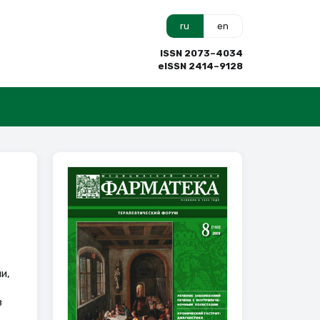
ru
en
ISSN 2073–4034
eISSN 2414–9128
и,
в