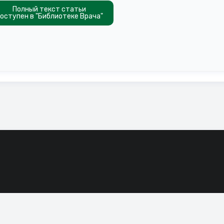
Полный текст статьи
оступен в "Библиотеке Врача"
сие на обработку файлов cookie, которые обеспечивают правильную