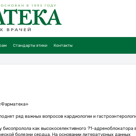
рам
Стандарты этики
Контакты
 «Фарматека»
однят ряд важных вопросов кардиологии и гастроэнтерологи
у бисопролола как высокоселективного ?1-адреноблокатора 
ческой болезни сердца. На основании литературных данных