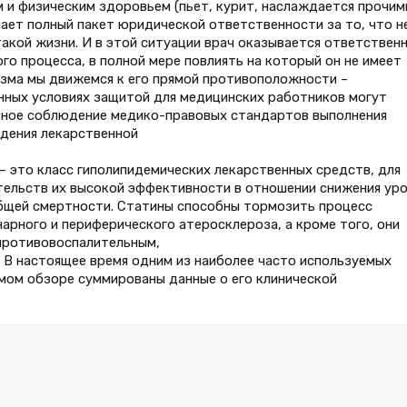
и физическим здоровьем (пьет, курит, наслаждается прочим
чает полный пакет юридической ответственности за то, что н
акой жизни. И в этой ситуации врач оказывается ответствен
го процесса, в полной мере повлиять на который он не имеет
зма мы движемся к его прямой противоположности –
нных условиях защитой для медицинских работников могут
ьное соблюдение медико-правовых стандартов выполнения
едения лекарственной
 это класс гиполипидемических лекарственных средств, для
тельств их высокой эффективности в отношении снижения уро
общей смертности. Статины способны тормозить процесс
арного и периферического атеросклероза, а кроме того, они
противовоспалительным,
 В настоящее время одним из наиболее часто используемых
емом обзоре суммированы данные о его клинической