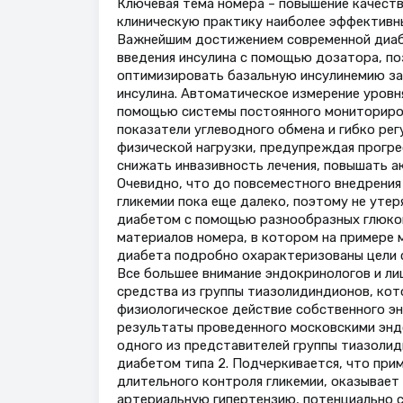
Ключевая тема номера – повышение качеств
клиническую практику наиболее эффективны
Важнейшим достижением современной диаб
введения инсулина с помощью дозатора, по
оптимизировать базальную инсулинемию за
инсулина. Автоматическое измерение уровн
помощью системы постоянного мониториро
показатели углеводного обмена и гибко рег
физической нагрузки, предупреждая прогре
снижать инвазивность лечения, повышать а
Очевидно, что до повсеместного внедрени
гликемии пока еще далеко, поэтому не уте
диабетом с помощью разнообразных глюком
материалов номера, в котором на примере
диабета подробно охарактеризованы цели 
Все большее внимание эндокринологов и л
средства из группы тиазолидиндионов, кот
физиологическое действие собственного эн
результаты проведенного московскими энд
одного из представителей группы тиазолид
диабетом типа 2. Подчеркивается, что при
длительного контроля гликемии, оказывает
артериальную гипертензию, потенциально 