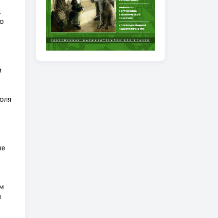
.
о
и
оля
ые
м
и