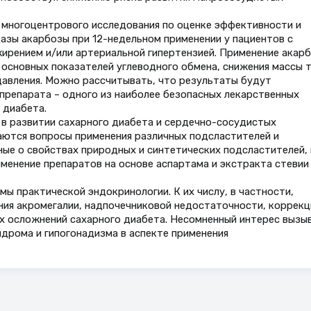
 многоцентрового исследования по оценке эффективности и
зы акарбозы при 12-недельном применении у пациентов с
жирением и/или артериальной гипертензией. Применение акар
 основных показателей углеводного обмена, снижения массы т
давления. Можно рассчитывать, что результаты будут
препарата – одного из наиболее безопасных лекарственных
 диабета.
 в развитии сахарного диабета и сердечно-сосудистых
аются вопросы применения различных подсластителей и
ные о свойствах природных и синтетических подсластителей, 
менение препаратов на основе аспартама и экстракта стевии
ы практической эндокринологии. К их числу, в частности,
ния акромегалии, надпочечниковой недостаточности, коррекц
х осложнений сахарного диабета. Несомненный интерес вызы
дрома и гипогонадизма в аспекте применения