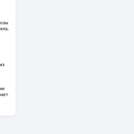
бозы
ела,
из
ии
вает