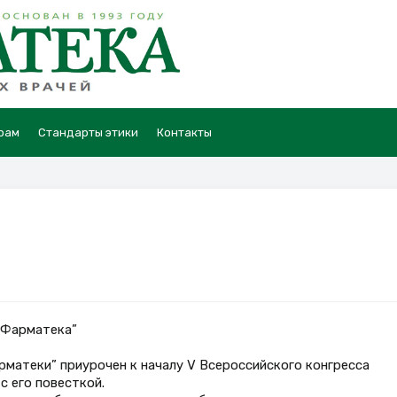
рам
Стандарты этики
Контакты
“Фарматека”
матеки” приурочен к началу V Всероссийского конгресса
с его повесткой.