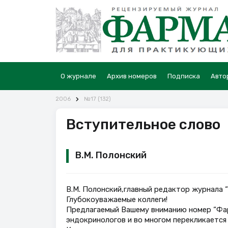
О журнале
Архив номеров
Подписка
Авто
2006
№17 (132)
Вступительное слово
В.М. Полонский
В.М. Полонский,главный редактор журнала 
Глубокоуважаемые коллеги!
Предлагаемый Вашему вниманию номер “Фар
эндокринологов и во многом перекликается 