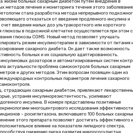
а жизни больных сахарным диабетом путем внедрения в
х методов лечения и мониторинга течения этого заболевания
етологии стала разработка метода непрерывного подкожног
зволяющего отказаться от введения продленного инсулина и
 счет введения малых доз ультракороткого или короткого
я глюкозы в подкожной клетчатке осуществляется при этом с
вания глюкозы CGMS. Новый метод позволяет улучшать
улировать режим инсулинотерапии в зависимости от питания 
ссирование сахарного диабета. Он дает также возможность
ктивность больных и их социальную адаптированность.
я инсулиновых дозаторов и автоматизированных систем контр
ряла актуальности проблема самоконтроля больных сахарным
етров и других методов. Этим вопросам посвящен один из
 международных контрольных параметров лечения сахарного
самоконтроля.
иц, страдающих сахарным диабетом, привлекают лекарственн
орые, устраняя инсулинорезистентность, усиливают
догенного инсулина. В номере представлены позитивные
окринологами многоцентрового исследования эффективности
индионов – росиглитазона, включавшего 100 больных сахарны
менение этого препарата позволяет достигать эффективного 
 положительное влияние на показатели липидного спектра,
способствуя снижению риска развития макрососудистых