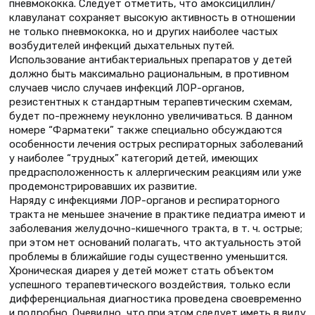
пневмококка. Следует отметить, что амоксициллин/
клавуланат сохраняет высокую активность в отношении
не только пневмококка, но и других наиболее частых
возбудителей инфекций дыхательных путей.
Использование антибактериальных препаратов у детей
должно быть максимально рациональным, в противном
случаев число случаев инфекций ЛОР-органов,
резистентных к стандартным терапевтическим схемам,
будет по-прежнему неуклонно увеличиваться. В данном
номере “Фарматеки” также специально обсуждаются
особенности лечения острых респираторных заболеваний
у наиболее “трудных” категорий детей, имеющих
предрасположенность к аллергическим реакциям или уже
продемонстрировавших их развитие.
Наряду с инфекциями ЛОР-органов и респираторного
тракта не меньшее значение в практике педиатра имеют и
заболевания желудочно-кишечного тракта, в т. ч. острые;
при этом нет оснований полагать, что актуальность этой
проблемы в ближайшие годы существенно уменьшится.
Хроническая диарея у детей может стать объектом
успешного терапевтического воздействия, только если
дифференциальная диагностика проведена своевременно
и подробно. Очевидно, что при этом следует иметь в виду