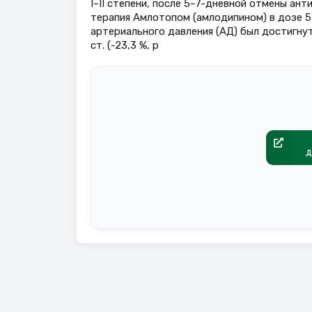
I–II степени, после 5–7-дневной отмены ан
терапия Амлотопом (амлодипином) в дозе 5–1
артериального давления (АД) был достигнут 
ст. (-23,3 %, p
д