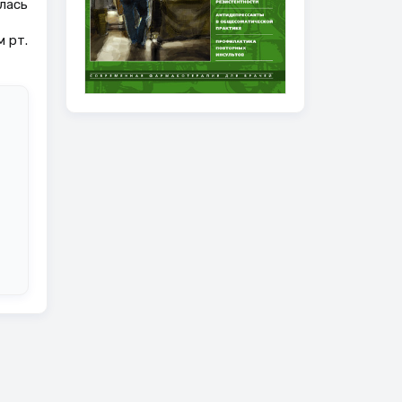
алась
м рт.