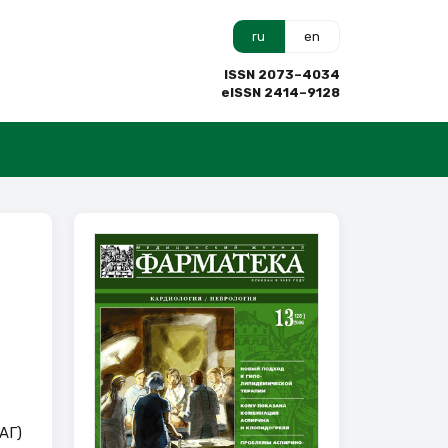
ru
en
ISSN 2073–4034
eISSN 2414–9128
а
АГ)