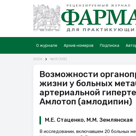
О журнале
Архив номеров
Подписка
Авто
2006
№13 (128)
Возможности органоп
жизни у больных мет
артериальной гиперте
Амлотоп (амлодипин)
М.Е. Стаценко, М.М. Землянская
В исследовании, включавшем 20 больных ме