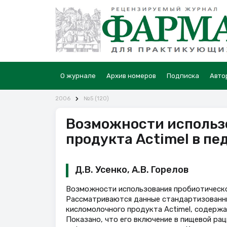
О журнале
Архив номеров
Подписка
Авто
2006
№5 (120)
Возможности использ
продукта Аctimel в п
Д.В. Усенко, А.В. Горелов
Возможности использования пробиотическо
Рассматриваются данные стандартизованны
кисломолочного продукта Actimel, содержащ
Показано, что его включение в пищевой р