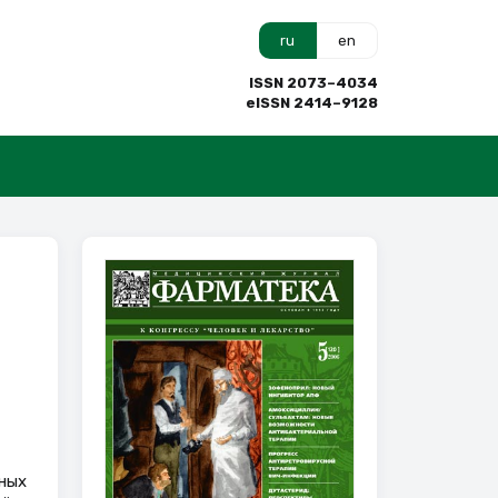
ru
en
ISSN 2073–4034
eISSN 2414–9128
ных