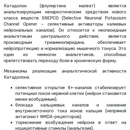
Катадолон (флупиртина малеат) является
анальгезирующим ненаркотическим средством нового
класса веществ SNEPCO (Selective Neuronal Potassium
Channel Opener – селективные активаторы калиевых
нейрональных каналов). Он относится к неопиоидным
анальгетикам центрального действия, является
производным триаминопиридина, обеспечивает
нейропротекцию и нормализацию мышечного тонуса. Это
один из немногих анальгетиков, способных
препятствовать переходу боли в хроническую форму.
Механизмы реализации анальгетической активности
Катадолона:
селективное открытие K+-каналов стабилизирует
потенциал покоя нервной клетки (нейрон становится
менее возбудимым);
блокада кальциевых каналов и снижение
внутриклеточного тока ионов кальция (непрямой
антагонист NMDA-рецепторов);
торможение возбуждения нейрона в ответ на
ноцицептивные стимулы (анальгезия);