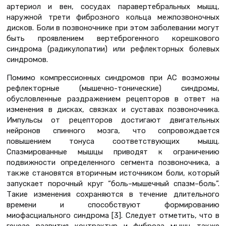
артериол и вен, сосудах паравертебральных мышц,
наружной трети фиброзного кольца межпозвоночных
дисков. Боли в позвоночнике при этом заболевании могут
быть проявлением вертеброгенного корешкового
синдрома (радикулопатии) или рефлекторных болевых
синдромов.
Помимо компрессионных синдромов при АС возможны
рефлекторные (мышечно-тонические) синдромы,
обусловленные раздражением рецепторов в ответ на
изменения в дисках, связках и суставах позвоночника.
Импульсы от рецепторов достигают двигательных
нейронов спинного мозга, что сопровождается
повышением тонуса соответствующих мышц.
Спазмированные мышцы приводят к ограничению
подвижности определенного сегмента позвоночника, а
также становятся вторичным источником боли, который
запускает порочный круг “боль–мышечный спазм–боль”.
Такие изменения сохраняются в течение длительного
времени и способствуют формированию
миофасциального синдрома [3]. Следует отметить, что в
генезе развития контрактур и фиброза мышц также