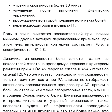
утренняя скованность более 30 минут;
улучшение после выполнения физических
упражнений;
пробуждение во второй половине ночи из-за болей;
перемежающая боль в ягодицах [1].
Боль в спине считается воспалительной при наличии
минимум двух из четырех перечисленных признаков, при
этом чувствительность критериев составляет 70,3, а
специфичность – 81,2 %.
Динамика интенсивности боли является одним из
показателей ответа на проводимую терапию и критерием
ремиссии при АС (ASAS response criteria и ASAS remission
criteria) [2]. Что же касается ригидности или скованности,
то этот симптом, как и при РА, адекватно отображает
активность воспалительного процесса при АС, причем в
большей степени, чем такие лабораторные тесты, как СОЭ
и уровень С-реактивного белка. Динамика выраженности
и продолжительности утренней скованности также
позволяет судить об эффективности проводимой
терапии. Для АС и других ССА это тем более важно, что