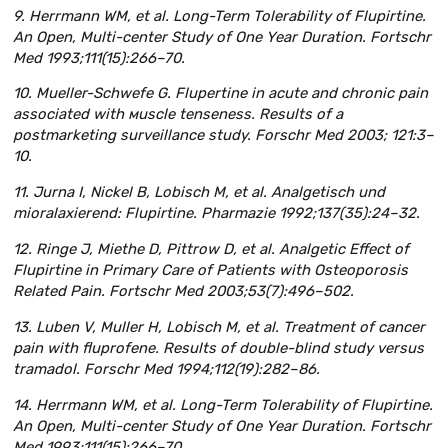
9. Herrmann WM, et al. Long-Term Tolerability of Flupirtine.
An Open, Multi-center Study of One Year Duration. Fortschr
Med 1993;111(15):266–70.
10. Mueller-Schwefe G. Flupertine in acute and chronic pain
associated with
м
uscle tenseness. Results of a
postmarketing surveillance study. Forschr Med 2003; 121:3–
10.
11. Jurna I, Nickel B, Lobisch M, et al. Analgetisch und
mioralaxierend: Flupirtine. Pharmazie 1992;137(35):24–32.
12. Ringe J, Miethe D, Pittrow D, et al. Analgetic Effect of
Flupirtine in Primary Care of Patients with Osteoporosis
Related Pain. Fortschr Med 2003;53(7):496–502.
13. Luben V, Muller H, Lobisch M, et al. Treatment of cancer
pain with fluprofene. Results of double-blind study versus
tramadol. Forschr Med 1994;112(19):282–86.
14. Herrmann WM, et al. Long-Term Tolerability of Flupirtine.
An Open, Multi-center Study of One Year Duration. Fortschr
Med 1993;111(15):266–70.