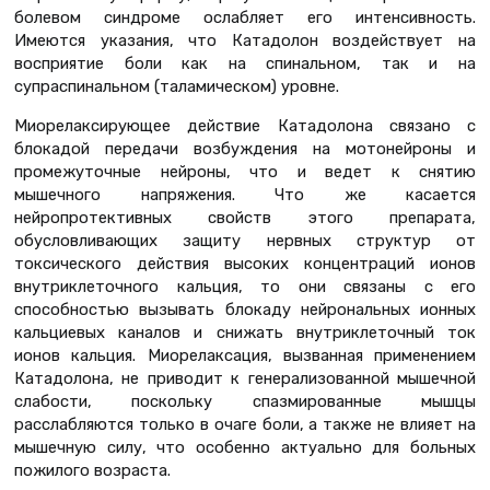
болевом синдроме ослабляет его интенсивность.
Имеются указания, что Катадолон воздействует на
восприятие боли как на спинальном, так и на
супраспинальном (таламическом) уровне.
Миорелаксирующее действие Катадолона связано с
блокадой передачи возбуждения на мотонейроны и
промежуточные нейроны, что и ведет к снятию
мышечного напряжения. Что же касается
нейропротективных свойств этого препарата,
обусловливающих защиту нервных структур от
токсического действия высоких концентраций ионов
внутриклеточного кальция, то они связаны с его
способностью вызывать блокаду нейрональных ионных
кальциевых каналов и снижать внутриклеточный ток
ионов кальция. Миорелаксация, вызванная применением
Катадолона, не приводит к генерализованной мышечной
слабости, поскольку спазмированные мышцы
расслабляются только в очаге боли, а также не влияет на
мышечную силу, что особенно актуально для больных
пожилого возраста.