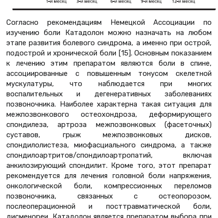
Согласно рекомендациям Немецкой Ассоциации по
изучению боли Катадолон можно назначать на любом
этапе развития болевого синдрома, а именно при острой,
подострой и хронической боли [15]. Основным показанием
к лечению этим препаратом являются боли в спине,
ассоциированные с повышенным тонусом скелетной
мускулатуры, что наблюдается при многих
воспалительных и дегенеративных заболеваниях
позвоночника. Наиболее характерна такая ситуация для
межпозвонкового остеохондроза, деформирующего
спондилеза, артроза межпозвонковых (фасеточных)
суставов, грыж межпозвонковых дисков,
спондилолистеза, миофасциального синдрома, а также
спондилоартритов/спондилоартропатий, включая
анкилозирующий спондилит. Кроме того, этот препарат
рекомендуется для лечения головной боли напряжения,
онкологической боли, компрессионных переломов
позвоночника, связанных с остеопорозом,
послеоперационной и посттравматической боли,
дисменореи. Катадолон является препаратом выбора при