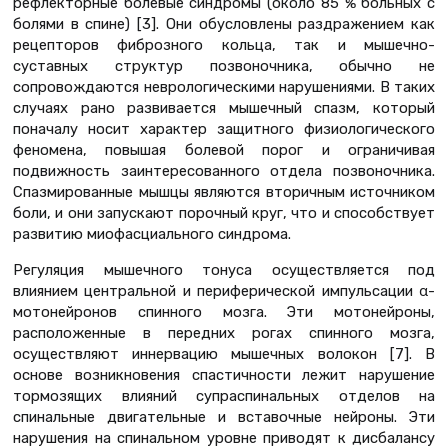
рефлекторные болевые синдромы (около 85 % больных с
болями в спине) [3]. Они обусловлены раздражением как
рецепторов фиброзного кольца, так и мышечно-
суставных структур позвоночника, обычно не
сопровождаются неврологическими нарушениями. В таких
случаях рано развивается мышечный спазм, который
поначалу носит характер защитного физиологического
феномена, повышая болевой порог и ограничивая
подвижность заинтересованного отдела позвоночника.
Спазмированные мышцы являются вторичным источником
боли, и они запускают порочный круг, что и способствует
развитию миофасциального синдрома.
Регуляция мышечного тонуса осуществляется под
влиянием центральной и периферической импульсации α-
мотонейронов спинного мозга. Эти мотонейроны,
расположенные в передних рогах спинного мозга,
осуществляют иннервацию мышечных волокон [7]. В
основе возникновения спастичности лежит нарушение
тормозящих влияний супраспинальных отделов на
спинальные двигательные и вставочные нейроны. Эти
нарушения на спинальном уровне приводят к дисбалансу