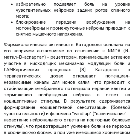
избирательно подавляет боль на уровне
чувствительных нейронов задних рогов спинного
мозга;
блокирование передачи возбуждения на
мотонейроны и промежуточные нейроны приводит к
снятию мышечного напряжения.
Фармакологическая активность Катадолона основана на
его непрямом антагонизме по отношению к NMDA (N-
метил-D-аспартат) – рецепторам, принимающим активное
участие в нисходящих механизмах модуляции боли и
ГАМКергических процессах [8]. Катадолон в
терапевтических дозах открывает потенциал-
независимые каналы для ионов калия, что приводит к
стабилизации мембранного потенциала нервной клетки и
торможению возбуждения нейрона в ответ на
ноцицептивные стимулы. В результате сдерживается
формирование ноцицептивной сенситизации (болевой
чувствительности) и феномена “wind up” (“взвинчивание” –
нарастание нейронального ответа на повторные болевые
стимулы), что предотвращает усиление боли и ее переход
в хроническую форму, а при уже имеющемся хроническом