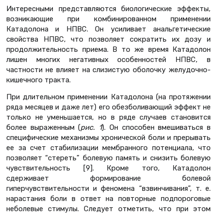
Интересными представляются биологические эффекты,
возникающие при комбинированном применении
Катадолона и НПВС. Он усиливает анальгетические
свойства НПВС, что позволяет сократить их дозу и
продолжительность приема. В то же время Катадолон
лишен многих негативных особенностей НПВС, в
частности не влияет на слизистую оболочку желудочно-
кишечного тракта.
При длительном применении Катадолона (на протяжении
ряда месяцев и даже лет) его обезболивающий эффект не
только не уменьшается, но в ряде случаев становится
более выраженным (
рис. 1
). Он способен вмешиваться в
специфические механизмы хронической боли и прерывать
ее за счет стабилизации мембранного потенциала, что
позволяет “стереть” болевую память и снизить болевую
чувствительность [9]. Кроме того, Катадолон
сдерживает формирование болевой
гиперчувствительности и феномена “взвинчивания”, т. е.
нарастания боли в ответ на повторные подпороговые
неболевые стимулы. Следует отметить, что при этом