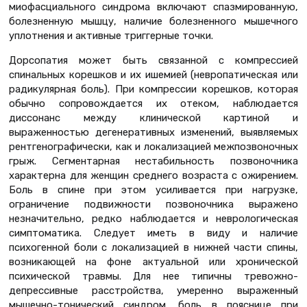
миофасциального синдрома включают спазмированную,
болезненную мышцу, наличие болезненного мышечного
уплотнения и активные триггерные точки.
Дорсопатия может быть связанной с компрессией
спинальных корешков и их ишемией (невропатическая или
радикулярная боль). При компрессии корешков, которая
обычно сопровождается их отеком, наблюдается
диссонанс между клинической картиной и
выраженностью дегенеративных изменений, выявляемых
рентгенографически, как и локализацией межпозвоночных
грыж. Сегментарная нестабильность позвоночника
характерна для женщин среднего возраста с ожирением.
Боль в спине при этом усиливается при нагрузке,
ограничение подвижности позвоночника выражено
незначительно, редко наблюдается и неврологическая
симптоматика. Следует иметь в виду и наличие
психогенной боли с локализацией в нижней части спины,
возникающей на фоне актуальной или хронической
психической травмы. Для нее типичны тревожно-
депрессивные расстройства, умеренно выраженный
мышечно-тонический синдром, боль в пояснице при