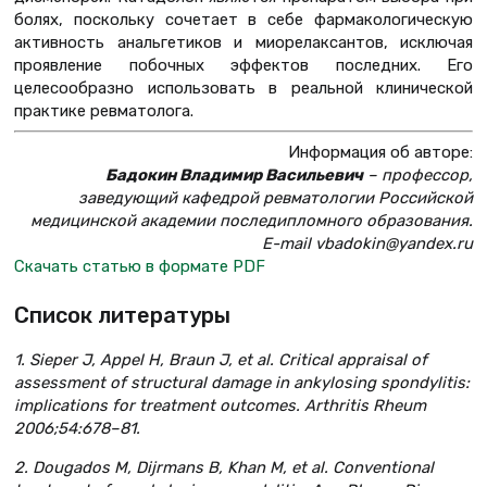
болях, поскольку сочетает в себе фармакологическую
активность анальгетиков и миорелаксантов, исключая
проявление побочных эффектов последних. Его
целесообразно использовать в реальной клинической
практике ревматолога.
Информация об авторе:
Бадокин Владимир Васильевич
– профессор,
заведующий кафедрой ревматологии Российской
медицинской академии последипломного образования.
E-mail vbadokin@yandex.ru
Скачать статью в формате PDF
Список литературы
1. Sieper J, Appel H, Braun J, et al. Critical appraisal of
assessment of structural damage in ankylosing spondylitis:
implications for treatment outcomes. Arthritis Rheum
2006;54:678–81.
2. Dougados M, Dijrmans B, Khan M, et al.
С
onventional