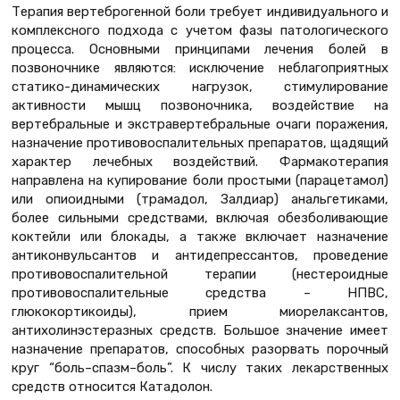
Терапия вертеброгенной боли требует индивидуального и
комплексного подхода с учетом фазы патологического
процесса. Основными принципами лечения болей в
позвоночнике являются: исключение неблагоприятных
статико-динамических нагрузок, стимулирование
активности мышц позвоночника, воздействие на
вертебральные и экстравертебральные очаги поражения,
назначение противовоспалительных препаратов, щадящий
характер лечебных воздействий. Фармакотерапия
направлена на купирование боли простыми (парацетамол)
или опиоидными (трамадол, Залдиар) анальгетиками,
более сильными средствами, включая обезболивающие
коктейли или блокады, а также включает назначение
антиконвульсантов и антидепрессантов, проведение
противовоспалительной терапии (нестероидные
противовоспалительные средства – НПВС,
глюкокортикоиды), прием миорелаксантов,
антихолинэстеразных средств. Большое значение имеет
назначение препаратов, способных разорвать порочный
круг “боль–спазм–боль”. К числу таких лекарственных
средств относится Катадолон.