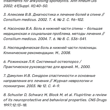
treatments for ankylosing spondylitis. Ann Rheum Dis
2002; 61(Suppl. III):40–50.
3. Алексеев В.В. Диагностика и лечение болей в спине //
Соnsilium medicus. 2002. Т. 4. № 2. С. 96–102.
4. Насонова В.А. Боль в нижней части спины – большая
медицинская и социальная проблема, методы лечения //
Соnsilium medicus. 2004. Т. 6. № 8. С. 536–541.
5. Неспецифическая боль в нижней части поясницы.
Клинические рекомендации. М., 2008.
6. Рожинская Л.Я. Системный остеопороз /
Практическое руководство для врачей. М., 2000.
7. Дамулин И.В. Синдром спастичности и основные
направления его лечения // Журнал неврологии и
психиатрии.
2003. № 12.
С
. 4–9.
8. Schuster D, Schwarz M, Block M,
е
t al. Flupirtine: a review
of its neuroprotective and behavioral properties. CNS Drugs
1997;12:13–18.