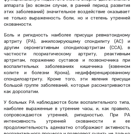
аппарата (во всяком случае, в ранний период развития
этих заболеваний) значительное воздействие оказывает
не только выраженность боли, но и степень утренней
скованности.
Боль и ригидность наиболее присущи ревматоидному
артриту (РА), анкилозирующему спондилиту (АС) и
другим серонегативным спондилоартритам (ССА), в
частности псориатическому артриту, реактивным
артритам, поражению суставов и позвоночника при
воспалительных заболеваниях кишечника (язвенном
колите и болезни Крона), недифференцированному
спондилоартриту. Кроме того, эти явления присущи
большой группе заболеваний, которые рассматриваются
как дорсопатии.
У больных РА наблюдаются боли воспалительного типа,
наиболее выраженные в утренние часы, и, как правило,
сопровождаются утренней, ригидностью. При РА
интенсивность утренней скованности и ее
продолжительность адекватно отображают активность
воспалительного процесса и позволяют судить не только