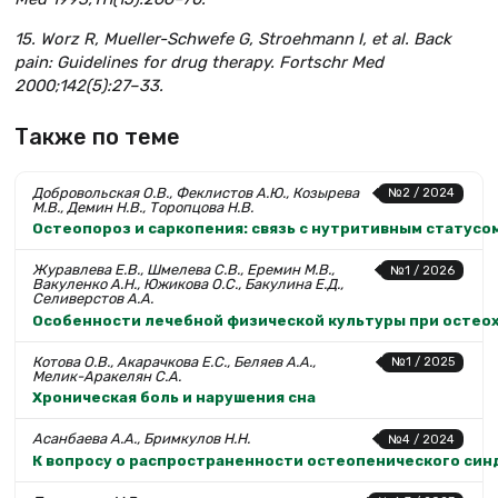
15. Worz R, Mueller-Schwefe G, Stroehmann I, et al. Back
pain: Guidelines for drug therapy.
Fortschr Med
2000;142(5):27–33.
Также по теме
Добровольская О.В., Феклистов А.Ю., Козырева
№2 / 2024
М.В., Демин Н.В., Торопцова Н.В.
Остеопороз и саркопения: связь с нутритивным статус
Журавлева Е.В., Шмелева С.В., Еремин М.В.,
№1 / 2026
Вакуленко А.Н., Южикова О.С., Бакулина Е.Д.,
Селиверстов А.А.
Особенности лечебной физической культуры при остео
Котова О.В., Акарачкова Е.С., Беляев А.А.,
№1 / 2025
Мелик-Аракелян С.А.
Хроническая боль и нарушения сна
Асанбаева А.А., Бримкулов Н.Н.
№4 / 2024
К вопросу о распространенности остеопенического син