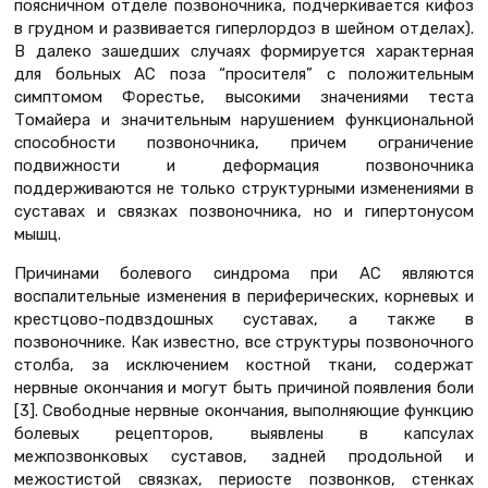
поясничном отделе позвоночника, подчеркивается кифоз
в грудном и развивается гиперлордоз в шейном отделах).
В далеко зашедших случаях формируется характерная
для больных АС поза “просителя” с положительным
симптомом Форестье, высокими значениями теста
Томайера и значительным нарушением функциональной
способности позвоночника, причем ограничение
подвижности и деформация позвоночника
поддерживаются не только структурными изменениями в
суставах и связках позвоночника, но и гипертонусом
мышц.
Причинами болевого синдрома при АС являются
воспалительные изменения в периферических, корневых и
крестцово-подвздошных суставах, а также в
позвоночнике. Как известно, все структуры позвоночного
столба, за исключением костной ткани, содержат
нервные окончания и могут быть причиной появления боли
[3]. Свободные нервные окончания, выполняющие функцию
болевых рецепторов, выявлены в капсулах
межпозвонковых суставов, задней продольной и
межостистой связках, периосте позвонков, стенках