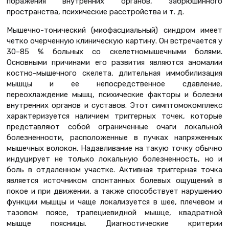
поражения внутренних органов, забрюшинного
пространства, психические расстройства и т. д.
Мышечно-тонический (миофасциальный) синдром имеет
четко очерченную клиническую картину. Он встречается у
30–85 % больных со скелетномышечными болями.
Основными причинами его развития являются аномалии
костно-мышечного скелета, длительная иммобилизация
мышцы и ее непосредственное сдавление,
переохлаждение мышц, психические факторы и болезни
внутренних органов и суставов. Этот симптомокомплекс
характеризуется наличием триггерных точек, которые
представляют собой ограниченные очаги локальной
болезненности, расположенные в пучках напряженных
мышечных волокон. Надавливание на такую точку обычно
индуцирует не только локальную болезненность, но и
боль в отдаленном участке. Активная триггерная точка
является источником спонтанных болевых ощущений в
покое и при движении, а также способствует нарушению
функции мышцы и чаще локализуется в шее, плечевом и
тазовом поясе, трапециевидной мышце, квадратной
мышце поясницы. Диагностические критерии