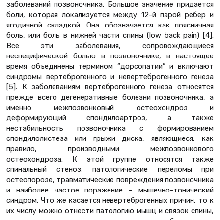
заболеваний позвоночника. Большое значение придается
боли, которая локализуется между 12-й парой ребер и
ягодичной складкой. Она обозначается как поясничная
боль, или боль в нижней части спины (low back pain) [4].
Все эти заболевания, сопровождающиеся
неспецифической болью в позвоночнике, в настоящее
время объединены термином “дорсопатии” и включают
синдромы вертеброгенного и невертеброгенного генеза
[5]. К заболеваниям вертеброгенного генеза относятся
прежде всего дегенеративные болезни позвоночника, а
именно межпозвонковый остеохондроз и
деформирующий спондилоартроз, а также
нестабильность позвоночника с формированием
спондилолистеза или грыжи диска, являющиеся, как
правило, производными межпозвонкового
остеохондроза. К этой группе относятся также
спинальный стеноз, патологические переломы при
остеопорозе, травматические повреждения позвоночника
и наиболее частое поражение – мышечно-тонический
синдром. Что же касается невертеброгенных причин, то к
их числу можно отнести патологию мышц и связок спины,