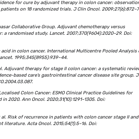
Evidence for cure by adjuvant therapy in colon cancer: observatio
patients on 18 randomized trials. J Clin Oncol. 2009;27(6):872–7
 Quasar Collaborative Group. Adjuvant chemotherapy versus
er: a randomised study. Lancet. 2007;370(9604):2020–29. Doi:
c acid in colon cancer. International Multicentre Pooled Analysis 
 Lancet. 1995;345(8955):939–44.
al. Adjuvant therapy for stage II colon cancer: a systematic revie
ence-based care’s gastrointestinal cancer disease site group. J
CO.2004.03.087.
. Localised Colon Cancer: ESMO Clinical Practice Guidelines for
 in 2020. Ann Oncol. 2020;31(10):1291–1305. Doi:
al. Risk of recurrence in patients with colon cancer stage II and I
literature. Acta Oncol. 2015;54(1):5–16. Doi: