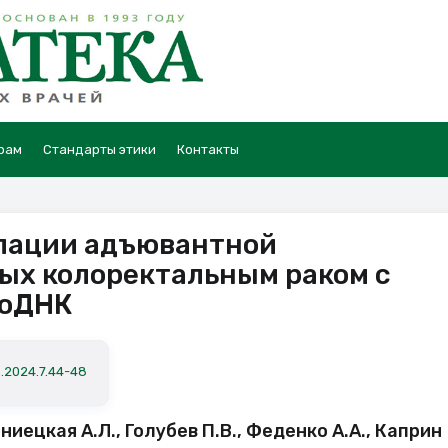
рам
Стандарты этики
Контакты
лации адъювантной
ых колоректальным раком с
цоДНК
a.2024.7.44-48
ниецкая А.Л., Голубев П.В., Феденко А.А., Каприн