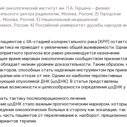
й онкологический институт им. П.А. Герцена – филиал
льского центра радиологии, Москва, Россия; 2) Городская
, Москва, Россия; 3) Национальный медицинский
нинск, Россия; 4) Российский университет дружбы народов им
пациентов с IIА-стадией колоректального рака (КРР) остаетс
тактика не приводит к увеличению общей выживаемости. Одна
гоприятного прогноза все равно рекомендуется назначение
ящее время мировым онкологическим сообществом признается
 обладает низким уровнем доказательности. Таким образом, 
акторов, способных стать надежным инструментом при приня
рапии или отказе от нее. Одним из наиболее перспективных
ирующей опухолевой ДНК (цоДНК). В статье представлены
нные возможности и целесообразности определения цоДНК у
вать тактику послеоперационного лечения.
ение цоДНК стало важным прогностическим маркером, которы
дения онкологических больных в сторону как эскалации, так 
 часть пациентов от перелечивания и, наоборот, прецизионн
ариантов терапии.