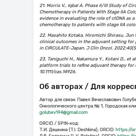
21. Morris V., Iqbal A. Phase II/III Study of 
Chemotherapy in Patients With Stage IIA Colon
evidence in evaluating the role of ctDNA as a 
chemotherapy to patients with stage IIA colo
22. Masahito Kotaka, Hiromichi Shirasu, Jun 
clinical outcomes in the adjuvant setting fo
in CIRCULATE-Japan. J Clin Oncol. 2022;40(S
23. Taniguchi H., Nakamura Y., Kotani D., et
platform trials to refine adjuvant therapy for
10.1111/cas.14926.
Об авторах / Для корре
Автор для связи: Павел Вячеславович Голуб
Онкологического центра № 1, Городская кли
golubev194@gmail.com
ORCID / SPIN-код:
Т.И. Дешкина (T.I. Deshkina), ORCID:
https://
Л.В. Болотина (L.V. Bolotina), ORCID:
https://