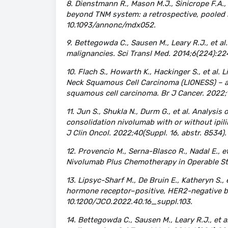
8. Dienstmann R., Mason M.J., Sinicrope F.A., e
beyond TNM system: a retrospective, pooled b
10.1093/annonc/mdx052.
9. Bettegowda C., Sausen M., Leary R.J., et a
malignancies. Sci Transl Med. 2014;6(224):22
10. Flach S., Howarth K., Hackinger S., et al
Neck Squamous Cell Carcinoma (LIONESS) – a 
squamous cell carcinoma. Br J Cancer. 2022;
11. Jun S., Shukla N., Durm G., et al. Analysi
consolidation nivolumab with or without ipili
J Clin Oncol. 2022;40(Suppl. 16, abstr. 8534
12. Provencio M., Serna-Blasco R., Nadal E., e
Nivolumab Plus Chemotherapy in Operable Stag
13. Lipsyc-Sharf M., De Bruin E., Katheryn S.,
hormone receptor–positive, HER2-negative bre
10.1200/JCO.2022.40.16_suppl.103.
14. Bettegowda C., Sausen M., Leary R.J., et 