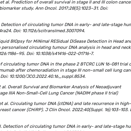
t al. Prediction of overall survival in stage II and III colon cance
iomarker study. Ann Oncol. 2017;28(5):1023–31. Doi:
l. Detection of circulating tumor DNA in early- and late-stage h
4ra24. Doi: 10.1126/scitranslmed.3007094.
. Liquid BIOpsy for MiNimal RESidual DiSease Detection in Head an
personalised circulating tumour DNA analysis in head and neck
126:1186–95. Doi: 10.1038/s41416-022-01716-7.
s of circulating tumor DNA in the phase 2 BTCRC LUN 16-081 trial 
mumab after chemoradiation in stage III non–small cell lung can
). Doi: 10.1200/JCO.2022.40.16_suppl.8534.
t al. Overall Survival and Biomarker Analysis of Neoadjuvant
e IIIA Non-Small-Cell Lung Cancer (NADIM phase II trial)
 et al. Circulating tumor DNA (ctDNA) and late recurrence in high-
ast cancer (CHiRP). J Clin Oncol. 2022;40(Suppl. 16):103–103. 
al. Detection of circulating tumor DNA in early- and late-stage 