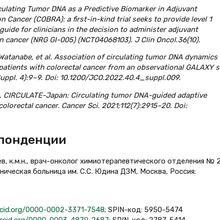
Circulating Tumor DNA as a Predictive Biomarker in Adjuvant
 Cancer (COBRA): a first-in-kind trial seeks to provide level 1
guide for clinicians in the decision to administer adjuvant
n cancer (NRG GI-005) (NCT04068103). J Clin Oncol.36(10).
Watanabe, et al. Association of circulating tumor DNA dynamics
r patients with colorectal cancer from an observational GALAXY 
uppl. 4):9–9. Doi: 10.1200/JCO.2022.40.4_suppl.009.
 al. CIRCULATE-Japan: Circulating tumor DNA-guided adaptive
 colorectal cancer. Cancer Sci. 2021;112(7):2915–20. Doi:
спонденции
ев, к.м.н., врач-онколог химиотерапевтического отделения № 
ническая больница им. С.С. Юдина ДЗМ, Москва, Россия;
orcid.org/0000-0002-3371-7548
; SPIN-код: 5950-5474
orcid.org/0000-0003-4879-2687
; SPIN-код: 2787-5414