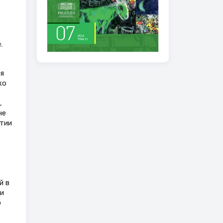
.
я
ко
,
не
тии
й в
и
о