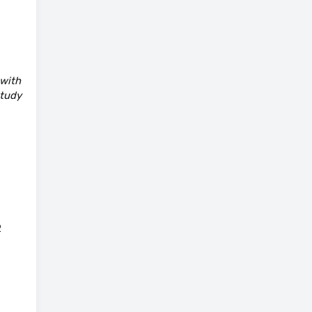
 with
study
2