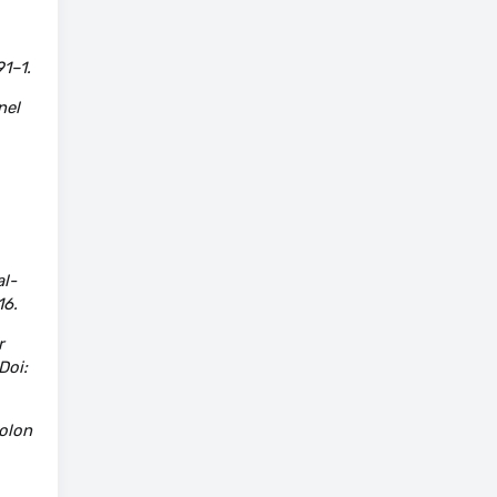
1–1.
nel
al-
16.
r
Doi:
colon