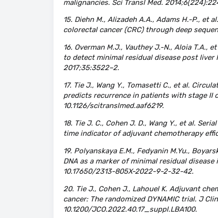
malignancies. Sci Transl Med. 2014;6(224):22
15. Diehn M., Alizadeh A.A., Adams H.-P., et al.
colorectal cancer (CRC) through deep sequenc
16. Overman M.J., Vauthey J.-N., Aloia T.A., et
to detect minimal residual disease post liver
2017;35:3522–2.
17. Tie J., Wang Y., Tomasetti C., et al. Circ
predicts recurrence in patients with stage II 
10.1126/scitranslmed.aaf6219.
18. Tie J. C., Cohen J. D., Wang Y., et al. Ser
time indicator of adjuvant chemotherapy effica
19. Polyanskaya E.M., Fedyanin M.Yu., Boyarsk
DNA as a marker of minimal residual disease i
10.17650/2313-805X-2022-9-2-32-42.
20. Tie J., Cohen J., Lahouel K. Adjuvant che
cancer: The randomized DYNAMIC trial. J Clin
10.1200/JCO.2022.40.17_suppl.LBA100.