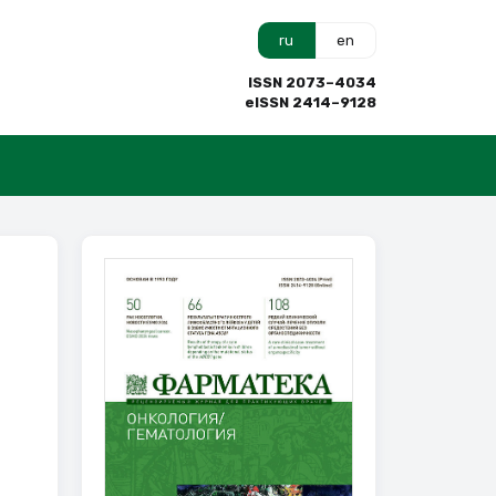
ru
en
ISSN 2073–4034
eISSN 2414–9128