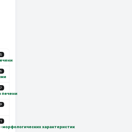
5
печени
6
ями
7
в печени
9
1
о-морфологических характеристик