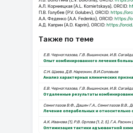
А.Л. Корниецкая (A.L. Kornietskaya), ORCID:
h
П.В. Голубев (P.V. Golubev), ORCID:
https://o
А.А. Феденко (A.A. Fedenko), ORCID:
https://
А.Д. Каприн (A.D. Kaprin), ORCID:
https://orc
Также по теме
Е.В. Черноглазова, Г.В. Вышинская, И.В. Сагайда
Опыт комбинированного лечения больны
С.Н. Щаева, Д.В. Нарезкин, В.И.Соловьев
Анализ характерных клинических призн
Е.В. Черноглазова, Г.В. Вышинская, И.В. Сагайда
Отдаленные результаты комбинированно
Семиглазов В.Ф., Дашян Г.А., Семиглазов В.В., Д
Лечение операбельных и относительно 
А.К. Иванова (1), Р.В. Орлова (1, 2, 5), Г.А. Раскин (
Оптимизация тактики адъювантной хими