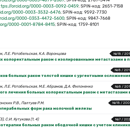
ttps://orcid.org/0000-0003-0092-0459
; SPIN-код: 2651-7158
rcid.org/0000-0003-3532-6476
; SPIN-код: 9592-7730
orcid.org/0000-0353-4472-5600
; SPIN-код: 9847-7668
id.org/0000-0001-8784-8415
; SPIN-код: 1759-8101
к, Л.Е. Ротобельская, К.А. Воронцова
№18 / 201
х колоректальным раком с изолированными метастазами в 
№8 / 201
аков больных раком толстой кишки с ургентными осложнени
к, Л.Е. Ротобельская, М.Е. Абрамов, Д.А. Филоненко
№8 / 201
го лечения больных колоректальным раком с метастазами 
онских Р.В., Палтуев Р.М.
№18 / 200
операбельных форм рака молочной железы
3), С.И. Кутукова (1, 4)
№7 / 202
отерапии больных раком ободочной кишки с учетом клиник