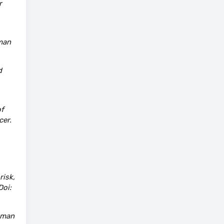
r
uman
d
of
cer.
risk,
Doi:
human