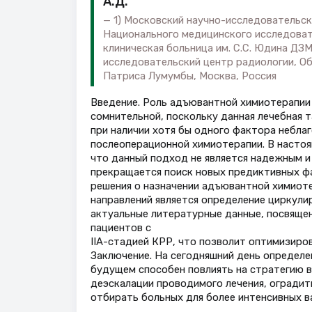
А.Д.
1) Московский научно-исследовательски
Национального медицинского исследовате
клиническая больница им. С.С. Юдина ДЗМ
исследовательский центр радиологии, Об
Патриса Лумумбы, Москва, Россия
Введение. Роль адъювантной химиотерапии 
сомнительной, поскольку данная лечебная 
при наличии хотя бы одного фактора небла
послеоперационной химиотерапии. В насто
что данный подход не является надежным и
прекращается поиск новых предиктивных ф
решения о назначении адъювантной химиоте
направлений является определение циркул
актуальные литературные данные, посвяще
пациентов с
IIА-стадией КРР, что позволит оптимизиро
Заключение. На сегодняшний день определ
будущем способен повлиять на стратегию ве
деэскалации проводимого лечения, оградить
отбирать больных для более интенсивных в