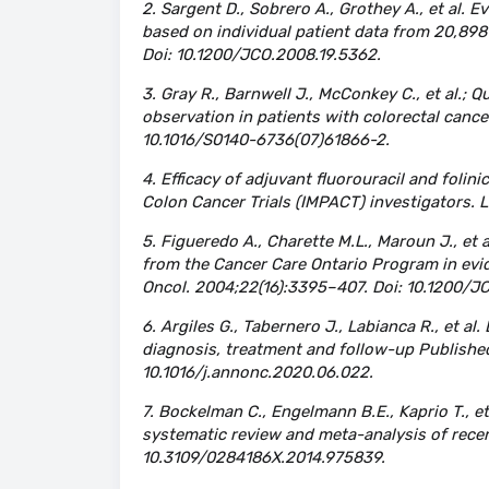
2. Sargent D., Sobrero A., Grothey A., et al. 
based on individual patient data from 20,898 
Doi: 10.1200/JCO.2008.19.5362.
3. Gray R., Barnwell J., McConkey C., et al.;
observation in patients with colorectal canc
10.1016/S0140-6736(07)61866-2.
4. Efficacy of adjuvant fluorouracil and folini
Colon Cancer Trials (IMPACT) investigators.
5. Figueredo A., Charette M.L., Maroun J., et 
from the Cancer Care Ontario Program in evid
Oncol. 2004;22(16):3395–407. Doi: 10.1200/J
6. Argiles G., Tabernero J., Labianca R., et al
diagnosis, treatment and follow-up Published
10.1016/j.annonc.2020.06.022.
7. Bockelman C., Engelmann B.E., Kaprio T., et 
systematic review and meta-analysis of recent 
10.3109/0284186X.2014.975839.