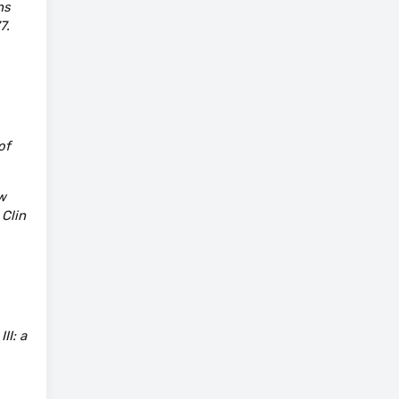
ns
7.
of
w
 Clin
II: a