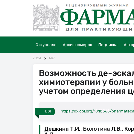
О журнале
Архив номеров
Подписка
Авто
2024
№7
Возможность де-эска
химиотерапии у больн
учетом определения 
https://dx.doi.org/10.18565/pharmatec
DOI
Дешкина Т.И., Болотина Л.В., Кор