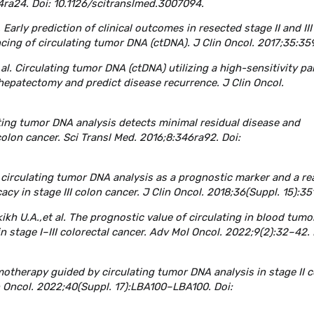
4ra24. Doi: 10.1126/scitranslmed.3007094.
 Early prediction of clinical outcomes in resected stage II and III
ing of circulating tumor DNA (ctDNA). J Clin Oncol. 2017;35:359
 al. Circulating tumor DNA (ctDNA) utilizing a high-sensitivity pa
 hepatectomy and predict disease recurrence. J Clin Oncol.
ulating tumor DNA analysis detects minimal residual disease and
colon cancer. Sci Transl Med. 2016;8:346ra92. Doi:
ial circulating tumor DNA analysis as a prognostic marker and a re
cy in stage III colon cancer. J Clin Oncol. 2018;36(Suppl. 15):35
ikh U.A.,et al. The prognostic value of circulating in blood tumo
n stage I–III colorectal cancer. Adv Mol Oncol. 2022;9(2):32–42. 
motherapy guided by circulating tumor DNA analysis in stage II 
 Oncol. 2022;40(Suppl. 17):LBA100–LBA100. Doi: