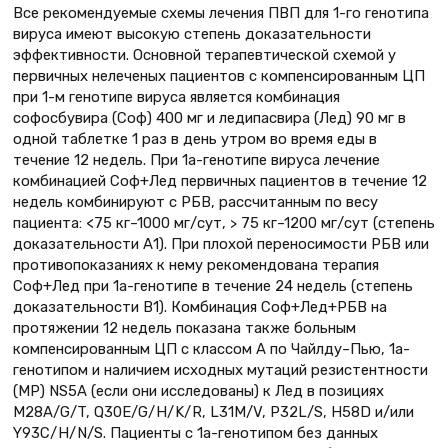
Все рекомендуемые схемы лечения ПВП для 1-го генотипа
вируса имеют высокую степень доказательности
эффективности. Основной терапевтической схемой у
первичных нелеченых пациентов с компенсированным ЦП
при 1-м генотипе вируса является комбинация
софосбувира (Соф) 400 мг и ледипасвира (Лед) 90 мг в
одной таблетке 1 раз в день утром во время еды в
течение 12 недель. При 1а-генотипе вируса лечение
комбинацией Соф+Лед первичных пациентов в течение 12
недель комбинируют с РБВ, рассчитанным по весу
пациента: <75 кг–1000 мг/сут, > 75 кг–1200 мг/сут (степень
доказательности А1). При плохой переносимости РБВ или
противопоказаниях к нему рекомендована терапия
Соф+Лед при 1а-генотипе в течение 24 недель (степень
доказательности В1). Комбинация Соф+Лед+РБВ на
протяжении 12 недель показана также больным
компенсированным ЦП с классом А по Чайлду–Пью, 1а-
генотипом и наличием исходных мутаций резистентности
(МР) NS5A (если они исследованы) к Лед в позициях
M28A/G/T, Q30E/G/H/K/R, L31M/V, P32L/S, H58D и/или
Y93C/H/N/S. Пациенты с 1а-генотипом без данных