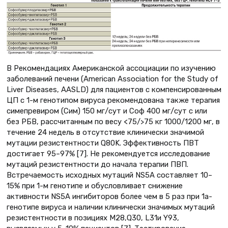
В Рекомендациях Американской ассоциации по изучению
заболеваний печени (American Association for the Study of
Liver Diseases, AASLD) для пациентов с компенсированным
ЦП с 1-м генотипом вируса рекомендована также терапия
симепревиром (Сим) 150 мг/сут и Соф 400 мг/сут с или
без РБВ, рассчитанным по весу <75/>75 кг 1000/1200 мг, в
течение 24 недель в отсутствие клинически значимой
мутации резистентности Q80K. Эффективность ПВТ
достигает 95–97% [7]. Не рекомендуется исследование
мутаций резистентности до начала терапии ПВП.
Встречаемость исходных мутаций NS5A составляет 10–
15% при 1-м генотипе и обусловливает снижение
активности NS5A ингибиторов более чем в 5 раз при 1а-
генотипе вируса и наличии клинически значимых мутаций
резистентности в позициях М28,Q30, L31и Y93,