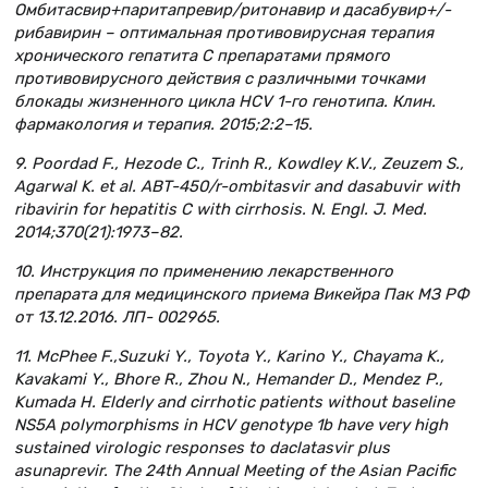
Омбитасвир+паритапревир/ритонавир и дасабувир+/-
рибавирин – оптимальная противовирусная терапия
хронического гепатита С препаратами прямого
противовирусного действия с различными точками
блокады жизненного цикла HCV 1-го генотипа. Клин.
фармакология и терапия. 2015;2:2–15.
9. Poordad F., Hezode C., Trinh R., Kowdley K.V., Zeuzem S.,
Agarwal K. et al. ABT-450/r-ombitasvir and dasabuvir with
ribavirin for hepatitis C with cirrhosis. N. Engl. J. Med.
2014;370(21):1973–82.
10. Инструкция по применению лекарственного
препарата для медицинского приема Викейра Пак МЗ РФ
от 13.12.2016. ЛП- 002965.
11. McPhee F.,Suzuki Y., Toyota Y., Karino Y., Chayama K.,
Kavakami Y., Bhore R., Zhou N., Hemander D., Mendez P.,
Kumada H. Elderly and cirrhotic patients without baseline
NS5A polymorphisms in HCV genotype 1b have very high
sustained virologic responses to daclatasvir plus
asunaprevir. The 24th Annual Meeting of the Asian Pacific