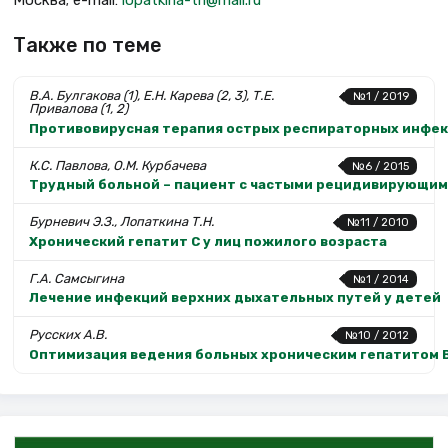
Москва; e-mail:
lopatkina-tn@mail.ru
Также по теме
В.А. Булгакова (1), Е.Н. Карева (2, 3), Т.Е.
№1 / 2019
Привалова (1, 2)
Противовирусная терапия острых респираторных инфекц
К.С. Павлова, О.М. Курбачева
№6 / 2015
Трудный больной – пациент с частыми рецидивирующим
Бурневич Э.З., Лопаткина Т.Н.
№11 / 2010
Хронический гепатит С у лиц пожилого возраста
Г.А. Самсыгина
№1 / 2014
Лечение инфекций верхних дыхательных путей у детей
Русских А.В.
№10 / 2012
Оптимизация ведения больных хроническим гепатитом В