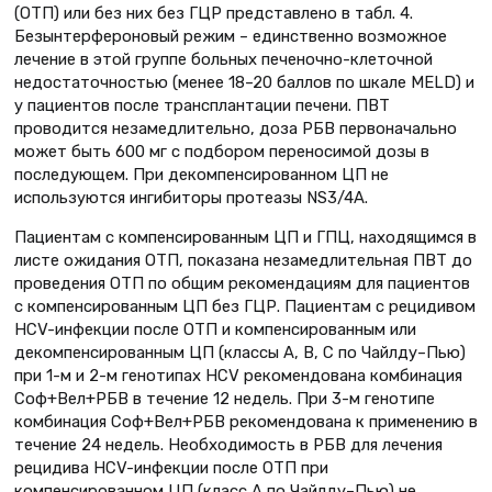
(ОТП) или без них без ГЦР представлено в табл. 4.
Безынтерфероновый режим – единственно возможное
лечение в этой группе больных печеночно-клеточной
недостаточностью (менее 18–20 баллов по шкале MELD) и
у пациентов после трансплантации печени. ПВТ
проводится незамедлительно, доза РБВ первоначально
может быть 600 мг с подбором переносимой дозы в
последующем. При декомпенсированном ЦП не
используются ингибиторы протеазы NS3/4A.
Пациентам с компенсированным ЦП и ГПЦ, находящимся в
листе ожидания ОТП, показана незамедлительная ПВТ до
проведения ОТП по общим рекомендациям для пациентов
с компенсированным ЦП без ГЦР. Пациентам с рецидивом
HCV-инфекции после ОТП и компенсированным или
декомпенсированным ЦП (классы А, В, С по Чайлду–Пью)
при 1-м и 2-м генотипах HCV рекомендована комбинация
Соф+Вел+РБВ в течение 12 недель. При 3-м генотипе
комбинация Соф+Вел+РБВ рекомендована к применению в
течение 24 недель. Необходимость в РБВ для лечения
рецидива HCV-инфекции после ОТП при
компенсированном ЦП (класс А по Чайлду–Пью) не