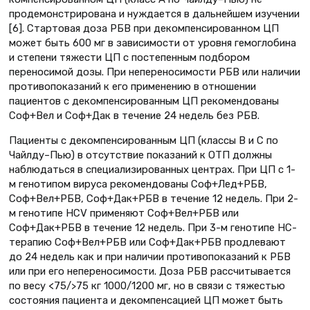
продемонстрирована и нуждается в дальнейшем изучении
[6]. Стартовая доза РБВ при декомпенсированном ЦП
может быть 600 мг в зависимости от уровня гемоглобина
и степени тяжести ЦП с постепенным подбором
переносимой дозы. При непереносимости РБВ или наличии
противопоказаний к его применению в отношении
пациентов с декомпенсированным ЦП рекомендованы
Соф+Вел и Соф+Дак в течение 24 недель без РБВ.
Пациенты с декомпенсированным ЦП (классы В и С по
Чайлду–Пью) в отсутствие показаний к ОТП должны
наблюдаться в специализированных центрах. При ЦП с 1-
м генотипом вируса рекомендованы Соф+Лед+РБВ,
Соф+Вел+РБВ, Соф+Дак+РБВ в течение 12 недель. При 2-
м генотипе HCV применяют Соф+Вел+РБВ или
Соф+Дак+РБВ в течение 12 недель. При 3-м генотипе HC-
терапию Соф+Вел+РБВ или Соф+Дак+РБВ продлевают
до 24 недель как и при наличии противопоказаний к РБВ
или при его непереносимости. Доза РБВ рассчитывается
по весу <75/>75 кг 1000/1200 мг, но в связи с тяжестью
состояния пациента и декомпенсацией ЦП может быть