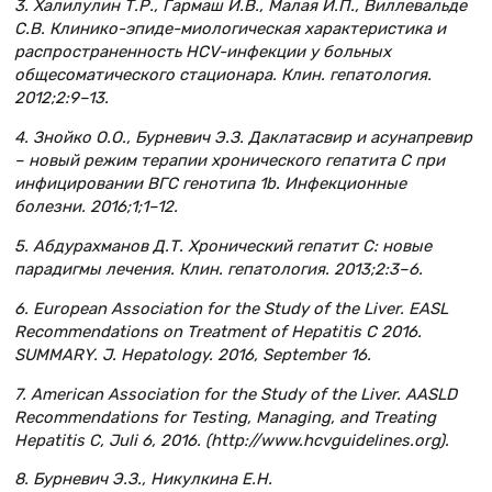
3. Халилулин Т.Р., Гармаш И.В., Малая И.П., Виллевальде
С.В. Клинико-эпиде-миологическая характеристика и
распространенность HCV-инфекции у больных
общесоматического стационара. Клин. гепатология.
2012;2:9–13.
4. Знойко О.О., Бурневич Э.З. Даклатасвир и асунапревир
– новый режим терапии хронического гепатита С при
инфицировании ВГС генотипа 1b. Инфекционные
болезни. 2016;1;1–12.
5. Абдурахманов Д.Т. Хронический гепатит С: новые
парадигмы лечения. Клин. гепатология. 2013;2:3–6.
6. European Association for the Study of the Liver. EASL
Recommendations on Treatment of Hepatitis C 2016.
SUMMARY. J. Hepatology. 2016, September 16.
7. American Association for the Study of the Liver. AASLD
Recommendations for Testing, Managing, and Treating
Hepatitis C, Juli 6, 2016. (http://www.hcvguidelines.org).
8. Бурневич Э.З., Никулкина Е.Н.