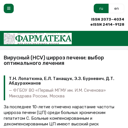
ru
en
ISSN 2073–4034
eISSN 2414–9128
Вирусный (HCV) цирроз печени: выбор
оптимального лечения
Т.Н. Лопаткина, Е.Л. Танащук, Э.З. Бурневич, Д.Т.
Абдурахманов
ФГБОУ ВО «Первый МГМУ им. И.М. Сеченова»
Минздрава России, Москва
За последнее 10-летие отмечено нарастание частоты
цирроза печени (ЦП) среди больных хроническим
гепатитом С. Больные компенсированным и
декомпенсированным ЦП имеют высокий риск