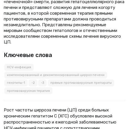
«печеночной» смерти, развития гепатоцеллюлярного рака
печени и представляют сложную для лечения когорту
пациентов, в которой современная терапия прямыми
противовирусными препаратами должна проводиться
незамедлительно. Представлены рекомендуемые
мировым сообществом гепатологов и отечественными
исследователями современные схемы лечения вирусного
ЦП.
Ключевые слова
HCV-инфекция
компенсированный и декомпенсированный цирроз печени
генотипы-1
-2
-3
прямые противовирусные препараты
противовирусная терапия
Рост частоты цирроза печени (ЦП) среди больных
хроническим гепатитом С (ХГС) обусловлен высокой
распространенностью и ежегодной заболеваемостью
HCV-инфекцией пациентов с сопутствующими