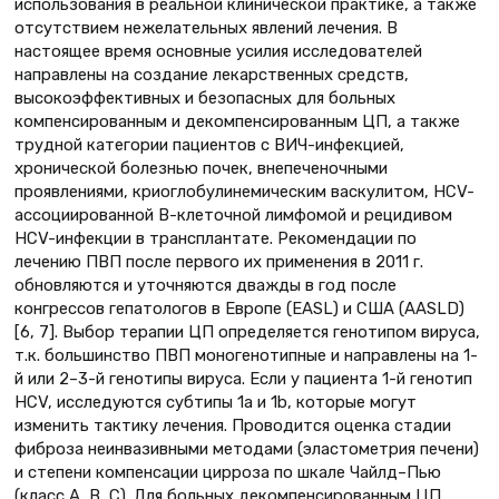
использования в реальной клинической практике, а также
отсутствием нежелательных явлений лечения. В
настоящее время основные усилия исследователей
направлены на создание лекарственных средств,
высокоэффективных и безопасных для больных
компенсированным и декомпенсированным ЦП, а также
трудной категории пациентов с ВИЧ-инфекцией,
хронической болезнью почек, внепеченочными
проявлениями, криоглобулинемическим васкулитом, HCV-
ассоциированной В-клеточной лимфомой и рецидивом
HCV-инфекции в трансплантате. Рекомендации по
лечению ПВП после первого их применения в 2011 г.
обновляются и уточняются дважды в год после
конгрессов гепатологов в Европе (EASL) и США (AASLD)
[6, 7]. Выбор терапии ЦП определяется генотипом вируса,
т.к. большинство ПВП моногенотипные и направлены на 1-
й или 2–3-й генотипы вируса. Если у пациента 1-й генотип
HCV, исследуются субтипы 1а и 1b, которые могут
изменить тактику лечения. Проводится оценка стадии
фиброза неинвазивными методами (эластометрия печени)
и степени компенсации цирроза по шкале Чайлд–Пью
(класс А, В, С). Для больных декомпенсированным ЦП