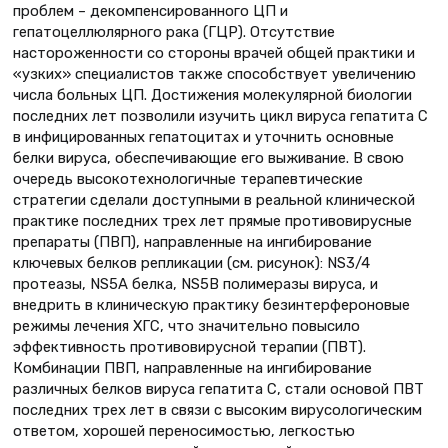
проблем – декомпенсированного ЦП и
гепатоцеллюлярного рака (ГЦР). Отсутствие
настороженности со стороны врачей общей практики и
«узких» специалистов также способствует увеличению
числа больных ЦП. Достижения молекулярной биологии
последних лет позволили изучить цикл вируса гепатита С
в инфицированных гепатоцитах и уточнить основные
белки вируса, обеспечивающие его выживание. В свою
очередь высокотехнологичные терапевтические
стратегии сделали доступными в реальной клинической
практике последних трех лет прямые противовирусные
препараты (ПВП), направленные на ингибирование
ключевых белков репликации (см. рисунок): NS3/4
протеазы, NS5A белка, NS5B полимеразы вируса, и
внедрить в клиническую практику безинтерфероновые
режимы лечения ХГС, что значительно повысило
эффективность противовирусной терапии (ПВТ).
Комбинации ПВП, направленные на ингибирование
различных белков вируса гепатита С, стали основой ПВТ
последних трех лет в связи с высоким вирусологическим
ответом, хорошей переносимостью, легкостью