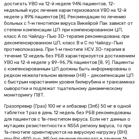
достигать УВО на 12-й неделе 94% пациентов, 12-
недельный курс лечения характеризовался УВО на 12-й
неделе у 89% пациентов [8]. Рекомендации по лечению
больных с 1-м генотипом вируса Викейрой Пак зависят от
степени компенсации ЦП: при компенсированном ЦП,
класс A по Чайлду–Пью 3D-терапия рекомендована; при
декомпенсированном ЦП, класс В и С по Чайлду–Пью
противопоказана. При 1-м генотипе HCV 3D-терапия в
течение 12 недель без РБВ характеризуется достижением
УВО на 12-й неделе у 89–96,7% пациентов [8, 9]. Пациенты
с компенсированным ЦП должны быть информированы о
редком нежелательном явлении (НЯ) – декомпенсации ЦП
с быстрым нарастанием уровня билирубина и трансаминаз
сыворотки и подлежат тщательному динамическому
мониторингу ПВТ.
Гразопревир (Граз) 100 мг и элбасвир (Элб) 50 мг в одной
таблетке 1 раз в день 12 недель без РБВ рекомендованы
для пациентов с 1в-генотипом вируса. Если нет данных о
мутациях резистентности к NS5A региону вируса, то при
1а-генотипе ориентируются на вирусную нагрузку (ВН):
при ВН >800 тыс. МЕ/мл лечение проводят в течение 16