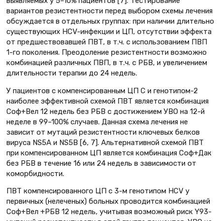
выявляемых у 5–10% пациентов [7]. Тестирование
вариантов резистентности перед выбором схемы лечения
обсуждается в отдельных группах: при наличии длительно
существующих HCV-инфекции и ЦП, отсутствии эффекта
от предшествовавшей ПВТ, в т.ч. с использованием ПВП
1-го поколения. Преодоление резистентности возможно
комбинацией различных ПВП, в т.ч. с РБВ, и увеличением
длительности терапии до 24 недель.
У пациентов с компенсированным ЦП С и генотипом-2
наиболее эффективной схемой ПВТ является комбинация
Соф+Вел 12 недель без РБВ с достижением УВО на 12-й
неделе в 99–100% случаев. Данная схема лечения не
зависит от мутаций резистентности ключевых белков
вируса NS5A и NS5B [6, 7]. Альтернативной схемой ПВТ
при компенсированном ЦП является комбинация Соф+Дак
без РБВ в течение 16 или 24 недель в зависимости от
коморбидности.
ПВТ компенсированного ЦП с 3-м генотипом HCV у
первичных (нелеченых) больных проводится комбинацией
Соф+Вел +PБВ 12 недель, учитывая возможный риск Y93-