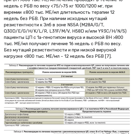
недель с РБВ по весу <75/>75 кг 1000/1200 мг, при
виремии ≤800 тыс. МЕ/мл длительность терапии 12
недель без РБВ. При наличии исходных мутаций
резистентности к Элб в зоне NS5A (М28А/G/T,
Q30D/E/G/H/K/L/R, L31F/M/V, H58D и/или Y93C/H/N/S)
пациенты ЦП с 1а-генотипом вируса и высокой ВН >800
тыс. МЕ/мл получают лечение 16 недель с РБВ по весу.
Без мутаций резистентности и при низкой вирусной
нагрузке <800 тыс. МЕ/мл – 12 недель без РБВ [7].