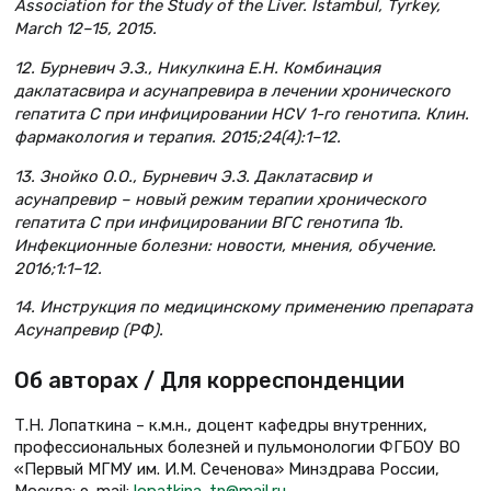
Association for the Study of the Liver. Istambul, Tyrkey,
March 12–15, 2015.
12. Бурневич Э.З., Никулкина Е.Н. Комбинация
даклатасвира и асунапревира в лечении хронического
гепатита С при инфицировании HCV 1-го генотипа. Клин.
фармакология и терапия. 2015;24(4):1–12.
13. Знойко О.О., Бурневич Э.З. Даклатасвир и
асунапревир – новый режим терапии хронического
гепатита С при инфицировании ВГС генотипа 1b.
Инфекционные болезни: новости, мнения, обучение.
2016;1:1–12.
14. Инструкция по медицинскому применению препарата
Асунапревир (РФ).
Об авторах / Для корреспонденции
Т.Н. Лопаткина – к.м.н., доцент кафедры внутренних,
профессиональных болезней и пульмонологии ФГБОУ ВО
«Первый МГМУ им. И.М. Сеченова» Минздрава России,