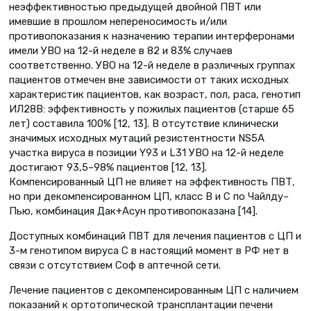
неэффективностью предыдущей двойной ПВТ или
имевшие в прошлом непереносимость и/или
противопоказания к назначению терапии интерферонами
имели УВО на 12-й неделе в 82 и 83% случаев
соответственно. УВО на 12-й неделе в различных группах
пациентов отмечен вне зависимости от таких исходных
характеристик пациентов, как возраст, пол, раса, генотип
ИЛ28В: эффективность у пожилых пациентов (старше 65
лет) составила 100% [12, 13]. В отсутствие клинически
значимых исходных мутаций резистентности NS5A
участка вируса в позиции Y93 и L31 УВО на 12-й неделе
достигают 93,5–98% пациентов [12, 13].
Компенсированный ЦП не влияет на эффективность ПВТ,
но при декомпенсированном ЦП, класс В и С по Чайлду–
Пью, комбинация Дак+Асун противопоказана [14].
Доступных комбинаций ПВТ для лечения пациентов с ЦП и
3-м генотипом вируса С в настоящий момент в РФ нет в
связи с отсутствием Соф в аптечной сети.
Лечение пациентов с декомпенсированным ЦП с наличием
показаний к ортотопической трансплантации печени