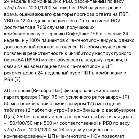
24 недель в комбинации с РБВ, рассчитанным по весу
<75/>75 кг 1000/1200 мг, или без РБВ на усмотрение
врача, оценивающего факторы прогноза ответа на ПВТ.
УВО на 12-й неделе у пациентов с 1а-генотипом HCV
достигается в 76% случаев, получающих
комбинированную терапию Соф+Дак+РБВ в течение 24
недель, и у 100% пациентов с 1в-генотипом вируса, однако
долгосрочный прогноз не оценен. В любом случае риск
появления резистентности к ингибитору неструктурного
белка 5А (NS5A) может обусловить неудачу терапии, в
связи с чем всем пациентам с 1а-генотипом и ЦП
рекомендован 24-недельный курс ПВТ в комбинации с
РБВ [7].
3D-терапия (Викейра Пак) фиксированными дозами
паритапревира (Пар) 75 мг, усиленного ритонавиром (Р)
50 мг, в комбинации с омбитасвиром 12,5 мг в одной
таблетке (2 таблетки утром) в комбинации с дасабувиром
(Дас) 250 мг дважды в день во время еды (суточная доза
– 150/100/50 мг и 500 мг соответственно) и РБВ по весу
<75/>75 кг 1000/1200 мг 24 недели у пациентов с
компенсированным ЦП и 1а-генотипом HCV позволяет