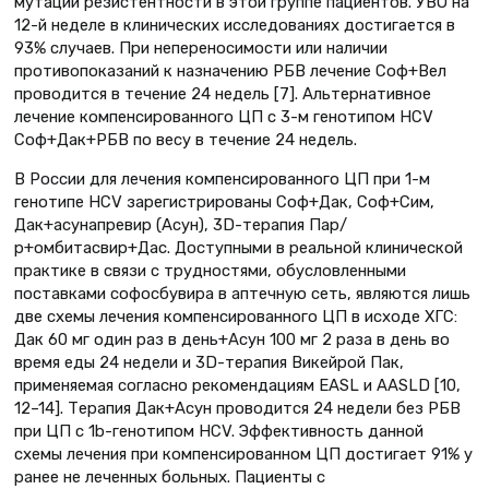
мутаций резистентности в этой группе пациентов. УВО на
12-й неделе в клинических исследованиях достигается в
93% случаев. При непереносимости или наличии
противопоказаний к назначению РБВ лечение Соф+Вел
проводится в течение 24 недель [7]. Альтернативное
лечение компенсированного ЦП с 3-м генотипом HCV
Соф+Дак+РБВ по весу в течение 24 недель.
В России для лечения компенсированного ЦП при 1-м
генотипе HCV зарегистрированы Соф+Дак, Соф+Сим,
Дак+асунапревир (Асун), 3D-терапия Пар/
р+омбитасвир+Дас. Доступными в реальной клинической
практике в связи с трудностями, обусловленными
поставками софосбувира в аптечную сеть, являются лишь
две схемы лечения компенсированного ЦП в исходе ХГС:
Дак 60 мг один раз в день+Асун 100 мг 2 раза в день во
время еды 24 недели и 3D-терапия Викейрой Пак,
применяемая согласно рекомендациям EASL и AASLD [10,
12–14]. Терапия Дак+Асун проводится 24 недели без РБВ
при ЦП с 1b-генотипом HCV. Эффективность данной
схемы лечения при компенсированном ЦП достигает 91% у
ранее не леченных больных. Пациенты с