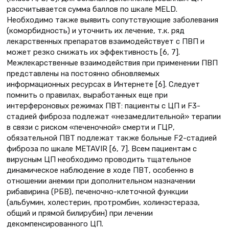
рассчитывается сумма баллов по шкале MELD.
Необходимо также выявить сопутствующие заболевания
(коморбидность) и уточнить их лечение, т.к. ряд
лекарственных препаратов взаимодействует с ПВП и
может резко снижать их эффективность [6, 7].
Межлекарственные взаимодействия при применении ПВП
представлены на постоянно обновляемых
информационных ресурсах в Интернете [6]. Следует
помнить о правилах, выработанных еще при
интерфероновых режимах ПВТ: пациенты с ЦП и F3-
стадией фиброза подлежат «незамедлительной» терапии
в связи с риском «печеночной» смерти и ГЦР,
обязательной ПВТ подлежат также больные F2-стадией
фиброза по шкале METAVIR [6, 7]. Всем пациентам c
вирусным ЦП необходимо проводить тщательное
динамическое наблюдение в ходе ПВТ, особенно в
отношении анемии при дополнительном назначении
рибавирина (РБВ), печеночно-клеточной функции
(альбумин, холестерин, протромбин, холинэстераза,
общий и прямой билирубин) при лечении
декомпенсированного ЦП.