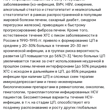
заболеваниями (ко-инфекция, ВИЧ, HBV, ожирение,
алкогольный стеатоз и стеатогепатит и неалкогольный
стеатогепатит в рамках распространенной в популяции
жировой болезни печени, сахарный диабет, синдром
перегрузки железом), приводящих к быстрому
прогрессированию фиброза печени. Кроме того,
естественное течение ХГС с пиком заболеваемости в
России в 1990–1995 гг. привело к формированию ЦП в
среднем у 20–30% больных в течение 20–30 лет
хронической инфекции, а в группах риска вероятность
развития ЦП повышается до 56% [1–3]. Число больных ЦП
увеличивается также за счет использования неудачной в
прошлом схемы лечения интерферонами (до 50% рецидива
ХГС с исходом в дальнейшем в ЦП, до 85% рецидива
инфекции при наличии ЦП) и сложных схем терапии
иммунодепрессантами и генно-инженерными
биологическими препаратами в ревматологии, онкологии,
гематологии, трансплантологии инфицированных HCV
пациентов. Бессимптомные варианты течения HCV-
инфекции, в т.ч. на стадии ЦП, способствуют его
позднему распознаванию и росту других глобальных