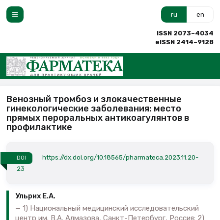
ru
en
ISSN 2073–4034
eISSN 2414–9128
Венозный тромбоз и злокачественные
гинекологические заболевания: место
прямых пероральных антикоагулянтов в
профилактике
https://dx.doi.org/10.18565/pharmateca.2023.11.20-
DOI
23
Ульрих Е.А.
1) Национальный медицинский исследовательский
центр им. В.А. Алмазова, Санкт-Петербург, Россия; 2)