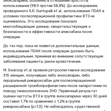
эноксапарина, особенно в отношении простоты
использования (98,9 против 58,8%). До исследования,
проведенного S.R. Guntupalli et al., использование ПОАК в
условиях послеоперационной профилактики ВТЭ не
оценивалось. Это исследование показало
многообещающие данные, свидетельствующие о
безопасности и эффективности апиксабана после
операции.
До тех пор, пока не появятся дополнительные данные,
использование ПОАК после операции должно быть
индивидуальным, принимая во внимание сопутствующие
заболевания пациента, риски кровотечения.
M. Swaroop et al. провели ретроспективное исследование
315 женщин, получавших либо эноксапарин, либо
пероральный ривароксабан для послеоперационной
расширенной тромбопрофилактики после лапаротомии по
поводу гинекологических ЗНО. Первичный результат
оценки частоты ВТЭ в группе эноксапарина через 30 дней
составил 1,7% по сравнению с 1,2% в группе
ривароксабана (р=1,0). Не наблюдалось существенной