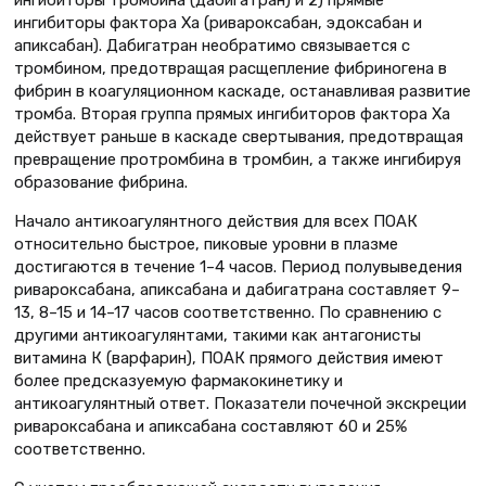
ингибиторы тромбина (дабигатран) и 2) прямые
ингибиторы фактора Ха (ривароксабан, эдоксабан и
апиксабан). Дабигатран необратимо связывается с
тромбином, предотвращая расщепление фибриногена в
фибрин в коагуляционном каскаде, останавливая развитие
тромба. Вторая группа прямых ингибиторов фактора Ха
действует раньше в каскаде свертывания, предотвращая
превращение протромбина в тромбин, а также ингибируя
образование фибрина.
Начало антикоагулянтного действия для всех ПОАК
относительно быстрое, пиковые уровни в плазме
достигаются в течение 1–4 часов. Период полувыведения
ривароксабана, апиксабана и дабигатрана составляет 9–
13, 8–15 и 14–17 часов соответственно. По сравнению с
другими антикоагулянтами, такими как антагонисты
витамина К (варфарин), ПОАК прямого действия имеют
более предсказуемую фармакокинетику и
антикоагулянтный ответ. Показатели почечной экскреции
ривароксабана и апиксабана составляют 60 и 25%
соответственно.