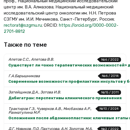
проф., Национальный медицинский исследовательский
центр им. В.А. Алмазова; Национальный медицинский
исследовательский центр онкологии им. Н.Н. Петрова
СЗГМУ им. И.И. Мечникова, Санкт-Петербург, Россия;
rectorat@szgmu.ru
; ORCID:
https://orcid.org/0000-0002-
2701-8812
Также по теме
Апетов С.С., Апетова В.В.
№6 / 2022
Существует ли «окно терапевтических возможностей» 
Г.А.Барышникова
№6 / 2014
Современные возможности профилактики инсультов у 
Затейщиков Д.А., Зотова И.В.
№15 / 2011
Дабигатран: перспективы клинического применения
Трактиров Г.Э., Чуверков А.В., Мисбахова А.Р.,
№10 / 2024
Рахматулина М.Р.
Осложнения после абдоминопластики: ключевые этапы 
Д.Г. Новиков, П.О. Пахтусова, А.Н. Золотов, М.А.
№2 / 2022