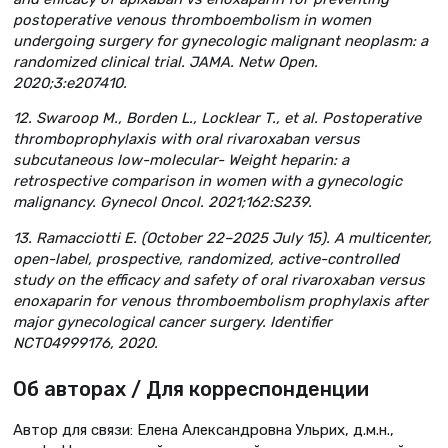
postoperative venous thromboembolism in women
undergoing surgery for gynecologic malignant neoplasm: a
randomized clinical trial. JAMA. Netw Open.
2020;3:e207410.
12. Swaroop M., Borden L., Locklear T., et al. Postoperative
thromboprophylaxis with oral rivaroxaban versus
subcutaneous low-molecular- Weight heparin: a
retrospective comparison in women with a gynecologic
malignancy. Gynecol Oncol. 2021;162:S239.
13. Ramacciotti E. (October 22–2025 July 15). A multicenter,
open-label, prospective, randomized, active-controlled
study on the efficacy and safety of oral rivaroxaban versus
enoxaparin for venous thromboembolism prophylaxis after
major gynecological cancer surgery. Identifier
NCT04999176, 2020.
Об авторах / Для корреспонденции
Автор для связи: Елена Александровна Ульрих, д.м.н.,