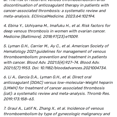
discontinuation of anticoagulant therapy in patients with
cancer-associated thrombosis: a systematic review and
meta-analysis. EClinicalMedicine. 2023;64:102194.
4. Ebina Y., Uchiyama M., Imafuku H., et al. Risk factors for
deep venous thrombosis in women with ovarian cancer.
Medicine (Baltimore). 2018;97(23):e11009.
5. Lyman G.H., Carrier M., Ay C., et al. American Society of
Hematology 2021 guidelines for management of venous
thromboembolism: prevention and treatment in patients
with cancer. Blood Adv. 2021;5(4):927–74. Blood Adv.
2021;5(7):1953. Doi: 10.1182/bloodadvances.2021004734.
6. Li A., Garcia D.A., Lyman G.H., et al. Direct oral
anticoagulant (DOAC) versus low-molecular-Weight heparin
(LMWH) for treatment of cancer associated thrombosis
(cat): a systematic review and meta-analysis. Thromb Res.
2019;173:158–63.
7. Graul A., Latif N., Zhang X., et al. Incidence of venous
thromboembolism by type of gynecologic malignancy and