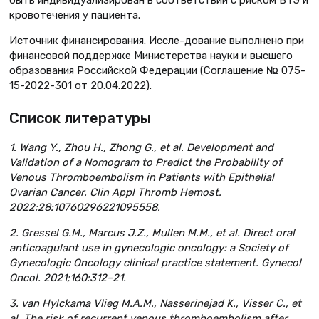
быть индивидуализирован в соответствии с риском ВТЭ и
кровотечения у пациента.
Источник финансирования. Иссле-дование выполнено при
финансовой поддержке Министерства науки и высшего
образования Российской Федерации (Соглашение № 075-
15-2022-301 от 20.04.2022).
Список литературы
1. Wang Y., Zhou H., Zhong G., et al. Development and
Validation of a Nomogram to Predict the Probability of
Venous Thromboembolism in Patients with Epithelial
Ovarian Cancer. Clin Appl Thromb Hemost.
2022;28:10760296221095558.
2. Gressel G.M., Marcus J.Z., Mullen M.M., et al. Direct oral
anticoagulant use in gynecologic oncology: a Society of
Gynecologic Oncology clinical practice statement. Gynecol
Oncol. 2021;160:312–21.
3. van Hylckama Vlieg M.A.M., Nasserinejad K., Visser C., et
al. The risk of recurrent venous thromboembolism after