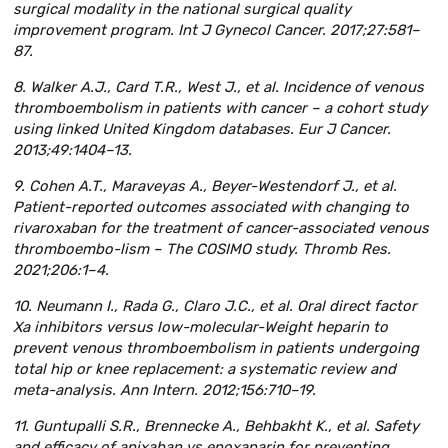
surgical modality in the national surgical quality
improvement program. Int J Gynecol Cancer. 2017;27:581–
87.
8. Walker A.J., Card T.R., West J., et al. Incidence of venous
thromboembolism in patients with cancer – a cohort study
using linked United Kingdom databases. Eur J Cancer.
2013;49:1404–13.
9. Cohen A.T., Maraveyas A., Beyer-Westendorf J., et al.
Patient-reported outcomes associated with changing to
rivaroxaban for the treatment of cancer-associated venous
thromboembo-lism – The COSIMO study. Thromb Res.
2021;206:1–4.
10. Neumann I., Rada G., Claro J.C., et al. Oral direct factor
Xa inhibitors versus low-molecular-Weight heparin to
prevent venous thromboembolism in patients undergoing
total hip or knee replacement: a systematic review and
meta-analysis. Ann Intern. 2012;156:710–19.
11. Guntupalli S.R., Brennecke A., Behbakht K., et al. Safety
and efficacy of apixaban vs enoxaparin for preventing