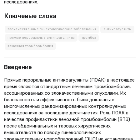
исследованиях.
Ключевые слова
злокачественные гинекологические заболевания
антикоагулянты
прямые пероральные антикоагулянты
тромбоз
венозная тромбоэмболия
Введение
Прямые пероральные антикоагулянты (ПОАК) в настоящее
время являются стандартным лечением тромбоэмболий,
ассоциированных со злокачественными опухолями. Их
безопасность и эффективность были доказаны в
многочисленных рандомизированных контролируемых
исследованиях за последние десятилетия. Роль ПОАК в
качестве профилактики венозной тромбоэмболии (ВТЭ)
после абдоминальных и тазовых хирургических
вмешательств по поводу гинекологических
злокачественных новообразований (ЗНО) не установлена.