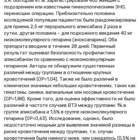
S.R. Guntupalli et al. зарегистрировали 400 женщин с
подозрением или известными гинекологическими ЗНО,
перенесших операцию. Приблизительно половина
исследуемой популяции пациенток были рандомизированы
для приема 2,5 мг перорального апиксабана 2 раза в
сутки, другая половина – для подкожного введения 40 мг
низкомолекулярного гепарина (эноксапарина). Оба
препарата вводили в течение 28 дней. Первичный
результат оценивал безопасность профилактики
апиксабаном по сравнению с низкомолекулярным
гепарином. Авторы не обнаружили существенных
различий между группами в отношении крупных
кровотечений (ОР=1,04). Также не было различий в
клинически значимых небольших кровотечениях, таких как
гематомы, синяки, вагинальные или носовые кровотечения
(ОР=1,88). Кроме того, для оценки эффективности не было
различий в частоте случаев ВТЭ между группами: 1% в
группе апиксабана и 1,5% в группе низкомолекулярного
гепарина (ОР=0,63). Исследование, однако, было
недостаточно мощным для выявления значимой разницы в
риске кровотечения между группами, т.к. случаи
кровотечения были намного ниже, чем ожидалось (0,5% на