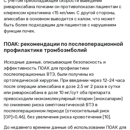
С учетом преобладающей скорости выведения
ривароксабана почками он противопоказан пациентам с
клиренсом креатинина <15 мл/мин. С другой стороны,
апиксабан в основном выводится с калом, что может
быть более подходящим для пациентов с нарушением
функции почек.
ПОАК: рекомендации по послеоперационной
профилактике тромбоэмболий
Исходные данные, описывающие безопасность и
эффективность ПОАК для профилактики
послеоперационных ВТЭ, были получены из
ортопедической хирургии. При введении через 12–24 часа
после операции апиксабана в дозе 2,5 мг 2 раза в сутки
или ривароксабана в дозе 10 мг/сут оба препарата
превосходили низкомолекулярный гепарин (эноксапарин)
по снижению риска симптоматической ВТЭ в
послеоперационном периоде (относительный риск
[ОР]=0,46), без увеличения риска кровотечения [10].
До недавнего времени данные об использовании ПОАК для