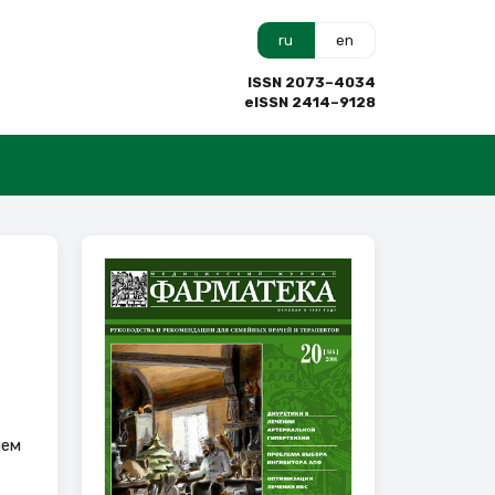
ru
en
ISSN 2073–4034
eISSN 2414–9128
чем