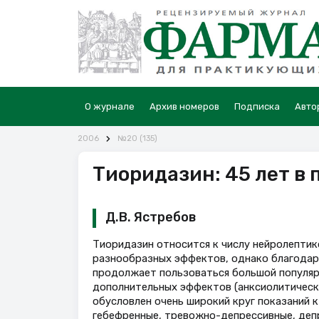
О журнале
Архив номеров
Подписка
Авто
2006
№20 (135)
Тиоридазин: 45 лет в
Д.В. Ястребов
Тиоридазин относится к числу нейролептик
разнообразных эффектов, однако благодаря
продолжает пользоваться большой популя
дополнительных эффектов (анксиолитическ
обусловлен очень широкий круг показаний 
гебефренные, тревожно-депрессивные, деп