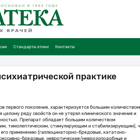
рам
Стандарты этики
Контакты
 психиатрической практике
ов первого поколения, характеризуется большим количеством
 целому ряду свойств он не утерял клинического значения и
рностью. Препарат обладает большим количеством
им, тимолептическим, стимулирующим и стабилизирующим), 
к его применению (галлюцинаторно-бредовые, кататоно-
рессивно-бредовые, невротические/неврозоподобные и