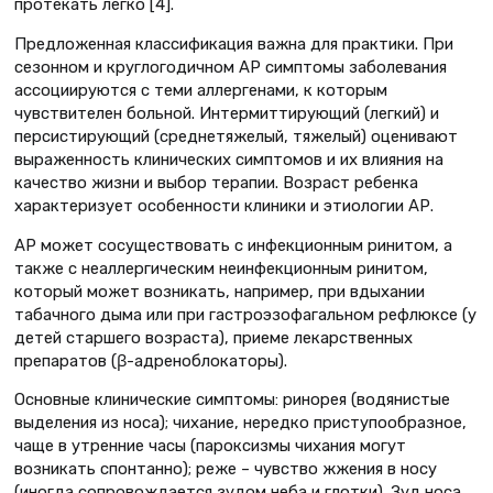
протекать легко [4].
Предложенная классификация важна для практики. При
сезонном и круглогодичном АР симптомы заболевания
ассоциируются с теми аллергенами, к которым
чувствителен больной. Интермиттирующий (легкий) и
персистирующий (среднетяжелый, тяжелый) оценивают
выраженность клинических симптомов и их влияния на
качество жизни и выбор терапии. Возраст ребенка
характеризует особенности клиники и этиологии АР.
АР может сосуществовать с инфекционным ринитом, а
также с неаллергическим неинфекционным ринитом,
который может возникать, например, при вдыхании
табачного дыма или при гастроэзофагальном рефлюксе (у
детей старшего возраста), приеме лекарственных
препаратов (β-адреноблокаторы).
Основные клинические симптомы: ринорея (водянистые
выделения из носа); чихание, нередко приступообразное,
чаще в утренние часы (пароксизмы чихания могут
возникать спонтанно); реже – чувство жжения в носу
(иногда сопровождается зудом неба и глотки). Зуд носа