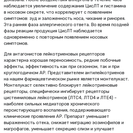
наблюдается увеличение содержания ЦисЛТ и гистамина
в носовом секрете, что коррелирует с появлением
симптомов: зуд и заложенность носа, чихание и ринорея.
Эта ранняя фаза аллергического ответа. Во время поздней
фазы реакции продукция ЦисЛТ наблюдается
одновременно с повторным появлением носовых
симптомов.
Для антагонистов лейкотриеновых рецепторов
характерна хорошая переносимость, редкие побочные
эффекты, эффективность как при сезонном, так и при
круглогодичном АР. Представителем антилейкотриенов
на нашем фармацевтическом рынке является монтелукаст.
Монтелукаст селективно блокирует лейкотриеновые
рецепторы, специфически ингибирует рецепторы
цистеиниловых лейкотриенов (ЛТС4, ЛТD4 и ЛТЕ4) –
наиболее сильных медиаторов хронического
персистирующего воспаления, поддерживающего
клинические проявления АР. Препарат уменьшает
выраженность отека, снижает миграцию эозинофилов и
магрофагов, уменьшает секрецию слизи и улучшает