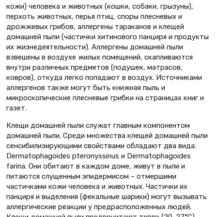
кожи) человека и животных (кошки, собаки, грызуны),
перхоть животных, перья птиц, споры плесневых и
дрожжевых грибов, аллергены тараканов и клещей
домашней пыли (частички хитинового панциря и продукты
их жизнедеятельности). Аллергены домашней пыли
взвешены в воздухе жилых помещений, скапливаются
внутри различных предметов (подушек, матрасов,
ковров), откуда легко попадают в воздух. Источниками
аллергенов также могут быть книжная пыль и
микроскопические плесневые грибки на страницах книг и
газет.
Клещи домашней пыли служат главным компонентом
домашней пыли. Среди множества клещей домашней пыли
сенсибилизирующими свойствами обладают два вида:
Dermatophagoides pteronyssinus и Dermatophagoides
farina. Они обитают в каждом доме, живут в пыли и
питаются слущенным эпидермисом – отмершими
частичками кожи человека и животных. Частички их
панциря и выделения (фекальные шарики) могут вызывать
аллергические реакции у предрасположенных людей.