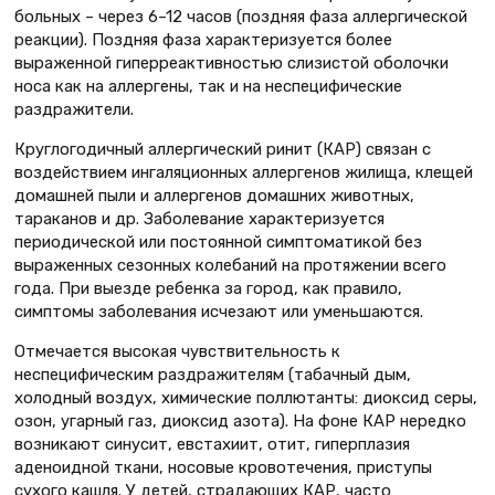
больных – через 6–12 часов (поздняя фаза аллергической
реакции). Поздняя фаза характеризуется более
выраженной гиперреактивностью слизистой оболочки
носа как на аллергены, так и на неспецифические
раздражители.
Круглогодичный аллергический ринит (КАР) связан с
воздействием ингаляционных аллергенов жилища, клещей
домашней пыли и аллергенов домашних животных,
тараканов и др. Заболевание характеризуется
периодической или постоянной симптоматикой без
выраженных сезонных колебаний на протяжении всего
года. При выезде ребенка за город, как правило,
симптомы заболевания исчезают или уменьшаются.
Отмечается высокая чувствительность к
неспецифическим раздражителям (табачный дым,
холодный воздух, химические поллютанты: диоксид серы,
озон, угарный газ, диоксид азота). На фоне КАР нередко
возникают синусит, евстахиит, отит, гиперплазия
аденоидной ткани, носовые кровотечения, приступы
сухого кашля. У детей, страдающих КАР, часто