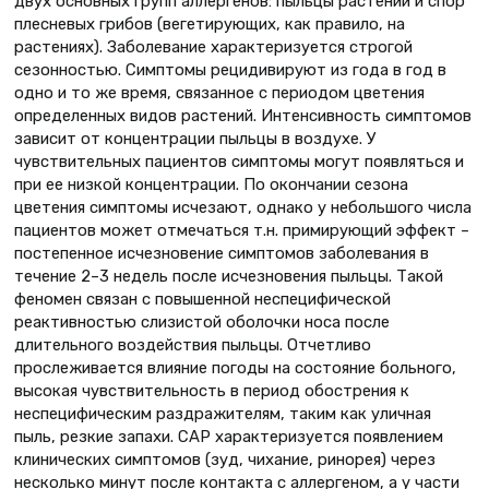
двух основных групп аллергенов: пыльцы растений и спор
плесневых грибов (вегетирующих, как правило, на
растениях). Заболевание характеризуется строгой
сезонностью. Симптомы рецидивируют из года в год в
одно и то же время, связанное с периодом цветения
определенных видов растений. Интенсивность симптомов
зависит от концентрации пыльцы в воздухе. У
чувствительных пациентов симптомы могут появляться и
при ее низкой концентрации. По окончании сезона
цветения симптомы исчезают, однако у небольшого числа
пациентов может отмечаться т.н. примирующий эффект –
постепенное исчезновение симптомов заболевания в
течение 2–3 недель после исчезновения пыльцы. Такой
феномен связан с повышенной неспецифической
реактивностью слизистой оболочки носа после
длительного воздействия пыльцы. Отчетливо
прослеживается влияние погоды на состояние больного,
высокая чувствительность в период обострения к
неспецифическим раздражителям, таким как уличная
пыль, резкие запахи. САР характеризуется появлением
клинических симптомов (зуд, чихание, ринорея) через
несколько минут после контакта с аллергеном, а у части