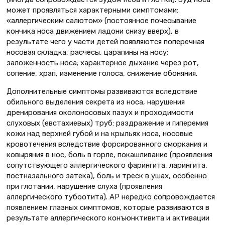
может проявляться характерными симптомами:
«аллергическим салютом» (постоянное почесывание
кончика носа движением ладони снизу вверх), в
результате чего у части детей появляются поперечная
носовая складка, расчесы, царапины на носу;
заложенность носа; характерное дыхание через рот,
сопение, храп, изменение голоса, снижение обоняния.
Дополнительные симптомы развиваются вследствие
обильного выделения секрета из носа, нарушения
дренирования околоносовых пазух и проходимости
слуховых (евстахиевых) труб: раздражение и гиперемия
кожи над верхней губой и на крыльях носа, носовые
кровотечения вследствие форсированного сморкания и
ковыряния в нос, боль в горле, покашливание (проявления
сопутствующего аллергического фарингита, ларингита,
постназального затека), боль и треск в ушах, особенно
при глотании, нарушение слуха (проявления
аллергического тубоотита). АР нередко сопровождается
появлением глазных симптомов, которые развиваются в
результате аллергического конъюнктивита и активации