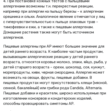
4. При постановке кожных тестов с пыльцевыми
аллергенами возможны т.н. перекрестные реакции,
например при аллергии на пыльцу березы – к аллергенам
орешника и ольхи. Аналогичное явление отмечается у лиц
с гиперчувствительностью к пыльце злаковых трав –
тимофеевки и ежи, а также к пищевым аллергенам.
Домашние растения также могут быть источником
аллергенов.
Пищевые аллергены при АР имеют большее значение для
детей раннего возраста. К наиболее частым продуктам,
вызывающим аллергические реакции у детей раннего
возраста, относятся коровье молоко, злаки, яйцо, рыба, у
детей старшего возраста – орехи, шоколад, соя, кунжут,
морепродукты, киви, черная смородина. Аллергия может
возникать на овощи, фрукты, пищевые добавки. В
пищевых продуктах могут присутствовать клещи (мясной,
сенной, бакалейный) или грибки рода Candida, Alternaria.
Пищевые добавки и красители, широко используемые при
изготовлении консервов и кондитерских изделий,
способны провоцировать симптомы АР.