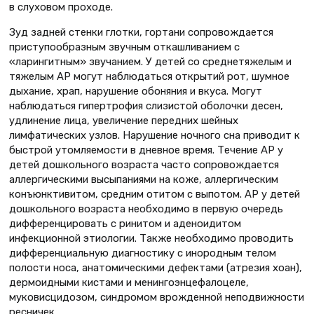
в слуховом проходе.
Зуд задней стенки глотки, гортани сопровождается
приступообразным звучным откашливанием с
«ларингитным» звучанием. У детей со среднетяжелым и
тяжелым АР могут наблюдаться открытий рот, шумное
дыхание, храп, нарушение обоняния и вкуса. Могут
наблюдаться гипертрофия слизистой оболочки десен,
удлинение лица, увеличение передних шейных
лимфатических узлов. Нарушение ночного сна приводит к
быстрой утомляемости в дневное время. Течение АР у
детей дошкольного возраста часто сопровождается
аллергическими высыпаниями на коже, аллергическим
конъюнктивитом, средним отитом с выпотом. АР у детей
дошкольного возраста необходимо в первую очередь
дифференцировать с ринитом и аденоидитом
инфекционной этиологии. Также необходимо проводить
дифференциальную диагностику с инородным телом
полости носа, анатомическими дефектами (атрезия хоан),
дермоидными кистами и менингоэнцефалоцеле,
муковисцидозом, синдромом врожденной неподвижности
ресничек.