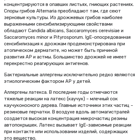
концентрируются в опавших листьях, гниющих растениях.
Споры грибов Alternaria преобладают там, где сеют
зерновые культуры. Из дрожжевых грибов наиболее
выраженными сенсибилизирующими свойствами
обладают Candida albicans, Saccaromyces cerevisiae и
Saccaromyces minor и Pityrosporum. IgE-опосредованная
сенсибилизация к дрожжам продемонстрирована при
атопическом дерматите, но может быть причиной
развития АР и астмы. Большинство дрожжей не имеет
перекрестно реагирующих антигенов.
Бактериальные аллергены исключительно редко являются
этиологическим фактором АР у детей.
Аллергены латекса. В последние годы отмечаются
тяжелые реакции на латекс (каучук) – млечный сок
каучуконосного дерева. Главные источники этих частиц –
резиновые перчатки. В воздухе вдоль автомагистралей
создается высокая концентрация микрочастиц резины
автопокрышек. Латекс вызывает IgE-зависимые реакции
при контакте или использовании изделий, содержащих
это вещество.