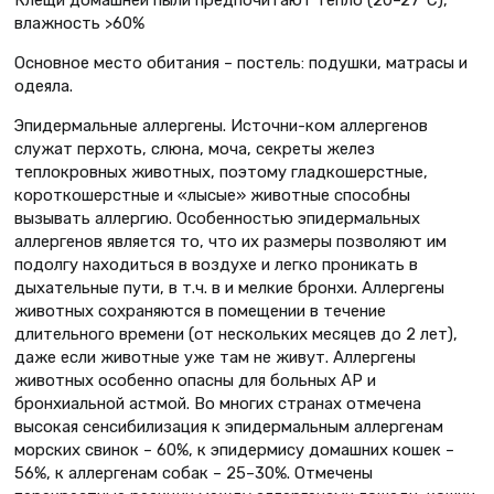
Клещи домашней пыли предпочитают тепло (20–27°С),
влажность >60%
Основное место обитания – постель: подушки, матрасы и
одеяла.
Эпидермальные аллергены. Источни-ком аллергенов
служат перхоть, слюна, моча, секреты желез
теплокровных животных, поэтому гладкошерстные,
короткошерстные и «лысые» животные способны
вызывать аллергию. Особенностью эпидермальных
аллергенов является то, что их размеры позволяют им
подолгу находиться в воздухе и легко проникать в
дыхательные пути, в т.ч. в и мелкие бронхи. Аллергены
животных сохраняются в помещении в течение
длительного времени (от нескольких месяцев до 2 лет),
даже если животные уже там не живут. Аллергены
животных особенно опасны для больных АР и
бронхиальной астмой. Во многих странах отмечена
высокая сенсибилизация к эпидермальным аллергенам
морских свинок – 60%, к эпидермису домашних кошек –
56%, к аллергенам собак – 25–30%. Отмечены