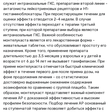
служат интраназальные ГКС, препаратами второй линии –
антагонисты лейкотриеновых рецепторов и Н1-
гистаминоблокаторы. При персистирующем течении для
оценки эффекта отводится 2–4 недели. В случае
отсутствия эффекта переходят к терапии третьей
ступени, при которой препаратами выбора являются
интраназальные ГКС. Важной особенностью
монтелукаста является его лекарственная форма –
жевательные таблетки, что обусловливает простоту его
назначения. Кроме того, применение препарата
длительностью до 3,5 месяцев у взрослых и у детей в
возрасте от 6 до 14 лет не вызывает тахифилаксии. При
приеме монтелукаста отмечается быстрый клинический
эффект в течение первого дня после приема дозы, на
фоне продолжения лечения – со статистически
достоверно выраженным снижением содержания
эозинофилов по сравнению с группой плацебо. Таким
образом, монтелукаст представляет важный компонент
лечения АР с доказанной эффективностью и высоким
профилем безопасности. Подбор лечения АР основанный
на ступенчатой терапии позволяет добиться эффекта с