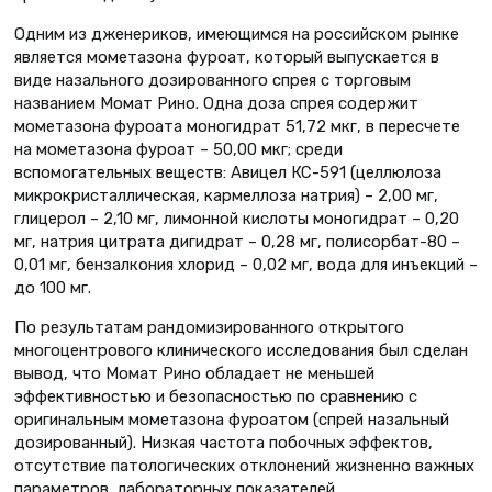
Одним из дженериков, имеющимся на российском рынке
является мометазона фуроат, который выпускается в
виде назального дозированного спрея с торговым
названием Момат Рино. Одна доза спрея содержит
мометазона фуроата моногидрат 51,72 мкг, в пересчете
на мометазона фуроат – 50,00 мкг; среди
вспомогательных веществ: Авицел КС-591 (целлюлоза
микрокристаллическая, кармеллоза натрия) – 2,00 мг,
глицерол – 2,10 мг, лимонной кислоты моногидрат – 0,20
мг, натрия цитрата дигидрат – 0,28 мг, полисорбат-80 –
0,01 мг, бензалкония хлорид – 0,02 мг, вода для инъекций –
до 100 мг.
По результатам рандомизированного открытого
многоцентрового клинического исследования был сделан
вывод, что Момат Рино обладает не меньшей
эффективностью и безопасностью по сравнению с
оригинальным мометазона фуроатом (спрей назальный
дозированный). Низкая частота побочных эффектов,
отсутствие патологических отклонений жизненно важных
параметров, лабораторных показателей