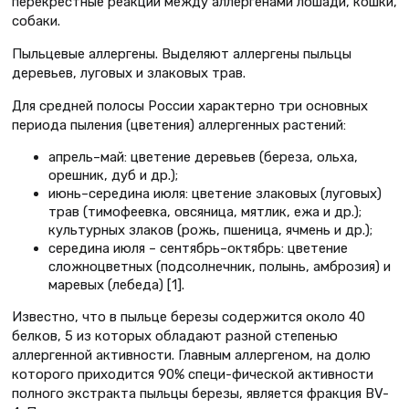
перекрестные реакции между аллергенами лошади, кошки,
собаки.
Пыльцевые аллергены. Выделяют аллергены пыльцы
деревьев, луговых и злаковых трав.
Для средней полосы России характерно три основных
периода пыления (цветения) аллергенных растений:
апрель–май: цветение деревьев (береза, ольха,
орешник, дуб и др.);
июнь–середина июля: цветение злаковых (луговых)
трав (тимофеевка, овсяница, мятлик, ежа и др.);
культурных злаков (рожь, пшеница, ячмень и др.);
середина июля – сентябрь–октябрь: цветение
сложноцветных (подсолнечник, полынь, амброзия) и
маревых (лебеда) [1].
Известно, что в пыльце березы содержится около 40
белков, 5 из которых обладают разной степенью
аллергенной активности. Главным аллергеном, на долю
которого приходится 90% специ-фической активности
полного экстракта пыльцы березы, является фракция BV-