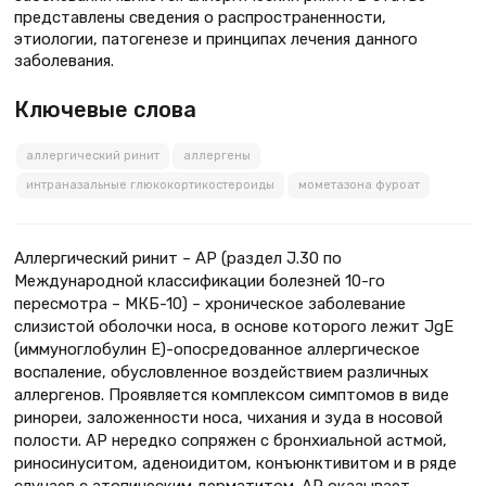
представлены сведения о распространенности,
этиологии, патогенезе и принципах лечения данного
заболевания.
Ключевые слова
аллергический ринит
аллергены
интраназальные глюкокортикостероиды
мометазона фуроат
Аллергический ринит – АР (раздел J.30 по
Международной классификации болезней 10-го
пересмотра – МКБ-10) – хроническое заболевание
слизистой оболочки носа, в основе которого лежит JgE
(иммуноглобулин Е)-опосредованное аллергическое
воспаление, обусловленное воздействием различных
аллергенов. Проявляется комплексом симптомов в виде
ринореи, заложенности носа, чихания и зуда в носовой
полости. АР нередко сопряжен с бронхиальной астмой,
риносинуситом, аденоидитом, конъюнктивитом и в ряде