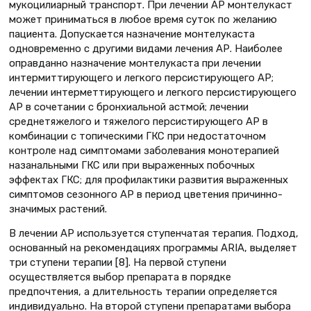
мукоцилиарный транспорт. При лечении АР монтелукаст
может приниматься в любое время суток по желанию
пациента. Допускается назначение монтелукаста
одновременно с другими видами лечения АР. Наиболее
оправданно назначение монтелукаста при лечении
интермиттирующего и легкого персистирующего АР;
лечении интерметтирующего и легкого персистирующего
АР в сочетании с бронхиальной астмой; лечении
среднетяжелого и тяжелого персистирующего АР в
комбинации с топическими ГКС при недостаточном
контроле над симптомами заболевания монотерапией
назанальными ГКС или при выраженных побочных
эффектах ГКС; для профилактики развития выраженных
симптомов сезонного АР в период цветения причинно-
значимых растений.
В лечении АР используется ступенчатая терапия. Подход,
основанный на рекомендациях программы ARIA, выделяет
три ступени терапии [8]. На первой ступени
осуществляется выбор препарата в порядке
предпочтения, а длительность терапии определяется
индивидуально. На второй ступени препаратами выбора