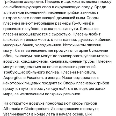
Грибковые аллергены. Плесень и дрожжи выделяют массу
сенсибилизирующих спор в окружающую среду. Среди
аллергенов помещений плесневые грибки занимают
второе место после клещей домашней пыли. Споры
плесеней имеют небольшие размеры (3–10 мкм) и
проникают глубоко в дыхательные пути. Домашние
плесени ассоциируются с сыростью. Плесень любит
влажные и теплые места, стены ванных, душевые кабинки,
мусорные бачки, холодильники. Источником плесени
могут быть заплесневелые продукты, старые бумажные
обои, линолеум; они могут колонизировать увлажнители
воздуха, кондиционеры, канализационные трубы. Плесени
могут определяться на почве домашних растений,
требующих обильного полива. Плесени Penicillium,
Aspergillus и Fusarium, а иногда Mucor содержатся в
некоторых пищевых продуктах. Споры плесневых грибов
присутствуют в воздухе круглый год во всех регионах
мира, за исключением полярных регионов.
На открытом воздухе преобладают споры грибов
Alternaria и Cladosporium. Их содержание в воздухе
увеличивается в конце лета и начале осени. Они