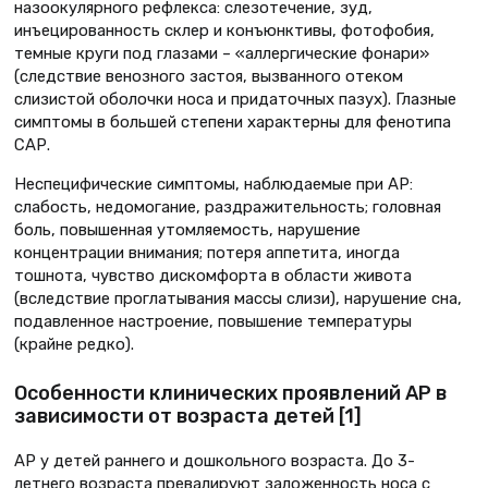
назоокулярного рефлекса: слезотечение, зуд,
инъецированность склер и конъюнктивы, фотофобия,
темные круги под глазами – «аллергические фонари»
(следствие венозного застоя, вызванного отеком
слизистой оболочки носа и придаточных пазух). Глазные
симптомы в большей степени характерны для фенотипа
САР.
Неспецифические симптомы, наблюдаемые при АР:
слабость, недомогание, раздражительность; головная
боль, повышенная утомляемость, нарушение
концентрации внимания; потеря аппетита, иногда
тошнота, чувство дискомфорта в области живота
(вследствие проглатывания массы слизи), нарушение сна,
подавленное настроение, повышение температуры
(крайне редко).
Особенности клинических проявлений АР в
зависимости от возраста детей [1]
АР у детей раннего и дошкольного возраста. До 3-
летнего возраста превалируют заложенность носа с