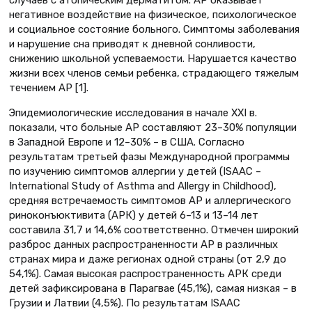
случаев с атопическим дерматитом. АР оказывает
негативное воздействие на физическое, психологическое
и социальное состояние больного. Симптомы заболевания
и нарушение сна приводят к дневной сонливости,
снижению школьной успеваемости. Нарушается качество
жизни всех членов семьи ребенка, страдающего тяжелым
течением АР [1].
Эпидемиологические исследования в начале XXI в.
показали, что больные АР составляют 23–30% популяции
в Западной Европе и 12–30% – в США. Согласно
результатам третьей фазы Международной программы
по изучению симптомов аллергии у детей (ISAAC –
International Study of Asthma and Allergy in Childhood),
средняя встречаемость симптомов АР и аллергического
риноконъюктивита (АРК) у детей 6–13 и 13–14 лет
составила 31,7 и 14,6% соответственно. Отмечен широкий
разброс данных распространенности АР в различных
странах мира и даже регионах одной страны (от 2,9 до
54,1%). Самая высокая распространенность АРК среди
детей зафиксирована в Парагвае (45,1%), самая низкая – в
Грузии и Латвии (4,5%). По результатам ISAAC