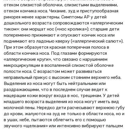
отеком слизистой оболочки, слизистыми выделениями,
отеком кончика носа. Чихание, зуд и приступообразная
ринорея менее характерны. Симптомы АР у детей
дошкольного возраста сопровождаются «аллергическим
тиком»: они морщат нос («нос кролика»); старшие дети
попеременно прижимают и опускают кончик носа или
поднимают его ладонью кверху («аллергический салют»).
При этом образуется красная поперечная полоса в
области кончика носа. Под глазами формируются
«аллергические круги», что связано с нарушением
микроциркуляции в воспаленной слизистой оболочке
полости носа. С возрастом может развиваться
неправильный прикус с высоким стоянием верхнего неба.
Выделения из носа могут быть нейтральными или
раздражающими, что в последнем случае ведет к
мацерации кожи вокруг входа в нос, трещинам. У детей
младшего возраста выделения из носа могут иметь вид
молочной пены. Нередко дети расчесывают верхнюю губу
до крови, жалуются на зуд не только в области носа, но и
в ушах, небе, пытаются облегчить его с помощью
звучного «щелкания» или интенсивно вибрируют пальцем