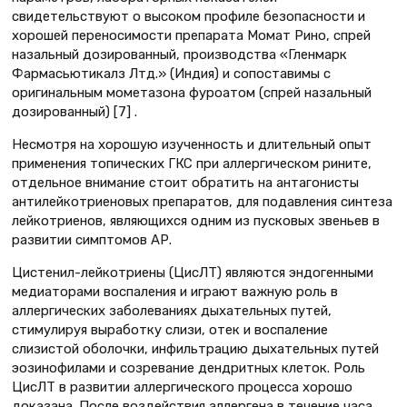
свидетельствуют о высоком профиле безопасности и
хорошей переносимости препарата Момат Рино, спрей
назальный дозированный, производства «Гленмарк
Фармасьютикалз Лтд.» (Индия) и сопоставимы с
оригинальным мометазона фуроатом (спрей назальный
дозированный) [7] .
Несмотря на хорошую изученность и длительный опыт
применения топических ГКС при аллергическом рините,
отдельное внимание стоит обратить на антагонисты
антилейкотриеновых препаратов, для подавления синтеза
лейкотриенов, являющихся одним из пусковых звеньев в
развитии симптомов АР.
Цистенил-лейкотриены (ЦисЛТ) являются эндогенными
медиаторами воспаления и играют важную роль в
аллергических заболеваниях дыхательных путей,
стимулируя выработку слизи, отек и воспаление
слизистой оболочки, инфильтрацию дыхательных путей
эозинофилами и созревание дендритных клеток. Роль
ЦисЛТ в развитии аллергического процесса хорошо
доказана. После воздействия аллергена в течение часа