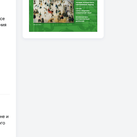
се
ния
не и
ого