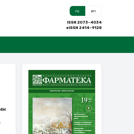
ru
en
ISSN 2073–4034
eISSN 2414–9128
кин
О