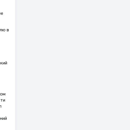
ее
лю в
ский
вом
йти
п
ений