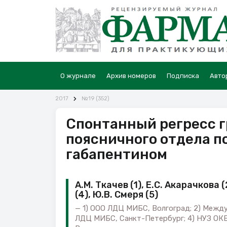
О журнале
Архив номеров
Подписка
Авто
2017
№19 (352)
Спонтанный регресс 
поясничного отдела п
габапентином
А.М. Ткачев (1), Е.С. Акарачкова (
(4), Ю.В. Смеря (5)
1) ООО ЛДЦ МИБС, Волгоград; 2) Межд
ЛДЦ МИБС, Санкт-Петербург; 4) НУЗ ОКБ 