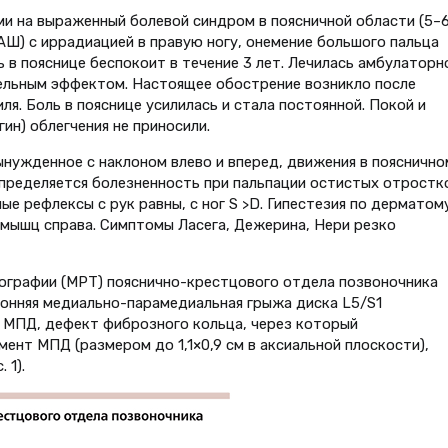
ми на выраженный болевой синдром в поясничной области (5–
АШ) с иррадиацией в правую ногу, онемение большого пальца
ь в пояснице беспокоит в течение 3 лет. Лечилась амбулаторн
тельным эффектом. Настоящее обострение возникло после
я. Боль в пояснице усилилась и стала постоянной. Покой и
ин) облегчения не приносили.
ынужденное с наклоном влево и вперед, движения в пояснично
Определяется болезненность при пальпации остистых отростк
е рефлексы с рук равны, с ног S >D. Гипестезия по дерматом
 мышц справа. Симптомы Ласега, Дежерина, Нери резко
ографии (МРТ) пояснично-крестцового отдела позвоночника
оронняя медиально-парамедиальная грыжа диска L5/S1
е МПД, дефект фиброзного кольца, через который
ент МПД (размером до 1,1×0,9 см в аксиальной плоскости),
 1).