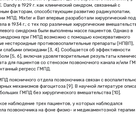
 Dandy в 1929 г. как клинический синдром, связанный с
овным факторам, способствующим развитию радикулопатии,
ни МПД. Mixter и Barr впервые разработали хирургический по
ла в 1934 г.; с тех пор различные хирургические вмешательст
левого синдрома были выполнены массе пациентов. Однако в
 синдрома при ГМПД возможно с помощью консервативного
ные нестероидные противовоспалительные препараты (НПВП),
ли слабыми опиоидами [3, 4]. Сообщается об эффективности
боли [5, 6], включая удовлетворительные результаты клиниче
та для пациентов со стенозом позвоночного канала и/или Г
онтанный регресс ГМПД.
МПД поясничного отдела позвоночника связан с воспалительн
ярных механизмов фагоцитоза [9]. В научной литературе опис
 больших ГМПД без хирургического вмешательства [10].
кое наблюдение трех пациентов, у которых наблюдался
ла позвоночника на фоне физио- и медикаментозной терапии