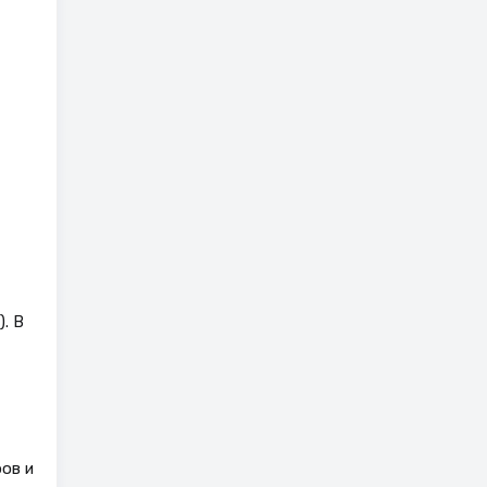
. В
ов и