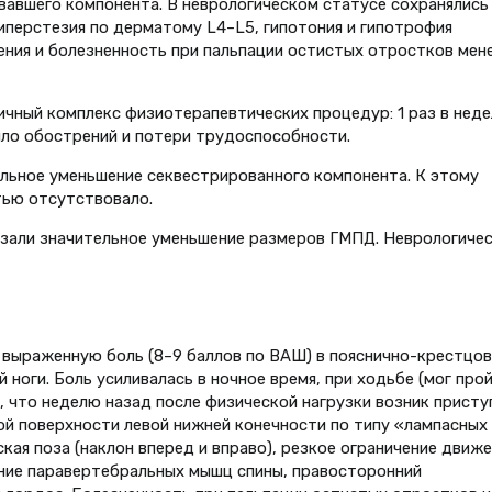
вавшего компонента. В неврологическом статусе сохранялись
иперстезия по дерматому L4–L5, гипотония и гипотрофия
ния и болезненность при пальпации остистых отростков мен
чный комплекс физиотерапевтических процедур: 1 раз в неде
было обострений и потери трудоспособности.
льное уменьшение секвестрированного компонента. К этому
тью отсутствовало.
азали значительное уменьшение размеров ГМПД. Неврологиче
а выраженную боль (8–9 баллов по ВАШ) в пояснично-крестцо
 ноги. Боль усиливалась в ночное время, при ходьбе (мог про
о, что неделю назад после физической нагрузки возник присту
ой поверхности левой нижней конечности по типу «лампасных
ская поза (наклон вперед и вправо), резкое ограничение движ
ение паравертебральных мышц спины, правосторонний