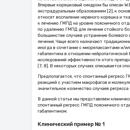
Впервые корешковый синдром бы описан W.E.
экстрадуральным образованием [2]; к осн
относят воспаление нервного корешка и тка
к лечению ГМПД на уровне поясничного отде
по удалению ГМПД для лечения стойкого бо
большинстве случаев устранение болевого
лечения. Чаще всего назначают традицион
иногда в сочетании с миорелаксантами и/и
габапентина в отношении нейропатической 
исследований эффективности этого препара
[7, 8]. В некоторых случаях описывается сп
Предполагается, что спонтанный регресс Г
реакцией с участием макрофагов и молекул
значительное количество случаев регресса
В данной статье мы представляем клиничес
спонтанный регресс ГМПД поясничного отде
габапентином.
Клинический пример № 1