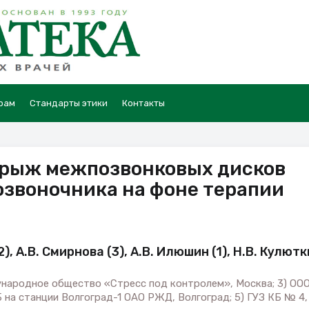
рам
Стандарты этики
Контакты
грыж межпозвонковых дисков
озвоночника на фоне терапии
2), А.В. Смирнова (3), А.В. Илюшин (1), Н.В. Кулют
ународное общество «Стресс под контролем», Москва; 3) ОО
на станции Волгоград-1 ОАО РЖД, Волгоград; 5) ГУЗ КБ № 4,