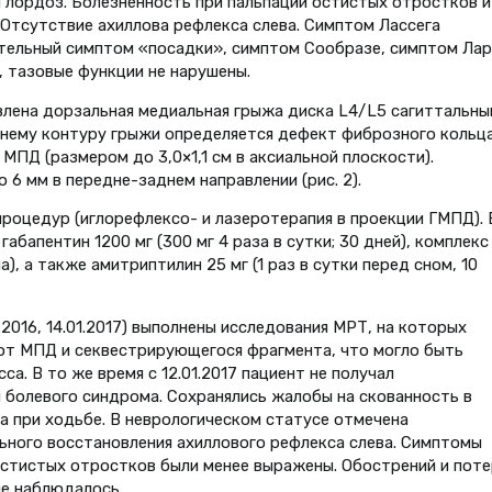
й лордоз. Болезненность при пальпации остистых отростков и
 Отсутствие ахиллова рефлекса слева. Симптом Лассега
ительный симптом «посадки», симптом Сообразе, симптом Лар
, тазовые функции не нарушены.
явлена дорзальная медиальная грыжа диска L4/L5 сагиттальны
хнему контуру грыжи определяется дефект фиброзного кольца
ПД (размером до 3,0×1,1 см в аксиальной плоскости).
 6 мм в передне-заднем направлении (рис. 2).
роцедур (иглорефлексо- и лазеротерапия в проекции ГМПД). 
бапентин 1200 мг (300 мг 4 раза в сутки; 30 дней), комплекс
, а также амитриптилин 25 мг (1 раз в сутки перед сном, 10
2.2016, 14.01.2017) выполнены исследования МРТ, на которых
от МПД и секвестрирующегося фрагмента, что могло быть
а. В то же время с 12.01.2017 пациент не получал
болевого синдрома. Сохранялись жалобы на скованность в
 при ходьбе. В неврологическом статусе отмечена
ьного восстановления ахиллового рефлекса слева. Симптомы
остистых отростков были менее выражены. Обострений и поте
не наблюдалось.