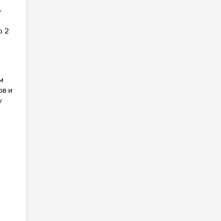
6
о 2
м
ов и
у