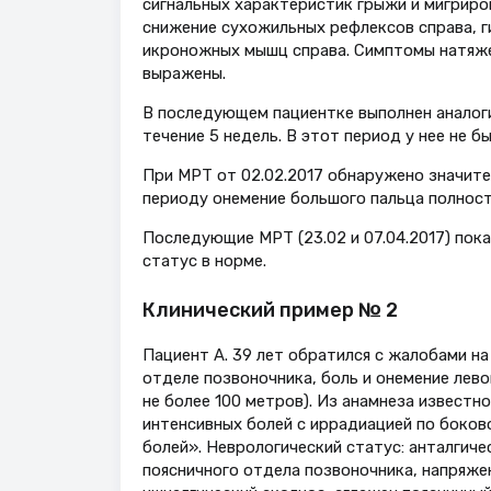
сигнальных характеристик грыжи и мигриро
снижение сухожильных рефлексов справа, г
икроножных мышц справа. Симптомы натяже
выражены.
В последующем пациентке выполнен аналоги
течение 5 недель. В этот период у нее не 
При МРТ от 02.02.2017 обнаружено значите
периоду онемение большого пальца полнос
Последующие МРТ (23.02 и 07.04.2017) пок
статус в норме.
Клинический пример № 2
Пациент А. 39 лет обратился с жалобами н
отделе позвоночника, боль и онемение левой
не более 100 метров). Из анамнеза известн
интенсивных болей с иррадиацией по боков
болей». Неврологический статус: анталгиче
поясничного отдела позвоночника, напряж