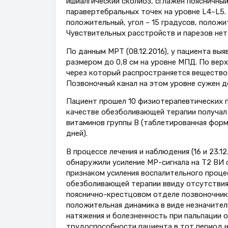
ишиалгический сколиоз, сглажен поясничны
паравертебральных точек на уровне L4–L5.
положительный, угол – 15 градусов, полож
Чувствительных расстройств и парезов нет
По данным МРТ (08.12.2016), у пациента вы
размером до 0,8 см на уровне МПД. По вер
через который распространяется вещество М
Позвоночный канал на этом уровне сужен до
Пациент прошел 10 физиотерапевтических п
качестве обезболивающей терапии получал га
витаминов группы В (таблетированная форма)
дней).
В процессе лечения и наблюдения (16 и 23.1
обнаружили усиление МР-сигнала на Т2 ВИ 
признаком усиления воспалительного процесс
обезболивающей терапии ввиду отсутствия 
пояснично-крестцовом отделе позвоночника
положительная динамика в виде незначител
натяжения и болезненность при пальпации 
трудоспособности пациента в тот период 