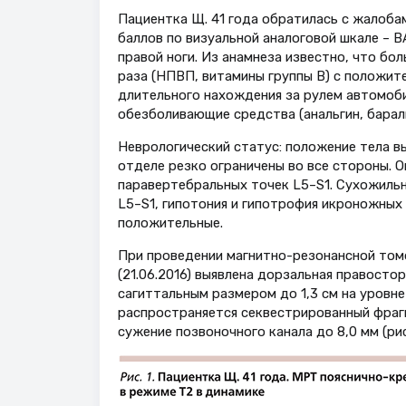
Пациентка Щ. 41 года обратилась c жалоба
баллов по визуальной аналоговой шкале – В
правой ноги. Из анамнеза известно, что бол
раза (НПВП, витамины группы В) с положи
длительного нахождения за рулем автомобил
обезболивающие средства (анальгин, баралг
Неврологический статус: положение тела в
отделе резко ограничены во все стороны. 
паравертебральных точек L5–S1. Сухожильны
L5–S1, гипотония и гипотрофия икроножных
положительные.
При проведении магнитно-резонансной том
(21.06.2016) выявлена дорзальная правост
сагиттальным размером до 1,3 см на уровн
распространяется секвестрированный фрагм
сужение позвоночного канала до 8,0 мм (рис.