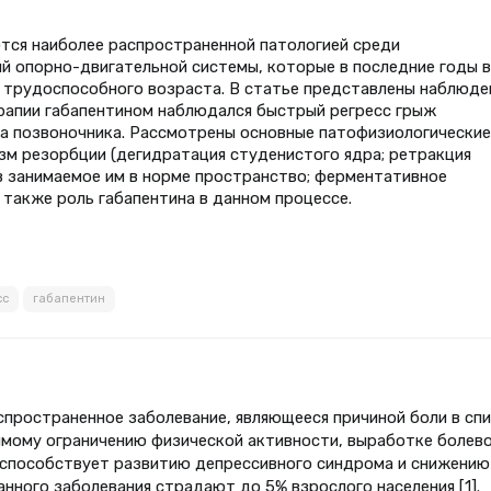
тся наиболее распространенной патологией среди
й опорно-двигательной системы, которые в последние годы в
 трудоспособного возраста. В статье представлены наблюде
ерапии габапентином наблюдался быстрый регресс грыж
а позвоночника. Рассмотрены основные патофизиологические
м резорбции (дегидратация студенистого ядра; ретракция
в занимаемое им в норме пространство; ферментативное
 также роль габапентина в данном процессе.
сс
габапентин
пространенное заболевание, являющееся причиной боли в спи
имому ограничению физической активности, выработке болев
ь способствует развитию депрессивного синдрома и снижению
анного заболевания страдают до 5% взрослого населения [1].