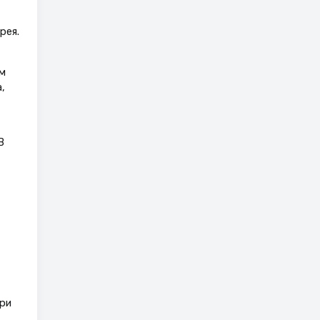
рея.
м
,
В
ри