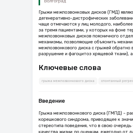
Волгоград
Грыжи межпозвонковых дисков (ГМД) являю
дегенеративно-дистрофических заболевани
чаще отмечаются у лиц молодого, наиболее
за тремя пациентами, у которых на фоне т
межпозвонковых дисков поясничного отдел
механизмы, позволяющие объяснить механиз
межпозвонкового диска с грыжей обратно 
разрушение и фагоцитоз хрящевой ткани), а
Ключевые слова
грыжа межпозвонкового диска
спонтанный регре
Введение
Грыжа межпозвонкового диска (ГМПД) – рас
корешкового синдрома, приводящее к знач
стереотипа поведения, что в свою очеред
качества жизни; по оценкам, ежегодно от д