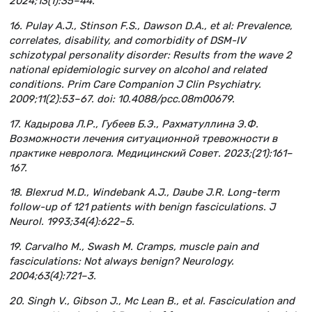
2024;13(1):35–44.
16. Pulay A.J., Stinson F.S., Dawson D.A., et al: Prevalence,
correlates, disability, and comorbidity of DSM-IV
schizotypal personality disorder: Results from the wave 2
national epidemiologic survey on alcohol and related
conditions. Prim Care Companion J Clin Psychiatry.
2009;11(2):53–67. doi: 10.4088/pcc.08m00679.
17. Кадырова Л.Р., Губеев Б.Э., Рахматуллина Э.Ф.
Возможности лечения ситуационной тревожности в
практике невролога. Медицинский Совет. 2023;(21):161–
167.
18. Blexrud M.D., Windebank A.J., Daube J.R. Long-term
follow-up of 121 patients with benign fasciculations. J
Neurol. 1993;34(4):622–5.
19. Carvalho M., Swash M. Cramps, muscle pain and
fasciculations: Not always benign? Neurology.
2004;63(4):721–3.
20. Singh V., Gibson J., Mc Lean B., et al. Fasciculation and