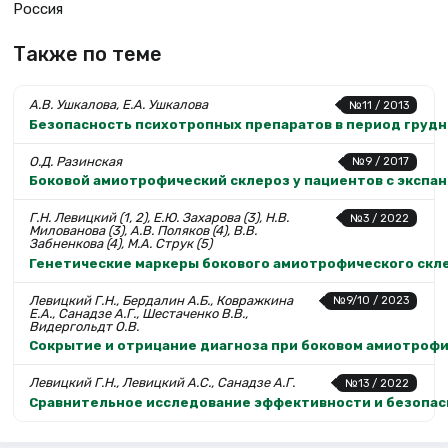
Россия
Также по теме
А.В. Ушкалова, Е.А. Ушкалова
№11 / 2013
Безопасность психотропных препаратов в период грудн
О.Д. Разинская
№9 / 2017
Боковой амиотрофический склероз у пациентов с экспан
Г.Н. Левицкий (1, 2), Е.Ю. Захарова (3), Н.В.
№3 / 2022
Милованова (3), А.В. Поляков (4), В.В.
Забненкова (4), М.А. Струк (5)
Генетические маркеры бокового амиотрофического скле
Левицкий Г.Н., Бердалин А.Б., Ковражкина
№9/10 / 2023
Е.А., Санадзе А.Г., Шестаченко В.В.,
Видергольдт О.В.
Сокрытие и отрицание диагноза при боковом амиотроф
Левицкий Г.Н., Левицкий А.С., Санадзе А.Г.
№13 / 2022
Сравнительное исследование эффективности и безопас