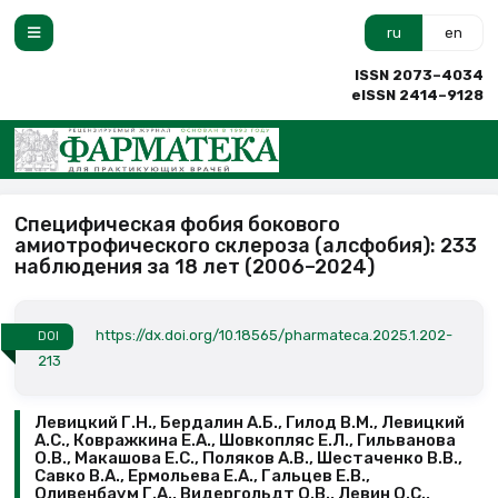
ru
en
ISSN 2073–4034
eISSN 2414–9128
Специфическая фобия бокового
амиотрофического склероза (алсфобия): 233
наблюдения за 18 лет (2006–2024)
https://dx.doi.org/10.18565/pharmateca.2025.1.202-
DOI
213
Левицкий Г.Н., Бердалин А.Б., Гилод В.М., Левицкий
А.С., Ковражкина Е.А., Шовкопляс Е.Л., Гильванова
О.В., Макашова Е.С., Поляков А.В., Шестаченко В.В.,
Савко В.А., Ермольева Е.А., Гальцев Е.В.,
Оливенбаум Г.А., Видергольдт О.В., Левин О.С.,