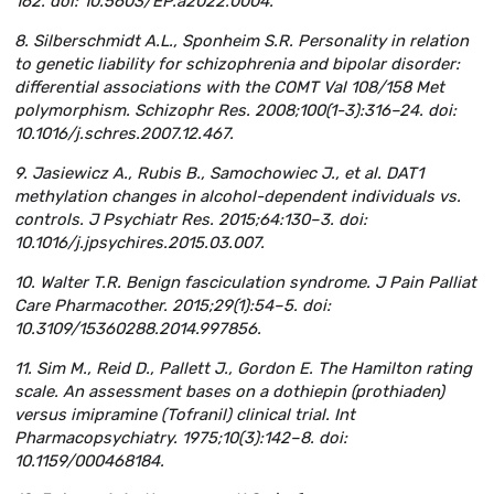
162. doi: 10.5603/EP.a2022.0004.
8. Silberschmidt A.L., Sponheim S.R. Personality in relation
to genetic liability for schizophrenia and bipolar disorder:
differential associations with the COMT Val 108/158 Met
polymorphism. Schizophr Res. 2008;100(1-3):316–24. doi:
10.1016/j.schres.2007.12.467.
9. Jasiewicz A., Rubis B., Samochowiec J., et al. DAT1
methylation changes in alcohol-dependent individuals vs.
controls. J Psychiatr Res. 2015;64:130–3. doi:
10.1016/j.jpsychires.2015.03.007.
10. Walter T.R. Benign fasciculation syndrome. J Pain Palliat
Care Pharmacother. 2015;29(1):54–5. doi:
10.3109/15360288.2014.997856.
11. Sim M., Reid D., Pallett J., Gordon E. The Hamilton rating
scale. An assessment bases on a dothiepin (prothiaden)
versus imipramine (Tofranil) clinical trial. Int
Pharmacopsychiatry. 1975;10(3):142–8. doi:
10.1159/000468184.