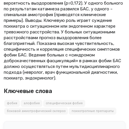
вероятность выздоровления (р=0,172). У одного больного
по результатам катамнеза развился БАС, у одного –
спинальная амиотрофия (приводятся клинические
примеры). Выводы. Ключевую роль играет суждение
психиатра о ситуационном или эндогенном характере
тревожного расстройства. У больных ситуационными
расстройствами прогноз выздоровления более
благоприятный. Показана высокая чувствительность,
специфичность и корреляция специфических симптомов
фобии БАС. Ведение больных с «синдромом
доброкачественных фасцикуляций» в рамках фобии БАС
должно осуществляться путем мультидисциплинарного
подхода (невролог, врач функциональной диагностики,
психиатр, эндокринолог).
Ключевые слова
фобия
алсфобия
специфическая фобия
боковой амиотрофический склероз
психотропные препараты