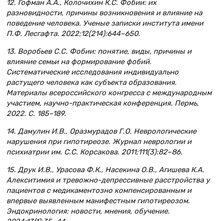
12. Гофман А.А., Колочихин К.С. Фобии: их
разновидности, причины возникновения и влияние на
поведение человека. Ученые записки института имени
П.Ф. Лесгафта. 2022;12(214):644–650.
13. Воробьев С.С. Фобии: понятие, виды, причины и
влияние семьи на формирование фобий.
Систематические исследования индивидуально
растущего человека как субъекта образования.
Материалы всероссийского конгресса с международным
участием, научно-практическая конференция. Пермь,
2022. С. 185–189.
14. Дамулин И.В., Оразмурадов Г.О. Неврологические
нарушения при гипотиреозе. Журнал неврологии и
психиатрии им. С.С. Корсакова. 2011;111(3):82–86.
15. Друк И.В., Урасова Ф.К., Насекина О.В., Агишева К.А.
Алекситимия и тревожно-депрессивные расстройства у
пациентов с медикаментозно компенсированным и
впервые выявленным манифестным гипотиреозом.
Эндокринология: новости, мнения, обучение.