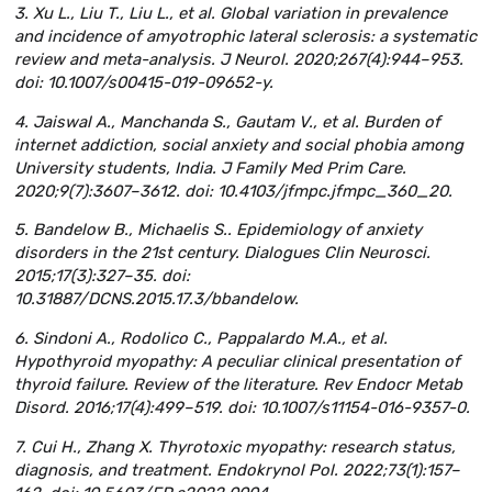
3. Xu L., Liu T., Liu L., et al. Global variation in prevalence
and incidence of amyotrophic lateral sclerosis: a systematic
review and meta-analysis. J Neurol. 2020;267(4):944–953.
doi: 10.1007/s00415-019-09652-y.
4. Jaiswal A., Manchanda S., Gautam V., et al. Burden of
internet addiction, social anxiety and social phobia among
University students, India. J Family Med Prim Care.
2020;9(7):3607–3612. doi: 10.4103/jfmpc.jfmpc_360_20.
5. Bandelow B., Michaelis S.. Epidemiology of anxiety
disorders in the 21st century. Dialogues Clin Neurosci.
2015;17(3):327–35. doi:
10.31887/DCNS.2015.17.3/bbandelow.
6. Sindoni A., Rodolico C., Pappalardo M.A., et al.
Hypothyroid myopathy: A peculiar clinical presentation of
thyroid failure. Review of the literature. Rev Endocr Metab
Disord. 2016;17(4):499–519. doi: 10.1007/s11154-016-9357-0.
7. Cui H., Zhang X. Thyrotoxic myopathy: research status,
diagnosis, and treatment. Endokrynol Pol. 2022;73(1):157–