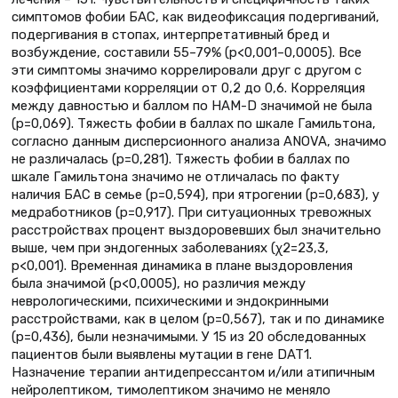
симптомов фобии БАС, как видеофиксация подергиваний,
подергивания в стопах, интерпретативный бред и
возбуждение, составили 55–79% (р<0,001–0,0005). Все
эти симптомы значимо коррелировали друг с другом с
коэффициентами корреляции от 0,2 до 0,6. Корреляция
между давностью и баллом по HAM-D значимой не была
(р=0,069). Тяжесть фобии в баллах по шкале Гамильтона,
согласно данным дисперсионного анализа ANOVA, значимо
не различалась (р=0,281). Тяжесть фобии в баллах по
шкале Гамильтона значимо не отличалась по факту
наличия БАС в семье (р=0,594), при ятрогении (р=0,683), у
медработников (р=0,917). При ситуационных тревожных
расстройствах процент выздоровевших был значительно
выше, чем при эндогенных заболеваниях (χ2=23,3,
р<0,001). Временная динамика в плане выздоровления
была значимой (р<0,0005), но различия между
неврологическими, психическими и эндокринными
расстройствами, как в целом (р=0,567), так и по динамике
(р=0,436), были незначимыми. У 15 из 20 обследованных
пациентов были выявлены мутации в гене DAT1.
Назначение терапии антидепрессантом и/или атипичным
нейролептиком, тимолептиком значимо не меняло