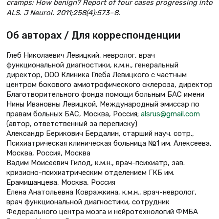
cramps: How benign? Report of four cases progressing into
ALS. J Neurol. 2011;258(4):573–8.
Об авторах / Для корреспонденции
Глеб Николаевич Левицкий, невролог, врач
функциональной диагностики, к.м.н., генеральный
директор, ООО Клиника Глеба Левицкого с частным
центром бокового амиотрофического склероза, директор
Благотворительного фонда помощи больным БАС имени
Нины Ивановны Левицкой, Международный эмиссар по
правам больных БАС, Москва, Россия;
alsrus@gmail.com
(автор, ответственный за переписку)
Александр Берикович Бердалин, старший науч. сотр.,
Психиатрическая клиническая больница №1 им. Алексеева,
Москва, Россия, Москва
Вадим Моисеевич Гилод, к.м.н., врач-психиатр, зав.
кризисно-психиатрическим отделением ГКБ им.
Ерамишанцева, Москва, Россия
Елена Анатольевна Ковражкина, к.м.н., врач-невролог,
врач функциональной диагностики, сотрудник
Федерального центра мозга и нейротехнологий ФМБА