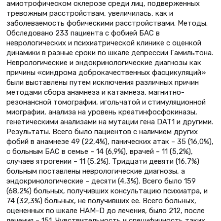
амиотрофическом склерозе среди лиц, подверженных
тревожным расстройствам, увеличилась, как и
заболеваемость фобическими расстройствами. Методы.
Обследовано 233 пациента с фобией БАС в
неврологических и психиатрической клинике с оценкой
динамики в разные сроки по шкале депрессии Гамильтона.
Неврологические и эндокринологические диагнозы как
причины «синдрома доброкачественных фасцикуляций»
были выставлены путем исключения различных причин
методами сбора анамнеза и катамнеза, магнитно-
резонансной томографии, игольчатой и стимуляционной
миографии, анализа на уровень креатинфосфокиназы,
генетическими анализами на мутации гена DAT1 и другими.
Результаты. Всего было пациентов с наличием других
фобий в анамнезе 49 (22,4%), панических атак – 35 (16,0%),
с больным БАС в семье – 14 (6,9%), врачей – 11 (5,2%),
случаев ятрогении – 11 (5,2%). Тридцати девяти (16,7%)
больным поставлены неврологические диагнозы, а
эндокринологические – десяти (4,3%). Всего было 159
(68,2%) больных, получивших консультацию психиатра, и
74 (32,3%) больных, не получивших ее. Всего больных,
оцененных по шкале HAM-D до лечения, было 212, после
лечения – 151. Чувствительность и специфичность таких