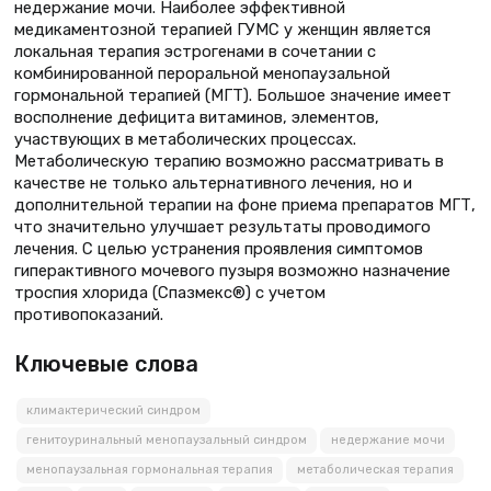
недержание мочи. Наиболее эффективной
медикаментозной терапией ГУМС у женщин является
локальная терапия эстрогенами в сочетании с
комбинированной пероральной менопаузальной
гормональной терапией (МГТ). Большое значение имеет
восполнение дефицита витаминов, элементов,
участвующих в метаболических процессах.
Метаболическую терапию возможно рассматривать в
качестве не только альтернативного лечения, но и
дополнительной терапии на фоне приема препаратов МГТ,
что значительно улучшает результаты проводимого
лечения. С целью устранения проявления симптомов
гиперактивного мочевого пузыря возможно назначение
троспия хлорида (Спазмекс®) с учетом
противопоказаний.
Ключевые слова
климактерический синдром
генитоуринальный менопаузальный синдром
недержание мочи
менопаузальная гормональная терапия
метаболическая терапия