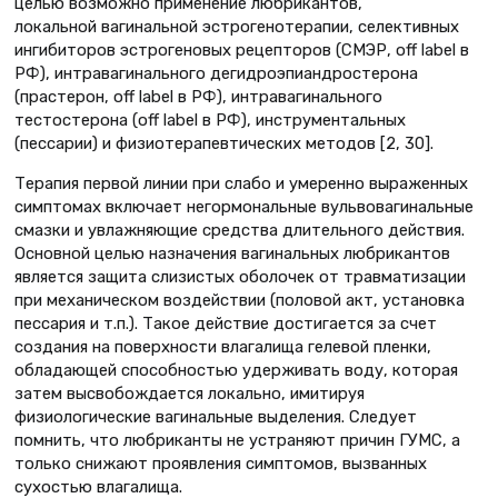
целью возможно применение любрикантов,
локальной вагинальной эстрогенотерапии, селективных
ингибиторов эстрогеновых рецепторов (СМЭР, off label в
РФ), интравагинального дегидроэпиандростерона
(прастерон, off label в РФ), интравагинального
тестостерона (off label в РФ), инструментальных
(пессарии) и физиотерапевтических методов [2, 30].
Терапия первой линии при слабо и умеренно выраженных
симптомах включает негормональные вульвовагинальные
смазки и увлажняющие средства длительного действия.
Основной целью назначения вагинальных любрикантов
является защита слизистых оболочек от травматизации
при механическом воздействии (половой акт, установка
пессария и т.п.). Такое действие достигается за счет
создания на поверхности влагалища гелевой пленки,
обладающей способностью удерживать воду, которая
затем высвобождается локально, имитируя
физиологические вагинальные выделения. Следует
помнить, что любриканты не устраняют причин ГУМС, а
только снижают проявления симптомов, вызванных
сухостью влагалища.