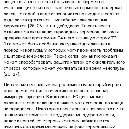
веществ. Известно, что большинство ферментов,
участвующих в синтезе тиреоидных гормонов, содержат
селен, который в виде селеноцистеина входит в состав
ряда селенопротеинов – метаболически активных
ферментов [25, 26], в т.ч. дейодиназ. То есть селен
отвечает за активацию тиреоидных гормонов, включая
превращение прогормона Т4 в его активную форму Т3.
Это может быть особенно актуально для женщин в
период менопаузы, у которых могут возникать проблемы
с щитовидной железой. Также селен как антиоксидант
может способствовать защите клеток от окислительного
стресса, который может усиливаться во время менопаузы
[20, 27].
Цинк является важным микроэлементом, который играет
роль во многих биологических процессах, включая
иммунную функцию. В контексте КС цинк может
оказывать определенное влияние, хотя его роль до конца
не определена. Некоторые исследования показывают, что
цинк может помогать в поддержании здоровья кожи,
волос и ногтей, со стороны которых наблюдаются
изменения во время менопаузы на фоне гормональных