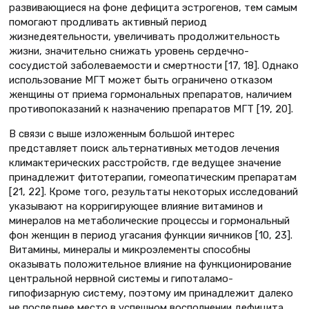
развивающиеся на фоне дефицита эстрогенов, тем самым
помогают продливать активный период
жизнедеятельности, увеличивать продолжительность
жизни, значительно снижать уровень сердечно-
сосудистой заболеваемости и смертности [17, 18]. Однако
использование МГТ может быть ограничено отказом
женщины от приема гормональных препаратов, наличием
противопоказаний к назначению препаратов МГТ [19, 20].
В связи с выше изложенным большой интерес
представляет поиск альтернативных методов лечения
климактерических расстройств, где ведущее значение
принадлежит фитотерапии, гомеопатическим препаратам
[21, 22]. Кроме того, результаты некоторых исследований
указывают на корригирующее влияние витаминов и
минералов на метаболические процессы и гормональный
фон женщин в период угасания функции яичников [10, 23].
Витамины, минералы и микроэлементы способны
оказывать положительное влияние на функционирование
центральной нервной системы и гипоталамо-
гипофизарную систему, поэтому им принадлежит далеко
не последнее место в успешном восполнении дефицита