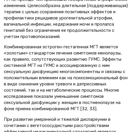
изменения. Целесообразна длительная (поддерживающая)
терапия с целью сохранения позитивных эффектов и
профилактики рецидивов урогенитальной атрофии,
вагинальной инфекции, недержания мочи и пролапса
гениталий без ограничения ее продолжительности с
учетом противопоказаний.
Комбинированная эстроген-гестагенная МГТ является
«золотым» стандартом лечения симптомов менопаузы,
как правило, сопутствующих развитию ГУМС. Эффекты
системной МГТ на ГУМС и ассоциированную с ним
сексуальную дисфункцию многокомпонентны и связаны с
положительным влиянием как на психоэмоциональный фон
в виде снижения уровня тревоги и депрессивных
состояний, так и на метаболические процессы. Многие
исследования показали уменьшение симптомов
сексуальной дисфункции у женщин в постменопаузе на
фоне приема комбинированной МГТ [32, 33].
При развитии умеренной и тяжелой диспареунии в
сочетании с вегетососудистыми расстройствами
эффективной медикаментозной стратегией является