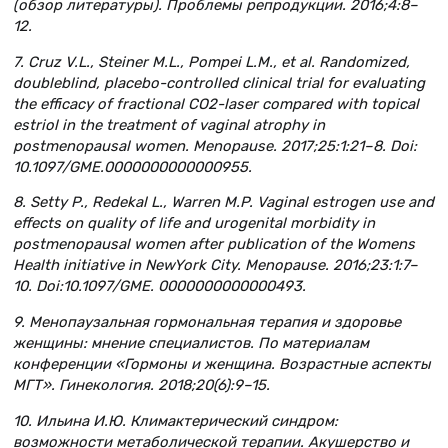
(обзор литературы). Проблемы репродукции. 2016;4:8–
12.
7. Cruz V.L., Steiner M.L., Pompei L.M., et al. Randomized,
doubleblind, placebo-controlled clinical trial for evaluating
the efficacy of fractional CO2-laser compared with topical
estriol in the treatment of vaginal atrophy in
postmenopausal women. Menopause. 2017;25:1:21–8. Doi:
10.1097/GME.0000000000000955.
8. Setty P., Redekal L., Warren M.P. Vaginal estrogen use and
effects on quality of life and urogenital morbidity in
postmenopausal women after publication of the Womens
Health initiative in NewYork City. Menopause. 2016;23:1:7–
10. Doi:10.1097/GME. 0000000000000493.
9. Менопаузальная гормональная терапия и здоровье
женщины: мнение специалистов. По материалам
конференции «Гормоны и женщина. Возрастные аспекты
МГТ». Гинекология. 2018;20(6):9–15.
10. Ильина И.Ю. Климактерический синдром:
возможности метаболической терапии. Акушерство и