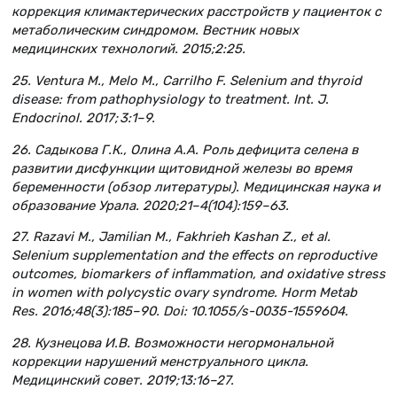
коррекция климактерических расстройств у пациенток с
метаболическим синдромом. Вестник новых
медицинских технологий. 2015;2:25.
25. Ventura M., Melo M., Carrilho F. Selenium and thyroid
disease: from pathophysiology to treatment. Int. J.
Endocrinol. 2017; 3:1–9.
26. Садыкова Г.К., Олина А.А. Роль дефицита селена в
развитии дисфункции щитовидной железы во время
беременности (обзор литературы). Медицинская наука и
образование Урала. 2020;21–4(104):159–63.
27. Razavi M., Jamilian M., Fakhrieh Kashan Z., et al.
Selenium supplementation and the effects on reproductive
outcomes, biomarkers of inflammation, and oxidative stress
in women with polycystic ovary syndrome. Horm Metab
Res. 2016;48(3):185–90. Doi: 10.1055/s-0035-1559604.
28. Кузнецова И.В. Возможности негормональной
коррекции нарушений менструального цикла.
Медицинский совет. 2019;13:16–27.