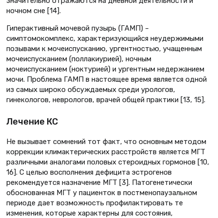
значительно отражаются на дневной деятельности и
ночном сне [14].
Гиперактивный мочевой пузырь (ГАМП) –
симптомокомплекс, характеризующийся неудержимыми
позывами к мочеиспусканию, ургентностью, учащенным
мочеиспусканием (поллакиурией), ночным
мочеиспусканием (ноктурией) и ургентным недержанием
мочи. Проблема ГАМП в настоящее время является одной
из самых широко обсуждаемых среди урологов,
гинекологов, неврологов, врачей общей практики [13, 15].
Лечение КС
Не вызывает сомнений тот факт, что основным методом
коррекции климактерических расстройств является МГТ
различными аналогами половых стероидных гормонов [10,
16]. С целью восполнения дефицита эстрогенов
рекомендуется назначение МГТ [3]. Патогенетически
обоснованная МГТ у пациенток в постменопаузальном
периоде дает возможность профилактировать те
изменения, которые характерны для состояния,