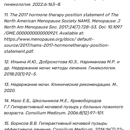
гинекология. 2022;6:163–8.
11. The 2017 hormone therapy position statement of The
North American Menopause Society NAMS. Menopause: J
North Am Menopause Soc. 2017;24(7):728–53. Doi: 10.1097
/GME.0000000000000921. Available at:
https://www.menopause.org/docs/ default-
source/2017/nams-2017-hormonetherapy-position-
statement.pdf.
12. Ильина И.Ю., Доброхотова Ю.Э., Нариманова М.Р. и
др. Недержание мочи: методы лечения. Гинекология.
2018;20(1):92–5.
13. Недержание мочи. Клинические рекомендации. М.,
2020.
14. Мазо Е.Б., Школьников М.Е., Кривобородов
Г.Г.Гиперактивный мочевой пузырь у больных пожилого
возраста. Consilium Medicum. 2006;8(12):97–101.
15. Борисов В.В. Гиперактивный мочевой пузырь:
эффективное лечение. Consilium Medicum. 2014;16(7):22–