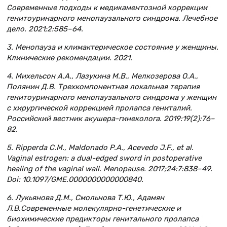
Современные подходы к медикаментозной коррекции
генитоуринарного менопаузального синдрома. Лечебное
дело. 2021;2:585–64.
3. Менопауза и климактерическое состояние у женщины.
Клинические рекомендации. 2021.
4. Михельсон А.А., Лазукина М.В., Мелкозерова О.А.,
Полянин Д.В. Трехкомпонентная локальная терапия
генитоуринарного менопаузального синдрома у женщин
с хирургической коррекцией пролапса гениталий.
Российский вестник акушера-гинеколога. 2019:19(2):76–
82.
5. Ripperda C.M., Maldonado P.A., Acevedo J.F., et al.
Vaginal estrogen: a dual-edged sword in postoperative
healing of the vaginal wall. Menopause. 2017;24:7:838–49.
Doi: 10.1097/GME.0000000000000840.
6. Лукьянова Д.М., Смольнова Т.Ю., Адамян
Л.В.Современные молекулярно-генетические и
биохимические предикторы генитального пролапса