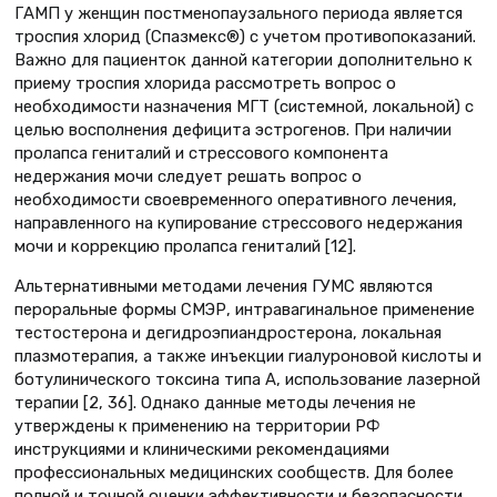
ГАМП у женщин постменопаузального периода является
троспия хлорид (Спазмекс®) с учетом противопоказаний.
Важно для пациенток данной категории дополнительно к
приему троспия хлорида рассмотреть вопрос о
необходимости назначения МГТ (системной, локальной) с
целью восполнения дефицита эстрогенов. При наличии
пролапса гениталий и стрессового компонента
недержания мочи следует решать вопрос о
необходимости своевременного оперативного лечения,
направленного на купирование стрессового недержания
мочи и коррекцию пролапса гениталий [12].
Альтернативными методами лечения ГУМС являются
пероральные формы СМЭР, интравагинальное применение
тестостерона и дегидроэпиандростерона, локальная
плазмотерапия, а также инъекции гиалуроновой кислоты и
ботулинического токсина типа А, использование лазерной
терапии [2, 36]. Однако данные методы лечения не
утверждены к применению на территории РФ
инструкциями и клиническими рекомендациями
профессиональных медицинских сообществ. Для более
полной и точной оценки эффективности и безопасности