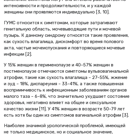
интенсивности и продолжительности, и у каждой
женщины они проявляются индивидуально [3, 10].
ГУМС относится к симптомам, которые затрагивают
генитальную область, мочевыводящие пути и мочевой
пузырь. К данному синдрому относятся такие проявления,
как сухость влагалища, дискомфорт во время полового
акта, частые мочеиспускания и повторяющиеся мочевые
инфекции [2].
У 15% женщин в перименопаузе и 40–57% женщин в
постменопаузе отмечаются симптомы вульвовагинальной
атрофии, такие как сухость влагалища – 27–55%, жжение
и зуд – 18%, диспареуния – 33–41%, а также повышенная
восприимчивость к инфекционным заболеваниям органов
малого таза – 6–8%, что значительно ухудшает состояние
здоровья, негативно влияет на общее и сексуальное
качество жизни [11]. У 41% женщин в возрасте 50–79 лет
есть хотя бы один из симптомов вагинальной атрофии [3].
Наиболее значимой урологической проблемой, имеющей
не только медицинское, но и социальное значение,