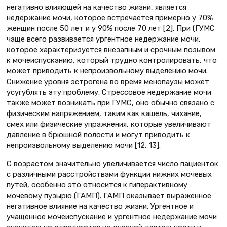
негативно влияющей на качество жизни, является
недержание мочи, которое встречается примерно у 70%
женщин после 50 лет и у 90% после 70 лет [2]. При (ГУМС
чаще всего развивается ургентное недержание мочи,
которое характеризуется внезапным и срочным позывом
к мочеиспусканию, который трудно контролировать, что
может приводить к непроизвольному выделению мочи.
Снижение уровня эстрогена во время менопаузы может
усугублять эту проблему. Стрессовое недержание мочи
также может возникать при ГУМС, оно обычно связано с
физическим напряжением, таким как кашель, чихание,
смех или физические упражнения, которые увеличивают
давление в брюшной полости и могут приводить к
непроизвольному выделению мочи [12, 13].
С возрастом значительно увеличивается число пациенток
с различными расстройствами функции нижних мочевых
путей, особенно это относится к гиперактивному
мочевому пузырю (ГАМП). ГАМП оказывает выраженное
негативное влияние на качество жизни. Ургентное и
учащенное мочеиспускание и ургентное недержание мочи