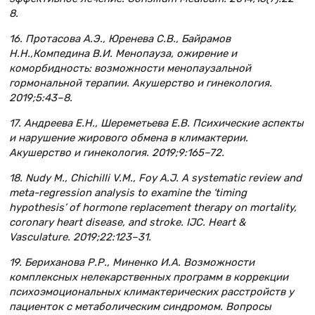
8.
16. Протасова А.Э., Юренева С.В., Байрамов
Н.Н.,Компедина В.И. Менопауза, ожирение и
коморбидность: возможности менопаузальной
гормональной терапии. Акушерство и гинекология.
2019;5:43–8.
17. Андреева Е.Н., Шереметьева Е.В. Психические аспекты
и нарушение жирового обмена в климактерии.
Акушерство и гинекология. 2019;9:165–72.
18. Nudy M., Chichilli V.M., Foy A.J. A systematic review and
meta-regression analysis to examine the ‘timing
hypothesis’ of hormone replacement therapy on mortality,
coronary heart disease, and stroke. IJC. Heart &
Vasculature. 2019;22:123–31.
19. Бериханова Р.Р., Миненко И.А. Возможности
комплексных нелекарственных программ в коррекции
психоэмоциональных климактерических расстройств у
пациенток с метаболическим синдромом. Вопросы