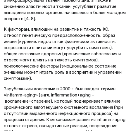
и микроциркуляции тканей тазового дна, а также к
снижению эластичности тканей, усугубляет развитие
выпадения половых органов, начавшееся в более молодом
возрасте [4, 8].
К факторам, влияющим на развитие и тяжесть КС,
относят генетическую предрасположенность, образ
жизни (курение, недостаток физической активности,
погрешности в питании могут усугубить симптомы),
общее состояние здоровья (хронические заболевания и
стресс могут влиять на тяжесть симптомов),
психологические факторы (эмоциональное состояние
женщины может играть роль в восприятии и управлении
симптомами).
Зарубежными коллегами в 2000 г. был введен термин
«inflamm-aging» (англ. inflammation+aging –
воспаление+старение), который подчеркивает влияние
хронического вялотекущего системного воспаления (при
отсутствии выраженного инфекционного процесса) на
процессы старения. К механизмам развития inflamm-aging
относят стресс, оксидативные реакции, повреждение