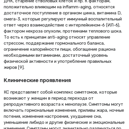
ДНК, старение стволовых клеток и пр. К факторам,
положительно влияющим на inflamm-aging, относятся
достаточное поступление в организм цинка, витамина D,
омега-3, которые регулируют иммунный воспалительный
ответ через взаимодействие с интерлейкином-6 (ИЛ-6),
фактором некроза опухоли, протеинами теплового шока.
То есть к принципам anti-aging относят управление
стрессом, поддержание гормонального баланса,
ограничение калорийности пищи, обогащение рациона
необходимыми витаминами, достаточный уровень
физической активности и употребление правильных
жиров [9].
Клинические проявления
КС представляет собой комплекс симптомов, которые
возникают у женщин в период перехода от
репродуктивного возраста к менопаузе. Симптомы могут
включать гормональные изменения, приливы жара, ночные
потения, изменения настроения, ухудшение сна,
уменьшение либидо и другие физические и эмоциональные
изменения. Симптомы могут значительно различаться по