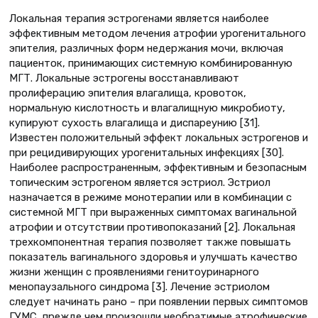
Локальная терапия эстрогенами является наиболее
эффективным методом лечения атрофии урогенитального
эпителия, различных форм недержания мочи, включая
пациенток, принимающих системную комбинированную
МГТ. Локальные эстрогены восстанавливают
пролиферацию эпителия влагалища, кровоток,
нормальную кислотность и влагалищную микробиоту,
купируют сухость влагалища и диспареунию [31].
Известен положительный эффект локальных эстрогенов и
при рецидивирующих урогенитальных инфекциях [30].
Наиболее распространенным, эффективным и безопасным
топическим эстрогеном является эстриол. Эстриол
назначается в режиме монотерапии или в комбинации с
системной МГТ при выраженных симптомах вагинальной
атрофии и отсутствии противопоказаний [2]. Локальная
трехкомпонентная терапия позволяет также повышать
показатель вагинального здоровья и улучшать качество
жизни женщин с проявлениями генитоуринарного
менопаузального синдрома [3]. Лечение эстриолом
следует начинать рано – при появлении первых симптомов
ГУМС, прежде чем произошли необратимые атрофические