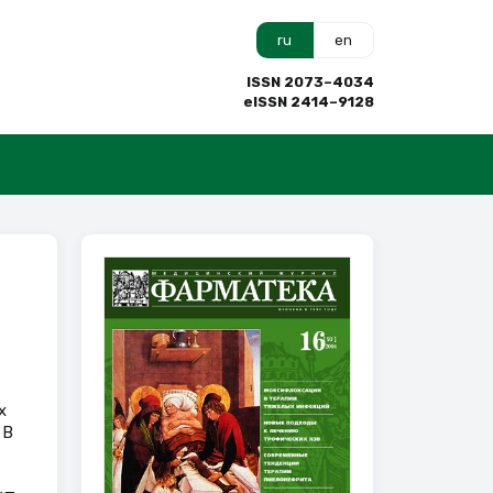
ru
en
ISSN 2073–4034
eISSN 2414–9128
х
 В