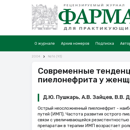
О журнале
Архив номеров
Подписка
Авто
2004
№16 (93)
Современные тенденци
пиелонефрита у женщ
Д.Ю. Пушкарь, А.В. Зайцев, В.В. Д
Острый неосложненный пиелонефрит - наиб
путей (ИМП). Частота развития острого пие
связи с увеличивающейся резистентностью
препаратам в терапии ИМП возрастает роль