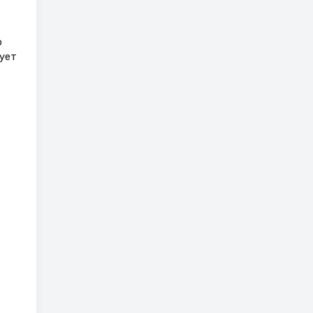
о
ует