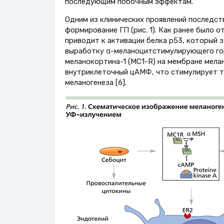
последующим побочным эффектам.
Одним из клинических проявлений последст
формирование ГП (рис. 1). Как ранее было 
приводит к активации белка p53, который 
выработку α-меланоцитстимулирующего гор
меланокортина-1 (MC1-R) на мембране мела
внутриклеточный цАМФ, что стимулирует т
меланогенеза [6].