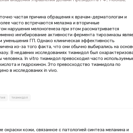
аточно частая причина обращения к врачам-дерматологам и
более часто встречаются мелазма и вторичные
ом нарушения мелоногенеза при этом рассматривается
 именно ингибирование активности фермента тирозиназы явля
 уменьшения ГП. Однако клиническая эффективность
чена из-за того факта, что они обычно выбирались на основ
азу. В недавних исследованиях тиамидол был охарактеризов
 человека. In vitro тиамидол превосходил часто используемы
 кислота и гидрохинон. Это превосходство тиамидола по
о в исследованих in vivo.
пия
тиамидол
ие окраски кожи, связанное с патологией синтеза меланина и