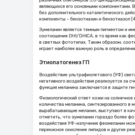
являющихся его основными компонентами. В
без дополнительного каталитического дейс
компоненты – бензотиазин и бензотиазол [4
Эумеланин является темным пигментом и им
соотношения DHI/DHICA, в то время как фе
в светлых фототипах. Таким образом, соот
играет наиболее важную роль в определени
Этиопатогенез ГП
Воздействие ультрафиолетового (УФ) свет
негативного воздействия реализуется за с
функция меланина заключается в защите ге
Физиологический ответ кожи на солнечное и
количества меланина, синтезированного в 
вырабатывающие меланин, выступают в кач
отметить, что эумеланин гораздо более фо
воздействия УФ-излучения феомеланин мож
перекисное окисление липидов и другие ре