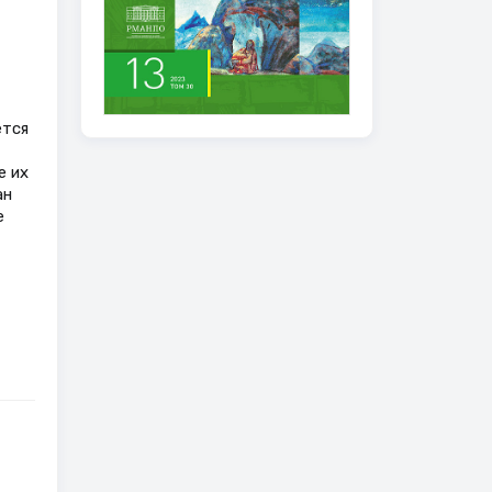
ется
е их
ан
е