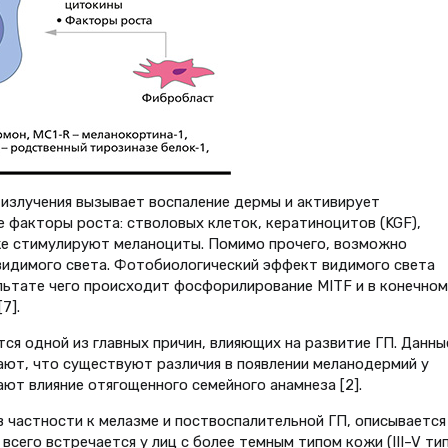
излучения вызывает воспаление дермы и активирует
факторы роста: стволовых клеток, кератиноцитов (KGF),
же стимулируют меланоциты. Помимо прочего, возможно
видимого света. Фотобиологический эффект видимого света
ультате чего происходит фосфорилирование MITF и в конечном
7].
ся одной из главных причин, влияющих на развитие ГП. Данны
ют, что существуют различия в появлении меланодермий у
ют влияние отягощенного семейного анамнеза [2].
в частности к мелазме и поствоспалительной ГП, описывается
 всего встречается у лиц с более темным типом кожи (III–V ти