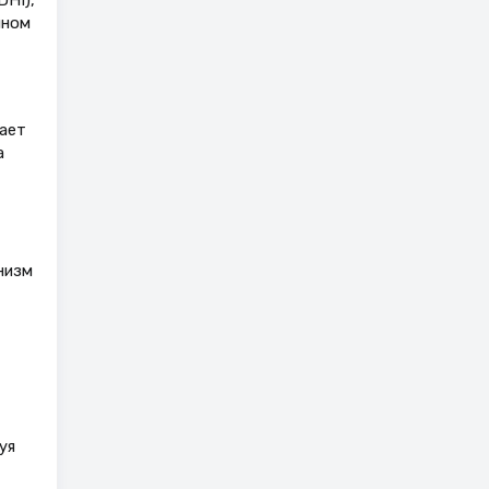
ином
ает
а
низм
уя