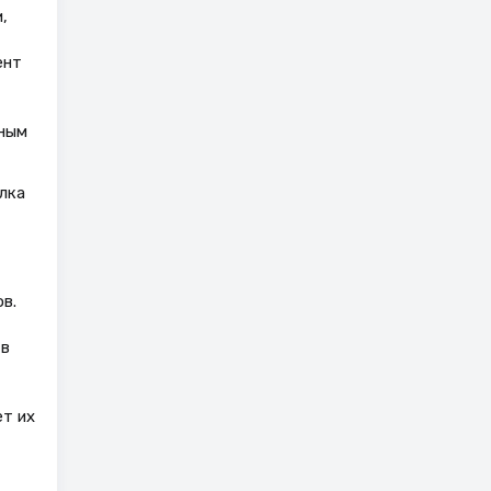
,
ент
нным
лка
в.
 в
ет их