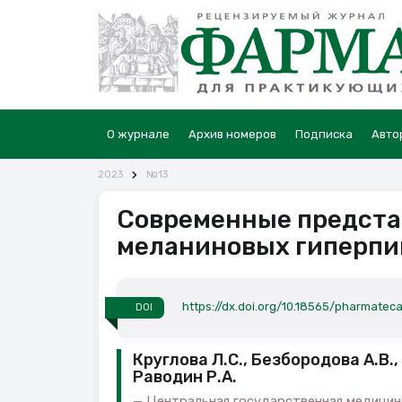
О журнале
Архив номеров
Подписка
Авто
2023
№13
Современные предста
меланиновых гиперпи
https://dx.doi.org/10.18565/pharmateca
DOI
Круглова Л.С., Безбородова А.В., 
Раводин Р.А.
Центральная государственная медицин