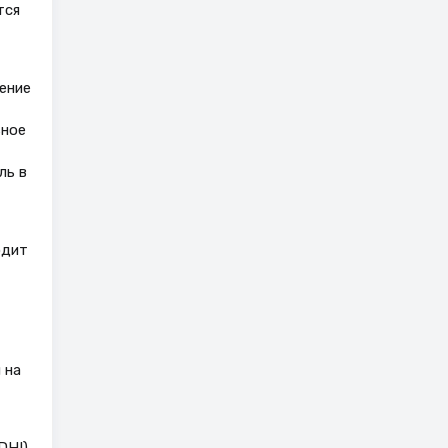
тся
ение
ьное
ль в
одит
 на
HI),