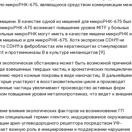
ую микроРНК-675, являющуюся средством коммуникации ме
мишени. В качестве одной из мишеней для микроРНК-675 был
 микроРНК-675 возникает повышение уровня MITF у больных
ельные микроРНК могут иметь в качестве мишени микроРНК и
ся мишенью и для микроРНК-675. Хотя экспрессия CDH11 не
что CDH11 в фибробластах или кератиноцитах стимулировал
t и протеинкиназы В в культуре меланоцитов [9].
я экологическая обстановка может быть возможной причиной
виде взвешенных твердых частиц и ароматических полицикличе
ению через кожные покровы в виде наночастиц. В дальнейшем
торые участвуют в восстановительном цикле и производят
енные частицы увеличивают производство активных форм
ром повышения уровня металлопротеиназ, что ведет к внешне
еме влияния экологических факторов на возникновение ГП
ен специальный термин «лентиго, индуцированное окружающ
вации арил-углеводородного рецептора посредством УФ-
грает важную роль в инициировании и поддержании нарушения