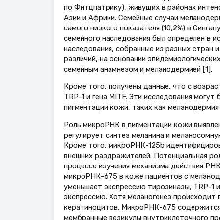
по Фитцпатрику), живущих в районах интен
Азии и Африки. Семейные случаи меланодер
самого низкого показателя (10,2%) в Сингап
семейного наследования был определен в и
наследования, собранные из разных стран и
различий, на основании эпидемиологически
семейным анамнезом и меланодермией [1].
Кроме того, получены данные, что с возра
TRP-1 и гена MITF. Эти исследования могут
пигментации кожи, таких как меланодермия и
Роль микроРНК в пигментации кожи выявлен
регулирует синтез меланина и меланосомну
Кроме того, микроРНК-125b идентифицирова
внешних раздражителей. Потенциальная ро
процессе изучения механизма действия РНК
микроРНК-675 в коже пациентов с меланод
уменьшает экспрессию тирозиназы, TRP-1 и
экспрессию. Хотя меланогенез происходит
кератиноцитов. МикроРНК-675 содержится 
мембранные везикулы внутриклеточного пр