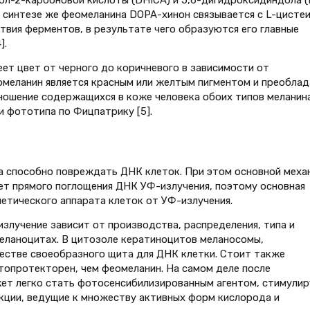
 синтезе же феомеланина DOPA-хинон связывается с L-цисте
твия ферментов, в результате чего образуются его главные
].
еет цвет от черного до коричневого в зависимости от
омеланин является красным или желтым пигментом и преоблад
ношение содержащихся в коже человека обоих типов меланин
и фототипа по Фицпатрику [5].
а способно повреждать ДНК клеток. При этом основной меха
чет прямого поглощения ДНК УФ-излучения, поэтому основная
нетического аппарата клеток от УФ-излучения.
злучение зависит от производства, распределения, типа и
меланоцитах. В цитозоле кератиноцитов меланосомы,
естве своеобразного щита для ДНК клетки. Стоит также
топротекторен, чем феомеланин. На самом деле после
ет легко стать фотосенсибилизированным агентом, стимулир
акции, ведущие к множеству активных форм кислорода и