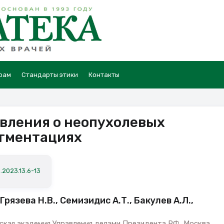
рам
Стандарты этики
Контакты
вления о неопухолевых
гментациях
.2023.13.6-13
Грязева Н.В., Семизидис А.Т., Бакулев А.Л.,
ская академия Управления делами Президента РФ, Москва,