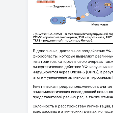
В дополнение, длительное воздействие УФ-
фибробласты, которые выделяют различные 
гепатоцитов, которые в свою очередь так
синергетическое действие УФ-излучения и 
индуцируется через Опсин-3 (OPN3), в рез
итоге – увеличение активности тирозиназы [
Генетическая предрасположенность считает
эпидемиологических исследований показыва
представителей разных рас, а также отмеча
Склонность к расстройствам пигментации, 
всех расовых и этнических группах, но чаще