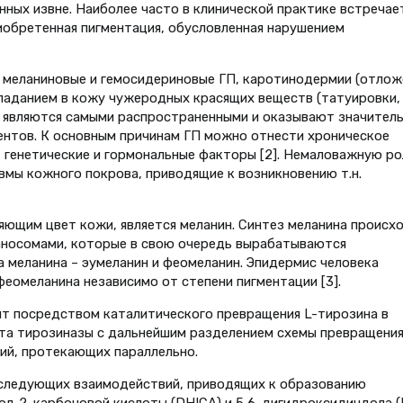
нных извне. Наиболее часто в клинической практике встречае
риобретенная пигментация, обусловленная нарушением
т меланиновые и гемосидериновые ГП, каротинодермии (отлож
опаданием в кожу чужеродных красящих веществ (татуировки,
ГП являются самыми распространенными и оказывают значител
иентов. К основным причинам ГП можно отнести хроническое
 генетические и гормональные факторы [2]. Немаловажную ро
вмы кожного покрова, приводящие к возникновению т.н.
ющим цвет кожи, является меланин. Синтез меланина происх
ланосомами, которые в свою очередь вырабатываются
 меланина – эумеланин и феомеланин. Эпидермис человека
еомеланина независимо от степени пигментации [3].
ит посредством каталитического превращения L-тирозина в
та тирозиназы с дальнейшим разделением схемы превращения
ий, протекающих параллельно.
оследующих взаимодействий, приводящих к образованию
л-2-карбоновой кислоты (DHICA) и 5,6-дигидроксидиндола (D