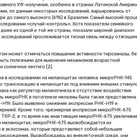
сивного УФ-излучения, особенно в странах Латинской Америки
мии, по данным некоторых исследований, варьировались от
уре до самого высокого (61%) в Бразилии. Самый высокий проц
сследовании «случай–контроль». Хотя показатели семейного
 даже из одной и той же страны, показали широкий диапазон
х исследований прослеживается тесная связь между отягоще
стом может отмечаться повышение активности тирозиназы, бе
 быть полезными для выяснения механизмов возрастной
 солнечное лентиго [2].
а в исследованиях на меланоцитах человека: микроРНК-145
ю транслокацию в меланоцитах под влиянием внешних стимуло
на как регулятор меланогенеза в отсутствие воздействия
ль микроРНК в патогенезе мелазмы была также представлена
-H19. Было выявлено снижение экспрессии РНК-Н19 и
ермией. Кроме того, чрезмерная экспрессия микроРНК-675
 TRP-2, в то время как инактивация микроРНК-675 увеличива
 в меланоцитах, микроРНК-675 высвобождается из
в экзосомах, которые представляют собой небольшие
оисхождения. Высвобождаясь во внеклеточной среде, они