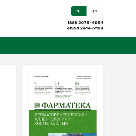
ru
en
ISSN 2073–4034
eISSN 2414–9128