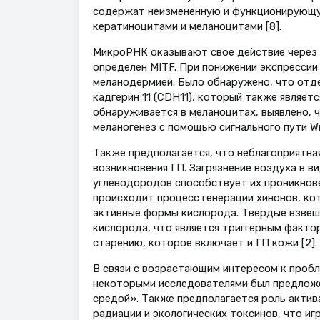
содержат неизмененную и функционирующ
кератиноцитами и меланоцитами [8].
МикроРНК оказывают свое действие через 
определен MITF. При понижении экспрессии
меланодермией. Было обнаружено, что отд
кадгерин 11 (CDH11), который также являет
обнаруживается в меланоцитах, выявлено, 
меланогенез с помощью сигнального пути Wn
Также предполагается, что неблагоприятна
возникновения ГП. Загрязнение воздуха в 
углеводородов способствует их проникнов
происходит процесс генерации хинонов, ко
активные формы кислорода. Твердые взвеш
кислорода, что является триггерным факто
старению, которое включает и ГП кожи [2].
В связи с возрастающим интересом к пробл
некоторыми исследователями был предлож
средой». Также предполагается роль акти
радиации и экологических токсинов, что и