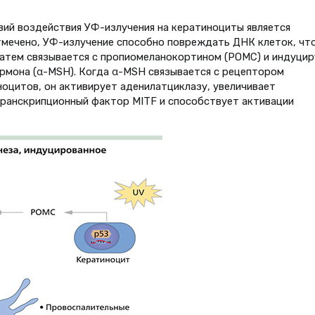
вий воздействия УФ-излучения на кератиноциты является
отмечено, УФ-излучение способно повреждать ДНК клеток, чт
затем связывается с пропиомеланокортином (POMC) и индуцир
мона (α-MSH). Когда α-MSH связывается с рецептором
ноцитов, он активирует аденилатциклазу, увеличивает
ранскрипционный фактор MITF и способствует активации