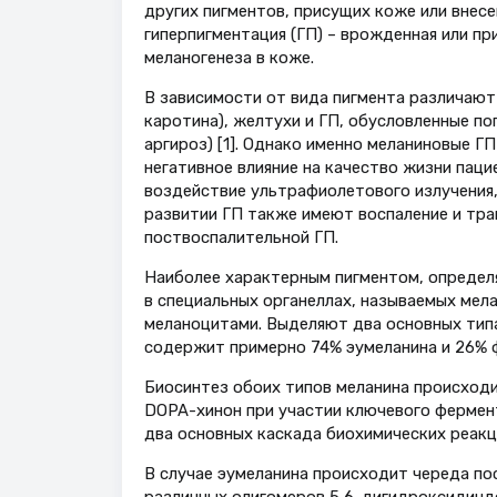
других пигментов, присущих коже или внесе
гиперпигментация (ГП) – врожденная или п
меланогенеза в коже.
В зависимости от вида пигмента различаю
каротина), желтухи и ГП, обусловленные п
аргироз) [1]. Однако именно меланиновые 
негативное влияние на качество жизни пац
воздействие ультрафиолетового излучения,
развитии ГП также имеют воспаление и тра
поствоспалительной ГП.
Наиболее характерным пигментом, определя
в специальных органеллах, называемых ме
меланоцитами. Выделяют два основных типа
содержит примерно 74% эумеланина и 26% ф
Биосинтез обоих типов меланина происход
DOPA-хинон при участии ключевого фермен
два основных каскада биохимических реакц
В случае эумеланина происходит череда п
различных олигомеров 5,6-дигидроксидиндо