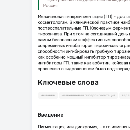
Россия
Меланиновая гиперпигментация (ГП) – дост
косметологам. В клинической практике наи
поствоспалительные ГП. Ключевым фермент
тирозиназа. При этом на сегодняшний день
самым безопасным и эффективным способом
современных ингибиторов тирозиназы ограни
способности ингибировать грибную тирозин
как особенно мощный ингибитор тирозиназы
ингибиторы ГП, такие как арбутин, койевая
сравнению с гидрохиноном было подтвержден
Ключевые слова
меланин
меланиновая гиперпигментация
тера
Введение
Пигментация, или дисхромия, – это изменен