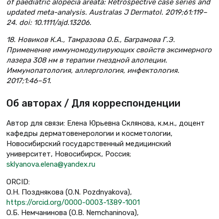
of paediatric alopecia areata: Retrospective case series and
updated meta-analysis. Australas J Dermatol. 2019;61:119–
24. doi: 10.1111/ajd.13206.
18. Новиков К.А., Тамразова О.Б., Баграмова Г.Э.
Применение иммуномодулирующих свойств эксимерного
лазера 308 нм в терапии гнездной алопеции.
Иммунопатология, аллергология, инфектология.
2017;1:46–51.
Об авторах / Для корреспонденции
Автор для связи: Елена Юрьевна Склянова, к.м.н., доцент
кафедры дерматовенерологии и косметологии,
Новосибирский государственный медицинский
университет, Новосибирск, Россия;
sklyanova.elena@yandex.ru
ORCID:
О.Н. Позднякова (O.N. Pozdnyakova),
https://orcid.org/0000-0003-1389-1001
О.Б. Немчанинова (О.В. Nemchaninova),