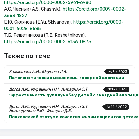
https://orcid.org/0000-0002-5961-6980
А.С. Часнык (A.S. Chasnyk),
https://orcid.org/0009-0002-
3663-1827
Е.Ю. Склянова (E.Yu. Sklyanova),
https://orcid.org/0000-
0001-6028-8585
Т.Б. Решетникова (T.B. Reshetnikova),
https://orcid.org/0000-0002-6156-0875
Также по теме
Кажжанова А.М., Юсупова Л.А.
№8 / 2023
Патогенетические механизмы гнездной алопеции
Догов А.М., Мурашкин Н.Н., Амбарчян Э.Т.
№13 / 2023
Эффективность дупилумаба у детей с гнездной алопец
Догов А.М., Мурашкин Н.Н., Амбарчян Э.Т.,
№14 / 2022
Нежведилова Р.Ю., Федоров Д.В.
Психический статус и качество жизни пациентов детск