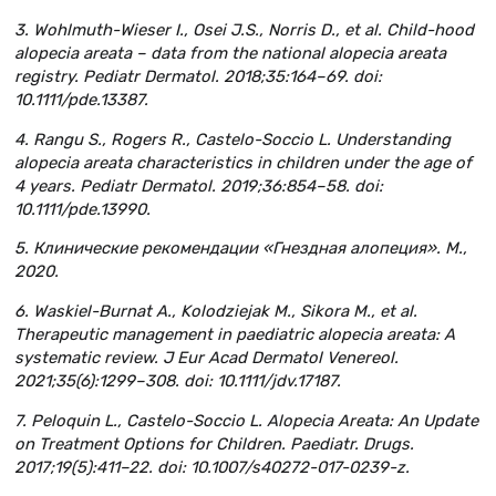
3. Wohlmuth-Wieser I., Osei J.S., Norris D., et al. Child-hood
alopecia areata – data from the national alopecia areata
registry. Pediatr Dermatol. 2018;35:164–69. doi:
10.1111/pde.13387.
4. Rangu S., Rogers R., Castelo-Soccio L. Understanding
alopecia areata characteristics in children under the age of
4 years. Pediatr Dermatol. 2019;36:854–58. doi:
10.1111/pde.13990.
5. Клинические рекомендации «Гнездная алопеция». М.,
2020.
6. Waskiel-Burnat A., Kolodziejak M., Sikora M., et al.
Therapeutic management in paediatric alopecia areata: A
systematic review. J Eur Acad Dermatol Venereol.
2021;35(6):1299–308. doi: 10.1111/jdv.17187.
7. Peloquin L., Castelo-Soccio L. Alopecia Areata: An Update
on Treatment Options for Children. Paediatr. Drugs.
2017;19(5):411–22. doi: 10.1007/s40272-017-0239-z.