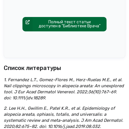
Полный текст статьи
доступен в "Библиотеке Врача"
Список литературы
1. Fernandez L.T., Gomez-Flores M., Herz-Ruelas M.E., et al.
Nail clippings microscopy in alopecia areata: An unexplored
tool. J Eur Acad Dermatol Venereol. 2022;36(10):767–69.
doi: 10.1111/jdv.18289.
2. Lee H.H., Gwillim E., Patel K.R., et al. Epidemiology of
alopecia areata, ophiasis, totalis, and universalis: a
systematic review and meta-analysis. J Am Acad Dermatol.
2020;82:675–82. doi: 10.1016/j.jaad.2019.08.032.