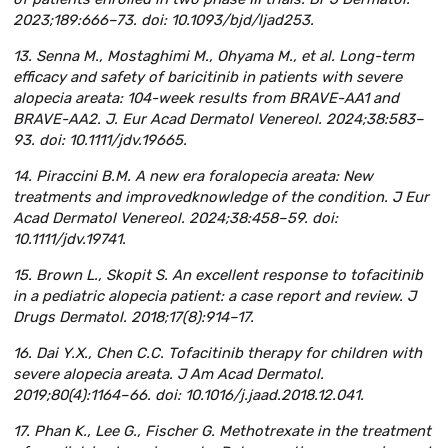
2023;189:666–73. doi: 10.1093/bjd/ljad253.
13. Senna M., Mostaghimi M., Ohyama M., et al. Long-term
efficacy and safety of baricitinib in patients with severe
alopecia areata: 104-week results from BRAVE-AA1 and
BRAVE-AA2. J. Eur Acad Dermatol Venereol. 2024;38:583–
93. doi: 10.1111/jdv.19665.
14. Piraccini B.M. A new era foralopecia areata: New
treatments and improvedknowledge of the condition. J Eur
Acad Dermatol Venereol. 2024;38:458–59. doi:
10.1111/jdv.19741.
15. Brown L., Skopit S. An excellent response to tofacitinib
in a pediatric alopecia patient: a case report and review. J
Drugs Dermatol. 2018;17(8):914–17.
16. Dai Y.X., Chen C.C. Tofacitinib therapy for children with
severe alopecia areata. J Am Acad Dermatol.
2019;80(4):1164–66. doi: 10.1016/j.jaad.2018.12.041.
17. Phan K., Lee G., Fischer G. Methotrexate in the treatment