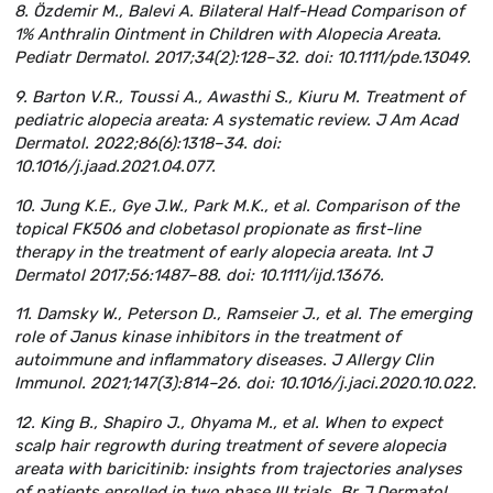
8. Özdemir M., Balevi A. Bilateral Half-Head Comparison of
1% Anthralin Ointment in Children with Alopecia Areata.
Pediatr Dermatol. 2017;34(2):128–32. doi: 10.1111/pde.13049.
9. Barton V.R., Toussi A., Awasthi S., Kiuru M. Treatment of
pediatric alopecia areata: A systematic review. J Am Acad
Dermatol. 2022;86(6):1318–34. doi:
10.1016/j.jaad.2021.04.077.
10. Jung K.E., Gye J.W., Park M.K., et al. Comparison of the
topical FK506 and clobetasol propionate as first-line
therapy in the treatment of early alopecia areata. Int J
Dermatol 2017;56:1487–88. doi: 10.1111/ijd.13676.
11. Damsky W., Peterson D., Ramseier J., et al. The emerging
role of Janus kinase inhibitors in the treatment of
autoimmune and inflammatory diseases. J Allergy Clin
Immunol. 2021;147(3):814–26. doi: 10.1016/j.jaci.2020.10.022.
12. King B., Shapiro J., Ohyama M., et al. When to expect
scalp hair regrowth during treatment of severe alopecia
areata with baricitinib: insights from trajectories analyses
of patients enrolled in two phase III trials. Br J Dermatol.