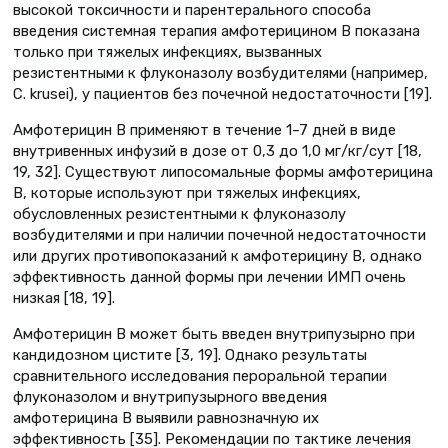
высокой токсичности и парентерального способа
введения системная терапия амфотерицином В показана
только при тяжелых инфекциях, вызванных
резистентными к флуконазолу возбудителями (например,
C. krusei), у пациентов без почечной недостаточности [19].
Амфотерицин B применяют в течение 1–7 дней в виде
внутривенных инфузий в дозе от 0,3 до 1,0 мг/кг/сут [18,
19, 32]. Существуют липосомальные формы амфотерицина
В, которые используют при тяжелых инфекциях,
обусловленных резистентными к флуконазолу
возбудителями и при наличии почечной недостаточности
или других противопоказаний к амфотерицину В, однако
эффективность данной формы при лечении ИМП очень
низкая [18, 19].
Амфотерицин В может быть введен внутрипузырно при
кандидозном цистите [3, 19]. Однако результаты
сравнительного исследования пероральной терапии
флуконазолом и внутрипузырного введения
амфотерицина B выявили равнозначную их
эффективность [35]. Рекомендации по тактике лечения