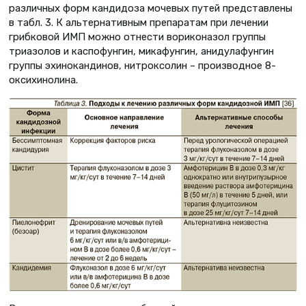
различных форм кандидоза мочевых путей представлены
в табл. 3. К альтернативным препаратам при лечении
грибковой ИМП можно отнести вориконазол группы
триазолов и каспофунгин, микафунгин, анидулафунгин
группы эхинокандинов, нитроксолин – производное 8-
оксихинолина.