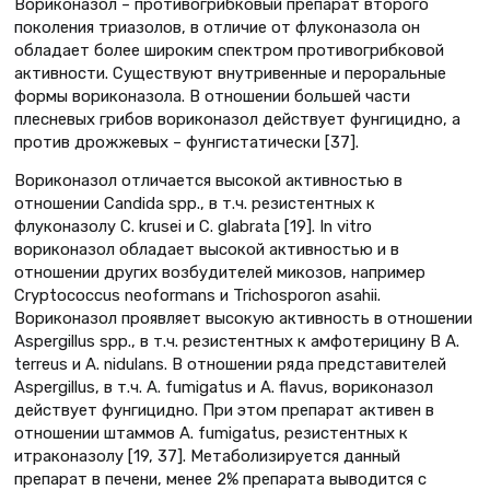
Вориконазол – противогрибковый препарат второго
поколения триазолов, в отличие от флуконазола он
обладает более широким спектром противогрибковой
активности. Существуют внутривенные и пероральные
формы вориконазола. В отношении большей части
плесневых грибов вориконазол действует фунгицидно, а
против дрожжевых – фунгистатически [37].
Вориконазол отличается высокой активностью в
отношении Candida spp., в т.ч. резистентных к
флуконазолу C. krusei и C. glabrata [19]. In vitro
вориконазол обладает высокой активностью и в
отношении других возбудителей микозов, например
Cryptococcus neoformans и Trichosporon asahii.
Вориконазол проявляет высокую активность в отношении
Aspergillus spp., в т.ч. резистентных к амфотерицину В A.
terreus и A. nidulans. В отношении ряда представителей
Aspergillus, в т.ч. A. fumigatus и A. flavus, вориконазол
действует фунгицидно. При этом препарат активен в
отношении штаммов A. fumigatus, резистентных к
итраконазолу [19, 37]. Метаболизируется данный
препарат в печени, менее 2% препарата выводится с