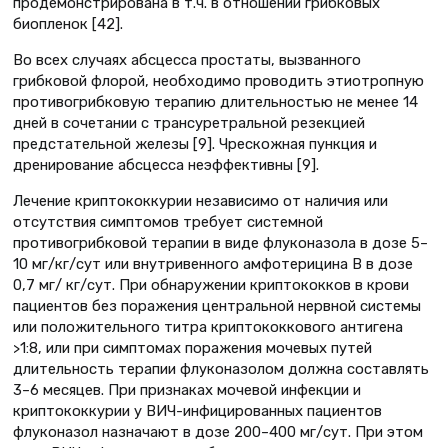
продемонстрирована в т.ч. в отношении грибковых
биопленок [42].
Во всех случаях абсцесса простаты, вызванного
грибковой флорой, необходимо проводить этиотропную
противогрибковую терапию длительностью не менее 14
дней в сочетании c трансуретральной резекцией
предстательной железы [9]. Чрескожная пункция и
дренирование абсцесса неэффективны [9].
Лечение криптококкурии независимо от наличия или
отсутствия симптомов требует системной
противогрибковой терапии в виде флуконазола в дозе 5–
10 мг/кг/сут или внутривенного амфотерицина В в дозе
0,7 мг/ кг/сут. При обнаружении криптококков в крови
пациентов без поражения центральной нервной системы
или положительного титра криптококкового антигена
>1:8, или при симптомах поражения мочевых путей
длительность терапии флуконазолом должна составлять
3–6 месяцев. При признаках мочевой инфекции и
криптококкурии у ВИЧ-инфицированных пациентов
флуконазол назначают в дозе 200–400 мг/сут. При этом