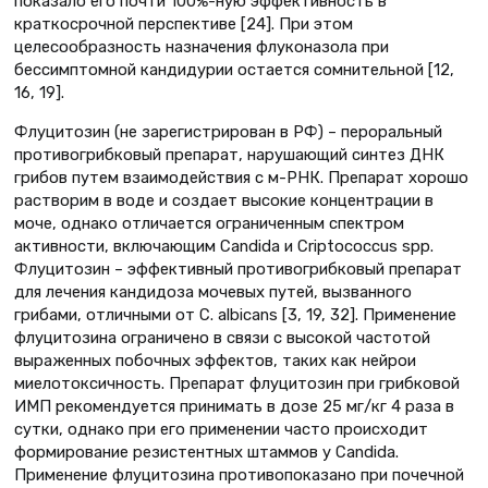
показало его почти 100%-ную эффективность в
краткосрочной перспективе [24]. При этом
целесообразность назначения флуконазола при
бессимптомной кандидурии остается сомнительной [12,
16, 19].
Флуцитозин (не зарегистрирован в РФ) – пероральный
противогрибковый препарат, нарушающий синтез ДНК
грибов путем взаимодействия с м-РНК. Препарат хорошо
растворим в воде и создает высокие концентрации в
моче, однако отличается ограниченным спектром
активности, включающим Candida и Criptococcus spp.
Флуцитозин – эффективный противогрибковый препарат
для лечения кандидоза мочевых путей, вызванного
грибами, отличными от C. albicans [3, 19, 32]. Применение
флуцитозина ограничено в связи с высокой частотой
выраженных побочных эффектов, таких как нейрои
миелотоксичность. Препарат флуцитозин при грибковой
ИМП рекомендуется принимать в дозе 25 мг/кг 4 раза в
сутки, однако при его применении часто происходит
формирование резистентных штаммов у Candida.
Применение флуцитозина противопоказано при почечной