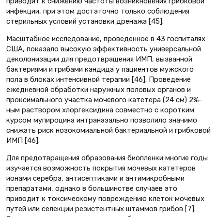
приводит к снижению частоты возникновения грибковой
инфекции, при этом достаточно только соблюдения
стерильных условий установки дренажа [45].
Масштабное исследование, проведенное в 43 госпиталях
США, показало высокую эффективность универсальной
деколонизации для предотвращения ИМП, вызванной
бактериями и грибами кандида у пациентов мужского
пола в блоках интенсивной терапии [46]. Проведение
ежедневной обработки наружных половых органов и
проксимального участка мочевого катетера (24 см) 2%-
ным раствором хлоргексидина совместно с коротким
курсом мупироцина интраназально позволило значимо
снижать риск нозокомиальной бактериальной и грибковой
ИМП [46].
Для предотвращения образования биопленки многие годы
изучается возможность покрытия мочевых катетеров
ионами серебра, антисептиками и антимикробными
препаратами, однако в большинстве случаев это
приводит к токсическому повреждению клеток мочевых
путей или селекции резистентных штаммов грибов [7].