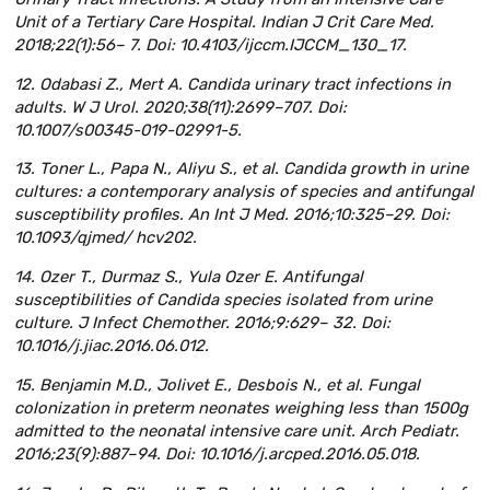
Unit of a Tertiary Care Hospital. Indian J Crit Care Med.
2018;22(1):56– 7. Doi: 10.4103/ijccm.IJCCM_130_17.
12. Odabasi Z., Mert A. Candida urinary tract infections in
adults. W J Urol. 2020;38(11):2699–707. Doi:
10.1007/s00345-019-02991-5.
13. Toner L., Papa N., Aliyu S., et al. Candida growth in urine
cultures: a contemporary analysis of species and antifungal
susceptibility profiles. An Int J Med. 2016;10:325–29. Doi:
10.1093/qjmed/ hcv202.
14. Ozer T., Durmaz S., Yula Ozer E. Antifungal
susceptibilities of Candida species isolated from urine
culture. J Infect Chemother. 2016;9:629– 32. Doi:
10.1016/j.jiac.2016.06.012.
15. Benjamin M.D., Jolivet E., Desbois N., et al. Fungal
colonization in preterm neonates weighing less than 1500g
admitted to the neonatal intensive care unit. Arch Pediatr.
2016;23(9):887–94. Doi: 10.1016/j.arcped.2016.05.018.