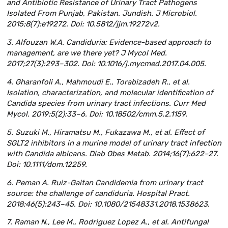
and Antibiotic Resistance of Urinary Tract Pathogens
Isolated From Punjab, Pakistan. Jundish. J Microbiol.
2015;8(7):e19272. Doi: 10.5812/jjm.19272v2.
3. Alfouzan W.A. Candiduria: Evidence-based approach to
management, are we there yet? J Mycol Med.
2017;27(3):293–302. Doi: 10.1016/j.mycmed.2017.04.005.
4. Gharanfoli A., Mahmoudi E., Torabizadeh R., et al.
Isolation, characterization, and molecular identification of
Candida species from urinary tract infections. Curr Med
Mycol. 2019;5(2):33–6. Doi: 10.18502/cmm.5.2.1159.
5. Suzuki M., Hiramatsu M., Fukazawa M., et al. Effect of
SGLT2 inhibitors in a murine model of urinary tract infection
with Candida albicans. Diab Obes Metab. 2014;16(7):622–27.
Doi: 10.1111/dom.12259.
6. Peman A. Ruiz-Gaitan Candidemia from urinary tract
source: the challenge of candiduria. Hospital Pract.
2018;46(5):243–45. Doi: 10.1080/21548331.2018.1538623.
7. Raman N., Lee M., Rodriguez Lopez A., et al. Antifungal