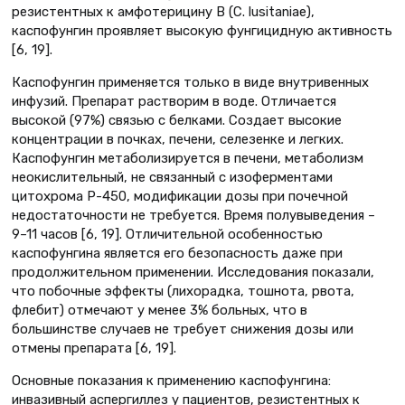
резистентных к амфотерицину В (C. lusitaniae),
каспофунгин проявляет высокую фунгицидную активность
[6, 19].
Каспофунгин применяется только в виде внутривенных
инфузий. Препарат растворим в воде. Отличается
высокой (97%) связью с белками. Создает высокие
концентрации в почках, печени, селезенке и легких.
Каспофунгин метаболизируется в печени, метаболизм
неокислительный, не связанный с изоферментами
цитохрома Р-450, модификации дозы при почечной
недостаточности не требуется. Время полувыведения –
9–11 часов [6, 19]. Отличительной особенностью
каспофунгина является его безопасность даже при
продолжительном применении. Исследования показали,
что побочные эффекты (лихорадка, тошнота, рвота,
флебит) отмечают у менее 3% больных, что в
большинстве случаев не требует снижения дозы или
отмены препарата [6, 19].
Основные показания к применению каспофунгина:
инвазивный аспергиллез у пациентов, резистентных к