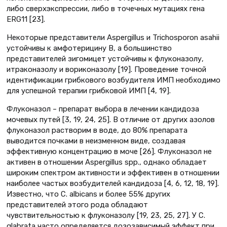
либо сверхэкспрессии, либо в точечных мутациях гена
ERG11 [23].
Некоторые представители Aspergillus и Trichosporon asahii
устойчивы к амфотерицину В, а большинство
представителей зигомицет устойчивы к флуконазолу,
итраконазолу и вориконазолу [19]. Проведение точной
идентификации грибкового возбудителя ИМП необходимо
для успешной терапии грибковой ИМП [4, 19].
Флуконазол – препарат выбора в лечении кандидоза
мочевых путей [3, 19, 24, 25]. В отличие от других азолов
флуконазол растворим в воде, до 80% препарата
выводится почками в неизменном виде, создавая
эффективную концентрацию в моче [26]. Флуконазол не
активен в отношении Aspergillus spp., однако обладает
широким спектром активности и эффективен в отношении
наиболее частых возбудителей кандидоза [4, 6, 12, 18, 19].
Известно, что C. albicans и более 55% других
представителей этого рода обладают
чувствительностью к флуконазолу [19, 23, 25, 27]. У C.
glabrata часто определяется дозозависимый эффект при