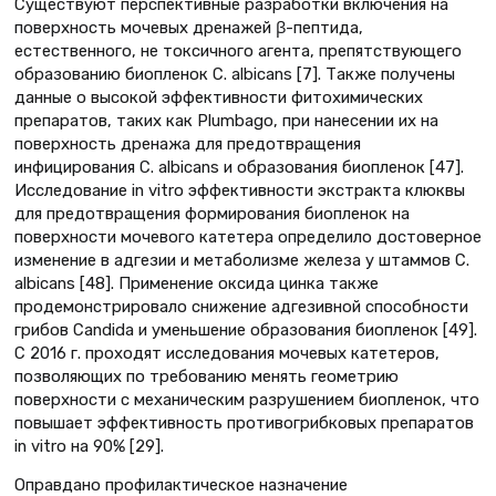
Существуют перспективные разработки включения на
поверхность мочевых дренажей β-пептида,
естественного, не токсичного агента, препятствующего
образованию биопленок C. albicans [7]. Также получены
данные о высокой эффективности фитохимических
препаратов, таких как Plumbago, при нанесении их на
поверхность дренажа для предотвращения
инфицирования C. albicans и образования биопленок [47].
Исследование in vitro эффективности экстракта клюквы
для предотвращения формирования биопленок на
поверхности мочевого катетера определило достоверное
изменение в адгезии и метаболизме железа у штаммов C.
albicans [48]. Применение оксида цинка также
продемонстрировало снижение адгезивной способности
грибов Candida и уменьшение образования биопленок [49].
С 2016 г. проходят исследования мочевых катетеров,
позволяющих по требованию менять геометрию
поверхности с механическим разрушением биопленок, что
повышает эффективность противогрибковых препаратов
in vitro на 90% [29].
Оправдано профилактическое назначение