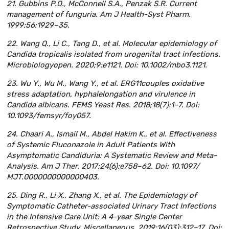
21. Gubbins P.O., McConnell S.A., Penzak S.R. Current
management of funguria. Am J Health-Syst Pharm.
1999;56:1929–35.
22. Wang Q., Li C., Tang D., et al. Molecular epidemiology of
Candida tropicalis isolated from urogenital tract infections.
Microbiologyopen. 2020;9:e1121. Doi: 10.1002/mbo3.1121.
23. Wu Y., Wu M., Wang Y., et al. ERG11couples oxidative
stress adaptation, hyphalelongation and virulence in
Candida albicans. FEMS Yeast Res. 2018;18(7):1–7. Doi:
10.1093/femsyr/foy057.
24. Chaari A., Ismail M., Abdel Hakim K., et al. Effectiveness
of Systemic Fluconazole in Adult Patients With
Asymptomatic Candiduria: A Systematic Review and Meta-
Analysis. Am J Ther. 2017;24(6):e758–62. Doi: 10.1097/
MJT.0000000000000403.
25. Ding R., Li X., Zhang X., et al. The Epidemiology of
Symptomatic Catheter-associated Urinary Tract Infections
in the Intensive Care Unit: A 4-year Single Center
Retrospective Study. Miscellaneous. 2019;16(03):312–17. Doi: