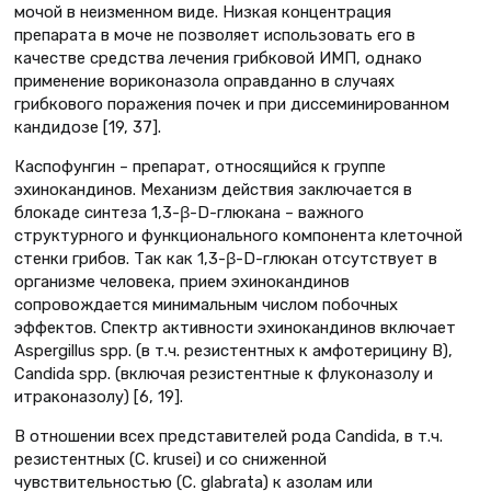
мочой в неизменном виде. Низкая концентрация
препарата в моче не позволяет использовать его в
качестве средства лечения грибковой ИМП, однако
применение вориконазола оправданно в случаях
грибкового поражения почек и при диссеминированном
кандидозе [19, 37].
Каспофунгин – препарат, относящийся к группе
эхинокандинов. Механизм действия заключается в
блокаде синтеза 1,3-β-D-глюкана – важного
структурного и функционального компонента клеточной
стенки грибов. Так как 1,3-β-D-глюкан отсутствует в
организме человека, прием эхинокандинов
сопровождается минимальным числом побочных
эффектов. Спектр активности эхинокандинов включает
Aspergillus spp. (в т.ч. резистентных к амфотерицину В),
Candida spp. (включая резистентные к флуконазолу и
итраконазолу) [6, 19].
В отношении всех представителей рода Candida, в т.ч.
резистентных (C. krusei) и со сниженной
чувствительностью (C. glabrata) к азолам или