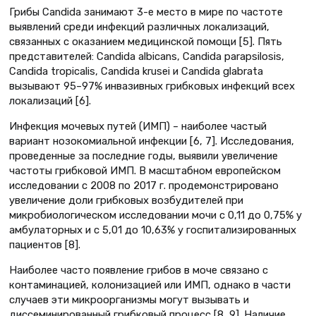
Грибы Candida занимают 3-е место в мире по частоте
выявлений среди инфекций различных локализаций,
связанных с оказанием медицинской помощи [5]. Пять
представителей: Candida albicans, Candida parapsilosis,
Candida tropicalis, Candida krusei и Candida glabrata
вызывают 95–97% инвазивных грибковых инфекций всех
локализаций [6].
Инфекция мочевых путей (ИМП) – наиболее частый
вариант нозокомиальной инфекции [6, 7]. Исследования,
проведенные за последние годы, выявили увеличение
частоты грибковой ИМП. В масштабном европейском
исследовании с 2008 по 2017 г. продемонстрировано
увеличение доли грибковых возбудителей при
микробиологическом исследовании мочи с 0,11 до 0,75% у
амбулаторных и с 5,01 до 10,63% у госпитализированных
пациентов [8].
Наиболее часто появление грибов в моче связано с
контаминацией, колонизацией или ИМП, однако в части
случаев эти микроорганизмы могут вызывать и
диссеминированный грибковый процесс [8, 9]. Наличие