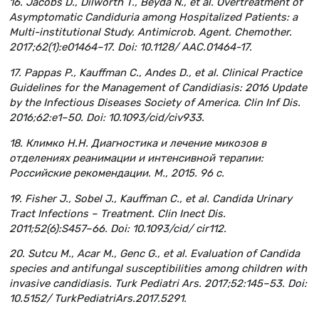
16. Jacobs D., Dilworth T., Beyda N., et al. Overtreatment of
Asymptomatic Candiduria among Hospitalized Patients: a
Multi-institutional Study. Antimicrob. Agent. Chemother.
2017;62(1):e01464–17. Doi: 10.1128/ AAC.01464-17.
17. Pappas P., Kauffman C., Andes D., et al. Clinical Practice
Guidelines for the Management of Candidiasis: 2016 Update
by the Infectious Diseases Society of America. Clin Inf Dis.
2016;62:e1–50. Doi: 10.1093/cid/civ933.
18. Климко Н.Н. Диагностика и лечение микозов в
отделениях реанимации и интенсивной терапии:
Российские рекомендации. М., 2015. 96 с.
19. Fisher J., Sobel J., Kauffman C., et al. Candida Urinary
Tract Infections – Treatment. Clin Inect Dis.
2011;52(6):S457–66. Doi: 10.1093/cid/ cir112.
20. Sutcu M., Acar M., Genc G., et al. Evaluation of Candida
species and antifungal susceptibilities among children with
invasive candidiasis. Turk Pediatri Ars. 2017;52:145–53. Doi:
10.5152/ TurkPediatriArs.2017.5291.