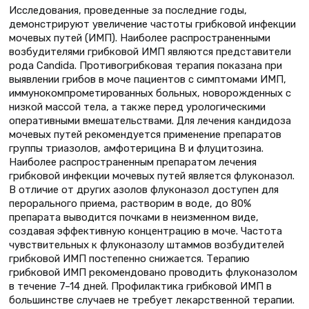
Исследования, проведенные за последние годы,
демонстрируют увеличение частоты грибковой инфекции
мочевых путей (ИМП). Наиболее распространенными
возбудителями грибковой ИМП являются представители
рода Candida. Противогрибковая терапия показана при
выявлении грибов в моче пациентов с симптомами ИМП,
иммунокомпрометированных больных, новорожденных с
низкой массой тела, а также перед урологическими
оперативными вмешательствами. Для лечения кандидоза
мочевых путей рекомендуется применение препаратов
группы триазолов, амфотерицина B и флуцитозина.
Наиболее распространенным препаратом лечения
грибковой инфекции мочевых путей является флуконазол.
В отличие от других азолов флуконазол доступен для
перорального приема, растворим в воде, до 80%
препарата выводится почками в неизменном виде,
создавая эффективную концентрацию в моче. Частота
чувствительных к флуконазолу штаммов возбудителей
грибковой ИМП постепенно снижается. Терапию
грибковой ИМП рекомендовано проводить флуконазолом
в течение 7–14 дней. Профилактика грибковой ИМП в
большинстве случаев не требует лекарственной терапии.