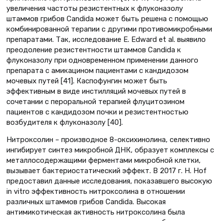
увеличения частоты резистентных к флуконазолу
штаммов грибов Candida может быть решена с помощью
комбинированной терапии с другими противомикробными
препаратами. Так, исследование E. Edward et al. выявило
преодоление резистентности штаммов Candida к
флуконазолу при одновременном применении данного
препарата с амикацином пациентами с кандидозом
мочевых путей [41]. Каспофунгин может быть
эффективным в виде инстилляций мочевых путей в
сочетании с пероральной терапией флуцитозином
пациентов с кандидозом почки и резистентностью
возбудителя к флуконазолу [40].
Нитроксолин – производное 8-оксихинолина, селективно
ингибирует синтез микробной ДНК, образует комплексы с
металлосодержащими ферментами микробной клетки,
вызывает бактериостатический эффект. В 2017 г. H. Hof
предоставил данные исследования, показавшего высокую
in vitro эффективность нитроксолина в отношении
различных штаммов грибов Candida. Высокая
антимикотическая активность нитроксолина была