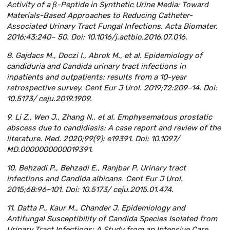
Activity of a β-Peptide in Synthetic Urine Media: Toward
Materials-Based Approaches to Reducing Catheter-
Associated Urinary Tract Fungal Infections. Acta Biomater.
2016;43:240– 50. Doi: 10.1016/j.actbio.2016.07.016.
8. Gajdacs M., Doczi I., Abrok M., et al. Epidemiology of
candiduria and Candida urinary tract infections in
inpatients and outpatients: results from a 10-year
retrospective survey. Cent Eur J Urol. 2019;72:209–14. Doi:
10.5173/ ceju.2019.1909.
9. Li Z., Wen J., Zhang N., et al. Emphysematous prostatic
abscess due to candidiasis: A case report and review of the
literature. Med. 2020;99(9): e19391. Doi: 10.1097/
MD.0000000000019391.
10. Behzadi P., Behzadi E., Ranjbar P. Urinary tract
infections and Candida albicans. Cent Eur J Urol.
2015;68:96–101. Doi: 10.5173/ ceju.2015.01.474.
11. Datta P., Kaur M., Chander J. Epidemiology and
Antifungal Susceptibility of Candida Species Isolated from
Urinary Tract Infections: A Study from an Intensive Care