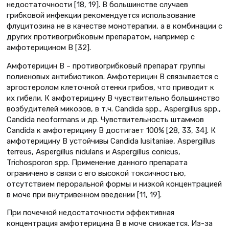
недостаточности [18, 19]. В большинстве случаев
грибковой инфекции рекомендуется использование
флуцитозина не в качестве монотерапии, а в комбинации с
других противогрибковым препаратом, например с
амфотерицином В [32].
Амфотерицин В – противогрибковый препарат группы
полиеновых антибиотиков. Амфотерицин В связывается с
эргостеролом клеточной стенки грибов, что приводит к
их гибели. К амфотерицину В чувствительно большинство
возбудителей микозов, в т.ч. Candida spp., Aspergillus spp.,
Candida neoformans и др. Чувствительность штаммов
Candida к амфотерицину В достигает 100% [28, 33, 34]. К
амфотерицину В устойчивы Candida lusitaniae, Aspergillus
terreus, Aspergillus nidulans и Aspergillus conicus,
Trichosporon spp. Применение данного препарата
ограничено в связи с его высокой токсичностью,
отсутствием пероральной формы и низкой концентрацией
в моче при внутривенном введении [11, 19].
При почечной недостаточности эффективная
концентрация амфотерицина В в моче снижается. Из-за