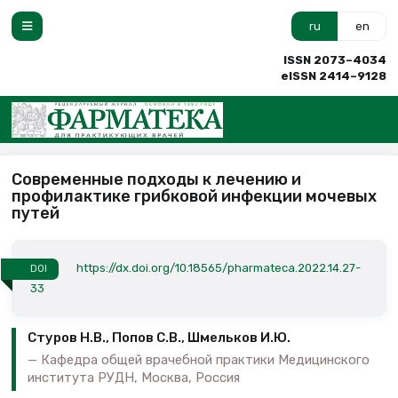
ru
en
ISSN 2073–4034
eISSN 2414–9128
Современные подходы к лечению и
профилактике грибковой инфекции мочевых
путей
https://dx.doi.org/10.18565/pharmateca.2022.14.27-
DOI
33
Стуров Н.В., Попов С.В., Шмельков И.Ю.
Кафедра общей врачебной практики Медицинского
института РУДН, Москва, Россия