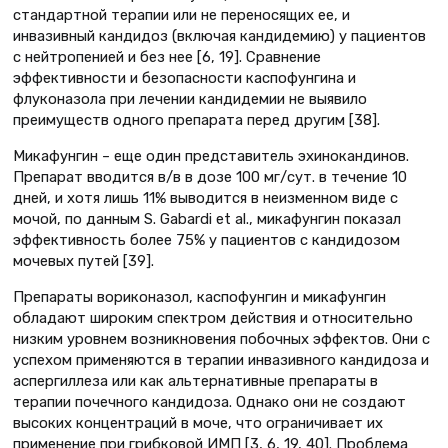
стандартной терапии или не переносящих ее, и
инвазивный кандидоз (включая кандидемию) у пациентов
с нейтропенией и без нее [6, 19]. Сравнение
эффективности и безопасности каспофунгина и
флуконазола при лечении кандидемии не выявило
преимуществ одного препарата перед другим [38].
Микафунгин – еще один представитель эхинокандинов.
Препарат вводится в/в в дозе 100 мг/сут. в течение 10
дней, и хотя лишь 11% выводится в неизменном виде с
мочой, по данным S. Gabardi et al., микафунгин показал
эффективность более 75% у пациентов с кандидозом
мочевых путей [39].
Препараты вориконазол, каспофунгин и микафунгин
обладают широким спектром действия и относительно
низким уровнем возникновения побочных эффектов. Они с
успехом применяются в терапии инвазивного кандидоза и
аспергиллеза или как альтернативные препараты в
терапии почечного кандидоза. Однако они не создают
высоких концентраций в моче, что ограничивает их
применение при грибковой ИМП [3, 6, 19, 40]. Проблема