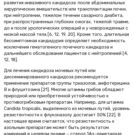
развития инвазивного кандидоза: после абдоминальных
хирургических вмешательств или трансплантации почки,
при нейтропении, тяжелом течении сахарного диабета,
при распространенных глубоких ожогах, тяжелой травме,
до и после урологических операций и у новорожденных с
низкой массой тела [6, 12, 19, 20]. Кроме того, длительная
бессимптомная кандидурия определяет необходимость
исключения гематогенного почечного кандидоза и
дальнейшего обследования пациентов с нейтропенией [4,
12, 18].
Для лечения кандидоза мочевых путей или
диссеминированного кандидоза рекомендуется
применение препаратов группы триазолов, амфотерицина
B и флуцитозина [21]. Многие штаммы грибов обладают
природной или приобретенной устойчивостью к
противогрибковым препаратам. Например, для штамма
Candida tropicalis, выделенного из мочевых путей, уровень
резистентности к флуконазолу достигает 50% [22]. В
настоящее время считается, что резистентность к
азольным препаратам может быть результатом
изменений в целевом энзиме – стерол 14α-деметилазе