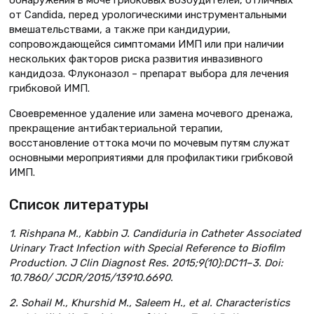
обнаружения в моче грибковых возбудителей, отличных
от Candida, перед урологическими инструментальными
вмешательствами, а также при кандидурии,
сопровождающейся симптомами ИМП или при наличии
нескольких факторов риска развития инвазивного
кандидоза. Флуконазол – препарат выбора для лечения
грибковой ИМП.
Своевременное удаление или замена мочевого дренажа,
прекращение антибактериальной терапии,
восстановление оттока мочи по мочевым путям служат
основными мероприятиями для профилактики грибковой
ИМП.
Список литературы
1. Rishpana M., Kabbin J. Candiduria in Catheter Associated
Urinary Tract Infection with Special Reference to Biofilm
Production. J Clin Diagnost Res. 2015;9(10):DC11–3. Doi:
10.7860/ JCDR/2015/13910.6690.
2. Sohail M., Khurshid M., Saleem H., et al. Characteristics