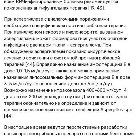
всем ВИЧинфицированным больным рекомендуется
пожизненная антифунгальная терапия [19, 43].
При аспергиллезе с внелегочными поражениями
необходима специфическая противогрибковая терапия.
При папиллярном некрозе и пиелонефрите, вызванном
аспергиллами, может формироваться участок очаговой
инфекции с распадом ткани – аспергиллема. При
обнаружении аспергиллемы показано хирургическое
лечение в сочетании с системной противогрибковой
терапией [44]. Оправданно назначение амфотерицина В в
дозе 1,0–1,5 мг/кг/сут, также возможно применение
назначения липосомальных форм амфотерицина В в дозе
3–5 мг/кг/сут с повышением дозы до 6 мг/кг/сут.
Возможно назначение итраконазола 400–600 мг/сут, 4
дня, затем 200 мг дважды в сутки. Длительность курса
терапии окончательно не определена и зависит от
времени исчезновения признаков инфекции Aspergillus spp.
[44].
В настоящее время ведутся перспективные разработки
новых противогрибковых препаратов с новыми белковыми