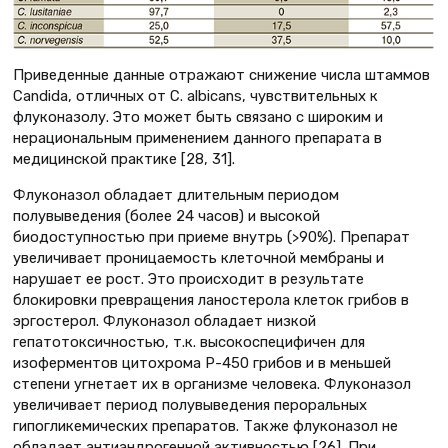
Приведенные данные отражают снижение числа штаммов
Candida, отличных от С. albicans, чувствительных к
флуконазолу. Это может быть связано с широким и
нерациональным применением данного препарата в
медицинской практике [28, 31].
Флуконазол обладает длительным периодом
полувыведения (более 24 часов) и высокой
биодоступностью при приеме внутрь (>90%). Препарат
увеличивает проницаемость клеточной мембраны и
нарушает ее рост. Это происходит в результате
блокировки превращения ланостерола клеток грибов в
эргостерол. Флуконазол обладает низкой
гепатотоксичностью, т.к. высокоспецифичен для
изоферментов цитохрома P-450 грибов и в меньшей
степени угнетает их в организме человека. Флуконазол
увеличивает период полувыведения пероральных
гипогликемических препаратов. Также флуконазол не
обладает антиандрогенной активностью [26]. При