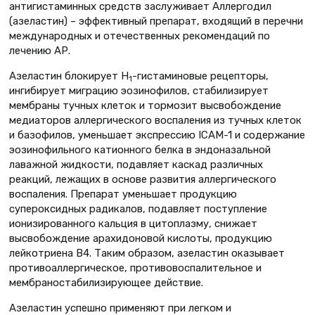
антигистаминных средств заслуживает Аллергодил
(азеластин) – эффективный препарат, входящий в перечни
международных и отечественных рекомендаций по
лечению АР.
Азеластин блокирует Н
-гистаминовые рецепторы,
1
ингибирует миграцию эозинофилов, стабилизирует
мембраны тучных клеток и тормозит высвобождение
медиаторов аллергического воспаления из тучных клеток
и базофилов, уменьшает экспрессию ICAM-1 и содержание
эозинофильного катионного белка в эндоназальной
лаважной жидкости, подавляет каскад различных
реакций, лежащих в основе развития аллергического
воспаления. Препарат уменьшает продукцию
супероксидных радикалов, подавляет поступление
ионизированного кальция в цитоплазму, снижает
высвобождение арахидоновой кислоты, продукцию
лейкотриена В4. Таким образом, азеластин оказывает
противоаллергическое, противовоспалительное и
мембраностабилизирующее действие.
Азеластин успешно применяют при легком и