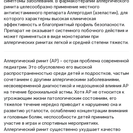
симптомы заболевания. В фармакотерапии аллергического
ринита целесообразно применение местного
антигистаминного препарата Аллергодил (азеластин), для
которого характерны высокая клиническая
эффективность и благоприятный профиль безопасности.
Препарат не оказывает системного побочного действия и
может применяться в виде монотерапии при
аллергических ринитах легкой и средней степени тяжести.
Аллергический ринит (АР) – острая проблема современной
педиатрии. Это обусловлено его высокой
распространенностью среди детей и подростков, частым
сочетанием с другими аллергическими заболеваниями,
несвоевременной диагностикой и недооценкой влияния АР
на течение бронхиальной астмы. Хотя АР не относится к
угрожающим жизни патологическим состояниям, его
тяжелое течение нередко приводит к нарушению сна и
развитию усталости, ослаблению концентрации внимания
и головным болям, неспособности детей принимать
участие в играх и спортивных мероприятиях.
Аллергический ринит существенно ухудшает качество