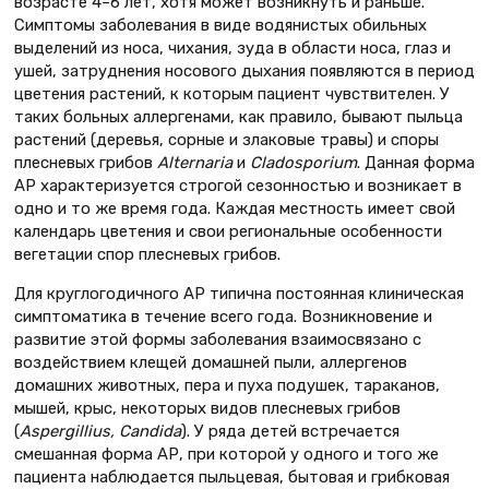
возрасте 4–6 лет, хотя может возникнуть и раньше.
Симптомы заболевания в виде водянистых обильных
выделений из носа, чихания, зуда в области носа, глаз и
ушей, затруднения носового дыхания появляются в период
цветения растений, к которым пациент чувствителен. У
таких больных аллергенами, как правило, бывают пыльца
растений (деревья, сорные и злаковые травы) и споры
плесневых грибов
Alternaria
и
Cladosporium
. Данная форма
АР характеризуется строгой сезонностью и возникает в
одно и то же время года. Каждая местность имеет свой
календарь цветения и свои региональные особенности
вегетации спор плесневых грибов.
Для круглогодичного АР типична постоянная клиническая
симптоматика в течение всего года. Возникновение и
развитие этой формы заболевания взаимосвязано с
воздействием клещей домашней пыли, аллергенов
домашних животных, пера и пуха подушек, тараканов,
мышей, крыс, некоторых видов плесневых грибов
(
Aspergillius, Candida
). У ряда детей встречается
смешанная форма АР, при которой у одного и того же
пациента наблюдается пыльцевая, бытовая и грибковая