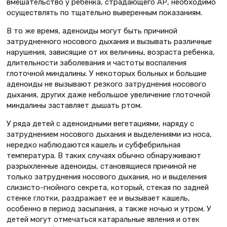
вмешательство у ребенка, страдающего АР, необходимо
осуществлять по тщательно выверенным показаниям.
В то же время, аденоиды могут быть причиной
затрудненного носового дыхания и вызывать различные
нарушения, зависящие от их величины, возраста ребенка,
длительности заболевания и частоты воспаления
глоточной миндалины. У некоторых больных и большие
аденоиды не вызывают резкого затруднения носового
дыхания, других даже небольшое увеличение глоточной
миндалины заставляет дышать ртом.
У ряда детей с аденоидными вегетациями, наряду с
затруднением носового дыхания и выделениями из носа,
нередко наблюдаются кашель и субфебрильная
температура. В таких случаях обычно обнаруживают
разрыхленные аденоиды, становящиеся причиной не
только затруднения носового дыхания, но и выделения
слизисто-гнойного секрета, который, стекая по задней
стенке глотки, раздражает ее и вызывает кашель,
особенно в период засыпания, а также ночью и утром. У
детей могут отмечаться катаральные явления и отек