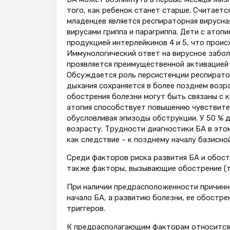
того, как ребенок станет старше. Считаетс
младенцев является респираторная вирусна
вирусами гриппа и парагриппа. Дети с ато
продукцией интерлейкинов 4 и 5, что прои
Иммунологический ответ на вирусное забо
проявляется преимущественной активацией
Обсуждается роль персистенции респиратор
дыхания сохраняется в более позднем возра
обострения болезни могут быть связаны с 
атопия способствует повышению чувствите
обусловливая эпизоды обструкции. У 50 % 
возрасту. Трудности диагностики БА в это
как следствие – к позднему началу базисно
Среди факторов риска развития БА и обост
также факторы, вызывающие обострение (т
При наличии предрасположенности причинн
начало БА, а развитию болезни, ее обостр
триггеров.
К предрасполагающим факторам относится 