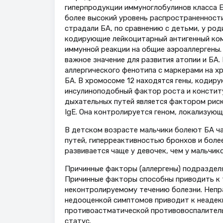
гиперпродукции иммуноглобулинов класса Е
более высокий уровень распространенности
страдали БА, по сравнению с детьми, у род
кодирующие лейкоцитарный антигенный ком
иммунной реакции на общие аэроаллергены. 
важное значение для развития атопии и БА
аллергического фенотипа с маркерами на х
БА. В хромосоме 12 находятся гены, кодир
инсулиноподобный фактор роста и констит
дыхательных путей является фактором риск
IgE. Она контролируется геном, локализующ
В детском возрасте мальчики болеют БА ча
путей, гиперреактивностью бронхов и боле
развивается чаще у девочек, чем у мальчико
Причинные факторы (аллергены) подразделя
Причинные факторы способны приводить к 
неконтролируемому течению болезни. Непра
недооценкой симптомов приводит к неадек
противоастматической противовоспалитель
статус.