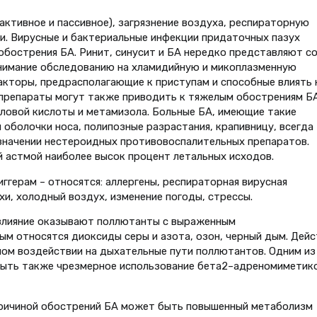
ктивное и пассивное), загрязнение воздуха, респираторную
и. Вирусные и бактериальные инфекции придаточных пазух
бострения БА. Ринит, синусит и БА нередко представляют с
нимание обследованию на хламидийную и микоплазменную
кторы, предрасполагающие к приступам и способные влиять 
препараты могут также приводить к тяжелым обострениям БА
ловой кислоты и метамизола. Больные БА, имеющие такие
й оболочки носа, полипозные разрастания, крапивницу, всегда
начении нестероидных противовоспалительных препаратов.
 астмой наиболее высок процент летальных исходов.
ггерам – относятся: аллергены, респираторная вирусная
ахи, холодный воздух, изменение погоды, стрессы.
влияние оказывают поллютанты с выраженным
м относятся диоксиды серы и азота, озон, черный дым. Дейс
ом воздействии на дыхательные пути поллютантов. Одним из
быть также чрезмерное использование бета2–адреномиметик
причиной обострений БА может быть повышенный метаболизм