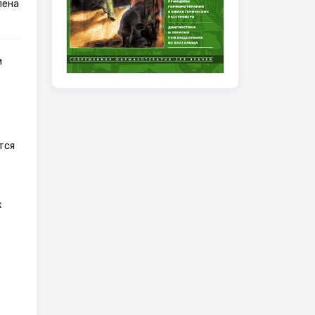
лена
м
тся
к