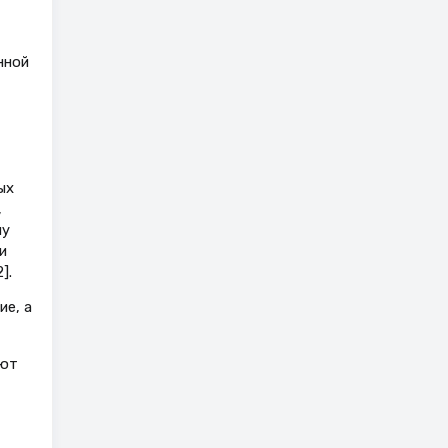
,
нной
ых
,
му
и
].
е, а
уют