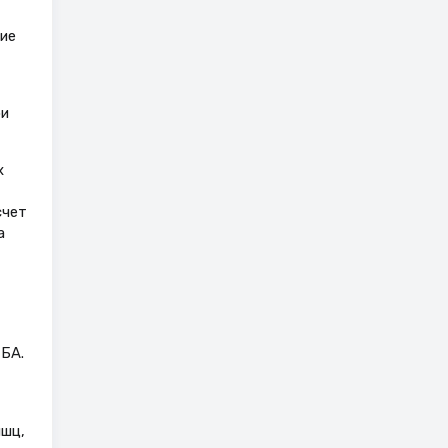
ие
ри
х
счет
а
БА.
ышц,