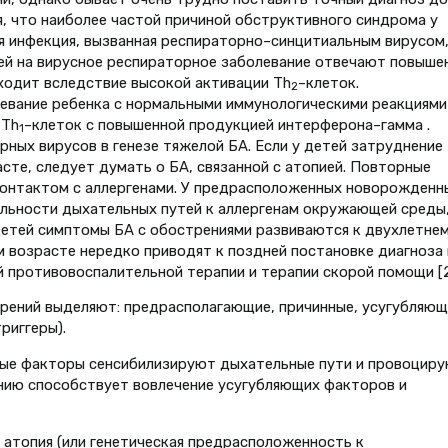
я, что наиболее частой причиной обструктивного синдрома у
я инфекция, вызванная респираторно–синцитиальным вирусом
пией на вирусное респираторное заболевание отвечают повыше
сходит вследствие высокой активации Th
–клеток.
2
левание ребенка с нормальными иммунологическими реакциями
 Th
–клеток с повышенной продукцией интерферона–гамма .
1
ных вирусов в генезе тяжелой БА. Если у детей затруднение
сте, следует думать о БА, связанной с атопией. Повторные
контактом с аллергенами. У предрасположенных новорожденн
льности дыхательных путей к аллергенам окружающей среды
детей симптомы БА с обострениями развиваются к двухлетне
м возрасте нередко приводят к поздней постановке диагноза 
й противовоспалительной терапии и терапии скорой помощи [2
рений выделяют: предрасполагающие, причинные, усугубляющи
риггеры).
ые факторы сенсибилизируют дыхательные пути и провоцир
ению способствует вовлечение усугубляющих факторов и
атопия (или генетическая предрасположенность к