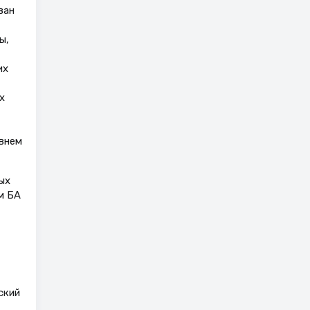
ван
ы,
их
х
овнем
ых
м БА
ский