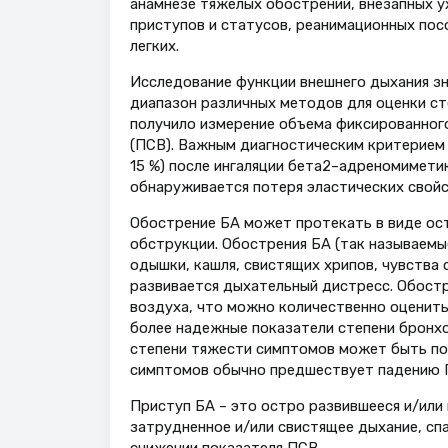
анамнезе тяжелых обострений, внезапных у
приступов и статусов, реанимационных пос
легких.
Исследование функции внешнего дыхания зн
диапазон различных методов для оценки ст
получило измерение объема фиксированного
(ПСВ). Важным диагностическим критерием 
15 %) после ингаляции бета2–адреномимети
обнаруживается потеря эластических свойс
Обострение БА может протекать в виде ост
обструкции. Обострения БА (так называем
одышки, кашля, свистящих хрипов, чувства 
развивается дыхательный дистресс. Обост
воздуха, что можно количественно оценить
более надежные показатели степени бронх
степени тяжести симптомов может быть поле
симптомов обычно предшествует падению 
Приступ БА – это остро развившееся и/ил
затрудненное и/или свистящее дыхание, сп
снижении показателя ПСВ.