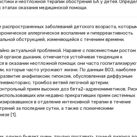
стики и неотложной терапии обострений БА у детей. Опреде
х этапах оказания медицинской помощи.
ее распространенных заболеваний детского возраста, которы
хроническое аллергическое воспаление и гиперреактивность
альной обструкцией, изменяющейся с течением времени.
айно актуальной проблемой. Наравне с повсеместным ростом
й органов дыхания, отмечается устойчивая тенденция к
я в оказании неотложной помощи; они часто госпитализирую
ми, которые часто угрожают жизни. По данным ВОЗ, наиболее
 развитие анафилаксии; гипоксия, обусловленная диффузным
пневмоторакс; тромбоз ветвей легочной артерии;
контрольный прием высоких доз бета2–адреномиметиков. Рис
 использовавших или недавно прекративших прием системных
изировавшихся в отделение интенсивной терапии в течение
рений за последние сутки, а также с психическими
езе [1].
и, однако бывает очень трудно поставить точный диагноз до