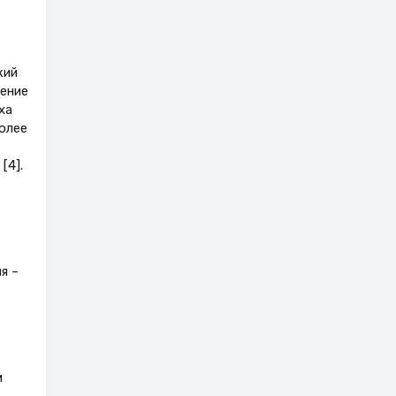
кий
ение
ха
более
[4].
я –
м