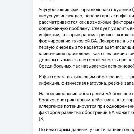
Усугубляющие факторы включают курение (а
вирусную инфекцию, паразитарные инфекци
рассматриваются как возможные факторы о
сопряженную проблему. Следует уделить в
инфекции, которые рассматриваются как фа
формирование тяжелой БА. Лекарственные 
первую очередь это касается ацетилсалици
клинические проявления, как отек слизисто
должны вызывать настороженность при наз
Среди больных так называемой аспириновой
К факторам, вызывающим обострение, – три
инфекция, физическая нагрузка, резкие зап
На возникновение обострений БА большое 
бронхоконстриктивным действием, к которы
аллергенов потенцируется при одновременн
факторов развития обострений БА может 
[3].
По некоторым данным, у части пациентов 