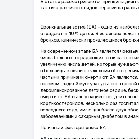
В статье рассматриваются принципы диагно
тактика различных видов терапии на разны
Бронхиальная астма (БА) – одно из наибол
страдают 5–10 % детей. В ее основе лежат 
бронхов, клинически проявляющиеся бронхи
На современном этапе БА является чрезвыч
числа больных, страдающих этой патологие
увеличению числа детей, которые нуждаютс
в больницы в связи с тяжелыми обострения
частыми причинами смерти от БА являются:
спазмом гладкой мускулатуры; спонтанный 
декомпенсированное легочное сердце; бес
смерти от БА выше у пациентов, длительно
кортикостероидов, несколько раз госпитал
последнего года, имеющих более двух обост
заболеваниями и сахарным диабетом в анамн
Причины и факторы риска БА
БА может возникнуть в первые месяцы жизн