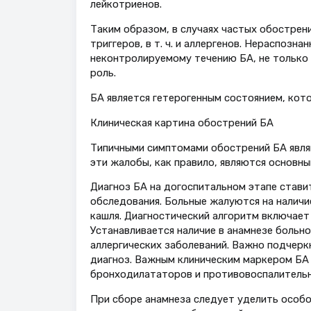
лейкотриенов.
Таким образом, в случаях частых обостре
триггеров, в т. ч. и аллергенов. Нераспоз
неконтролируемому течению БА, не только 
роль.
БА является гетерогенным состоянием, кот
Клиническая картина обострений БА
Типичными симптомами обострений БА явля
эти жалобы, как правило, являются основн
Диагноз БА на догоспитальном этапе ставит
обследования. Больные жалуются на наличи
кашля. Диагностический алгоритм включает
Устанавливается наличие в анамнезе больн
аллергических заболеваний. Важно подчерк
диагноз. Важным клиническим маркером БА 
бронходилататоров и противовоспалительн
При сборе анамнеза следует уделить особо