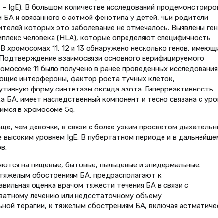
 – IgE). В большом количестве исследований продемонстриро
 БА и связанного с астмой фенотипа у детей, чьи родители
ителей которых это заболевание не отмечалось. Выявлены ген
плекс человека (HLA), которые определяют специфичность
В хромосомах 11, 12 и 13 обнаружено несколько генов, имеющ
. Подтверждение взаимосвязи основного верифицируемого
ромосоме 11 было получено в ранее проведенных исследования
ующие интерфероны, фактор роста тучных клеток,
утивную форму синтетазы оксида азота. Гиперреактивность
а БА, имеет наследственный компонент и тесно связана с ур
имся в хромосоме 5q.
ще, чем девочки, в связи с более узким просветом дыхательн
е высоким уровнем IgE. В пубертатном периоде и в дальнейше
в.
ются на пищевые, бытовые, пыльцевые и эпидермальные.
тяжелым обострениям БА, предрасполагают к
вильная оценка врачом тяжести течения БА в связи с
ватному лечению или недостаточному объему
ной терапии, к тяжелым обострениям БА, включая астматиче