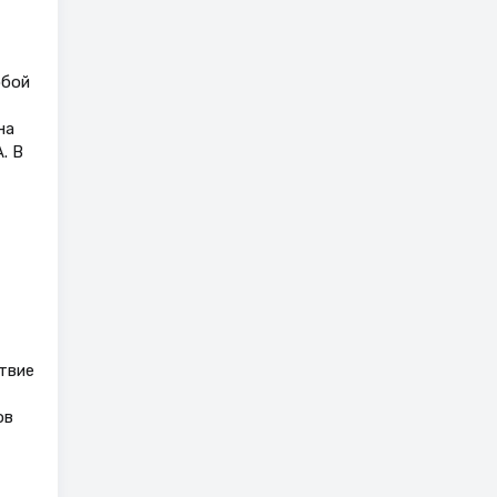
обой
на
. В
твие
ов