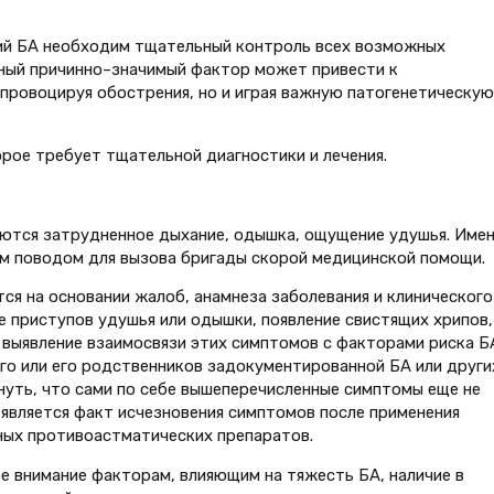
ний БА необходим тщательный контроль всех возможных
нанный причинно–значимый фактор может привести к
провоцируя обострения, но и играя важную патогенетическую
орое требует тщательной диагностики и лечения.
ются затрудненное дыхание, одышка, ощущение удушья. Име
ым поводом для вызова бригады скорой медицинской помощи.
ся на основании жалоб, анамнеза заболевания и клинического
е приступов удушья или одышки, появление свистящих хрипов,
 выявление взаимосвязи этих симптомов с факторами риска Б
ого или его родственников задокументированной БА или други
нуть, что сами по себе вышеперечисленные симптомы еще не
является факт исчезновения симптомов после применения
ых противоастматических препаратов.
е внимание факторам, влияющим на тяжесть БА, наличие в