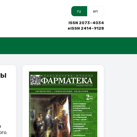
ru
en
ISSN 2073–4034
eISSN 2414–9128
мы
и
ого.