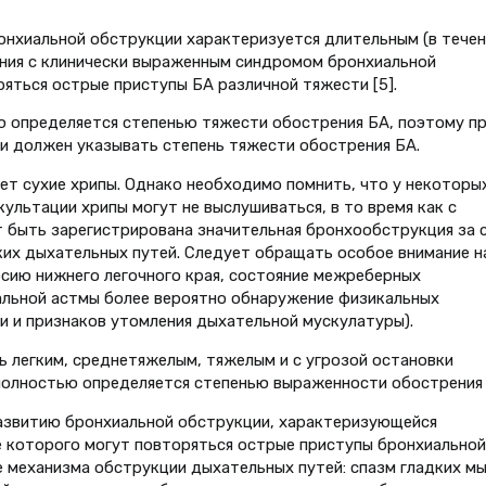
онхиальной обструкции характеризуется длительным (в течен
ания с клинически выраженным синдромом бронхиальной
ряться острые приступы БА различной тяжести [5].
ю определяется степенью тяжести обострения БА, поэтому п
и должен указывать степень тяжести обострения БА.
ет сухие хрипы. Однако необходимо помнить, что у некоторы
ультации хрипы могут не выслушиваться, в то время как с
быть зарегистрирована значительная бронхообструкция за 
их дыхательных путей. Следует обращать особое внимание н
сию нижнего легочного края, состояние межреберных
льной астмы более вероятно обнаружение физикальных
и и признаков утомления дыхательной мускулатуры).
 легким, среднетяжелым, тяжелым и с угрозой остановки
 полностью определяется степенью выраженности обострения 
азвитию бронхиальной обструкции, характеризующейся
е которого могут повторяться острые приступы бронхиальной
 механизма обструкции дыхательных путей: спазм гладких м