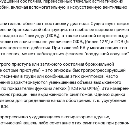
худшений состояния, перенесенных тяжелых астматических
обий, включая вспомогательную и искусственную вентиляцию
ачительно облегчает постановку диагноза. Существует широ
епени бронхиальной обструкции, но наиболее широкое примен
 выдоха за 1 секунду (ОФВ
), а также пиковой скорости выдо
1
является значительное увеличение ОФВ
(более 12 %) и ПСВ (
1
ком короткого действия. При тяжелой БА у многих пациентов
тв легких, может наблюдаться феномен “воздушной ловушки” 
рого приступа или затяжного состояния бронхиальной
ые острые приступы) – это эпизоды быстропрогрессирующей
стеснения в груди или комбинация этих симптомов. Часто
рения характеризуются уменьшением объема выдыхаемого
 по показателям функции легких (ПСВ или ОФВ
). Эти измерени
1
оконстрикции, чем выраженность симптомов. Однако оценка
зной для определения начала обострения, т. к. усугубление
ПСВ.
и прогрессивно ухудшающееся экспираторное удушье,
астический кашель либо сочетание этих симптомов при резко