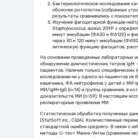
Бактериологическое исследование ка
оболочек ротоглотки (собранных утро
результаты сравнивались с показателя
Изучение фагоцитарной функции нейт
Staphylococcus aureus 209P с опреде
минут инкубации (ФА30 и ФА120) и фа
через 30 и 120 минут инкубации (ФИ3
литическую функцию фагоцитов, рас
На основании проведенных лабораторных ис
обнаружении диагностических титров IgM – у 
пациентов. Наличия только специфических 
исследовании ни у одного из пациентов не 
кишечника, ФА нейтрофилов у детей с МИ пр
МИ/IgM+IgG (n=14) и группы сравнения, в к
доказательств МИ (n=59). В настоящем исс
респираторные проявления МИ.
Статистическая обработка полученных данн
(StatSoft inc., США). Количественные пере
стандартной ошибки среднего. В связи с н
методы: U-тест Манна–Уитни (сравнение не