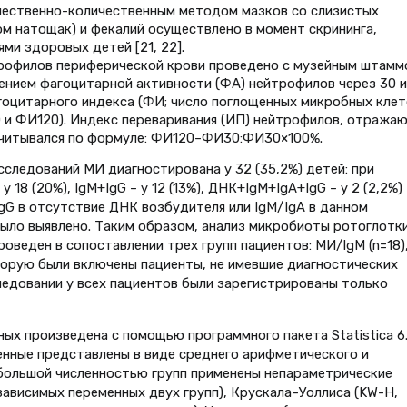
чественно-количественным методом мазков со слизистых
м натощак) и фекалий осуществлено в момент скрининга,
ми здоровых детей [21, 22].
рофилов периферической крови проведено с музейным штамм
лением фагоцитарной активности (ФА) нейтрофилов через 30 и
гоцитарного индекса (ФИ; число поглощенных микробных клет
0 и ФИ120). Индекс переваривания (ИП) нейтрофилов, отража
считывался по формуле: ФИ120–ФИ30:ФИ30×100%.
следований МИ диагностирована у 32 (35,2%) детей: при
18 (20%), IgM+IgG – у 12 (13%), ДНК+IgM+IgA+IgG – у 2 (2,2%)
IgG в отсутствие ДНК возбудителя или IgM/IgA в данном
было выявлено. Таким образом, анализ микробиоты ротоглотки
оведен в сопоставлении трех групп пациентов: МИ/IgM (n=18)
оторую были включены пациенты, не имевшие диагностических
ледовании у всех пациентов были зарегистрированы только
ых произведена с помощью программного пакета Statistica 6
менные представлены в виде среднего арифметического и
ебольшой численностью групп применены непараметрические
зависимых переменных двух групп), Крускала–Уоллиса (KW-H,