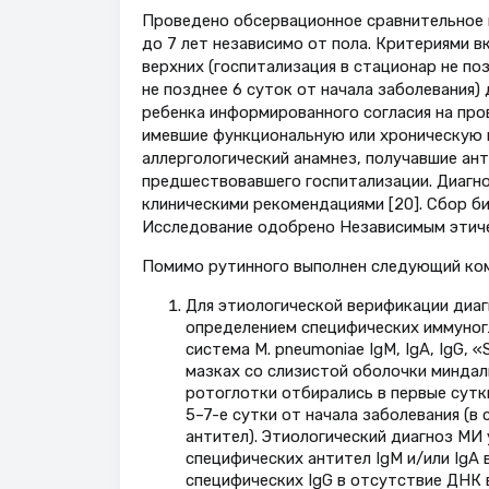
Проведено обсервационное сравнительное и
до 7 лет независимо от пола. Критериями
верхних (госпитализация в стационар не поз
не позднее 6 суток от начала заболевания
ребенка информированного согласия на про
имевшие функциональную или хроническую 
аллергологический анамнез, получавшие ан
предшествовавшего госпитализации. Диагн
клиническими рекомендациями [20]. Сбор б
Исследование одобрено Независимым этич
Помимо рутинного выполнен следующий ком
Для этиологической верификации диа
определением специфических иммуногло
система M. pneumoniae IgM, IgА, IgG,
мазках со слизистой оболочки миндали
ротоглотки отбирались в первые сутк
5–7-е сутки от начала заболевания (
антител). Этиологический диагноз МИ
специфических антител IgM и/или IgА 
специфических IgG в отсутствие ДНК 