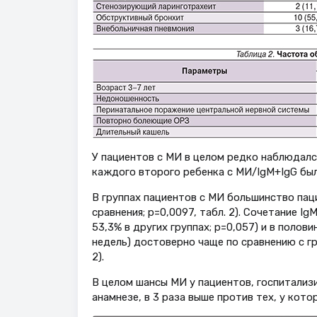
У пациентов с МИ в целом редко наблюдался
каждого второго ребенка с МИ/IgM+IgG был
В группах пациентов с МИ большинство пац
сравнения; р=0,0097, табл. 2). Сочетание I
53,3% в других группах; р=0,057) и в поло
недель) достоверно чаще по сравнению с гр
2).
В целом шансы МИ у пациентов, госпитализ
анамнезе, в 3 раза выше против тех, у кото