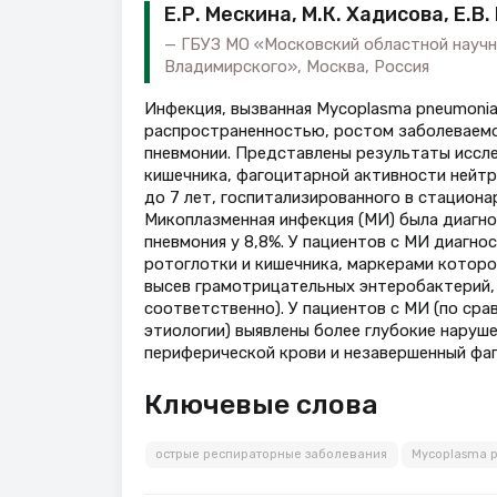
Е.Р. Мескина, М.К. Хадисова, Е.В
ГБУЗ МО «Московский областной научно
Владимирского», Москва, Россия
Инфекция, вызванная Mycoplasma pneumonia
распространенностью, ростом заболеваемо
пневмонии. Представлены результаты иссл
кишечника, фагоцитарной активности нейтро
до 7 лет, госпитализированного в стациона
Микоплазменная инфекция (МИ) была диагнос
пневмония у 8,8%. У пациентов с МИ диагно
ротоглотки и кишечника, маркерами которо
высев грамотрицательных энтеробактерий, 
соответственно). У пациентов с МИ (по ср
этиологии) выявлены более глубокие нару
периферической крови и незавершенный фаг
Ключевые слова
острые респираторные заболевания
Mycoplasma 