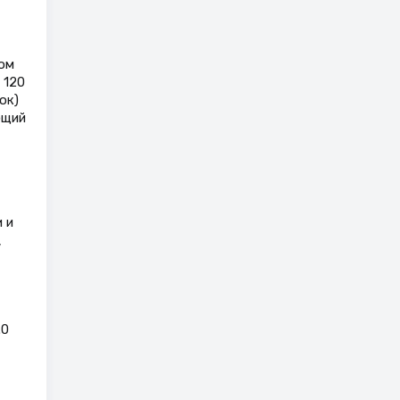
ом
 120
ок)
ющий
 и
,
.0