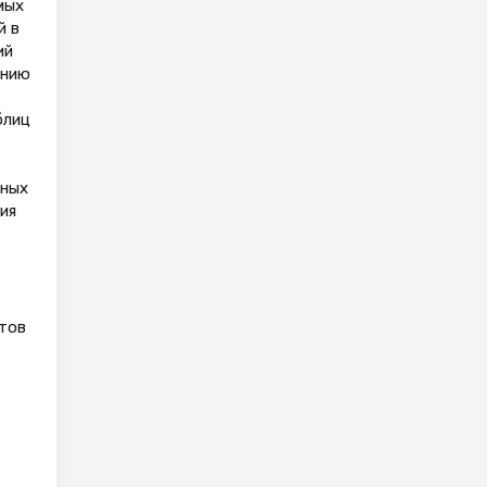
мых
й в
ий
ению
блиц
чных
ия
тов