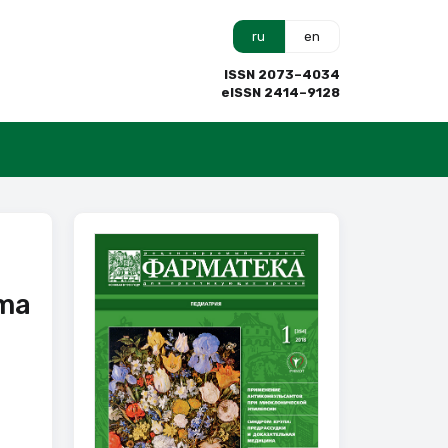
ru
en
ISSN 2073–4034
eISSN 2414–9128
ma