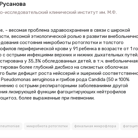
. Русанова
-исследовательский клинический институт им. М.Ф.
e, – весомая проблема здравоохранения в связи с широкой
сти, весомой этиологической ролью в развитии внебольничн
едования состояния микробиоты ротоглотки и толстого
филов периферической крови у 91 ребенка в возрасте от 1 г
р с острыми инфекциями верхних и нижних дыхательных путей
тирована у 35,3% обследованных детей, в т.ч. внебольничная
стирован более глубокий дисбиоз на слизистых оболочках
го были дефицит роста нейссерий и эшерихий соответственно
Pseudomonas aeruginosa и грибов рода Candida (50 и 100%
авнению с острыми респираторными заболеваниями другой
шения лизирующей функции фагоцитирующих нейтрофилов
оцитоз, более выраженные при пневмонии.
pneumoniae
микробиота ротоглотки
фекальная микрофлора
фагоцит