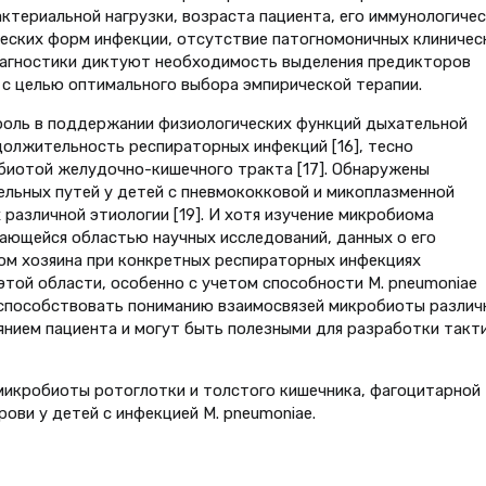
актериальной нагрузки, возраста пациента, его иммунологиче
ических форм инфекции, отсутствие патогномоничных клиничес
иагностики диктуют необходимость выделения предикторов
 с целью оптимального выбора эмпирической терапии.
оль в поддержании физиологических функций дыхательной
должительность респираторных инфекций [16], тесно
биотой желудочно-кишечного тракта [17]. Обнаружены
льных путей у детей с пневмококковой и микоплазменной
 различной этиологии [19]. И хотя изучение микробиома
ающейся областью научных исследований, данных о его
ом хозяина при конкретных респираторных инфекциях
этой области, особенно с учетом способности M. pneumoniae
 способствовать пониманию взаимосвязей микробиоты различ
янием пациента и могут быть полезными для разработки такт
микробиоты ротоглотки и толстого кишечника, фагоцитарной
ови у детей с инфекцией M. pneumoniae.