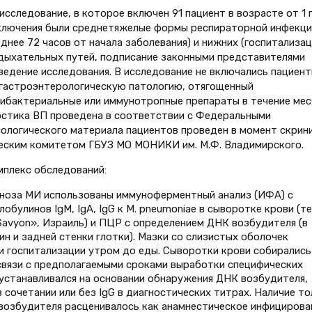
сследование, в которое включен 91 пациент в возрасте от 1 
 включения были среднетяжелые формы респираторной инфекци
днее 72 часов от начала заболевания) и нижних (госпитализац
) дыхательных путей, подписание законными представителями
ведение исследования. В исследование не включались пациент
гастроэнтерологическую патологию, отягощенный
тибактериальные или иммунотропные препараты в течение мес
остика ВП проведена в соответствии с Федеральными
иологического материала пациентов проведен в момент скрини
еским комитетом ГБУЗ МО МОНИКИ им. М.Ф. Владимирского.
плекс обследований:
гноза МИ использованы иммуноферментный анализ (ИФА) с
булинов IgM, IgА, IgG к M. pneumoniae в сыворотке крови (те
 «Savyon», Израиль) и ПЦР с определением ДНК возбудителя (в
н и задней стенки глотки). Мазки со слизистых оболочек
и госпитализации утром до еды. Сыворотки крови собирались
в связи с предполагаемыми сроками выработки специфических
 устанавливался на основании обнаружения ДНК возбудителя,
в сочетании или без IgG в диагностических титрах. Наличие т
возбудителя расценивалось как анамнестическое инфицирова