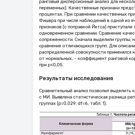
ранговый дисперсионный анализ для нескол
переменных). Качественные признаки предс
процентах. При сравнении качественных пр
Фишера при числе наблюдений в одной из я
признаков (с поправкой Йетса) приступали 
одновременном сравнении. Сравнение каче
сопряженности. Сначала выделили группы, н
сравнение отличающихся групп. Для описан
распределенной совокупности применялся к
от нормальных, – коэффициент ранговой ко
при р<0,05.
Результаты исследования
Сравнительный анализ позволил выделить к
с МИ. Выявлена статистическая разница ре
группах (р=0,029; df=6, табл. 1).