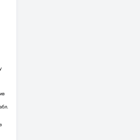
У
ив
абл.
в