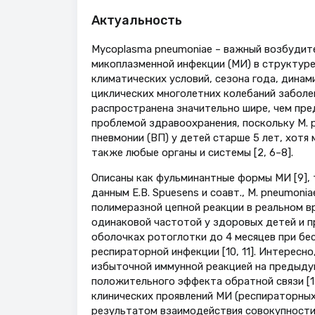
Актуальность
Mycoplasma pneumoniae – важный возбудите
микоплазменной инфекции (МИ) в структуре 
климатических условий, сезона года, динам
циклических многолетних колебаний заболе
распространена значительно шире, чем пре
проблемой здравоохранения, поскольку M. 
пневмонии (ВП) у детей старше 5 лет, хот
также любые органы и системы [2, 6–8].
Описаны как фульминантные формы МИ [9], 
данным E.B. Spuesens и соавт., M. pneumon
полимеразной цепной реакции в реальном в
одинаковой частотой у здоровых детей и пр
оболочках ротоглотки до 4 месяцев при бе
респираторной инфекции [10, 11]. Интересн
избыточной иммунной реакцией на предыду
положительного эффекта обратной связи [1
клинических проявлений МИ (респираторных
результатом взаимодействия совокупности 