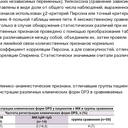
ьких независимых переменных), Уилкоксона (сравнение зависи
тавлены в виде доли от общего числа наблюдений, выраженно
изнаков использован χ2-критерий Пирсона или точный критер
чеек 4-польной таблицы менее пяти. К множественному сравн
только в случае обнаружения статистических различий при их
ственных признаков проведено с помощью преобразования та
е различавшиеся между собой, объединили их, затем провели
ия линейной связи количественных признаков нормально
оэффициент корреляции Пирсона, а для совокупностей, отли
рреляции Спирмена. Статистически значимыми считали различ
линико-анамнестические признаки, отличавшие группы пациен
гистрации различных клинических форм ОРЗ в сравниваемых