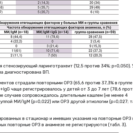
 стенозирующий ларинготрахеит (12,5 против 34%; р=0,050). 
а диагностирована ВП.
иентов страдали повторными ОРЗ (65,6 против 37,3% в группе
gM+IgG чаще регистрировалось у детей от 3 до 7 лет (78,6 прот
вине случаев сопровождалось длительным кашлем (не менее 4
уппой МИ/IgM (р=0,022) или ОРЗ другой этиологии (р=0,027; т
ированных в стационар и имевших указания на повторные ОРЗ 
рых повторные ОРЗ в анамнезе не регистрируются (табл. 3).