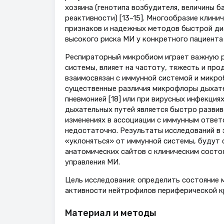
хозяина (генотипа возбудителя, величины б
реактивности) [13–15]. Многообразие клин
признаков и надежных методов быстрой д
высокого риска МИ у конкретного пациента
Респираторный микробиом играет важную р
системы, влияет на частоту, тяжесть и про
взаимосвязан с иммунной системой и микро
существенные различия микрофлоры дыхате
пневмонией [18] или при вирусных инфекциях
дыхательных путей является быстро развив
изменениях в ассоциации с иммунным ответ
недостаточно. Результаты исследований в 
«уклоняться» от иммунной системы, будут
анатомических сайтов с клиническим состо
управления МИ.
Цель исследования: определить состояние 
активности нейтрофилов периферической кр
Материал и методы