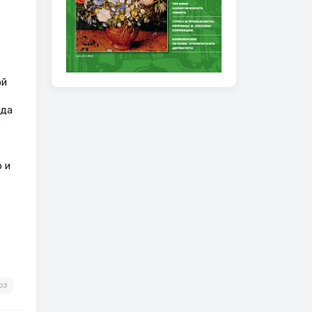
ой
ода
.
 и
оз