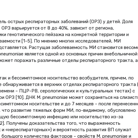
ль острых респираторных заболеваний (ОРЗ) у детей. Доля
ОРЗ варьируется от 8 до 40%, зависит от региона,
ики генотипического пейзажа на конкретной территории и
ваемости [1–5]. По мнению многих исследователей, МИ
дставляется. Растущая заболеваемость МИ становится весом
pneumoniae является одной из основных причин внебольничной
я может поражать различные отделы респираторного тракта, а
так и бессимптомное носительство возбудителя, причем, по
iae обнаруживается в верхних отделах респираторного тракта 
ремени – ПЦР-РВ, серологических и культуральных тестах) с
и ОРЗ [10]. ДНК M. pneumoniae может сохраняться на слизис
ссимптомном носительстве и до 7 месяцев – после перенесенн
о, что развитие тяжелых форм МИ, по-видимому, обусловлено
щую бессимптомную инфекцию или носительство из-за
2]. Получены доказательства того, что выраженность
 и «нереспираторных») и вероятность развития ВП служат
большого количества факторов – свойств M. pneumoniae и