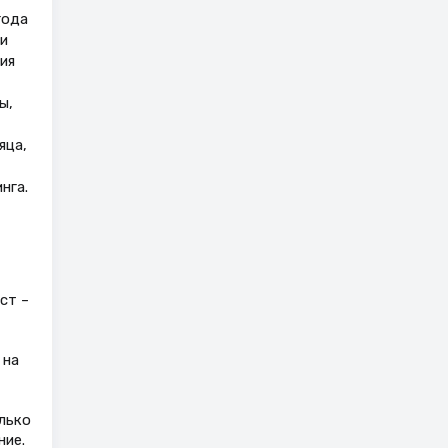
года
и
ия
ы,
яца,
нга.
ст –
 на
олько
ние.