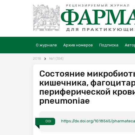
О журнале
Архив номеров
Подписка
Авто
2018
№1 (354)
Состояние микробиоты
кишечника, фагоцита
периферической крови
pneumoniae
https://dx.doi.org/10.18565/pharmateca
DOI