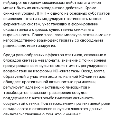
нейропротекторным механизмом действия статинов
может быть их антиоксидантное действие. Кроме
снижения уровня ЛПНП – одного из основных субстратов
окисления – статины модулируют активность многих
ферментных систем, участвующих в формировании
оксидативного стресса, существенно снижая его
выраженность. Более того, сама молекула статина может
непосредственно взаимодействовать со свободными
радикалами, инактивируя их.
Среди разнообразных эффектов статинов, связанных с
блокадой синтеза мевалоната, значение с точки зрения
предупреждения инсультов может иметь регулирующее
воздействие на изоформы NO-синтетазы. Оксид азота,
образуемый с участием эндотелиальной NO-синтетазы,
обладает протективной активностью при ишемии,
регулирует адгезию и активацию лейкоцитов и
тромбоцитов, вызывает расширение сосудов,
поддерживает антитромботическую активность
сосудистой стенки. Подтверждением протективной роли
оксида азота в отношении инсульта являются данные,
свидетельствующие о том, что у мышей с