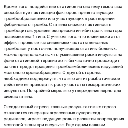
Кроме того, воздействие статинов на систему гемостаза
способствует активации факторов, препятствующих
тромбообразованию или участвующих в растворении
фибринового тромба. Статины снижают активность
тромбоцитов, уровень экспрессии ингибитора ктиватора
плазминогена 1 типа. С учетом того, что клинически этот
эффект проявляется снижением частоты венозных
тромбозов у постоянно получающих статины больных,
можно предположить, что уменьшение риска инсульта на
фоне статиновой терапии хотя бы частично происходит
за счет предотвращения тромбоэмболических нарушений
мозгового кровообращения. С другой стороны,
необходимо подчеркнуть, что это антитромботическое
действие не приводит к росту частоты геморрагических
инсультов. По крайней мере, это утверждение верно для
симвастатина.
Оксидативный стресс, главным результатом которого
становится генерация агрессивных супероксид-
радикалов, играет ведущую роль в развитии повреждения
мозговой ткани при инсульте. Еще одним важным