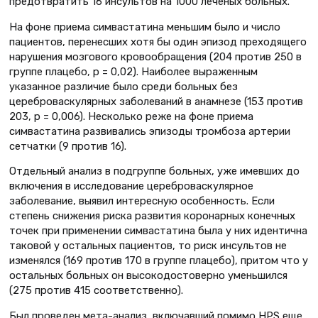
предотвратить 16 инсультов на 1000 леченых больных.
На фоне приема симвастатина меньшим было и число
пациентов, перенесших хотя бы один эпизод преходящего
нарушения мозгового кровообращения (204 против 250 в
группе плацебо, р = 0,02). Наиболее выраженным
указанное различие было среди больных без
цереброваскулярных заболеваний в анамнезе (153 против
203, р = 0,006). Несколько реже на фоне приема
симвастатина развивались эпизоды тромбоза артерии
сетчатки (9 против 16).
Отдельный анализ в подгруппе больных, уже имевших до
включения в исследование цереброваскулярное
заболевание, выявил интересную особенность. Если
степень снижения риска развития коронарных конечных
точек при применении симвастатина была у них идентична
таковой у остальных пациентов, то риск инсультов не
изменялся (169 против 170 в группе плацебо), притом что у
остальных больных он высокодостоверно уменьшился
(275 против 415 соответственно).
Был проведен мета-анализ, включавший помимо HPS еще