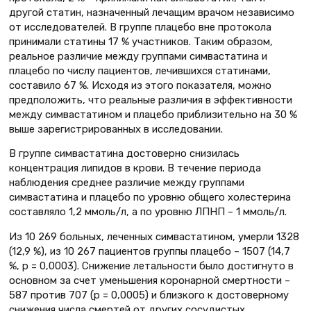
другой статин, назначенный лечащим врачом независимо
от исследователей. В группе плацебо вне протокола
принимали статины 17 % участников. Таким образом,
реальное различие между группами симвастатина и
плацебо по числу пациентов, лечившихся статинами,
составило 67 %. Исходя из этого показателя, можно
предположить, что реальные различия в эффективности
между симвастатином и плацебо приблизительно на 30 %
выше зарегистрированных в исследовании.
В группе симвастатина достоверно снизилась
концентрация липидов в крови. В течение периода
наблюдения среднее различие между группами
симвастатина и плацебо по уровню общего холестерина
составляло 1,2 ммоль/л, а по уровню ЛПНП – 1 ммоль/л.
Из 10 269 больных, леченных симвастатином, умерли 1328
(12,9 %), из 10 267 пациентов группы плацебо – 1507 (14,7
%, р = 0,0003). Снижение летальности было достигнуто в
основном за счет уменьшения коронарной смертности –
587 против 707 (р = 0,0005) и близкого к достоверному
снижения числа смертей от других сосудистых