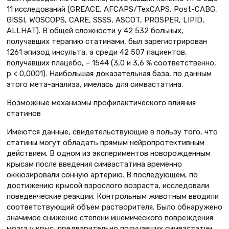
11 исследований (GREACE, AFCAPS/TexCAPS, Post-CABG,
GISSI, WOSCOPS, CARE, SSSS, ASCOT, PROSPER, LIPID,
ALLHAT). В общей сложности у 42 532 больных,
получавших терапию статинами, был зарегистрирован
1261 эпизод инсульта, а среди 42 507 пациентов,
получавших плацебо, – 1544 (3,0 и 3,6 % соответственно,
р < 0,0001). Наибольшая доказательная база, по данным
этого мета-анализа, имелась для симвастатина.
Возможные механизмы профилактического влияния
статинов
Имеются данные, свидетельствующие в пользу того, что
статины могут обладать прямым нейропротективным
действием. В одном из экспериментов новорожденным
крысам после введения симвастатина временно
оккюзировали сонную артерию. В последующем, по
достижению крысой взрослого возраста, исследовали
поведенческие реакции. Контрольным животным вводили
соответствующий объем растворителя. Было обнаружено
значимое снижение степени ишемического повреждения
мозга у крыс, предварительно получавших симвастатин