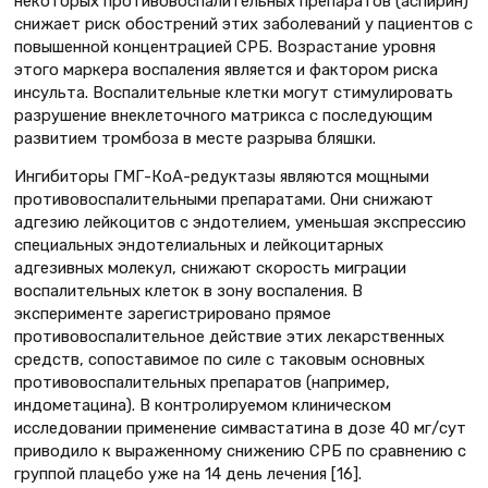
некоторых противовоспалительных препаратов (аспирин)
снижает риск обострений этих заболеваний у пациентов с
повышенной концентрацией СРБ. Возрастание уровня
этого маркера воспаления является и фактором риска
инсульта. Воспалительные клетки могут стимулировать
разрушение внеклеточного матрикса с последующим
развитием тромбоза в месте разрыва бляшки.
Ингибиторы ГМГ-КоА-редуктазы являются мощными
противовоспалительными препаратами. Они снижают
адгезию лейкоцитов с эндотелием, уменьшая экспрессию
специальных эндотелиальных и лейкоцитарных
адгезивных молекул, снижают скорость миграции
воспалительных клеток в зону воспаления. В
эксперименте зарегистрировано прямое
противовоспалительное действие этих лекарственных
средств, сопоставимое по силе с таковым основных
противовоспалительных препаратов (например,
индометацина). В контролируемом клиническом
исследовании применение симвастатина в дозе 40 мг/сут
приводило к выраженному снижению СРБ по сравнению с
группой плацебо уже на 14 день лечения [16].