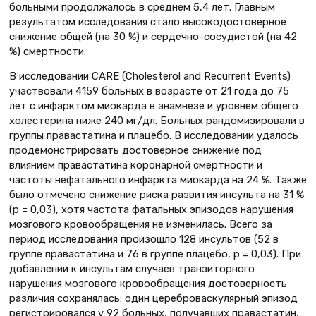
больными продолжалось в среднем 5,4 лет. Главным
результатом исследования стало высокодостоверное
снижение общей (на 30 %) и сердечно-сосудистой (на 42
%) смертности.
В исследовании CARE (Cholesterol and Recurrent Events)
участвовали 4159 больных в возрасте от 21 года до 75
лет с инфарктом миокарда в анамнезе и уровнем общего
холестерина ниже 240 мг/дл. Больных рандомизировали в
группы правастатина и плацебо. В исследовании удалось
продемонстрировать достоверное снижение под
влиянием правастатина коронарной смертности и
частоты нефатального инфаркта миокарда на 24 %. Также
было отмечено снижение риска развития инсульта на 31 %
(р = 0,03), хотя частота фатальных эпизодов нарушения
мозгового кровообращения не изменилась. Всего за
период исследования произошло 128 инсультов (52 в
группе правастатина и 76 в группе плацебо, р = 0,03). При
добавлении к инсультам случаев транзиторного
нарушения мозгового кровообращения достоверность
различия сохранялась: один цереброваскулярный эпизод
регистрировался у 92 больных, получавших правастатин,