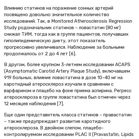
Влиянию статинов на поражение сонных артерий
посвящено довольно значительное количество
исследований. Так, в Monitored Atherosclerosis Regression
Study родоначальник статинов – ловастатин (80 мг)
снижал ТИМ, тогда как в группе пациентов, получавших
гиполипидемическую диету, этот показатель
прогрессивно увеличивался. Наблюдение за больными
продолжалось от 2 до 4 лет [6].
В другом, более крупном 3-летнем исследовании ACAPS
(Asymptomatic Carotid Artery Plaque Study), включавшем
919 больных, влияние ловастатина в дозе 10–40 мг на
каротидный атеросклероз изучали в сравнении с
варфарином и плацебо на фоне приема аспирина. Регресс
атеросклероза в группе ловастатина был отмечен через
12 месяцев наблюдения [7].
Еще один представитель класса статинов – правастатин
– также предупреждает развитие каротидного
атеросклероза. В двойном слепом, плацебо-
контролируемом исследовании PLAC II (Pravastatin, Lipids