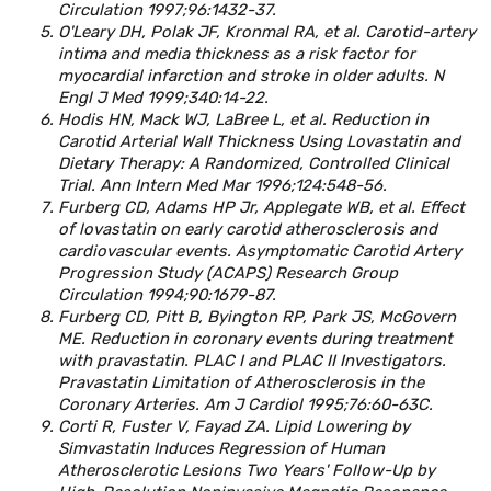
Circulation 1997;96:1432-37.
O'Leary DH, Polak JF, Kronmal RA, et al. Carotid-artery
intima and media thickness as a risk factor for
myocardial infarction and stroke in older adults. N
Engl J Med 1999;340:14-22.
Hodis HN, Mack WJ, LaBree L, et al. Reduction in
Carotid Arterial Wall Thickness Using Lovastatin and
Dietary Therapy: A Randomized, Controlled Clinical
Trial. Ann Intern Med Mar 1996;124:548-56.
Furberg CD, Adams HP Jr, Applegate WB, et al. Effect
of lovastatin on early carotid atherosclerosis and
cardiovascular events. Asymptomatic Carotid Artery
Progression Study (ACAPS) Research Group
Circulation 1994;90:1679-87.
Furberg CD, Pitt B, Byington RP, Park JS, McGovern
ME. Reduction in coronary events during treatment
with pravastatin. PLAC I and PLAC II Investigators.
Pravastatin Limitation of Atherosclerosis in the
Coronary Arteries. Am J Cardiol 1995;76:60-63C.
Corti R, Fuster V, Fayad ZA. Lipid Lowering by
Simvastatin Induces Regression of Human
Atherosclerotic Lesions Two Years' Follow-Up by