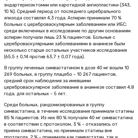
эндартериоэктомии или каротидной ангиопластики (343,
10 %). Средний период от последнего церебрального
эпизода составлял 4,3 года. Аспирин принимали 70 %
больных с цереброваскулярным заболеванием или ИБС;
среди включенных в исследование по другим основаниям
аспирин получали лишь 23 % пациентов. Больные с
цереброваскулярными заболеваниями в анамнезе были
несколько старше остальных участников исследования
(65,5 ± 0,14 против 63,7 ± 0,07 года).
В группу леченных симвастатином в дозе 40 мг вошли 10
269 больных, в группу плацебо – 10 267 пациентов,
средний срок наблюдения за имевшими
цереброваскулярное заболевание в анамнезе составил 4,8
года, для остальных – 5 лет.
Среди больных, рандомизированных в группу
симвастатина, в течение исследования принимали статины
85 % пациентов. Из них 80 % получали 40 мг симвастатина
в соответствии с протоколом, 3 % – отказались от
приема симвастатина, но принимали статины вне
протокола, 2 % – принимали как симвастатин, так и