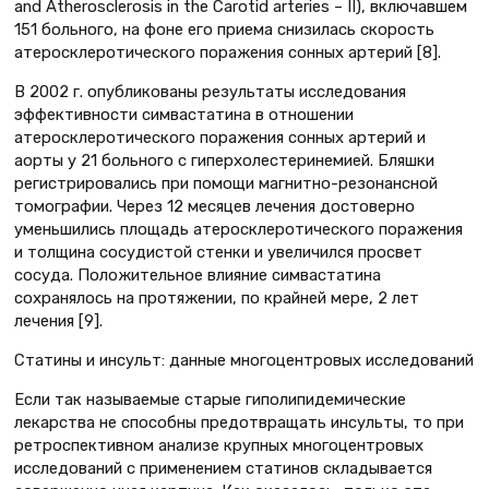
and Atherosclerosis in the Carotid arteries – II), включавшем
151 больного, на фоне его приема снизилась скорость
атеросклеротического поражения сонных артерий [8].
В 2002 г. опубликованы результаты исследования
эффективности симвастатина в отношении
атеросклеротического поражения сонных артерий и
аорты у 21 больного с гиперхолестеринемией. Бляшки
регистрировались при помощи магнитно-резонансной
томографии. Через 12 месяцев лечения достоверно
уменьшились площадь атеросклеротического поражения
и толщина сосудистой стенки и увеличился просвет
сосуда. Положительное влияние симвастатина
сохранялось на протяжении, по крайней мере, 2 лет
лечения [9].
Статины и инсульт: данные многоцентровых исследований
Если так называемые старые гиполипидемические
лекарства не способны предотвращать инсульты, то при
ретроспективном анализе крупных многоцентровых
исследований с применением статинов складывается