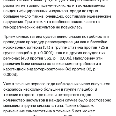
развития не только ишемических, но и так называемых
неидентифицированных инсультов, среди которых
большее число также, очевидно, составляли ишемические
нарушения. При этом, что особенно важно, частота
геморрагических инсультов не повысилась.
Прием симвастатина существенно снизил потребность в
проведении процедур реваскуляризации как в бассейне
коронарных артерий (513 в группе статина против 725 в
группе плацебо, р < 0,0001), так и в других сосудистых
регионах (450 против 532, р = 0,006). Наполовину эти
различия были связаны со снижением потребности в
каротидной эндартериоэктомии (42 против 82, р =
0,0003).
Уже в течение первого года наблюдения число инсультов
оказалось несколько большим в группе плацебо. В
течение второго, третьего и четвертого годов
количество инсультов в каждом случае было достоверно
меньшим в группе симвастатина. Таким образом,
применение симвастатина в течение 5 лет может