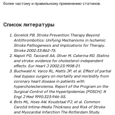
более частому и правильному применению статинов.
Список литературы
Gorelick PB. Stroke Prevention Therapy Beyond
Antithrombotics: Unifying Mechanisms in Ischemic
Stroke Pathogenesis and Implications for Therapy.
Stroke 2002;33:862-75.
Napoli PD, Taccardi AA, Oliver M, Caterina RD. Statins
and stroke: evidence for cholesterol-independent
effects. Eur Heart J 2002;23:1908-21.
Buchwald H, Varco RL, Matts JP, et al. Effect of partial
ileal bypass surgery on mortality and morbidity from
coronary heart disease in patients with
hypercholesterolemia. Report of the Program on the
Surgical Control of the Hyperlipidemias (POSCH). N
Engl J Med 1990;323:946-55.
Bots ML, Hoes AW, Koudstaal PJ, et al. Common
Carotid Intima-Media Thickness and Risk of Stroke
and Myocardial Infarction The Rotterdam Study.