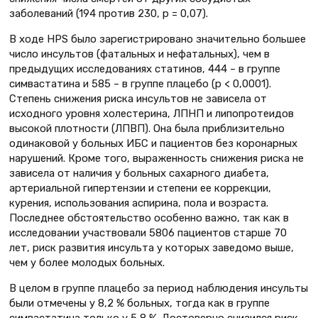
заболеваний (194 против 230, р = 0,07).
В ходе HPS было зарегистрировано значительно большее
число инсультов (фатальных и нефатальных), чем в
предыдущих исследованиях статинов, 444 – в группе
симвастатина и 585 – в группе плацебо (р < 0,0001).
Степень снижения риска инсультов не зависела от
исходного уровня холестерина, ЛПНП и липопротеидов
высокой плотности (ЛПВП). Она была приблизительно
одинаковой у больных ИБС и пациентов без коронарных
нарушений. Кроме того, выраженность снижения риска не
зависела от наличия у больных сахарного диабета,
артериальной гипертензии и степени ее коррекции,
курения, использования аспирина, пола и возраста.
Последнее обстоятельство особенно важно, так как в
исследовании участвовали 5806 пациентов старше 70
лет, риск развития инсульта у которых заведомо выше,
чем у более молодых больных.
В целом в группе плацебо за период наблюдения инсульты
были отмечены у 8,2 % больных, тогда как в группе
симвастатина только у 5,8 %. Достоверно снизился риск