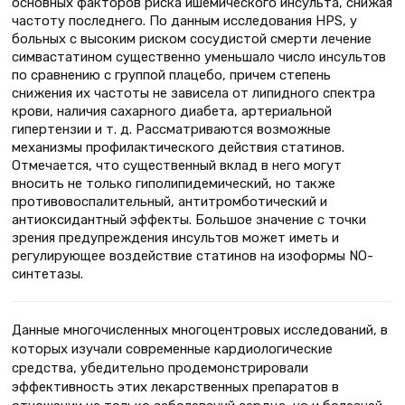
основных факторов риска ишемического инсульта, снижая
частоту последнего. По данным исследования HPS, у
больных с высоким риском сосудистой смерти лечение
симвастатином существенно уменьшало число инсультов
по сравнению с группой плацебо, причем степень
снижения их частоты не зависела от липидного спектра
крови, наличия сахарного диабета, артериальной
гипертензии и т. д. Рассматриваются возможные
механизмы профилактического действия статинов.
Отмечается, что существенный вклад в него могут
вносить не только гиполипидемический, но также
противовоспалительный, антитромботический и
антиоксидантный эффекты. Большое значение с точки
зрения предупреждения инсультов может иметь и
регулирующее воздействие статинов на изоформы NO-
синтетазы.
Данные многочисленных многоцентровых исследований, в
которых изучали современные кардиологические
средства, убедительно продемонстрировали
эффективность этих лекарственных препаратов в