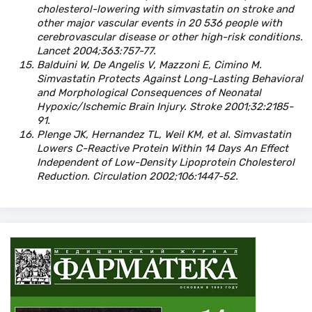
cholesterol-lowering with simvastatin on stroke and
other major vascular events in 20 536 people with
cerebrovascular disease or other high-risk conditions.
Lancet 2004;363:757-77.
Balduini W, De Angelis V, Mazzoni E, Cimino M.
Simvastatin Protects Against Long-Lasting Behavioral
and Morphological Consequences of Neonatal
Hypoxic/Ischemic Brain Injury. Stroke 2001;32:2185-
91.
Plenge JK, Hernandez TL, Weil KM, et al. Simvastatin
Lowers C-Reactive Protein Within 14 Days An Effect
Independent of Low-Density Lipoprotein Cholesterol
Reduction. Circulation 2002;106:1447-52.