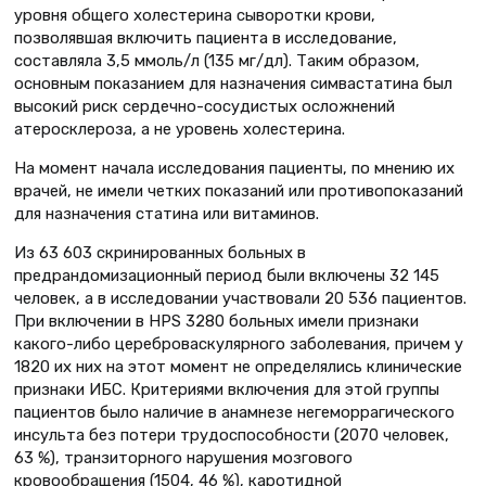
уровня общего холестерина сыворотки крови,
позволявшая включить пациента в исследование,
составляла 3,5 ммоль/л (135 мг/дл). Таким образом,
основным показанием для назначения симвастатина был
высокий риск сердечно-сосудистых осложнений
атеросклероза, а не уровень холестерина.
На момент начала исследования пациенты, по мнению их
врачей, не имели четких показаний или противопоказаний
для назначения статина или витаминов.
Из 63 603 скринированных больных в
предрандомизационный период были включены 32 145
человек, а в исследовании участвовали 20 536 пациентов.
При включении в HPS 3280 больных имели признаки
какого-либо цереброваскулярного заболевания, причем у
1820 их них на этот момент не определялись клинические
признаки ИБС. Критериями включения для этой группы
пациентов было наличие в анамнезе негеморрагического
инсульта без потери трудоспособности (2070 человек,
63 %), транзиторного нарушения мозгового
кровообращения (1504, 46 %), каротидной