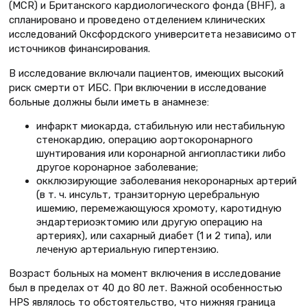
(MCR) и Британского кардиологического фонда (BHF), а
спланировано и проведено отделением клинических
исследований Оксфордского университета независимо от
источников финансирования.
В исследование включали пациентов, имеющих высокий
риск смерти от ИБС. При включении в исследование
больные должны были иметь в анамнезе:
инфаркт миокарда, стабильную или нестабильную
стенокардию, операцию аортокоронарного
шунтирования или коронарной ангиопластики либо
другое коронарное заболевание;
окклюзирующие заболевания некоронарных артерий
(в т. ч. инсульт, транзиторную церебральную
ишемию, перемежающуюся хромоту, каротидную
эндартериоэктомию или другую операцию на
артериях), или сахарный диабет (1 и 2 типа), или
леченую артериальную гипертензию.
Возраст больных на момент включения в исследование
был в пределах от 40 до 80 лет. Важной особенностью
HPS являлось то обстоятельство, что нижняя граница