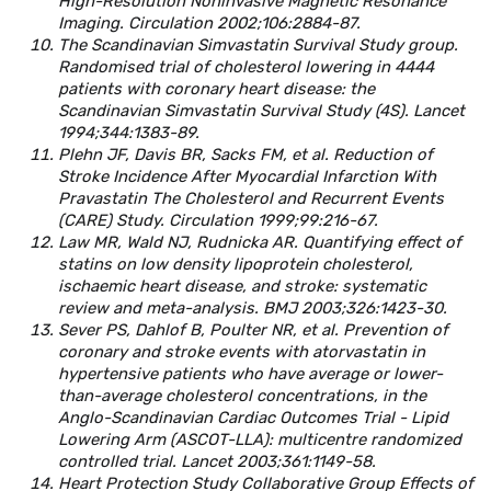
High-Resolution Noninvasive Magnetic Resonance
Imaging. Circulation 2002;106:2884-87.
The Scandinavian Simvastatin Survival Study group.
Randomised trial of cholesterol lowering in 4444
patients with coronary heart disease: the
Scandinavian Simvastatin Survival Study (4S). Lancet
1994;344:1383-89.
Plehn JF, Davis BR, Sacks FM, et al. Reduction of
Stroke Incidence After Myocardial Infarction With
Pravastatin The Cholesterol and Recurrent Events
(CARE) Study. Circulation 1999;99:216-67.
Law MR, Wald NJ, Rudnicka AR. Quantifying effect of
statins on low density lipoprotein cholesterol,
ischaemic heart disease, and stroke: systematic
review and meta-analysis. BMJ 2003;326:1423-30.
Sever PS, Dahlof B, Poulter NR, et al. Prevention of
coronary and stroke events with atorvastatin in
hypertensive patients who have average or lower-
than-average cholesterol concentrations, in the
Anglo-Scandinavian Cardiac Outcomes Trial - Lipid
Lowering Arm (ASCOT-LLA): multicentre randomized
controlled trial. Lancet 2003;361:1149-58.
Heart Protection Study Collaborative Group Effects of