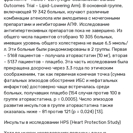
Outcomes Trial – Lipid-Lowering Arm). В основной группе,
включающей 19 342 больных, изучают различные
комбинации атенолола или амлодипина с мочегонными
препаратами и ингибиторами АПФ. Исследование
антигипертензивных препаратов пока не завершено. Из
общего числа пациентов отобрано 10 305 больных,
имевших уровень общего холестерина не выше 6,5 ммоль/
л. Эти больные были рандомизированы в 2 группы. Первая
– 5168 пациентов – получала аторвастатин (10 мг), вторая
– 5137 пациентов – плацебо. Эта часть исследования была
прекращена досрочно через 3,3 года по этическим
соображениям, так как первичная конечная точка (сумма
фатальных эпизодов обострения ИБС и нефатальных
инфарктов) достоверно чаще встречалась среди
больных, получавших плацебо (154 случая против 100 в
группе аторвастатина, р = 0,0005). Число эпизодов
развития инсультов в группе аторвастатина также
оказалась ниже – 81 против 121 (р = 0,024) [13].
Инсульты в исследовании HPS (Heart Protection Study)
Хотя во многих исследованиях получены данные,