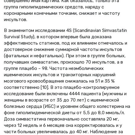
совершенно иная картина. Как оказалось, только эта
группа гиполипидемических средств, наряду с
коронарными конечными точками, снижает и частоту
инсультов.
В знаменитом исследовании 4S (Scandinavian Simvastatin
Survival Study), в котором впервые была доказана
эффективность статинов, под их влиянием отмечалось и
достоверное снижение суммарной частоты инсультов
(фатальных и нефатальных). При этом в группе больных,
получавших симвастатин, произошло 70 инсультов, а в
группе плацебо – 98. Частота неэмболических
ишемических инсультов и транзиторных нарушений
мозгового кровообращения снижалась на 51 и 35 %
соответственно [10]. В это плацебо-контролируемое
исследование были включены 4444 пациента (мужчины и
женщины в возрасте от 35 до 70 лет) с ишемической
болезнью сердца (ИБС) и уровнем общего холестерина на
фоне гиполипидемической диеты от 5,5 до 8,0 ммоль/л.
Доза симвастатина первоначально составляла 20 мг,
через 12 недель и 6 месяцев она корректировалась и у
части больных увеличивалась до 40 мг. Наблюдение за