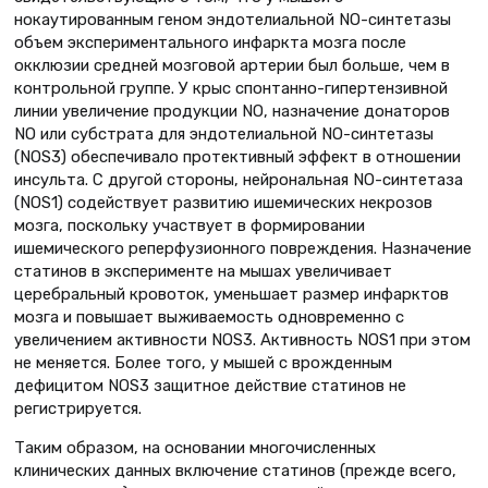
нокаутированным геном эндотелиальной NO-синтетазы
объем экспериментального инфаркта мозга после
окклюзии средней мозговой артерии был больше, чем в
контрольной группе. У крыс спонтанно-гипертензивной
линии увеличение продукции NO, назначение донаторов
NO или субстрата для эндотелиальной NO-синтетазы
(NOS3) обеспечивало протективный эффект в отношении
инсульта. С другой стороны, нейрональная NO-синтетаза
(NOS1) содействует развитию ишемических некрозов
мозга, поскольку участвует в формировании
ишемического реперфузионного повреждения. Назначение
статинов в эксперименте на мышах увеличивает
церебральный кровоток, уменьшает размер инфарктов
мозга и повышает выживаемость одновременно с
увеличением активности NOS3. Активность NOS1 при этом
не меняется. Более того, у мышей с врожденным
дефицитом NOS3 защитное действие статинов не
регистрируется.
Таким образом, на основании многочисленных
клинических данных включение статинов (прежде всего,