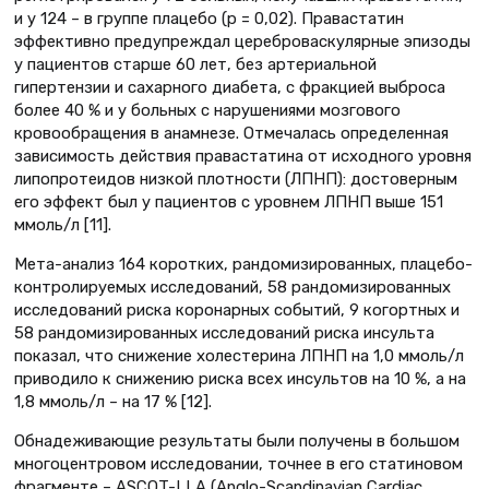
и у 124 – в группе плацебо (р = 0,02). Правастатин
эффективно предупреждал цереброваскулярные эпизоды
у пациентов старше 60 лет, без артериальной
гипертензии и сахарного диабета, с фракцией выброса
более 40 % и у больных c нарушениями мозгового
кровообращения в анамнезе. Отмечалась определенная
зависимость действия правастатина от исходного уровня
липопротеидов низкой плотности (ЛПНП): достоверным
его эффект был у пациентов с уровнем ЛПНП выше 151
ммоль/л [11].
Мета-анализ 164 коротких, рандомизированных, плацебо-
контролируемых исследований, 58 рандомизированных
исследований риска коронарных событий, 9 когортных и
58 рандомизированных исследований риска инсульта
показал, что снижение холестерина ЛПНП на 1,0 ммоль/л
приводило к снижению риска всех инсультов на 10 %, а на
1,8 ммоль/л – на 17 % [12].
Обнадеживающие результаты были получены в большом
многоцентровом исследовании, точнее в его статиновом
фрагменте – ASCOT-LLA (Anglo-Scandinavian Cardiac