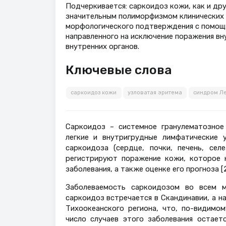
Подчеркивается: саркоидоз кожи, как и дру
значительным полиморфизмом клинических 
морфологического подтверждения с помощь
направленного на исключение поражения вн
внутренних органов.
Ключевые слова
саркоидоз кожи
узловатая эритема
синдром Л
Саркоидоз – системное гранулематозное
легкие и внутригрудные лимфатические 
саркоидоза (сердце, почки, печень, сел
регистрируют поражение кожи, которое 
заболевания, а также оценке его прогноза [2
Заболеваемость саркоидозом во всем 
саркоидоз встречается в Скандинавии, а 
Тихоокеанского региона, что, по-видимом
число случаев этого заболевания остает