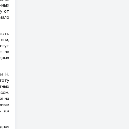
чных
у от
 мало
быть
 они,
огут
т за
дных
м H.
стоту
ятных
сом.
я на
нным
ь до
дная