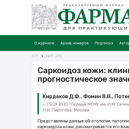
О журнале
Архив номеров
Подписка
Авто
2011
№18 (231)
Саркоидоз кожи: клин
прогностическое знач
Кирдаков Д.Ф., Фомин В.В., Поте
ГБОУ ВПО “Первый МГМУ им. И.М. Сече
Н.И. Пирогова, Москва.
Представлены данные об этологии, патогене
саркоидоза кожи; рассматривается его вза