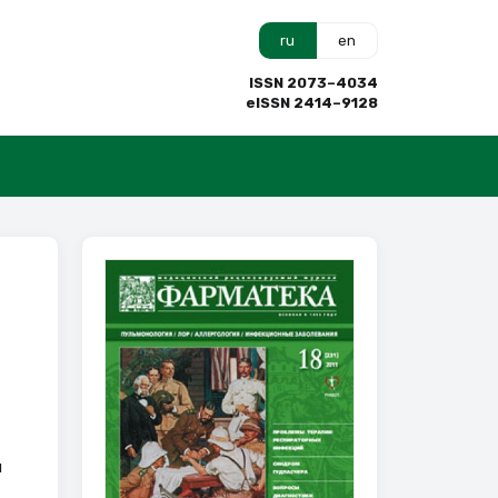
ru
en
ISSN 2073–4034
eISSN 2414–9128
и