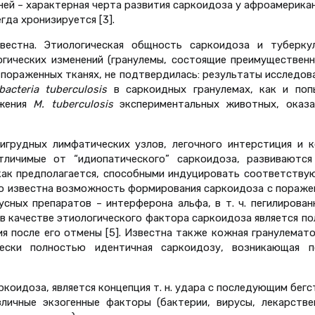
ней – характерная черта развития саркоидоза у афроамерика
гда хронизируется [3].
вестна. Этиологическая общность саркоидоза и туберкул
гических изменений (гранулемы, состоящие преимущественн
 пораженных тканях, не подтвердилась: результаты исследов
bacteria tuberculosis
в саркоидных гранулемах, как и поп
ажения
M. tuberculosis
экспериментальных животных, оказа
игрудных лимфатических узлов, легочного интерстиция и к
тличимые от “идиопатического” саркоидоза, развиваются
как предполагается, способными индуцировать соответству
шо известна возможность формирования саркоидоза с пораже
сных препаратов – интерферона альфа, в т. ч. пегилирован
в качестве этиологического фактора саркоидоза является по
ия после его отмены [5]. Известна также кожная гранулемат
чески полностью идентичная саркоидозу, возникающая п
коидоза, является концепция т. н. удара с последующим бег
различные экзогенные факторы (бактерии, вирусы, лекарстве