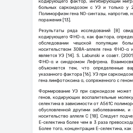
кодирующего фактор, ингибирующий мигр
больных саркоидозом с УЭ и только у 2
Полиморфизм гена NO-синтазы, напротив, не
поражения [13].
Результаты ряда исследований [8] сви
кодирующего ФНО-α, как фактора, определя
обследовании чешской популяции бол
носительством 308A-аллеля гена ФНО-α 
является УЭ [14]. S. Labunski и соавт. (2
ФНО-α и синдромом Лефгрена. Взаимосв
объясняется тем, что определенные ва
указанного фактора [16]. УЭ при саркоидо
гена лимфотоксина α, сопряженного с геном
Формирование УЭ при саркоидозе может 
генов, кодирующих воспалительные молекул
селектина в зависимости от А561С полиморф
обусловленной другими заболеваниями, и
носительство аллеля С [18]. Следует под
Е-селектина более чем в 3 раза превосход
Более того, концентрация Е-селектина, как