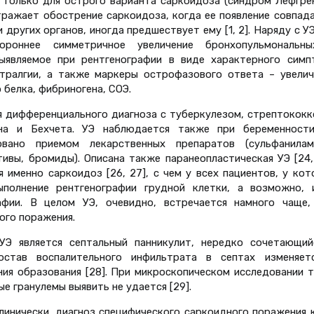
а только для острого варианта саркоидоза (синдром Лефгрен
тражает обострение саркоидоза, когда ее появление совпада
 других органов, иногда предшествует ему [1, 2]. Наряду с У
ороннее симметричное увеличение бронхопульмональн
выявляемое при рентгенографии в виде характерного симп
ртралгии, а также маркеры острофазового ответа – увелич
белка, фибриногена, СОЭ.
я дифференциального диагноза с туберкулезом, стрептококк
она и Бехчета. УЭ наблюдается также при беременности
вано приемом лекарственных препаратов (сульфанилам
вы, бромиды). Описана также паранеопластическая УЭ [24, 
 именно саркоидоз [26, 27], с чем у всех пациентов, у ко
полнение рентгенографии грудной клетки, а возможно, 
фии. В целом УЭ, очевидно, встречается намного чаще,
ого поражения.
Э является септальный панникулит, нередко сочетающий
остав воспалительного инфильтрата в септах изменяет
ия образования [28]. При микроскопическом исследовании т
е гранулемы выявить не удается [29].
клинически, диагноз специфического саркоидного поражения