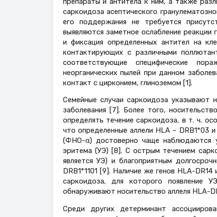
препараты и антитела к ним, а также раз
саркоидоза асептического гранулематозно
его поддержания не требуется присутст
выявляются заметное ослабление реакции г
и фиксация определенных антител на кле
контактирующих с различными поллютант
соответствующие специфические пора
неорганических пылей при данном заболев
контакт с цирконием, глиноземом [1].
Семейные случаи саркоидоза указывают н
заболевания [7]. Более того, носительст
определять течение саркоидоза, в т. ч. ос
что определенные аллели HLA – DRB1*03 и
(ФНО-α) достоверно чаще наблюдаются у
эритема (УЭ) [8]. С острым течением сар
является УЭ) и благоприятным долгосроч
DRB1*1101 [9]. Наличие же генов HLA-DR14
саркоидоза, для которого появление У
обнаруживают носительство аллеля HLA-DRB
Cреди других детерминант ассоцииров