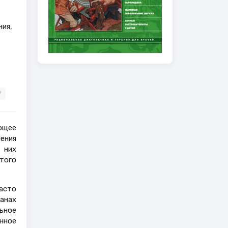
ия,
?
ющее
ения
 них
того
асто
анах
ьное
нное