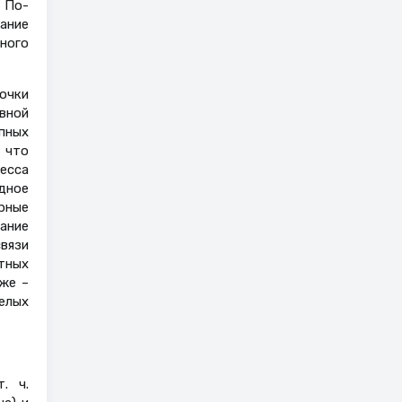
 По-
ание
ного
очки
вной
пных
 что
есса
дное
рные
ание
вязи
тных
же –
елых
. ч.