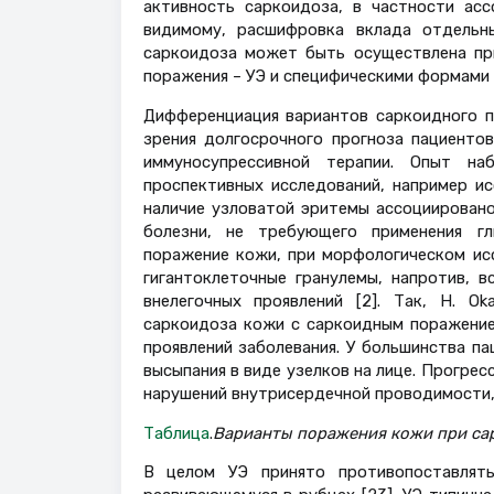
активность саркоидоза, в частности ас
видимому, расшифровка вклада отдельны
саркоидоза может быть осуществлена пр
поражения – УЭ и специфическими формами
Дифференциация вариантов саркоидного п
зрения долгосрочного прогноза пациентов
иммуносупрессивной терапии. Опыт на
проспективных исследований, например ис
наличие узловатой эритемы ассоциировано
болезни, не требующего применения гл
поражение кожи, при морфологическом ис
гигантоклеточные гранулемы, напротив, 
внелегочных проявлений [2]. Так, H. O
саркоидоза кожи с саркоидным поражение
проявлений заболевания. У большинства п
высыпания в виде узелков на лице. Прогр
нарушений внутрисердечной проводимости,
Таблица
.
Варианты поражения кожи при са
В целом УЭ принято противопоставлят