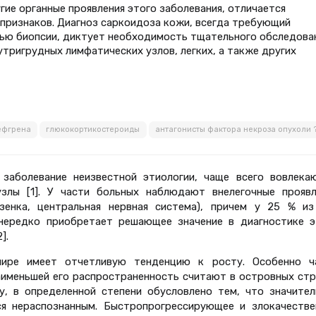
гие органные проявления этого заболевания, отличается
признаков. Диагноз саркоидоза кожи, всегда требующий
ю биопсии, диктует необходимость тщательного обследован
утригрудных лимфатических узлов, легких, а также других
ефгрена
глюкокортикостероиды
антагонисты фактора некроза опухоли 
 заболевание неизвестной этиологии, чаще всего вовлека
узлы [1]. У части больных наблюдают внелегочные проявл
езенка, центральная нервная система), причем у 25 % из
нередко приобретает решающее значение в диагностике э
].
мире имеет отчетливую тенденцию к росту. Особенно ч
наименьшей его распространенность считают в островных стр
у, в определенной степени обусловлено тем, что значител
ся нераспознанным. Быстропрогрессирующее и злокачестве