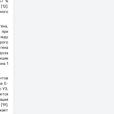
57 %
12].
жного
ена,
, при
ежду
рого
 гена
доза
кции
она 1
нтов
на Е-
с УЭ,
ется
ация
[19].
ажает