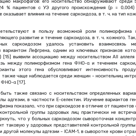
ацию макрофагов: его носительство обнаруживают среди 
4 % пациентов с УЭ другого происхождения (р = 0,004) [
 оказывает влияния на течение саркоидоза, в т. ч. на тип ко
детельствуют в пользу возможной роли полиморфизма г
ющего развитие и течение саркоидоза, в т. ч. кожного. Так
ьных саркоидозом удалось установить взаимосвязь м
и вариантом Лефгрена, одним из ключевых признаков кото
001) [15] выявили ассоциацию между носительством АII аллеля
язь между полиморфизмом гена ФНО-α и течением саркои
рианты этого гена обусловливают интенсивность проду
зе также чаще наблюдается среди женщин – носительниц интр
 ФНО-α [17].
быть также связано с носительством определенных вариа
ы адгезии, в частности Е-селектин. Изучение вариантов ге
изма показало, что при саркоидозе в отличие от пациентов 
 контрольной группы здоровых лиц практически не встреча
черкнуть, что у больных саркоидозом сывороточная концентр
ит таковую у здоровых представителей контрольной группы 
 и другой молекулы адгезии – ICAM-1, в сыворотке крови отр