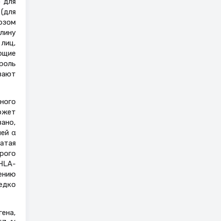
 для
(для
озом
улину
лиц,
ющие
роль
вают
ного
ожет
вано,
ей α
атая
рого
HLA-
чению
едко
ена,