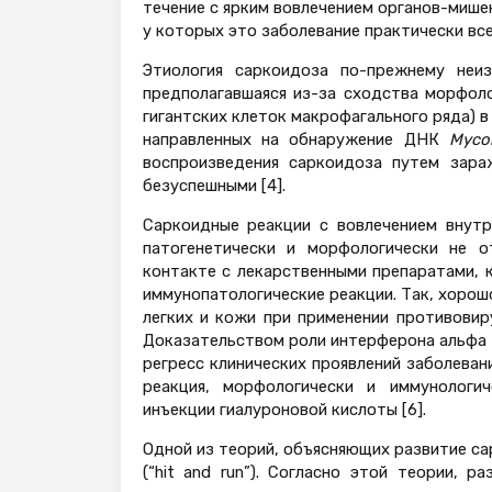
течение с ярким вовлечением органов-мише
у которых это заболевание практически все
Этиология саркоидоза по-прежнему неиз
предполагавшаяся из-за сходства морфоло
гигантских клеток макрофагального ряда) в
направленных на обнаружение ДНК
Myco
воспроизведения саркоидоза путем зар
безуспешными [4].
Саркоидные реакции с вовлечением внутр
патогенетически и морфологически не о
контакте с лекарственными препаратами, 
иммунопатологические реакции. Так, хоро
легких и кожи при применении противовиру
Доказательством роли интерферона альфа 
регресс клинических проявлений заболеван
реакция, морфологически и иммунологи
инъекции гиалуроновой кислоты [6].
Одной из теорий, объясняющих развитие сар
(“hit and run”). Согласно этой теории, 