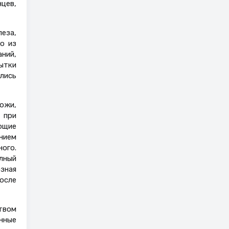
нцев,
еза,
о из
аний,
ытки
лись
ожи,
 при
ющие
нием
ного.
лный
озная
осле
ством
нные