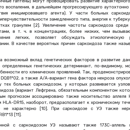
личные гаптены) могут провоцировать развитие характерного
го воспаления, в дальнейшем прогрессирующего аутохтонно 
вия инициировавшего агента). У части больных саркоид
иперчувствительности замедленного типа, анергия к туберк
тках гранулем [2]. Увеличение частоты саркоидоза среди 
ами, в т. ч. в концентрациях, более низких, чем вызыва
жения легких, позволяет обсуждать этиологическую 
ании. В качестве вероятных причин саркоидоза также назы
а возможный вклад генетических факторов в развитие дан
во определенных генетических детерминант, по-видимому, м
обенности его клинических проявлений. Так, продемонстриро
 DQB1*02, а также А/А-вариант гена фактора некроза опухол
 тех больных саркоидозом, у которых развивается узлов
коидоза (вариант Лефгрена, обязательным компонентом кото
ным прогнозом ассоциировано также носительство аллеля 
 и HLA-DR15, наоборот, предрасполагает к хроническому те
Э не характерно [10]. При саркоидозе с УЭ также нер
1*13 [11].
анной с саркоидозом УЭ называют также 173С-аллель г