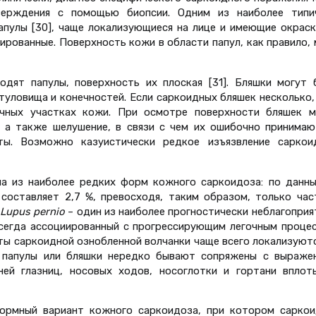
верждения с помощью биопсии. Одним из наиболее типи
пулы [30], чаще локализующиеся на лице и имеющие окраск
ированные. Поверхность кожи в области папул, как правило,
дят папулы, поверхность их плоская [31]. Бляшки могут 
туловища и конечностей. Если саркоидных бляшек несколько,
ичных участках кожи. При осмотре поверхности бляшек м
, а также шелушение, в связи с чем их ошибочно принимаю
ты. Возможно казуистически редкое изъязвление саркои
на из наиболее редких форм кожного саркоидоза: по данны
а составляет 2,7 %, превосходя, таким образом, только ча
Lupus pernio
– один из наиболее прогностически неблагопри
сегда ассоциированный с прогрессирующим легочным процес
ы саркоидной ознобленной волчанки чаще всего локализуютс
 папулы или бляшки нередко бывают сопряжены с выраже
ней глазниц, носовых ходов, носоглотки и гортани вплот
ормный вариант кожного саркоидоза, при котором саркои