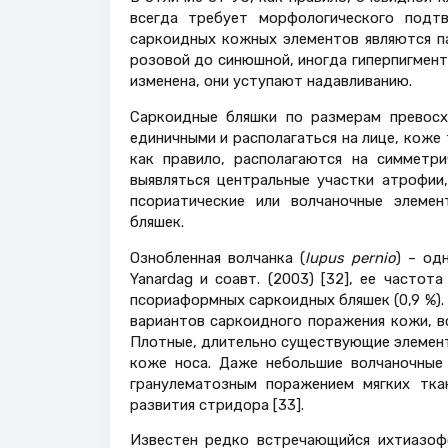
всегда требует морфологического подт
саркоидных кожных элементов являются па
розовой до синюшной, иногда гиперпигмент
изменена, они уступают надавливанию.
Cаркоидные бляшки по размерам превосхо
единичными и располагаться на лице, коже 
как правило, располагаются на симметр
выявляться центральные участки атрофии
псориатические или волчаночные элемен
бляшек.
Ознобленная волчанка (
lupus pernio
) – од
Yanardag и соавт. (2003) [32], ее частот
псориаформных саркоидных бляшек (0,9 %).
вариантов саркоидного поражения кожи, в
Плотные, длительно существующие элемент
коже носа. Даже небольшие волчаночные
гранулематозным поражением мягких тка
развития стридора [33].
Известен редко встречающийся ихтиазоф