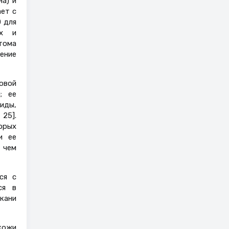
а) и
ет с
Э для
ых и
тома
ение
овой
; ее
иды,
25].
торых
и ее
 чем
ся с
ся в
кани
 кожи