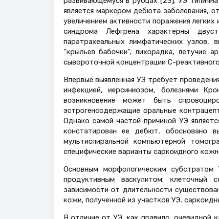
развивающемуся в рубцах [23]. УЭ типичн
является маркером дебюта заболевания, о
увеличением активности поражения легких и
синдрома Лефгрена характерны двуст
паратрахеальных лимфатических узлов, 
“крыльев бабочки”, лихорадка, летучие а
сывороточной концентрации С-реактивного 
Впервые выявленная УЭ требует проведени
инфекцией, иерсиниозом, болезнями Кр
возникновение может быть спровоциро
эстрогенсодержащие оральные контрацепти
Однако самой частой причиной УЭ является
констатирован ее дебют, обосновано вы
мультиспиральной компьютерной томогра
специфические варианты саркоидного кожн
Основным морфологическим субстратом У
продуктивным васкулитом; клеточный с
зависимости от длительности существован
кожи, полученной из участков УЭ, саркоидны
В отличие от УЭ, как правило, очевидной 