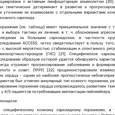
социирована с активным лимфоцитарным альвеолитом [20].
х генетических детерминант в развитие и прогрессиров
и уточнении их взаимосвязи с отдельными вариантами кож
 кожного саркоида.
оражения (см.
таблицу
) имеет принципиальное значение с т
 и выбора тактики их лечения, в т. ч. обоснования агресси
блюдения за больными саркоидозом, в частности кру
следования ACCESS, четко свидетельствует в пользу того,
 с высокой вероятностью стабилизации и спонтанного регр
юкокортикостероидов (ГКС) [21]. Специфическое саркои
следовании образцов которой удается обнаружить характе
всегда отражает прогрессирование заболевания и формиров
kamoto и соавт. (1999) [22] продемонстрировали взаимос
м сердца – одним из наиболее прогностически неблагоприя
ациентов был отмечен аннулярный тип кожного поражения, ре
ессирование поражения сердца сопровождалось развитием тяж
 у 4/5 пациентов потребовавших имплантации пейсмейкера.
ркоидозе.
ь специфическому кожному саркоидному поражению, в т