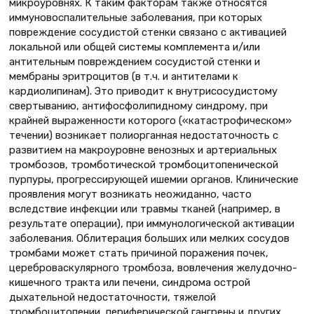
микроуровнях. К таким факторам также относятся
иммуновоспалительные заболевания, при которых
повреждение сосудистой стенки связано с активацией
локальной или общей системы комплемента и/или
антительным повреждением сосудистой стенки и
мембраны эритроцитов (в т.ч. и антителами к
кардиолипинам). Это приводит к внутрисосудистому
свертыванию, антифосфолипидному синдрому, при
крайней выраженности которого («катастрофическом»
течении) возникает полиорганная недостаточность с
развитием на макроуровне венозных и артериальных
тромбозов, тромботической тромбоцитопенической
пурпуры, прогрессирующей ишемии органов. Клинические
проявления могут возникать неожиданно, часто
вследствие инфекции или травмы тканей (например, в
результате операции), при иммунологической активации
заболевания. Облитерация больших или мелких сосудов
тромбами может стать причиной поражения почек,
цереброваскулярного тромбоза, вовлечения желудочно-
кишечного тракта или печени, синдрома острой
дыхательной недостаточности, тяжелой
тромбоцитопении, периферической гангрены и других