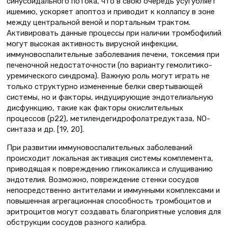
синусоидального потока, что в свою очередь усугубляет
ишемию, ускоряет апоптоз и приводит к коллапсу в зоне
между центральной веной и портальным трактом.
Активировать данные процессы при наличии тромбофилий
могут высокая активность вирусной инфекции,
иммуновоспалительные заболевания печени, токсемия при
печеночной недостаточности (по варианту гемолитико-
уремического синдрома). Важную роль могут играть не
только структурно измененные белки свертывающей
системы, но и факторы, индуцирующие эндотелиальную
дисфункцию, такие как факторы окислительных
процессов (р22), метилендегидрофолатредуктаза, NO-
синтаза и др. [19, 20].
При развитии иммуновоспалительных заболеваний
происходит локальная активация системы комплемента,
приводящая к повреждению гликокаликса и слущиванию
эндотелия. Возможно, повреждение стенки сосудов
непосредственно антителами и иммунными комплексами и
повышенная агрегационная способность тромбоцитов и
эритроцитов могут создавать благоприятные условия для
обструкции сосудов разного калибра.