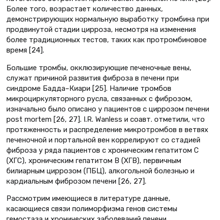
Более того, возрастает количество данных,
демонстрирующих нормальную выработку тромбина при
продвинутой стадии цирроза, несмотря на изменения
более традиционных тестов, таких как протромбиновое
время [24].
Большие тромбы, окклюзирующие печеночные вены,
служат причиной развития фиброза в печени при
синдроме Бадда–Киари [25]. Наличие тромбов
микроциркуляторного русла, связанных с фиброзом,
изначально было описано у пациентов с циррозом печени
post mortem [26, 27]. I.R. Wanless и соавт. отметили, что
протяженность и распределение микротромбов в ветвях
печеночной и портальной вен коррелируют со стадией
фиброза у ряда пациентов с хроническим гепатитом С
(ХГС), хроническим гепатитом В (ХГВ), первичным
билиарным циррозом (ПБЦ), алкогольной болезнью и
кардиальным фиброзом печени [26, 27].
Рассмотрим имеющиеся в литературе данные,
касающиеся связи полиморфизма генов системы
гемостаза и хронических заболеваний печени.