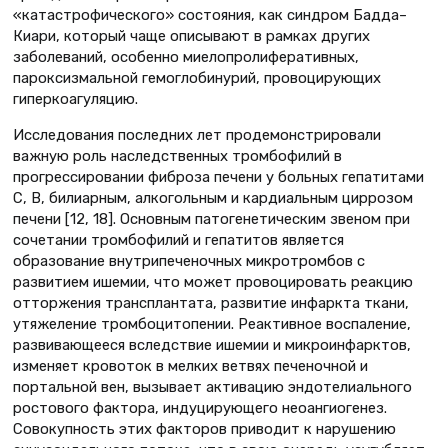
«катастрофического» состояния, как синдром Бадда–
Киари, который чаще описывают в рамках других
заболеваний, особенно миелопролиферативных,
пароксизмальной гемоглобинурий, провоцирующих
гиперкоагуляцию.
Исследования последних лет продемонстрировали
важную роль наследственных тромбофилий в
прогрессировании фиброза печени у больных гепатитами
С, В, билиарным, алкогольным и кардиальным циррозом
печени [12, 18]. Основным патогенетическим звеном при
сочетании тромбофилий и гепатитов является
образование внутрипеченочных микротромбов с
развитием ишемии, что может провоцировать реакцию
отторжения трансплантата, развитие инфаркта ткани,
утяжеление тромбоцитопении. Реактивное воспаление,
развивающееся вследствие ишемии и микроинфарктов,
изменяет кровоток в мелких ветвях печеночной и
портальной вен, вызывает активацию эндотелиального
ростового фактора, индуцирующего неоангиогенез.
Совокупность этих факторов приводит к нарушению