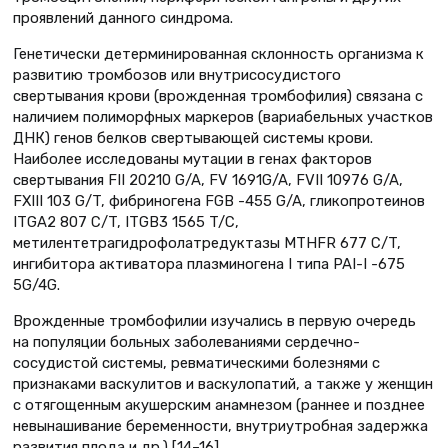
проявлений данного синдрома.
Генетически детерминированная склонность организма к
развитию тромбозов или внутрисосудистого
свертывания крови (врожденная тромбофилия) связана с
наличием полиморфных маркеров (вариабельных участков
ДНК) генов белков свертывающей системы крови.
Наиболее исследованы мутации в генах факторов
свертывания FII 20210 G/A, FV 1691G/A, FVII 10976 G/A,
FXIII 103 G/T, фибриногена FGB -455 G/A, гликопротеинов
ITGA2 807 C/T, ITGB3 1565 T/C,
метилентетрагидрофолатредуктазы MTHFR 677 C/T,
ингибитора активатора плазминогена I типа PAI-I -675
5G/4G.
Врожденные тромбофилии изучались в первую очередь
на популяции больных заболеваниями сердечно-
сосудистой системы, ревматическими болезнями с
признаками васкулитов и васкулопатий, а также у женщин
с отягощенным акушерским анамнезом (раннее и позднее
невынашивание беременности, внутриутробная задержка
развития плода и др.) [14–16].