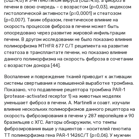
(ОШ=4,0) и 3-м генотипом вируса (ОШ=4,6), а фиброз в
печени в свою очередь – с возрастом (р=0,03), индексом
гистологической активности (р=0,0001) и стеатозом
(р=0,007). Таким образом, генетическое влияние на
скорость процессов фиброза в печени может быть
опосредовано через развитие жировой инфильтрации
печени. В другом исследовании не было показано влияния
полиморфизма MTHFR 677 C/T реципиента на развитие
стеатоза в трансплантате печени, но показано влияние
данного полиморфизма на скорость фиброза в сочетании
с возрастом донора [44].
Воспаление и повреждение тканей приводит к активации
системы свертывания и повышенной выработке тромбина.
Показано, что подавление рецептора тромбина PAR-1
(protease-activated receptor 1) на животных моделях
уменьшает фиброз в печени. A. Martinelli и соавт. изучали
влияние нескольких полиморфизмов данного рецептора на
скорость фиброзирования в печени у 287 европейцев и 90
бразильцев с ХГС. Авторы обнаружили, что темпы
фиброзирования выше у пациентов – носителей генотипа
ТТ полиморфизма гена PAR-1 1426С/Т (р=0,06). У мужчин