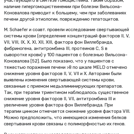
участвующего в синтезе гомоцистеина. Таким образом,
наличие гипергомоцистеинемии при болезни Вильсона–
Коновалова приводит к большему, чем при заболеваниях
печени другой этиологии, повреждению гепатоцитов.
M. Schaefer и соавт. провели исследование свертывающей
системы крови (определение концентраций факторов II, V,
VII, VIII, IX, X, XI, XII, XIII, фактора фон Виллебранда,
фибриногена, антитромбина III, протеинов С, S в
сыворотке крови) у 100 пациентов с болезнью Вильсона–
Коновалова [52]. Было показано, что у пациентов с
тяжестью поражения печени >8 по шкале MELD отмечено
снижение уровня факторов II, V, VII и X. Авторами были
выявлены изменения свертывающей системы крови,
связанные с приемом медьэлиминирующих препаратов.
Так, при терапии триентином наблюдалось существенное
снижение уровня факторов II, VII, антитромбина III и
увеличение уровня фактора фон Виллебранда. При
терапии цинком отмечается снижение уровня фактора VIII.
Можно предположить, что имеющиеся изменения белков
свертывания крови связаны с полиморфностью их генов.