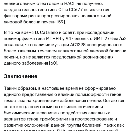
неалкогольным стеатозом и НАСГ не получено,
следовательно, генотипы СT и CC677 не являются
факторами риска прогрессирования неалкогольной
жировой болезни печени [59].
В то же время D. Catalano и соавт. при исследовании
полиморфизма гена MTHFR у 94 человек с ИМТ 27±5кг/м2
показали, что наличие мутации АС1298 ассоциировано с
более тяжелым течением неалкогольной жировой болезни
печени, но не является предпосылкой возникновения
данного заболевания [60].
Заключение
Таким образом, в настоящее время не сформировано
единого представления о влиянии полиморфности генов
гемостаза на хронические заболевания печени. Остаются
не до конца понятными патофизиологические и
биохимические механизмы воздействия аллельных
вариантов генов тромбофилии на прогрессирование и
развитие осложнений данной группы болезней, таких как