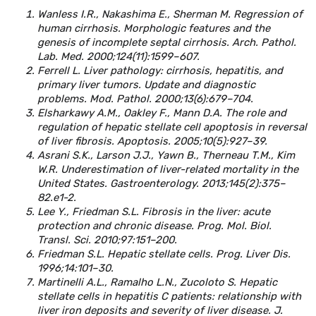
Wanless I.R., Nakashima E., Sherman M. Regression of
human cirrhosis. Morphologic features and the
genesis of incomplete septal cirrhosis. Arch. Pathol.
Lab. Med. 2000;124(11):1599–607.
Ferrell L. Liver pathology: cirrhosis, hepatitis, and
primary liver tumors. Update and diagnostic
problems. Mod. Pathol. 2000;13(6):679–704.
Elsharkawy A.M., Oakley F., Mann D.A. The role and
regulation of hepatic stellate cell apoptosis in reversal
of liver fibrosis. Apoptosis. 2005;10(5):927–39.
Asrani S.K., Larson J.J., Yawn B., Therneau T.M., Kim
W.R. Underestimation of liver-related mortality in the
United States. Gastroenterology. 2013;145(2):375–
82.e1-2.
Lee Y., Friedman S.L. Fibrosis in the liver: acute
protection and chronic disease. Prog. Mol. Biol.
Transl. Sci. 2010;97:151–200.
Friedman S.L. Hepatic stellate cells. Prog. Liver Dis.
1996;14:101–30.
Martinelli A.L., Ramalho L.N., Zucoloto S. Hepatic
stellate cells in hepatitis C patients: relationship with
liver iron deposits and severity of liver disease. J.