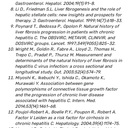
Gastroenterol. Hepatol. 2004;19(1):91–8.
Li D., Friedman S.L. Liver fibrogenesis and the role of
hepatic stellate cells: new insights and prospects for
therapy. J. Gastroenterol. Hepatol. 1999;14(7):618–33.
Poynard T., Bedossa P., Opolon P. Natural history of
liver fibrosis progression in patients with chronic
hepatitis C. The OBSVIRC, METAVIR, CLINIVIR, and
DOSVIRC groups. Lancet. 1997;349(9055):825–32.
Wright M., Goldin R., Fabre A., Lloyd J., Thomas H.,
Trepo C., Pradat P., Thursz M. Measurement and
determinants of the natural history of liver fibrosis in
hepatitis C virus infection: a cross sectional and
longitudinal study. Gut. 2003;52(4):574–79.
Miyoshi K., Ikebuchi Y., Ishida C., Okamoto K.,
Murawaki Y. Association between gene
polymorphisms of connective tissue growth factor
and the progression of chronic liver disease
associated with hepatitis C. Intern. Med.
2014;53(14):1461–68.
Poujol-Robert A., Boelle P.Y., Poupon R., Robert A.
Factor V Leiden as a risk factor for cirrhosis in
chronic hepatitis C. Hepatology. 2004;39(4):1174–75.