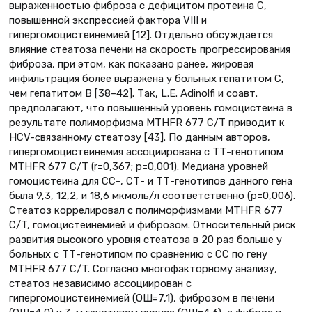
выраженностью фиброза с дефицитом протеина С,
повышенной экспрессией фактора VIII и
гипергомоцистеинемией [12]. Отдельно обсуждается
влияние стеатоза печени на скорость прогрессирования
фиброза, при этом, как показано ранее, жировая
инфильтрация более выражена у больных гепатитом С,
чем гепатитом В [38–42]. Так, L.E. Adinolfi и соавт.
предполагают, что повышенный уровень гомоцистеина в
результате полиморфизма MTHFR 677 C/T приводит к
HCV-связанному стеатозу [43]. По данным авторов,
гипергомоцистеинемия ассоциирована с ТТ-генотипом
MTHFR 677 C/T (r=0,367; р=0,001). Медиана уровней
гомоцистеина для СС-, СТ- и ТТ-генотипов данного гена
была 9,3, 12,2, и 18,6 мкмоль/л соответственно (р=0,006).
Стеатоз коррелировал с полиморфизмами MTHFR 677
C/T, гомоцистеинемией и фиброзом. Относительный риск
развития высокого уровня стеатоза в 20 раз больше у
больных с ТТ-генотипом по сравнению с СС по гену
MTHFR 677 C/T. Согласно многофакторному анализу,
стеатоз независимо ассоциирован с
гипергомоцистеинемией (ОШ=7,1), фиброзом в печени