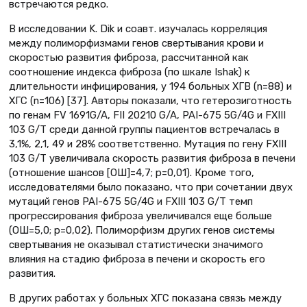
встречаются редко.
В исследовании K. Dik и соавт. изучалась корреляция
между полиморфизмами генов свертывания крови и
скоростью развития фиброза, рассчитанной как
соотношение индекса фиброза (по шкале Ishak) к
длительности инфицирования, у 194 больных ХГВ (n=88) и
ХГС (n=106) [37]. Авторы показали, что гетерозиготность
по генам FV 1691G/A, FII 20210 G/A, PAI-675 5G/4G и FXIII
103 G/T среди данной группы пациентов встречалась в
3,1%, 2,1, 49 и 28% соответственно. Мутация по гену FXIII
103 G/T увеличивала скорость развития фиброза в печени
(отношение шансов [ОШ]=4,7; р=0,01). Кроме того,
исследователями было показано, что при сочетании двух
мутаций генов PAI-675 5G/4G и FXIII 103 G/T темп
прогрессирования фиброза увеличивался еще больше
(ОШ=5,0; р=0,02). Полиморфизм других генов системы
свертывания не оказывал статистически значимого
влияния на стадию фиброза в печени и скорость его
развития.
В других работах у больных ХГС показана связь между