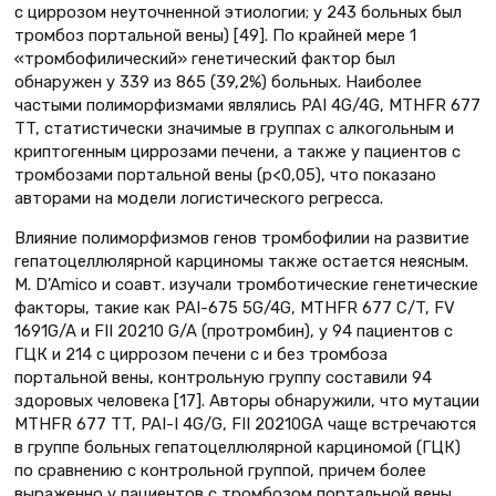
с циррозом неуточненной этиологии; у 243 больных был
тромбоз портальной вены) [49]. По крайней мере 1
«тромбофилический» генетический фактор был
обнаружен у 339 из 865 (39,2%) больных. Наиболее
частыми полиморфизмами являлись PAI 4G/4G, MTHFR 677
TT, статистически значимые в группах с алкогольным и
криптогенным циррозами печени, а также у пациентов с
тромбозами портальной вены (р<0,05), что показано
авторами на модели логистического регресса.
Влияние полиморфизмов генов тромбофилии на развитие
гепатоцеллюлярной карциномы также остается неясным.
M. D’Amico и соавт. изучали тромботические генетические
факторы, такие как PAI-675 5G/4G, MTHFR 677 C/T, FV
1691G/A и FII 20210 G/A (протромбин), у 94 пациентов с
ГЦК и 214 с циррозом печени с и без тромбоза
портальной вены, контрольную группу составили 94
здоровых человека [17]. Авторы обнаружили, что мутации
MTHFR 677 TT, PAI-I 4G/G, FII 20210GA чаще встречаются
в группе больных гепатоцеллюлярной карциномой (ГЦК)
по сравнению с контрольной группой, причем более
выраженно у пациентов с тромбозом портальной вены.