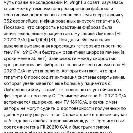
Чуть позже в исследовании M. Wright и соавт. изучалась
связь между темпами прогрессирования фиброза и
генотипами определенных генов системы свертывания у
352 европейцев, инфицированных вирусом гепатита С.
Показано, что скорость нарастания фиброза была
значительно выше у пациентов с мутацией Лейдена (FII
20210 G/A) (p=0,004) [31]. При дальнейшем анализе
выявлена выраженная корреляция гетерозиготности по
гену FV 1691G/A и быстрым развитием цирроза печени (в
сроки менее 30 лет). Зависимости между скоростью
прогрессирования фиброза в печени и генотипами гена FII
20210 G/A не установлено. Авторы считают, что при
гепатите С происходит активация системы свертывания,
которая увеличивается еще больше у пациентов с
Лейденовской мутацией, т.к. повышается устойчивость
фактора V к протеину С. Полиморфизм гена FII 20210 G/A
встречается еще реже, чем FV 1691G/A, в связи с чем
авторы не могут судить о достоверности полученных по
данному гену результатов. Однако даже в данном случае
наблюдалась слабая корреляция между гетерозиготным
состоянием гена FII 20210 G/A и быстрым темпом