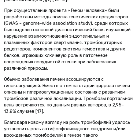
При осуществлении проекта «Геном человека» были
разработаны методы поиска генетических предикторов
(GWAS – genome-wide аssociation study), среди которых
был выделен основной диагностический блок, изучающий
нарушение взаимоотношений эндотелиальных и
плазменных факторов свертывания, тромбоцитарных
рецепторов, компонентов системы гемостаза и других
белков, играющих ключевую роль в патогенезе
повреждения сосудистой стенки при заболеваниях
различной природы.
Обычно заболевания печени ассоциируются с
гипокоагуляцией. Вместе с тем на стадии цирроза печени
описаны и гиперкоагуляционные состояния с развитием
тромбозов различной локализации. Тромбозы портальной
вены встречаются, по данным разных авторов, в 2,95–
13,8% случаев [17].
Благодаря новому взгляду на роль тромбофилий удалось
установить роль антифосфолипидного синдрома и/или
врожденных тромбофилий в генезе такого