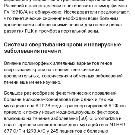
Различий в распределении генетических полиморфизмов
FV 1691G/A не обнаружено. Исследователи предполагают,
что генетический скрининг необходим всем больным
хроническими заболеваниями печени для оценки риска
развития ГЦК и тромбоза портальной вены.
Система свертывания крови и невирусные
заболевания печени
Влияние полиморфных аллельных вариантов генов
свертывания крови на течение генетических,
воспалительных, токсических и обменных заболеваний
печени еще менее изучено.
Большое разнообразие фенотипических проявлений
болезни Вильсона–Коновалова при одних и тех же
мутациях гена АТР7В медь-транспортирующей АТФазы
привело к поиску новых модифицирующих факторов,
влияющих на течение заболевания [50]. G. Gromadzka и
соавт. провели исследование двух мутаций гена MTHFR
677 C/T и 1298 A/C у 245 пациентов с болезнью