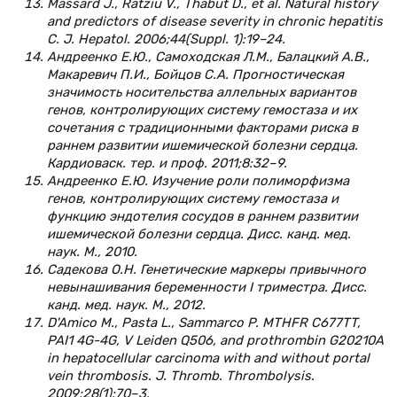
Massard J., Ratziu V., Thabut D., et al. Natural history
and predictors of disease severity in chronic hepatitis
C. J. Hepatol. 2006;44(Suppl. 1):19–24.
Андреенко Е.Ю., Самоходская Л.М., Балацкий А.В.,
Макаревич П.И., Бойцов С.А. Прогностическая
значимость носительства аллельных вариантов
генов, контролирующих систему гемостаза и их
сочетания с традиционными факторами риска в
раннем развитии ишемической болезни сердца.
Кардиоваск. тер. и проф. 2011;8:32–9.
Андреенко Е.Ю. Изучение роли полиморфизма
генов, контролирующих систему гемостаза и
функцию эндотелия сосудов в раннем развитии
ишемической болезни сердца. Дисс. канд. мед.
наук. М., 2010.
Садекова О.Н. Генетические маркеры привычного
невынашивания беременности I триместра. Дисс.
канд. мед. наук. М., 2012.
D'Amico M., Pasta L., Sammarco P. MTHFR C677TT,
PAI1 4G-4G, V Leiden Q506, and prothrombin G20210A
in hepatocellular carcinoma with and without portal
vein thrombosis. J. Thromb. Thrombolysis.
2009;28(1):70–3.