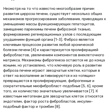
Несмотря на то что известно многообразие причин
развития цирроза печени, существует несколько общих
механизмов прогрессирования заболевания, приводящих к
уменьшению массы функционирующих гепатоцитов,
замещению паренхимы печени фиброзной тканью,
формированию регенерационных узлов с последующим
ухудшением функций органа [1–3]. Фиброз является
ключевым процессом развития любой хронической
болезни печени [4] и характеризуется пролиферацией
фибробластов, увеличением компонентов внеклеточного
матрикса. Механизмы фиброгенеза остаются не до конца
ясными, но установлено, что ключевую роль в развитии
фиброза печени играют звездчатые клетки, которые в
ответ на воспаление активизируются и из «спящих»
превращаются в пролиферирующие, фиброгенные и
сократительные миофибробласт-подобные [5, 6], кроме
того, их количество значительно увеличивается [7]. К
известным митогенам для звездчатых клеток относятся
эндотелин, фактор роста фибробластов, инсулин-
подобный фактор и тромбин [8].