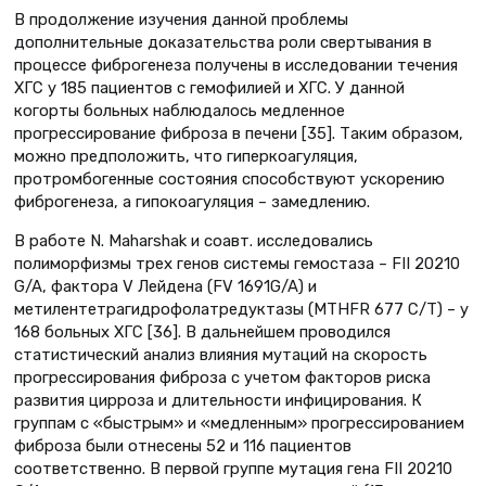
В продолжение изучения данной проблемы
дополнительные доказательства роли свертывания в
процессе фиброгенеза получены в исследовании течения
ХГС у 185 пациентов с гемофилией и ХГС. У данной
когорты больных наблюдалось медленное
прогрессирование фиброза в печени [35]. Таким образом,
можно предположить, что гиперкоагуляция,
протромбогенные состояния способствуют ускорению
фиброгенеза, а гипокоагуляция – замедлению.
В работе N. Maharshak и соавт. исследовались
полиморфизмы трех генов системы гемостаза – FII 20210
G/A, фактора V Лейдена (FV 1691G/A) и
метилентетрагидрофолатредуктазы (MTHFR 677 C/T) – у
168 больных ХГС [36]. В дальнейшем проводился
статистический анализ влияния мутаций на скорость
прогрессирования фиброза с учетом факторов риска
развития цирроза и длительности инфицирования. К
группам с «быстрым» и «медленным» прогрессированием
фиброза были отнесены 52 и 116 пациентов
соответственно. В первой группе мутация гена FII 20210