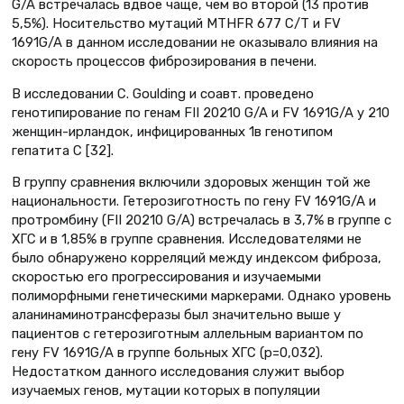
G/A встречалась вдвое чаще, чем во второй (13 против
5,5%). Носительство мутаций MTHFR 677 C/T и FV
1691G/A в данном исследовании не оказывало влияния на
скорость процессов фиброзирования в печени.
В исследовании С. Goulding и соавт. проведено
генотипирование по генам FII 20210 G/A и FV 1691G/A у 210
женщин-ирландок, инфицированных 1в генотипом
гепатита С [32].
В группу сравнения включили здоровых женщин той же
национальности. Гетерозиготность по гену FV 1691G/A и
протромбину (FII 20210 G/A) встречалась в 3,7% в группе с
ХГС и в 1,85% в группе сравнения. Исследователями не
было обнаружено корреляций между индексом фиброза,
скоростью его прогрессирования и изучаемыми
полиморфными генетическими маркерами. Однако уровень
аланинаминотрансферазы был значительно выше у
пациентов с гетерозиготным аллельным вариантом по
гену FV 1691G/A в группе больных ХГС (р=0,032).
Недостатком данного исследования служит выбор
изучаемых генов, мутации которых в популяции