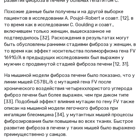
развития фиброза в печени у больных гепатитом С.
Похожие данные были получены и на другой выборке
пациентов в исследовании A. Poujol-Robert и соавт. [12], в
то время как в исследовании C. Goulding и соавт.,
включившем только женщин, вышесказанное не
подтвердилось [32]. Расхождения в результатах могут
быть обусловлены ранними стадиями фиброза у женщин, в
то время как эффект носительства полиморфизма гена FV
1691G/A в предыдущих исследованиях был выражен у
мужчин с продвинутой стадией фиброза печени [12, 31].
На мышиной модели фиброза печени было показано, что у
линии мышей C57BL/6 с мутацией гена FV после
хронического воздействия четыреххлористого углерода
фиброз печени был более выражен, чем при диком типе
[33]. Подобный эффект влияния мутации по гену FV также
описан на мышиной модели легочного фиброза при
ингаляции блеомицина [34], у мутантных мышей процессы
фиброзирования были повышены во всех тканях. Быстрое
развитие фиброза в печени у таких мышей было выражено
преимущественно у самцов.