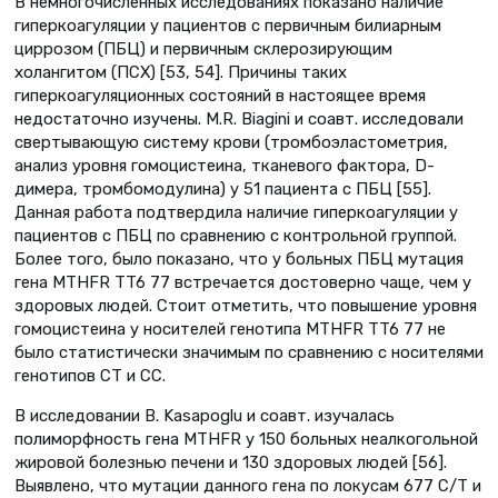
В немногочисленных исследованиях показано наличие
гиперкоагуляции у пациентов с первичным билиарным
циррозом (ПБЦ) и первичным склерозирующим
холангитом (ПСХ) [53, 54]. Причины таких
гиперкоагуляционных состояний в настоящее время
недостаточно изучены. M.R. Biagini и соавт. исследовали
свертывающую систему крови (тромбоэластометрия,
анализ уровня гомоцистеина, тканевого фактора, D-
димера, тромбомодулина) у 51 пациента с ПБЦ [55].
Данная работа подтвердила наличие гиперкоагуляции у
пациентов с ПБЦ по сравнению с контрольной группой.
Более того, было показано, что у больных ПБЦ мутация
гена MTHFR TT6 77 встречается достоверно чаще, чем у
здоровых людей. Стоит отметить, что повышение уровня
гомоцистеина у носителей генотипа MTHFR TT6 77 не
было статистически значимым по сравнению с носителями
генотипов СT и СС.
В исследовании B. Kasapoglu и соавт. изучалась
полиморфность гена MTHFR у 150 больных неалкогольной
жировой болезнью печени и 130 здоровых людей [56].
Выявлено, что мутации данного гена по локусам 677 С/T и