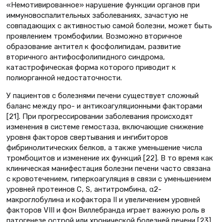
«Немотивированное» нарушение функции органов при
иммуновоспалительных заболеваниях, зачастую не
совпадающих с активностью самой болезни, может быть
проявлением тромбофилии. Возможно вторичное
образование антител к фосфолипидам, развитие
вторичного антифосфолипидного синдрома,
катастрофическая форма которого приводит к
полиорганной недостаточности.
У пациентов с болезнями печени существует сложный
баланс между про- и антикоагуляционными факторами
[21]. При прогрессировании заболевания происходят
изменения в системе гемостаза, включающие снижение
уровня факторов свертывания и ингибиторов
фибринолитических белков, а также уменьшение числа
тромбоцитов и изменение их функций [22]. В то время как
клиническая манифестация болезни печени часто связана
с кровотечением, гиперкоагуляция в связи с уменьшением
уровней протеинов С, S, антитромбина, α2-
макроглобулина и кофактора II и увеличением уровней
факторов VIII и фон Виллебранда играет важную роль в
патогенезе острой или хронической болезней печени [23].