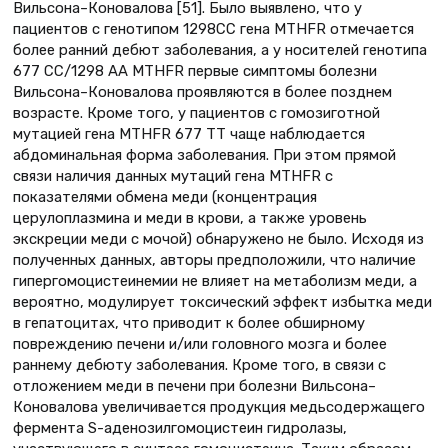
Вильсона–Коновалова [51]. Было выявлено, что у
пациентов с генотипом 1298CС гена MTHFR отмечается
более ранний дебют заболевания, а у носителей генотипа
677 CC/1298 AA MTHFR первые симптомы болезни
Вильсона–Коновалова проявляются в более позднем
возрасте. Кроме того, у пациентов с гомозиготной
мутацией гена MTHFR 677 TT чаще наблюдается
абдоминальная форма заболевания. При этом прямой
связи наличия данных мутаций гена MTHFR с
показателями обмена меди (концентрация
церулоплазмина и меди в крови, а также уровень
экскреции меди с мочой) обнаружено не было. Исходя из
полученных данных, авторы предположили, что наличие
гипергомоцистеинемии не влияет на метаболизм меди, а
вероятно, модулирует токсический эффект избытка меди
в гепатоцитах, что приводит к более обширному
повреждению печени и/или головного мозга и более
раннему дебюту заболевания. Кроме того, в связи с
отложением меди в печени при болезни Вильсона–
Коновалова увеличивается продукция медьсодержащего
фермента S-аденозилгомоцистеин гидролазы,