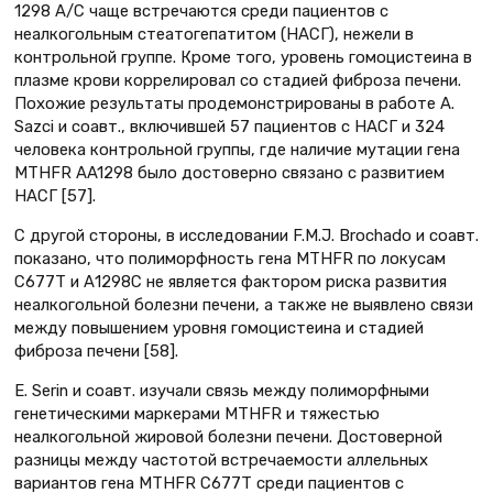
1298 А/C чаще встречаются среди пациентов с
неалкогольным стеатогепатитом (НАСГ), нежели в
контрольной группе. Кроме того, уровень гомоцистеина в
плазме крови коррелировал со стадией фиброза печени.
Похожие результаты продемонстрированы в работе A.
Sazci и соавт., включившей 57 пациентов с НАСГ и 324
человека контрольной группы, где наличие мутации гена
MTHFR AA1298 было достоверно связано с развитием
НАСГ [57].
С другой стороны, в исследовании F.M.J. Brochado и соавт.
показано, что полиморфность гена MTHFR по локусам
С677Т и А1298С не является фактором риска развития
неалкогольной болезни печени, а также не выявлено связи
между повышением уровня гомоцистеина и стадией
фиброза печени [58].
E. Serin и соавт. изучали связь между полиморфными
генетическими маркерами MTHFR и тяжестью
неалкогольной жировой болезни печени. Достоверной
разницы между частотой встречаемости аллельных
вариантов гена MTHFR С677Т среди пациентов с