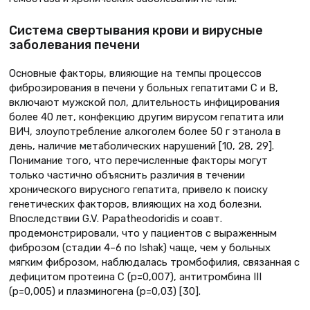
Система свертывания крови и вирусные
заболевания печени
Основные факторы, влияющие на темпы процессов
фиброзирования в печени у больных гепатитами С и В,
включают мужской пол, длительность инфицирования
более 40 лет, конфекцию другим вирусом гепатита или
ВИЧ, злоупотребление алкоголем более 50 г этанола в
день, наличие метаболических нарушений [10, 28, 29].
Понимание того, что перечисленные факторы могут
только частично объяснить различия в течении
хронического вирусного гепатита, привело к поиску
генетических факторов, влияющих на ход болезни.
Впоследствии G.V. Papatheodoridis и соавт.
продемонстрировали, что у пациентов с выраженным
фиброзом (стадии 4–6 по Ishak) чаще, чем у больных
мягким фиброзом, наблюдалась тромбофилия, связанная с
дефицитом протеина С (р=0,007), антитромбина III
(р=0,005) и плазминогена (р=0,03) [30].