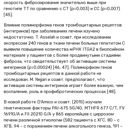
скорость фиброзирования значительно выше при
генотипе ТТ по сравнению с СТ (р=0,003) и СС (р=0,007)
[45].
Влияние полиморфизма генов тромбоцитарных рецептов
(интегринов) при заболеваниях печени изучено
недостаточно. T. Asselah и соавт. при исследовании
экспрессии 240 генов в ткани печени больных гепатитом С
выявили повышение количества мРНК ITGA2 в биопсийном
материале у пациентов с более продвинутыми стадиями
фиброза, что свидетельствует об активации системы
ингегринов (р=0,00024) [46, 47]. Полиморфизм генов
тромбоцитарных рецептов в данной работе не
исследован. M. Nejjari и соавт. предполагают, что
активация системы интегринов играет более важную, чем
воспаление, роль в профибротических процессах [48].
В новой работе D’Amico и соавт. (2015) изучали
генетические факторы PAI-675 5G/4G, MTHFR 677 C/T, FV
1691G/A и FII 20210 G/A у 865 европейцев с циррозом
печени различной этиологии (582 пациента с ХГС, 80 – с
ХГВ, 94 – с поражением печени алкогольного генеза, 191 –