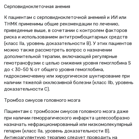
Серповидноклеточная анемия
К пациентам с серповидноклеточной анемией и ИИ или
ТНМК применимы общие рекомендации по лечению,
приведенные выше, в сочетании с контролем факторов
риска и использованием антитромбоцитарных средств
(класс IIa, уровень доказательности B). У этих пациентов
можно также рассмотреть вопрос о назначении
дополнительной терапии, включающей регулярные
гемотрансфузии с целью снижения уровня гемоглобина S
до < 30–50 % от общего уровня гемоглобина,
гидроксимочевину или хирургическое шунтирование при
наличии тяжелой окклюзивной болезни (класс IIb, уровень
доказательности C).
Тромбоз синусов головного мозга
Пациентам с тромбозом синусов головного мозга даже
при наличии геморрагического инфаркта целесообразно
назначать нефракционированный или низкомолекулярный
гепарин (класс IIa, уровень доказательности B).
Антикоагулянтную терапию следует проводить на