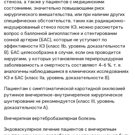
стеноза, а также у пациентов с медицинскими
состояниями, значительно повышающими риск
хирургического вмешательства, или при наличии других
специфических обстоятельств, таких как радиационно–
индуцированный стеноз после КЭ, можно рассмотреть
вопрос о баллонной ангиопластике и стентировании
сонной артерии (БАС), которые не уступают по
эффективности КЭ (класс IIb, уровень доказательности
B). БАС целесообразна в случае, если она проводится
хирургами, у которых установленная перипроцедурная
заболеваемость и смертность составляют 4–6 %, т. е.
аналогичны наблюдавшимся в клинических исследованиях
КЭ и БАС (класс IIa, уровень доказательности B).
Пациентам с симптоматической каротидной окклюзией
рутинное внечерепное–внутричерепное хирургическое
шунтирование не рекомендуется (класс III, уровень
доказательности A).
Внечерепная вертебробазилярная болезнь
Эндоваскулярное лечение пациентов с внечерепным