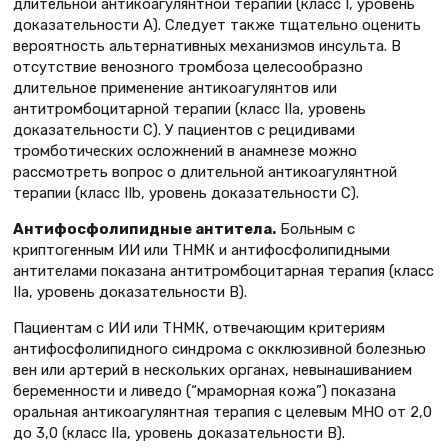
длительной антикоагулянтной терапии (класс I, уровень
доказательности А). Следует также тщательно оценить
вероятность альтернативных механизмов инсульта. В
отсутствие венозного тромбоза целесообразно
длительное применение антикоагулянтов или
антитромбоцитарной терапии (класс IIa, уровень
доказательности С). У пациентов с рецидивами
тромботических осложнений в анамнезе можно
рассмотреть вопрос о длительной антикоагулянтной
терапии (класс IIb, уровень доказательности C).
Антифосфолипидные антитела.
Больным с
криптогенным ИИ или ТНМК и антифосфолипидными
антителами показана антитромбоцитарная терапия (класс
IIa, уровень доказательности B).
Пациентам с ИИ или ТНМК, отвечающим критериям
антифосфолипидного синдрома с окклюзивной болезнью
вен или артерий в нескольких органах, невынашиванием
беременности и ливедо (“мраморная кожа”) показана
оральная антикоагулянтная терапия с целевым МНО от 2,0
до 3,0 (класс IIa, уровень доказательности B).