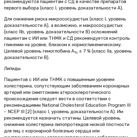
рекомендуются пациентам с СД в качестве препаратов
первого выбора (класс I, уровень доказательности А).
Для снижения риска микрососудистых (класс I, уровень
доказательности А), а возможно, и макрососудистых
(класс IIb, уровень доказательности B) осложнений
пациентам с ИИ или ТНМК и СД рекомендуется контроль
гликемии на уровне, близком к нормогликемическому.
Целевой уровень гемоглобина A
≤ 7 % (класс IIа, уровень
1c
доказательности В).
Липиды
Пациентов с ИИ или ТНМК с повышенным уровнем
холестерина, сопутствующим заболеванием коронарных
артерий или симптомами атеросклеротического
происхождения следует вести в соответствии с
рекомендациями National Cholesterol Education Program III
– NCEP III [2] (класс I, уровень доказательности А). Им
рекомендуется назначать статины. Целевой уровень
снижения холестерина липопротеидов низкой плотности
для лиц с коронарной болезнью сердца или