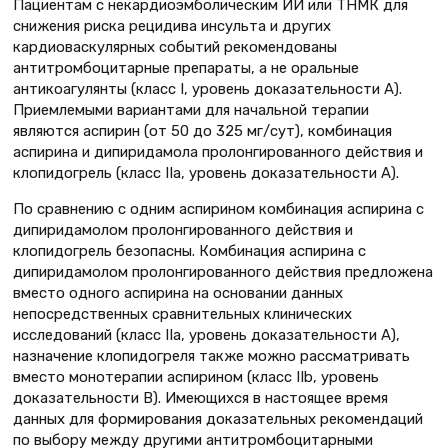
Пациентам с некардиоэмболическим ИИ или ТНМК для
снижения риска рецидива инсульта и других
кардиоваскулярных событий рекомендованы
антитромбоцитарные препараты, а не оральные
антикоагулянты (класс I, уровень доказательности А).
Приемлемыми вариантами для начальной терапии
являются аспирин (от 50 до 325 мг/сут), комбинация
аспирина и дипиридамола пролонгированного действия и
клопидогрель (класс IIа, уровень доказательности А).
По сравнению с одним аспирином комбинация аспирина с
дипиридамолом пролонгированного действия и
клопидогрель безопасны. Комбинация аспирина с
дипиридамолом пролонгированного действия предложена
вместо одного аспирина на основании данных
непосредственных сравнительных клинических
исследований (класс IIа, уровень доказательности А),
назначение клопидогреля также можно рассматривать
вместо монотерапии аспирином (класс IIb, уровень
доказательности В). Имеющихся в настоящее время
данных для формирования доказательных рекомендаций
по выбору между другими антитромбоцитарными