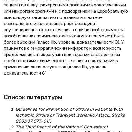
пациентов с внутричерепными долевыми кровотечениями
или микрогеморрагиями и с подозрением на церебральную
амилоидную ангиопатию по данным магнитно–
резонансного исследования риск рецидива
внутричерепного кровотечения в случае необходимости
возобновления применения антикоагулянтов может быть
более высоким (класс IIb, уровень доказательности C). У
пациентов с геморрагическим инфарктом возможность
продолжения антикоагулянтной терапии определяется
особенностями клинического течения и показаниями к
применению антикоагулянтов (класс IIb, уровень
доказательности C).
Список литературы
Guidelines for Prevention of Stroke in Patients With
Ischemic Stroke or Transient Ischemic Attack. Stroke
2006;37:577–617.
The Third Report of the National Cholesterol