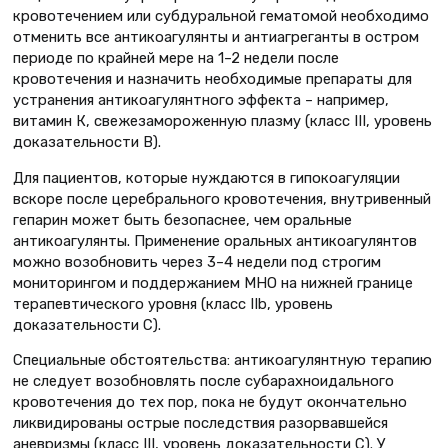
кровотечением или субдуральной гематомой необходимо
отменить все антикоагулянты и антиагреганты в остром
периоде по крайней мере на 1–2 недели после
кровотечения и назначить необходимые препараты для
устранения антикоагулянтного эффекта – например,
витамин К, свежезамороженную плазму (класс III, уровень
доказательности В).
Для пациентов, которые нуждаются в гипокоагуляции
вскоре после церебрального кровотечения, внутривенный
гепарин может быть безопаснее, чем оральные
антикоагулянты. Применение оральных антикоагулянтов
можно возобновить через 3–4 недели под строгим
мониторингом и поддержанием МНО на нижней границе
терапевтического уровня (класс IIb, уровень
доказательности C).
Специальные обстоятельства: антикоагулянтную терапию
не следует возобновлять после субарахноидального
кровотечения до тех пор, пока не будут окончательно
ликвидированы острые последствия разорвавшейся
аневризмы (класс III, уровень доказательности С). У