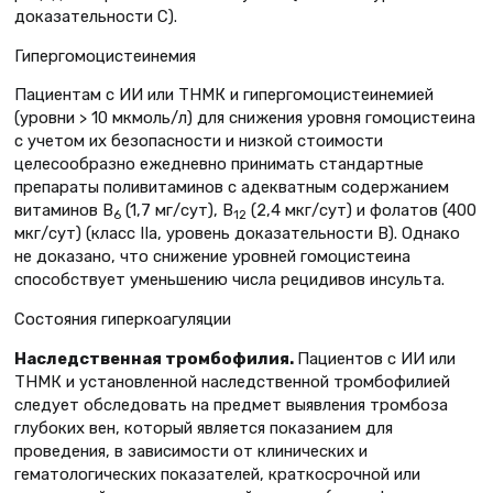
доказательности C).
Гипергомоцистеинемия
Пациентам с ИИ или ТНМК и гипергомоцистеинемией
(уровни > 10 мкмоль/л) для снижения уровня гомоцистеина
с учетом их безопасности и низкой стоимости
целесообразно ежедневно принимать стандартные
препараты поливитаминов с адекватным содержанием
витаминов B
(1,7 мг/сут), B
(2,4 мкг/сут) и фолатов (400
6
12
мкг/сут) (класс IIa, уровень доказательности B). Однако
не доказано, что снижение уровней гомоцистеина
способствует уменьшению числа рецидивов инсульта.
Состояния гиперкоагуляции
Наследственная тромбофилия.
Пациентов с ИИ или
ТНМК и установленной наследственной тромбофилией
следует обследовать на предмет выявления тромбоза
глубоких вен, который является показанием для
проведения, в зависимости от клинических и
гематологических показателей, краткосрочной или