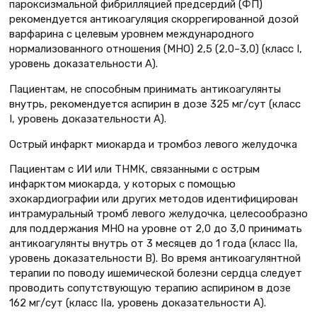
пароксизмальной фибрилляцией предсердий (ФП)
рекомендуется антикоагуляция скоррегированной дозой
варфарина с целевым уровнем международного
нормализованного отношения (МНО) 2,5 (2,0–3,0) (класс I,
уровень доказательности А).
Пациентам, не способным принимать антикоагулянты
внутрь, рекомендуется аспирин в дозе 325 мг/сут (класс
I, уровень доказательности А).
Острый инфаркт миокарда и тромбоз левого желудочка
Пациентам с ИИ или ТНМК, связанными с острым
инфарктом миокарда, у которых с помощью
эхокардиографии или других методов идентифицирован
интрамуральный тромб левого желудочка, целесообразно
для поддержания МНО на уровне от 2,0 до 3,0 принимать
антикоагулянты внутрь от 3 месяцев до 1 года (класс IIa,
уровень доказательности В). Во время антикоагулянтной
терапии по поводу ишемической болезни сердца следует
проводить сопутствующую терапию аспирином в дозе
162 мг/сут (класс IIa, уровень доказательности А).