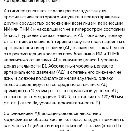
Артериальная гипертензия
Антигипертензивная терапия рекомендуется для
профилактики повторного инсульта и предотвращения
других сосудистых осложнений всем лицам, перенесшим
ИИ или ТНМК и находящимся не в гиперостром состоянии
(класс I, уровень доказательности А). Поскольку пользу
от антигипертензивной терапии получают как пациенты с
артериальной гипертензией (АГ) в анамнезе, так и без нее,
эта рекомендация касается всех больных с ИИ и ТНМК
независимо от наличия АГ в анамнезе (класс I, уровень
доказательности В). Абсолютный уровень целевого
артериального давления (АД) и степень его снижения не
ясны и должны подбираться индивидуально, однако
польза ассоциируется со средним снижением АД
примерно на 10/5 мм рт. ст., а нормальный уровень АД,
согласно рекомендациям JNC–7, составляет < 120/80 мм
рт. ст. (класс IIа, уровень доказательности В).
Со снижением АД ассоциировалось несколько
модификаций образа жизни, которые следует применять
как часть общей антигипертензивной терапии (класс IIb,