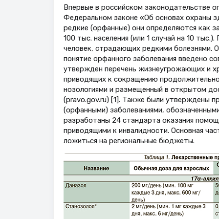
Впервые в российском законодательстве опр
Федеральном законе «Об основах охраны з
редкие (орфанные) они определяются как з
100 тыс. населения (или 1 случай на 10 тыс.
человек, страдающих редкими болезнями. О
понятие орфанного заболевания введено сов
утвержден перечень жизнеугрожающих и хр
приводящих к сокращению продолжительнос
нозологиями и размещенный в открытом до
(pravo.gov.ru) [1]. Также были утверждены
(орфанными) заболеваниями, обозначенными
разработаны 24 стандарта оказания помощ
приводящими к инвалидности. Основная час
ложиться на региональные бюджеты.