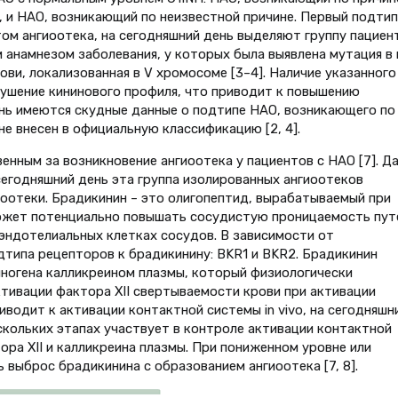
, и НАО, возникающий по неизвестной причине. Первый подтип
ом ангиоотека, на сегодняшний день выделяют группу пациен
анамнезом заболевания, у которых была выявлена мутация в 
ви, локализованная в V хромосоме [3–4]. Наличие указанного
рушение кининового профиля, что приводит к повышению
нь имеются скудные данные о подтипе НАО, возникающего по
не внесен в официальную классификацию [2, 4].
нным за возникновение ангиоотека у пациентов с НАО [7]. Да
сегодняшний день эта группа изолированных ангиоотеков
оотеки. Брадикинин – это олигопептид, вырабатываемый при
ожет потенциально повышать сосудистую проницаемость пут
 эндотелиальных клетках сосудов. В зависимости от
типа рецепторов к брадикинину: BKR1 и BKR2. Брадикинин
ногена калликреином плазмы, который физиологически
тивации фактора XII свертываемости крови при активации
водит к активации контактной системы in vivo, на сегодняшн
ескольких этапах участвует в контроле активации контактной
ра XII и калликреина плазмы. При пониженном уровне или
выброс брадикинина с образованием ангиоотека [7, 8].