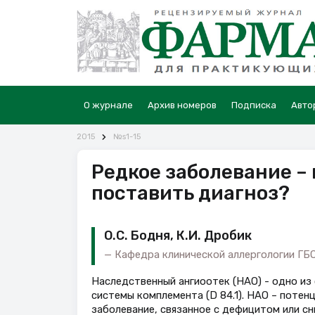
О журнале
Архив номеров
Подписка
Авто
2015
№s1-15
Редкое заболевание –
поставить диагноз?
О.С. Бодня, К.И. Дробик
Кафедра клинической аллергологии Г
Наследственный ангиоотек (НАО) - одно из
системы комплемента (D 84.1). НАО – поте
заболевание, связанное с дефицитом или с