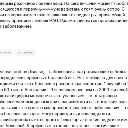
дермы различной локализации. На сегодняшний момент пробл
осящегося к первичнымиммунодефитам, стоят очень остро. С
ии на первичном этапе сталкиваются педиатры, врачи общей
авлены принципы лечения НАО. Рассматриваются организацион
 заболеванием.
икинин
икатибант
disease, orphan disease) – заболевания, затрагивающие неболь
определения орфанных болезней нет. Нет и общего для всех с
едкими считают болезни с распространенностью 1 случай на 
 на 50 тыс., в Австралии — 1 человек менее чем на 2000 жителей
днако эти цифры можно считать условными, т.к. для разных
появлением новых данных или в зависимости от географическог
 называют не просто малораспространенные заболевания – э
 болезни, которые могут приводить к инвалидности,
ссифицировать их непросто: некоторые редкие недуги не им
е болезней. К орфанным относят почти все генетические