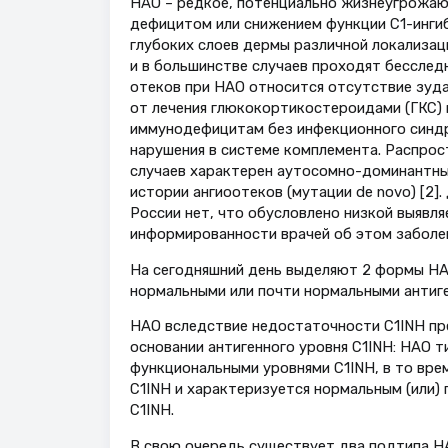
НАО – редкое, потенциально жизнеугрожающ
дефицитом или снижением функции С1-инги
глубоких слоев дермы различной локализац
и в большинстве случаев проходят бесслед
отеков при НАО относится отсутствие зуда
от лечения глюкокортикостероидами (ГКС) 
иммунодефицитам без инфекционного синдро
нарушения в системе комплемента. Распрост
случаев характерен аутосомно-доминантны
истории ангиоотеков (мутации de novo) [2
России нет, что обусловлено низкой выявл
информированности врачей об этом заболе
На сегодняшний день выделяют 2 формы НАО
нормальными или почти нормальными антиге
НАО вследствие недостаточности C1INH пре
основании антигенного уровня C1INH: НАО т
функциональными уровнями C1INH, в то вре
C1INH и характеризуется нормальным (или
C1INH.
В свою очередь существует два подтипа НА