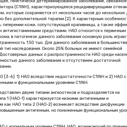
ее, генетически детерминированное заболевание, связанное
битора (C1INH), характеризующееся рецидивирующими отека
ии, которые сохраняются от нескольких часов до нескольких 
но без дополнительной терапии [2]. К характерным особеннос
, гиперемии кожи, сопутствующей крапивницы, а также эффе
и антигистаминными средствами. НАО относится к первичным
ма; в патогенезе данного заболевания основную роль играю
раненность 1:50 тыс. Для данного заболевания в большинств
й тип наследования. Около 25% больных не имеют семейной
]. Достоверных данных о распространенности НАО среди насел
яемостью данного заболевания и отсутствием достаточной
вании.
 [3–6]: 1) НАО вследствие недостаточности C1INH и 2) НАО с
нными и функциональными уровнями C1INH.
дставлен двумя типами ангиоотеков и подразделяется на
ипа 1 (НАО-1) характеризуется низкими антигенными и
мя как НАО типа 2 (НАО-2) возникает вследствие дисфункции
) повышенным антигенным, но пониженным функциональным уро
О с нормальным уровнем C1INH: НАО, возникающий по причин