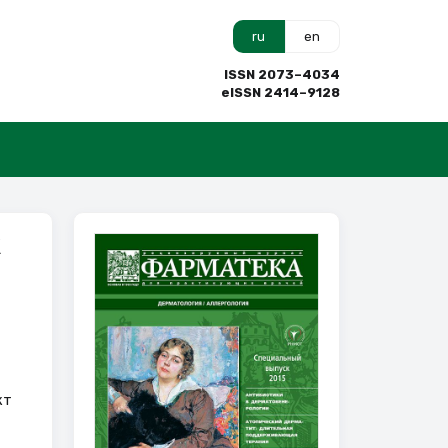
ru
en
ISSN 2073–4034
eISSN 2414–9128
к
кт