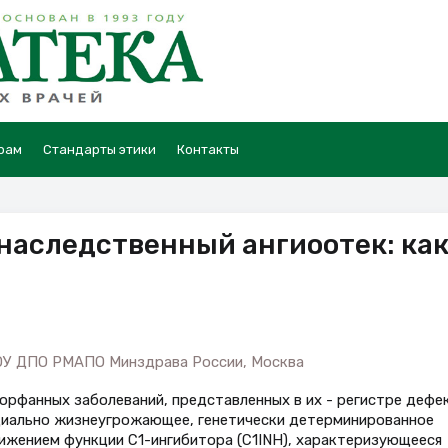
рам
Стандарты этики
Контакты
 наследственный ангиоотек: ка
БОУ ДПО РМАПО Минздрава России, Москва
 орфанных заболеваний, представленных в их - регистре дефе
нциально жизнеугрожающее, генетически детерминированное
нижением функции С1-ингибитора (C1INH), характеризующееся