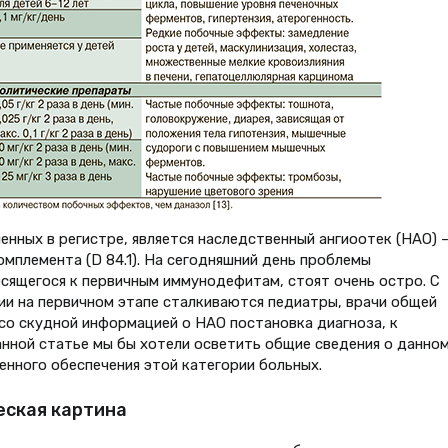
нных в регистре, является наследственный ангиоотек (НАО) 
мплемента (D 84.1). На сегодняшний день проблемы
осящегося к первичным иммунодефитам, стоят очень остро. С
ии на первичном этапе сталкиваются педиатры, врачи общей
и со скудной информацией о НАО постановка диагноза, к
анной статье мы бы хотели осветить общие сведения о данно
енного обеспечения этой категории больных.
еская картина