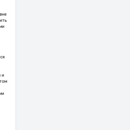
вне
ить
ми
ся
 и
этом
ми