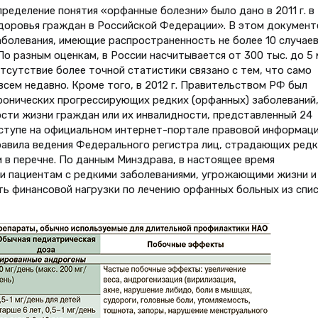
еделение понятия «орфанные болезни» было дано в 2011 г. в
доровья граждан в Российской Федерации». В этом документ
аболевания, имеющие распространенность не более 10 случаев
). По разным оценкам, в России насчитывается от 300 тыс. до 5
тсутствие более точной статистики связано с тем, что само
сем недавно. Кроме того, в 2012 г. Правительством РФ был
онических прогрессирующих редких (орфанных) заболеваний
ти жизни граждан или их инвалидности, представленный 24
ступе на официальном интернет-портале правовой информац
 правила ведения Федерального регистра лиц, страдающих ред
 в перечне. По данным Минздрава, в настоящее время
и пациентам с редкими заболеваниями, угрожающими жизни и
ть финансовой нагрузки по лечению орфанных больных из спи