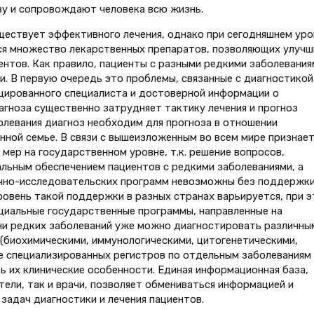
ву и сопровождают человека всю жизнь.
ществует эффективного лечения, однако при сегодняшнем уро
я множество лекарственных препаратов, позволяющих улучш
нтов. Как правило, пациенты с разными редкими заболевания
и. В первую очередь это проблемы, связанные с диагностикой
цированного специалиста и достоверной информации о
агноза существенно затрудняет тактику лечения и прогноз
олевания диагноз необходим для прогноза в отношении
нной семье. В связи с вышеизложенным во всем мире признает
ер на государственном уровне, т.к. решение вопросов,
альным обеспечением пациентов с редкими заболеваниями, а
чно-исследовательских программ невозможны без поддержки
ровень такой поддержки в разных странах варьируется, при 
циальные государственные программы, направленные на
ни редких заболеваний уже можно диагностировать различны
(биохимическими, иммунологическими, цитогенетическими,
ие специализированных регистров по отдельным заболеваниям
ь их клинические особенности. Единая информационная база,
ели, так и врачи, позволяет обмениваться информацией и
задач диагностики и лечения пациентов.