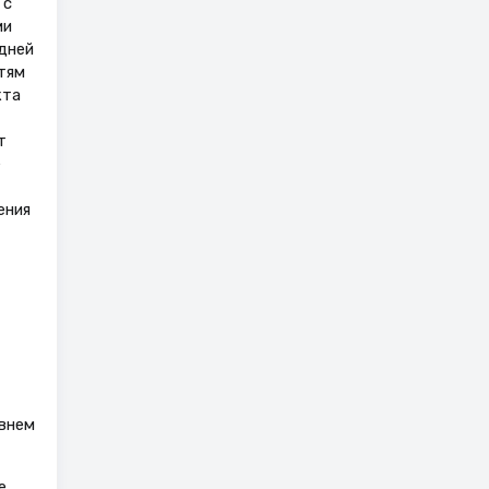
 с
ми
дней
тям
кта
т
е
ения
внем
е