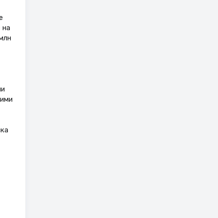
е
 на
 млн
,
ии
кими
ска