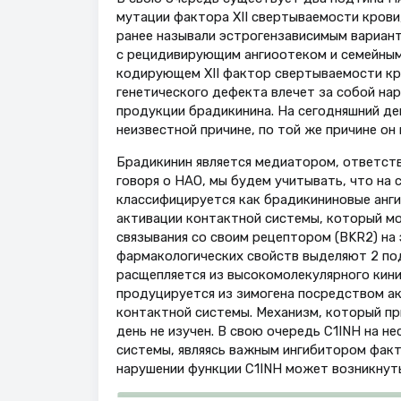
мутации фактора XII свертываемости крови
ранее называли эстрогензависимым вариант
с рецидивирующим ангиоотеком и семейным 
кодирующем XII фактор свертываемости кро
генетического дефекта влечет за собой на
продукции брадикинина. На сегодняшний де
неизвестной причине, по той же причине он 
Брадикинин является медиатором, ответстве
говоря о НАО, мы будем учитывать, что на 
классифицируется как брадикининовые анги
активации контактной системы, который м
связывания со своим рецептором (BKR2) на
фармакологических свойств выделяют 2 под
расщепляется из высокомолекулярного кини
продуцируется из зимогена посредством ак
контактной системы. Механизм, который при
день не изучен. В свою очередь С1INH на н
системы, являясь важным ингибитором факто
нарушении функции C1INH может возникнуть 