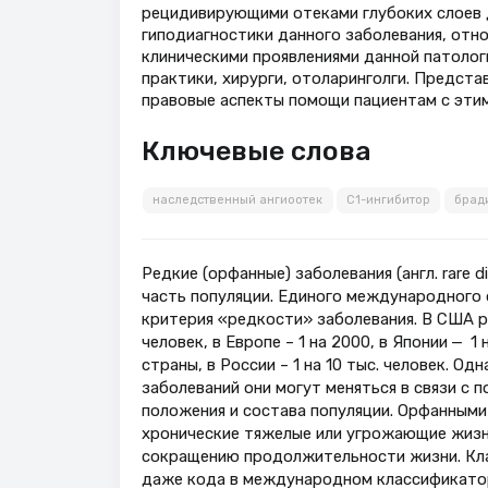
рецидивирующими отеками глубоких слоев 
гиподиагностики данного заболевания, отн
клиническими проявлениями данной патолог
практики, хирурги, отоларинголги. Предст
правовые аспекты помощи пациентам с этим
Ключевые слова
наследственный ангиоотек
С1-ингибитор
брад
Редкие (орфанные) заболевания (англ. rare 
часть популяции. Единого международного 
критерия «редкости» заболевания. В США р
человек, в Европе – 1 на 2000, в Японии — 1
страны, в России – 1 на 10 тыс. человек. О
заболеваний они могут меняться в связи с 
положения и состава популяции. Орфанными
хронические тяжелые или угрожающие жизни
сокращению продолжительности жизни. Кла
даже кода в международном классификатор