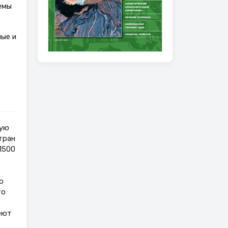
емы
ные и
шую
тран
1500
о
то
еют