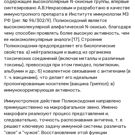
содержащее высокополярные N-окисные группы, впервые
синтезировано А.В.Некрасовым и разработано в качестве
иммунотропного препарата в Институте иммунологии МЗ
РФ (рег. № 96/302/9). Полиоксидоний является
высокомолекулярной алифатической N-окисью, благодаря
чему способен проявлять более высокую активность, чем
ее низкомолекулярные аналоги [17]. Строение
Полиоксидония предопределяет его биологические
свойства: а) нейтрализация и вывод из организма
токсических соединений (включая металлы и различные
токсины), превосходя при этом гемодез, полиглюкин,
альбумин и др.; б) ковалентное связывание с антигенами (в
т. ч. вакцинами), что делает его идеальным
пролонгированным носителем (вакцина Гриппол); в)
иммунокорригирующая активность.
Иммунотропное действие Полиоксидония направлено
преимущественно на макрофагальное звено. Именно
макрофаги реализуют процесс представления и,
следовательно, точность распознавания антигена, т. е.
решают ключевую задачу иммунной системы: различать
"свое" и "чужое". Восстановление этой функции