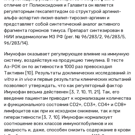
отличие от Полиоксидония и Галавита он является
регуляторным гексапептидом со структурой аргинил-
альфа-аспартил-лизил-валил-тирозил-аргинин и
представляет собой синтетический аналог активного
фрагмента гормонов тимуса. Препарат синтезирован в
НИИ эпидемиологии МЗ РФ (рег. № 96/283/2, 96/283/5,
96/283/14).
Имунофан оказывает регулирующее влияние на иммунную
систему, воздействуя на продукцию тимулина. В тесте
Аз-РОК он по активности в 1000 раз превосходил
Тактивин [10]. Результаты доклинических исследований
in
vitro
и
in vivo
и первые результаты клинических испытаний
позволяют утверждать, что как регуляторный фактор
Имунофан весьма действенен [3, 7, 10, 11, 21]. Так, его
введение пациентам приводит к нормализации количества
и функционального состояния CD2+, CD3+, CD4+ и CD8+
лимфоцитов как при их исходном снижении, так и при
гиперактивности [3, 7, 10]. Имунофан нормализует
соотношение всех классов иммуноглобулинов и их
авидность и, даже, способен снизить содержание в крови