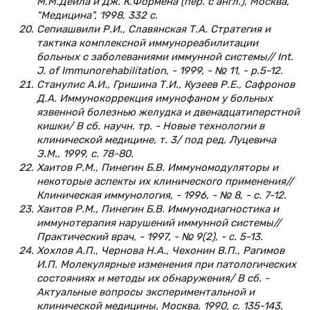
М.М.Дейла и Дж. К.Формена (пер. с англ.), Москва,
"Медицина", 1998, 332 с.
Сепиашвили Р.И., Славянская Т.А. Стратегия и
тактика комплексной иммунореабилитации
больных с заболеваниями иммунной системы// Int.
J. of Immunorehabilitation, - 1999, - № 11, - p.5-12.
Станулис А.И., Гришина Т.И., Кузеев Р.Е., Сафронов
Д.А. Иммунокоррекция имунофаном у больных
язвенной болезнью желудка и двенадцатиперстной
кишки/ В сб. научн. тр. - Новые технологии в
клинической медицине, т. 3/ под ред. Луцевича
Э.М., 1999, с. 78-80.
Хаитов Р.М., Пинегин Б.В. Иммуномодуляторы и
некоторые аспекты их клинического применения//
Клиническая иммунология, - 1996, - № 8, - с. 7-12.
Хаитов Р.М., Пинегин Б.В. Иммунодиагностика и
иммунотерапия нарушений иммунной системы//
Практический врач, - 1997, - № 9(2), - с. 5-13.
Хохлов А.П., Чернова Н.А., Чехонин В.П., Рагимов
И.П. Молекулярные изменения при патологических
состояниях и методы их обнаружения/ В сб. -
Актуальные вопросы экспериментальной и
клинической медицины, Москва, 1990, с. 135-143.