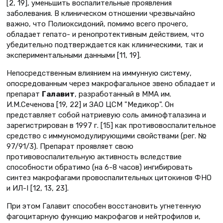
[2, 19], уменьшить воспалительные проявления
заболевания. В клиническом отношении чрезвычайно
важно, что Полиоксидоний, помимо всего прочего,
обладает гепато- и ренопротективным действием, что
убедительно подтверждается как клиническими, так и
экспериментальными данными [11, 19].
Непосредственным влиянием на иммунную систему,
опосредованным через макрофагальное звено обладает и
препарат
Галавит
, разработанный в ММА им.
И.М.Сеченова [19, 22] и ЗАО ЦСМ "Медикор". Он
представляет собой натриевую соль аминофталазина и
зарегистрирован в 1997 г. [15] как противовоспалительное
средство с иммуномодулирующими свойствами (рег. №
97/91/3). Препарат проявляет свою
противовоспалительную активность вследствие
способности обратимо (на 6-8 часов) ингибировать
синтез макрофагами провоспалительных цитокинов ФНО
и ИЛ-I [12, 13, 23].
При этом Галавит способен восстановить угнетенную
фагоцитарную функцию макрофагов и нейтрофилов и,