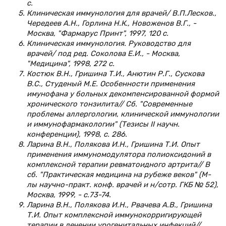
с.
Клиническая иммунология для врачей/ В.П.Лесков.,
Чередеев А.Н., Горлина Н.К., Новоженов В.Г., -
Москва, "Фармарус Принт", 1997, 120 с.
Клиническая иммунология. Руководство для
врачей/ под ред. Соколова Е.И., - Москва,
"Медицина", 1998, 272 с.
Костюк В.Н., Гришина Т.И., Анютин Р.Г., Сускова
В.С., Студеный М.Е. Особенности применения
имунофана у больных декомпенсированной формой
хронического тонзилита// Сб. "Современные
проблемы аллергологии, клинической иммунологии
и иммунофармакологии" (Тезисы II научн.
конференции), 1998, с. 286.
Ларина В.Н., Полякова И.Н., Гришина Т.И. Опыт
применения иммуномодулятора полиоксидоний в
комплексной терапии ревматоидного артрита// В
сб. "Практическая медицина на рубеже веков" (М-
лы научно-практ. конф. врачей и н/сотр. ГКБ № 52),
Москва, 1999, - с.73-74.
Ларина В.Н., Полякова И.Н., Рвачева А.В., Гришина
Т.И. Опыт комплексной иммунокорригирующей
терапии в лечении урогенитальных инфекций//