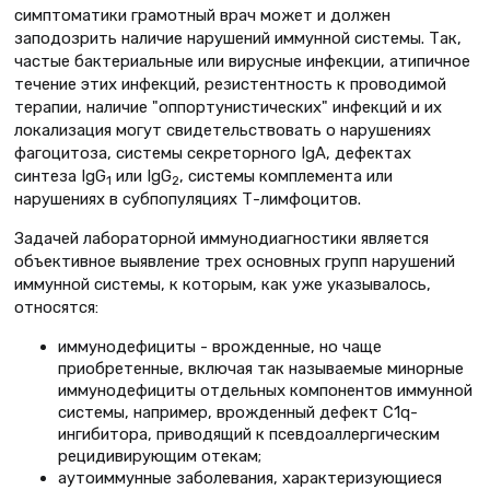
симптоматики грамотный врач может и должен
заподозрить наличие нарушений иммунной системы. Так,
частые бактериальные или вирусные инфекции, атипичное
течение этих инфекций, резистентность к проводимой
терапии, наличие "оппортунистических" инфекций и их
локализация могут свидетельствовать о нарушениях
фагоцитоза, системы секреторного IgA, дефектах
синтеза IgG
или IgG
, системы комплемента или
1
2
нарушениях в субпопуляциях Т-лимфоцитов.
Задачей лабораторной иммунодиагностики является
объективное выявление трех основных групп нарушений
иммунной системы, к которым, как уже указывалось,
относятся:
иммунодефициты
- врожденные, но чаще
приобретенные, включая так называемые минорные
иммунодефициты отдельных компонентов иммунной
системы, например, врожденный дефект С1q-
ингибитора, приводящий к псевдоаллергическим
рецидивирующим отекам;
аутоиммунные заболевания
, характеризующиеся