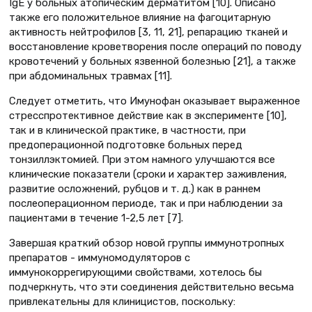
IgE у больных атопическим дерматитом [10]. Описано
также его положительное влияние на фагоцитарную
активность нейтрофилов [3, 11, 21], репарацию тканей и
восстановление кроветворения после операций по поводу
кровотечений у больных язвенной болезнью [21], а также
при абдоминальных травмах [11].
Следует отметить, что Имунофан оказывает выраженное
стресспротективное действие как в эксперименте [10],
так и в клинической практике, в частности, при
предоперационной подготовке больных перед
тонзиллэктомией. При этом намного улучшаются все
клинические показатели (сроки и характер заживления,
развитие осложнений, рубцов и т. д.) как в раннем
послеоперационном периоде, так и при наблюдении за
пациентами в течение 1-2,5 лет [7].
Завершая краткий обзор новой группы иммунотропных
препаратов - иммуномодуляторов с
иммунокоррегирующими свойствами, хотелось бы
подчеркнуть, что эти соединения действительно весьма
привлекательны для клиницистов, поскольку: