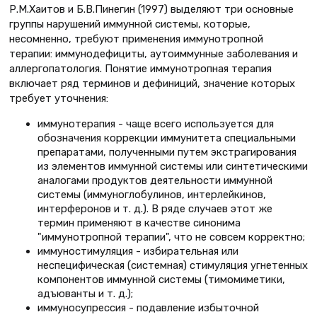
Р.М.Хаитов и Б.В.Пинегин (1997) выделяют три основные
группы нарушений иммунной системы, которые,
несомненно, требуют применения иммунотропной
терапии: иммунодефициты, аутоиммунные заболевания и
аллергопатология. Понятие иммунотропная терапия
включает ряд терминов и дефиниций, значение которых
требует уточнения:
иммунотерапия
- чаще всего используется для
обозначения коррекции иммунитета специальными
препаратами, полученными путем экстрагирования
из элементов иммунной системы или синтетическими
аналогами продуктов деятельности иммунной
системы (иммуноглобулинов, интерлейкинов,
интерферонов и т. д.). В ряде случаев этот же
термин применяют в качестве синонима
"иммунотропной терапии", что не совсем корректно;
иммуностимуляция
- избирательная или
неспецифическая (системная) стимуляция угнетенных
компонентов иммунной системы (тимомиметики,
адъюванты и т. д.);
иммуносупрессия
- подавление избыточной