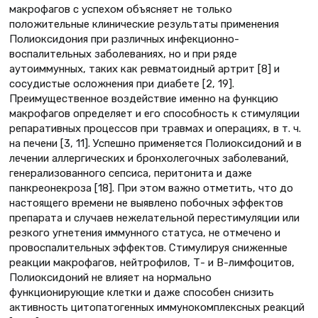
макрофагов с успехом объясняет не только
положительные клинические результаты применения
Полиоксидония при различных инфекционно-
воспалительных заболеваниях, но и при ряде
аутоиммунных, таких как ревматоидный артрит [8] и
сосудистые осложнения при диабете [2, 19].
Преимущественное воздействие именно на функцию
макрофагов определяет и его способность к стимуляции
репаративных процессов при травмах и операциях, в т. ч.
на печени [3, 11]. Успешно применяется Полиоксидоний и в
лечении аллергических и бронхолегочных заболеваний,
генерализованного сепсиса, перитонита и даже
панкреонекроза [18]. При этом важно отметить, что до
настоящего времени не выявлено побочных эффектов
препарата и случаев нежелательной перестимуляции или
резкого угнетения иммунного статуса, не отмечено и
провоспалительных эффектов. Cтимулируя сниженные
реакции макрофагов, нейтрофилов, Т- и В-лимфоцитов,
Полиоксидоний не влияет на нормально
функционирующие клетки и даже способен снизить
активность цитопатогенных иммунокомплексных реакций