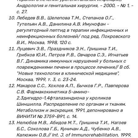
Андрология и генитальная хирургия, - 2000, - № 1, -
с. 27.
Лебедев В.В., Шелепова Т.М., Степанов О.Г.,
Тутельян А.В., Данилина А.В. Имунофан -
регуляторный пептид в терапии инфекционных и
неинфекционных болезней/ под ред. Покровского
В.И., Москва, 1998, 120 с.
Луцевич Э.В., Праздников Э.Н., Гришина Т.И.,
Грибков Ю.И., Петров Р.В., Овчаров С.Э., Игнатьев
В.Г. Динамика иммунных нарушений у больных с
повреждениями печени в процессе лечения// В сб.
"Новые технологии в клинической медицине",
Москва, 1999, т. 3, с. 23-24.
Макаров С.С., Хохлов А.П., Бычков Г.Р., Павперова
С.В. Фармакокинетика 5-амино-
2,3дигидро-1,4фталазиндиона у кроликов
Шиншилла. Распределение по органам и тканям.
Метаболизм и экскреция, 1991, депонировано в
ВИНИТИ № 3759-В91, с. 14.
Нелюбов М.В., Абидов М.Т., Гришина Т.И., Нагоев
Б.С., Соколова Г.Б., Куничан А.Д., Чубенко А.В.,
Калюжин О.В.// Int. J. of Immunorehabilitation, 1999,