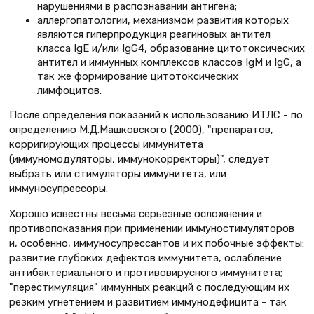
нарушениями в распознавании антигена;
аллергопатологии
, механизмом развития которых
являются гиперпродукция реагиновых антител
класса IgE и/или IgG4, образование цитотоксических
антител и иммунных комплексов классов IgM и IgG, а
так же формирование цитотоксических
лимфоцитов.
После определения показаний к использованию ИТЛС - по
определению М.Д.Машковского (2000), "препаратов,
корригирующих процессы иммунитета
(иммуномодуляторы, иммунокорректоры)", следует
выбрать или стимуляторы иммунитета, или
иммуносупрессоры.
Хорошо известны весьма серьезные осложнения и
противопоказания при применении иммуностимуляторов
и, особенно, иммуносупрессантов и их побочные эффекты:
развитие глубоких дефектов иммунитета, ослабление
антибактериального и противовирусного иммунитета;
"перестимуляция" иммунных реакций с последующим их
резким угнетением и развитием иммунодефицита - так