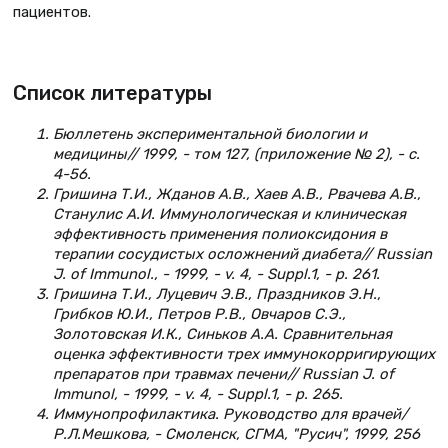
пациентов.
Список литературы
Бюллетень экспериментальной биологии и
медицины// 1999, - том 127, (приложение № 2), - с.
4-56.
Гришина Т.И., Жданов А.В., Хаев А.В., Рвачева А.В.,
Станулис А.И. Иммунологическая и клиническая
эффективность применения полиоксидония в
терапии сосудистых осложнений диабета// Russian
J. of Immunol., - 1999, - v. 4, - Suppl.1, - p. 261.
Гришина Т.И., Луцевич Э.В., Праздников Э.Н.,
Грибков Ю.И., Петров Р.В., Овчаров С.Э.,
Золотовская И.К., Синьков А.А. Сравнительная
оценка эффективности трех иммунокорригирующих
препаратов при травмах печени// Russian J. of
Immunol, - 1999, - v. 4, - Suppl.1, - p. 265.
Иммунопрофилактика. Руководство для врачей/
Р.Л.Мешкова, - Смоленск, СГМА, "Русич", 1999, 256