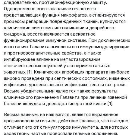
следовательно, противоинфекционную защиту.
Одновременно восстанавливается антиген-
представляющая функция макрофагов, активизируются
процессы репарации поврежденных тканей, купируются
клинические симптомы интоксикации и диарейного
синдрома, восстанавливается адекватное
функционирование иммунной системы. При доклинических
испытаниях Галавита выявлены его иммуномодулирующие
и противовоспалительные свойства, а также
ингибирующее влияние на метастазирование
злокачественных опухолей у экспериментальных
животных [1]. Клиническая апробация препарата наиболее
широко проведена при септических состояниях, кишечных
инфекциях, урогенитальных инфекциях, гепатитах, роже.
Весьма убедительными являются также результаты
клинического применения Галавита при лечении язвенной
болезни желудка и двенадцатиперстной кишки [1].
Весьма важным, на наш взгляд, является выраженное
противовоспалительное действие Галавита, что выгодно
отличает его от стимуляторов иммунитета, для которых
характерны частые провоспалительные осложнения.