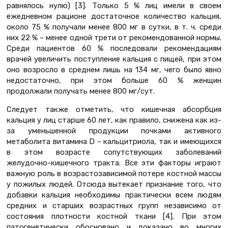
равнялось нулю) [3]. Только 5 % лиц имели в своем
ежедневном рационе достаточное количество кальция,
около 75 % получали менее 800 мг в сутки, в т. ч. среди
них 22 % – менее одной трети от рекомендованной нормы.
Среди пациентов 60 % последовали рекомендациям
врачей увеличить поступление кальция с пищей, при этом
оно возросло в среднем лишь на 134 мг, чего было явно
недостаточно, при этом больше 60 % женщин
продолжали получать менее 800 мг/сут.
Следует также отметить, что кишечная абсорбция
кальция у лиц старше 60 лет, как правило, снижена как из-
за уменьшенной продукции почками активного
метаболита витамина D – кальцитриола, так и имеющихся
в этом возрасте сопутствующих заболеваний
желудочно-кишечного тракта. Все эти факторы играют
важную роль в возрастозависимой потере костной массы
у пожилых людей. Отсюда вытекает признание того, что
добавки кальция необходимы практически всем людям
средних и старших возрастных групп независимо от
состояния плотности костной ткани [4]. При этом
патогенетически обосновано и доказано во многих