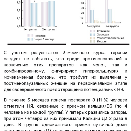
С учетом результатов 3-месячного курса терапии
следует не забывать, что среди противопоказаний к
назначению этих препаратов, как моно-, так и
комбинированному, фигурируют гиперкальциурия и
мочекаменная болезнь, что требует их выявления у
постменопаузальных женщин на первоначальном этапе
для своевременного предотвращения потенциальных НЯ.
В течение 3 месяцев приема препарата 8 (11 %) человек
отметили НЯ, связанные с приемом кальция/D3 (по 4
человека из каждой группы). У пятерых развились запоры,
при этом четверо из них принимали Кальций Д3 2 раза в
день. В группе однократного приема суточной дозы
кальция и витамина D3 одна женщина отметила появление