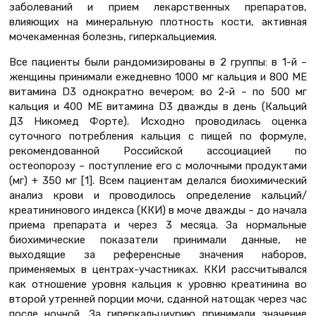
заболеваний и прием лекарственных препаратов,
влияющих на минеральную плотность кости, активная
мочекаменная болезнь, гиперкальциемия.
Все пациенты были рандомизированы в 2 группы: в 1-й –
женщины принимали ежедневно 1000 мг кальция и 800 МЕ
витамина D3 однократно вечером; во 2-й – по 500 мг
кальция и 400 МЕ витамина D3 дважды в день (Кальций
Д3 Никомед Форте). Исходно проводилась оценка
суточного потребления кальция с пищей по формуле,
рекомендованной Российской ассоциацией по
остеопорозу – поступление его с молочными продуктами
(мг) + 350 мг [1]. Всем пациентам делался биохимический
анализ крови и проводилось определение кальций/
креатининового индекса (ККИ) в моче дважды – до начала
приема препарата и через 3 месяца. За нормальные
биохимические показатели принимали данные, не
выходящие за референсные значения наборов,
применяемых в центрах-участниках. ККИ рассчитывался
как отношение уровня кальция к уровню креатинина во
второй утренней порции мочи, сданной натощак через час
после ночной. За гиперкальциурию принимали значение