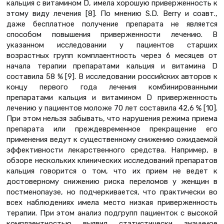
кальция с витамином D, имела хорошую приверженность к
этому виду лечения [8]. По мнению S.D. Berry и соавт.,
даже бесплатное получение препарата не является
способом повышения приверженности лечению. В
указанном исследовании у пациентов старших
возрастных групп комплаентность через 6 месяцев от
начала терапии препаратами кальция и витамина D
составила 58 % [9]. В исследовании российских авторов к
концу первого года лечения комбинированными
препаратами кальция и витамином D приверженность
лечению у пациентов моложе 70 лет составила 42,6 % [10].
При этом нельзя забывать, что нарушения режима приема
препарата или преждевременное прекращение его
применения ведут к существенному снижению ожидаемой
эффективности лекарственного средства. Например, в
обзоре нескольких клинических исследований препаратов
кальция говорится о том, что их прием не ведет к
достоверному снижению риска переломов у женщин в
постменопаузе, но подчеркивается, что практически во
всех наблюдениях имела место низкая приверженность
терапии. При этом анализ подгрупп пациенток с высокой
комплаентностью выявил статистически значимое