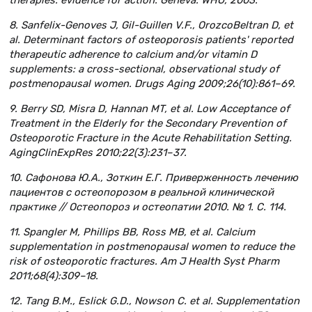
therapies: evidence for action. Geneva: WHO, 2003.
8. Sanfelix-Genoves J, Gil-Guillen V.F., OrozcoBeltran D, et
al. Determinant factors of osteoporosis patients' reported
therapeutic adherence to calcium and/or vitamin D
supplements: a cross-sectional, observational study of
postmenopausal women. Drugs Aging 2009;26(10):861–69.
9. Berry SD, Misra D, Hannan MT, et al. Low Acceptance of
Treatment in the Elderly for the Secondary Prevention of
Osteoporotic Fracture in the Acute Rehabilitation Setting.
Aging
Clin
Exp
Res 2010;22(3):231–37.
10. Сафонова Ю.А., Зоткин Е.Г. Приверженность лечению
пациентов с остеопорозом в реальной клинической
практике // Остеопороз и остеопатии 2010.
№ 1.
С
. 114.
11. Spangler M, Phillips BB, Ross MB, et al. Calcium
supplementation in postmenopausal women to reduce the
risk of osteoporotic fractures. Am J Health Syst Pharm
2011;68(4):309–18.
12. Tang B.M., Eslick G.D., Nowson C. et al. Supplementation