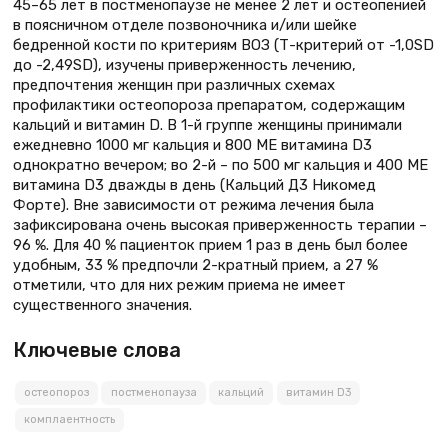
45–65 лет в постменопаузе не менее 2 лет и остеопенией
в поясничном отделе позвоночника и/или шейке
бедренной кости по критериям ВОЗ (Т-критерий от -1,0SD
до -2,49SD), изучены приверженность лечению,
предпочтения женщин при различных схемах
профилактики остеопороза препаратом, содержащим
кальций и витамин D. В 1-й группе женщины принимали
ежедневно 1000 мг кальция и 800 МЕ витамина D3
однократно вечером; во 2-й – по 500 мг кальция и 400 МЕ
витамина D3 дважды в день (Кальций Д3 Никомед
Форте). Вне зависимости от режима лечения была
зафиксирована очень высокая приверженность терапии –
96 %. Для 40 % пациенток прием 1 раз в день был более
удобным, 33 % предпочли 2-кратный прием, а 27 %
отметили, что для них режим приема не имеет
существенного значения.
Ключевые слова
остеопороз
постменопауза
кальций
витамин D3
комплаентность