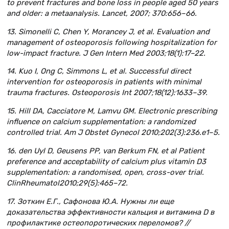
to prevent fractures and bone loss in people aged 50 years
and older: a metaanalysis. Lancet, 2007; 370:656–66.
13. Simonelli C, Chen Y, Morancey J, et al. Evaluation and
management of osteoporosis following hospitalization for
low-impact fracture. J Gen Intern Med 2003;18(1):17–22.
14. Kuo I, Ong C, Simmons L, et al. Successful direct
intervention for osteoporosis in patients with minimal
trauma fractures. Osteoporosis Int 2007;18(12):1633–39.
15. Hill DA, Cacciatore M, Lamvu GM. Electronic prescribing
influence on calcium supplementation: a randomized
controlled trial. Am J Obstet Gynecol 2010;202(3):236.e1–5.
16. den Uyl D, Geusens PP, van Berkum FN, et al Patient
preference and acceptability of calcium plus vitamin D3
supplementation: a randomised, open, cross-over trial.
Clin
Rheumatol
2010;29(5):465–72.
17. Зоткин Е.Г., Сафонова Ю.А. Нужны ли еще
доказательства эффективности кальция и витамина D в
профилактике остеопоротических переломов? //