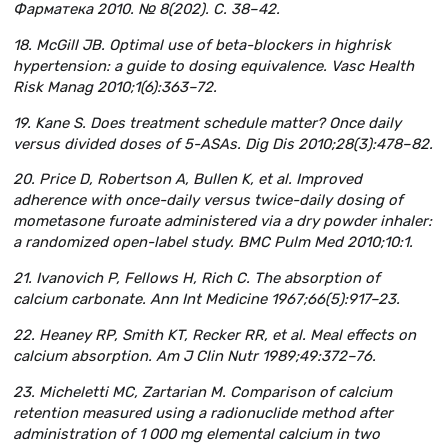
Фарматека 2010.
№ 8(202).
С
. 38–42.
18. McGill JB. Optimal use of beta-blockers in highrisk
hypertension: a guide to dosing equivalence. Vasc Health
Risk Manag 2010;1(6):363–72.
19. Kane S. Does treatment schedule matter? Once daily
versus divided doses of 5-ASAs. Dig Dis 2010;28(3):478–82.
20. Price D, Robertson A, Bullen K, et al. Improved
adherence with once-daily versus twice-daily dosing of
mometasone furoate administered via a dry powder inhaler:
a randomized open-label study. BMC Pulm Med 2010;10:1.
21. Ivanovich P, Fellows H, Rich C. The absorption of
calcium carbonate. Ann Int Medicine 1967;66(5):917–23.
22. Heaney RP, Smith KT, Recker RR, et al. Meal effects on
calcium absorption. Am J Clin Nutr 1989;49:372–76.
23. Micheletti MC, Zartarian M. Comparison of calcium
retention measured using a radionuclide method after
administration of 1 000 mg elemental calcium in two