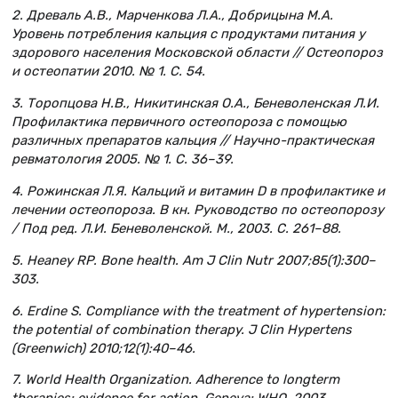
2. Древаль А.В., Марченкова Л.А., Добрицына М.А.
Уровень потребления кальция с продуктами питания у
здорового населения Московской области // Остеопороз
и остеопатии 2010. № 1. С. 54.
3. Торопцова Н.В., Никитинская О.А., Беневоленская Л.И.
Профилактика первичного остеопороза с помощью
различных препаратов кальция // Научно-практическая
ревматология 2005. № 1. C. 36–39.
4. Рожинская Л.Я. Кальций и витамин D в профилактике и
лечении остеопороза. В кн. Руководство по остеопорозу
/ Под ред. Л.И. Беневоленской. М
., 2003.
С
. 261–88.
5. Heaney RP. Bone health. Am J Clin Nutr 2007;85(1):300–
303.
6. Erdine S. Compliance with the treatment of hypertension:
the potential of combination therapy. J Clin Hypertens
(Greenwich) 2010;12(1):40–46.
7. World Health Organization. Adherence to longterm