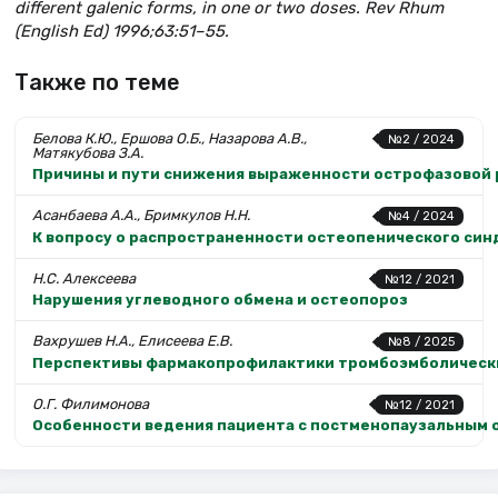
different galenic forms, in one or two doses. Rev Rhum
(English Ed) 1996;63:51–55.
Также по теме
Белова К.Ю., Ершова О.Б., Назарова А.В.,
№2 / 2024
Матякубова З.А.
Причины и пути снижения выраженности острофазовой 
Асанбаева А.А., Бримкулов Н.Н.
№4 / 2024
К вопросу о распространенности остеопенического син
Н.С. Алексеева
№12 / 2021
Нарушения углеводного обмена и остеопороз
Вахрушев Н.А., Елисеева Е.В.
№8 / 2025
Перспективы фармакопрофилактики тромбоэмболических
О.Г. Филимонова
№12 / 2021
Особенности ведения пациента с постменопаузальным 