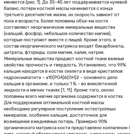
меняются (рис. 1). До 35–40 лет поддерживается нулевой
баланс; потери костной массы начинаются с конца
третьего десятилетия жизни, их скорость зависит от
пола и возраста. Более половины объе-ма кости
составляют неорганические минеральные вещества
(кальций, фосфор, небольшое количество магния),
которые поступают вместе с пищей. Кроме этого, в
состав неорганического матрикса входят бикарбонаты,
цитраты, фториды, соли магния, калия, натрия.
Минеральные вещества придают костной ткани важные
свойства: прочность и твердость. Установлено, что 99%
кальция находятся в костях скелета в виде кристаллов
гидроксиапатита – а10(РО4)6(ОН)2 – основного депо
кальция в организме, и только 1 % – во внеклеточной
жидкости и мягких тканях [1, 11]. Кроме того, около
половины всего магния организма содержится в костях.
Для поддержания оптимальной костной массы
необходимо регулярное поступление остеотропных
минералов, особенно кальция, достаточное для
возмещения ежедневных потерь. Примерно 90%
органического матрикса кости представлено коллагеном I
типа, который обеспечивает упругость и прочность кости