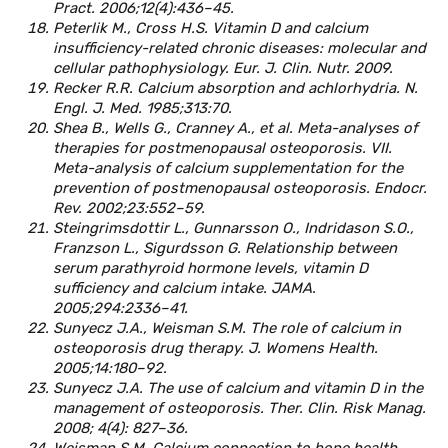
Pract. 2006;12(4):436–45.
Peterlik M., Cross H.S. Vitamin D and calcium
insufficiency-related chronic diseases: molecular and
cellular pathophysiology. Eur. J. Clin. Nutr. 2009.
Recker R.R. Calcium absorption and achlorhydria. N.
Engl. J. Med. 1985;313:70.
Shea B., Wells G., Cranney A., et al. Meta-analyses of
therapies for postmenopausal osteoporosis. VII.
Meta-analysis of calcium supplementation for the
prevention of postmenopausal osteoporosis. Endocr.
Rev. 2002;23:552–59.
Steingrimsdottir L., Gunnarsson O., Indridason S.O.,
Franzson L., Sigurdsson G. Relationship between
serum parathyroid hormone levels, vitamin D
sufficiency and calcium intake. JAMA.
2005;294:2336–41.
Sunyecz J.A., Weisman S.M. The role of calcium in
osteoporosis drug therapy. J. Womens Health.
2005;14:180–92.
Sunyecz J.A. The use of calcium and vitamin D in the
management of osteoporosis. Ther. Clin. Risk Manag.
2008; 4(4): 827–36.
Weisman S.M. Calcium connection to bone health