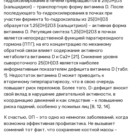
гидроксилирования в печени превращаются в 25(ОН)D3
(кальцидиол) – транспортную форму витамина D. После
последующего 1α-гидроксилирования в почках при
участии фермента 1α-гидроксилазы из 25(ОН)D3
образуется 1,25(ОН)2D3 (кальцитриол) – активная форма
витамина D. Регуляция синтеза 1,25(ОН)2D3 в почках
является непосредственной функцией паратиреоидного
гормона (ПТГ); на его концентрацию по механизму
обратной связи влияет содержание активного
метаболита витамина D и Са2+ [21]. Снижение уровня
сывороточного 25(ОН)D3 является наиболее
информативным показателем дефицита витамина D (табл.
1). Недостаток витамина D может приводить к
вторичному гиперпаратиреозу, что в свою очередь
повышает риск переломов. Более того, D-дефицит вносит
свой вклад в нарушение двигательной активности, в
координацию движений и как следствие – к повышению
риска падений, особенно у пожилых лиц [8, 12, 14].
К счастью, ОП – это одно из немногих заболеваний, когда
возможна эффективная профилактика. Не вызывает
сомнений тот факт, что сохранение костной массы –