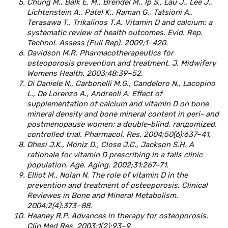
Chung M., Balk E. M., Brendel M., Ip S., Lau J., Lee J.,
Lichtenstein A., Patel K., Raman G., Tatsioni A.,
Terasawa T., Trikalinos T.A. Vitamin D and calcium: a
systematic review of health outcomes. Evid. Rep.
Technol. Assess (Full Rep). 2009;1–420.
Davidson M.R. Pharmacotherapeutics for
osteoporosis prevention and treatment. J. Midwifery
Womens Health. 2003;48:39–52.
Di Daniele N., Carbonelli M.G., Candeloro N., Lacopino
L., De Lorenzo A., Andreoli A. Effect of
supplementation of calcium and vitamin D on bone
mineral density and bone mineral content in peri- and
postmenopause women; a double-blind, ranдomized,
controlled trial. Pharmacol. Res. 2004;50(6):637–41.
Dhesi J.K., Moniz D., Close J.C., Jackson S.H. A
rationale for vitamin D prescribing in a falls clinic
population. Age. Aging. 2002;31:267–71.
Elliot M., Nolan N. The role of vitamin D in the
prevention and treatment of osteoporosis. Clinical
Reviewes in Bone and Mineral Metabolism.
2004;2(4):373–88.
Heaney R.P. Advances in therapy for osteoporosis.
Clin Med Res. 2003;1(2):93–9.