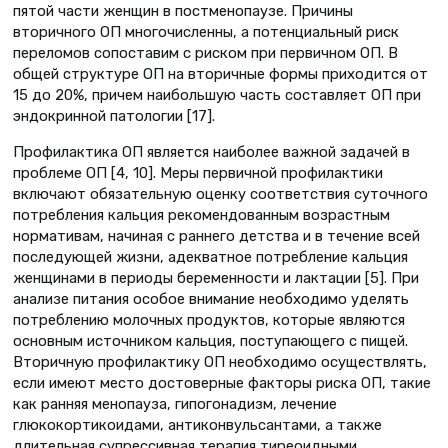
пятой части женщин в постменопаузе. Причины
вторичного ОП многочисленны, а потенциальный риск
переломов сопоставим с риском при первичном ОП. В
общей структуре ОП на вторичные формы приходится от
15 до 20%, причем наибольшую часть составляет ОП при
эндокринной патологии [17].
Профилактика ОП является наиболее важной задачей в
проблеме ОП [4, 10]. Меры первичной профилактики
включают обязательную оценку соответствия суточного
потребления кальция рекомендованным возрастным
нормативам, начиная с раннего детства и в течение всей
последующей жизни, адекватное потребление кальция
женщинами в периоды беременности и лактации [5]. При
анализе питания особое внимание необходимо уделять
потреблению молочных продуктов, которые являются
основным источником кальция, поступающего с пищей.
Вторичную профилактику ОП необходимо осуществлять,
если имеют место достоверные факторы риска ОП, такие
как ранняя менопауза, гипогонадизм, лечение
глюкокортикоидами, антиконвульсантами, а также
длительная супрессивная терапия тиреоидными