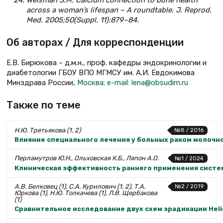
across a woman’s lifespan – A roundtable. J. Reprod.
Med. 2005;50(Suppl. 11):879–84.
Об авторах / Для корреспонденции
Е.В. Бирюкова – д.м.н., проф. кафедры эндокринологии и
диабетологии ГБОУ ВПО МГМСУ им. А.И. Евдокимова
Минздрава России,
Москва; e-mail: lena@obsudim.ru
Также по теме
Н.Ю. Третьякова (1, 2)
№8 / 2016
Влияние специального лечения у больных раком молочн
Перламутров Ю.Н., Ольховская К.Б., Ляпон А.О.
№1 / 2024
Клиническая эффективность раннего применения систе
А.В. Белковец (1), С.А. Курилович (1, 2), Т.А.
№2 / 2019
Юркова (1), Н.Ю. Толкачева (1), Л.В. Щербакова
(1)
Сравнительное исследование двух схем эрадикации Helic