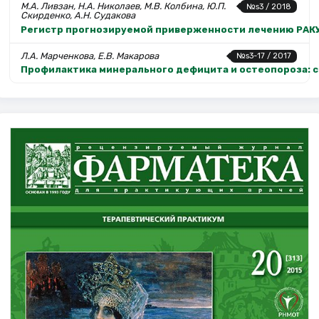
М.А. Ливзан, Н.А. Николаев, М.В. Колбина, Ю.П.
№s3 / 2018
Скирденко, А.Н. Судакова
Регистр прогнозируемой приверженности лечению РАКУР
Л.А. Марченкова, Е.В. Макарова
№s3-17 / 2017
Профилактика минерального дефицита и остеопороза: