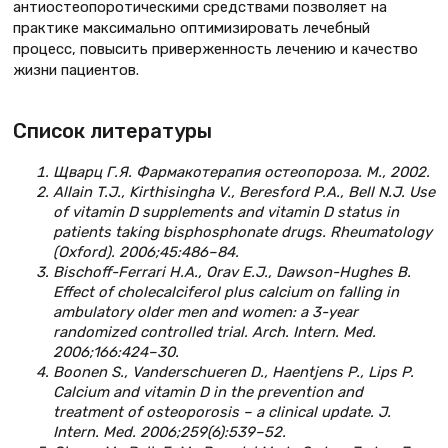
антиостеопоротическими средствами позволяет на
практике максимально оптимизировать лечебный
процесс, повысить приверженность лечению и качество
жизни пациентов.
Список литературы
Щварц Г.Я. Фармакотерапия остеопороза. М., 2002.
Allain T.J., Kirthisingha V., Beresford P.A., Bell N.J. Use
of vitamin D supplements and vitamin D status in
patients taking bisphosphonate drugs. Rheumatology
(Oxford). 2006;45:486–84.
Bischoff-Ferrari H.A., Orav E.J., Dawson-Hughes B.
Effect of cholecalciferol plus calcium on falling in
ambulatory older men and women: a 3-year
randomized controlled trial. Arch. Intern. Med.
2006;166:424–30.
Boonen S., Vanderschueren D., Haentjens P., Lips P.
Calcium and vitamin D in the prevention and
treatment of osteoporosis – a clinical update. J.
Intern. Med. 2006;259(6):539–52.