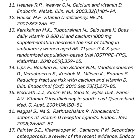
Heaney R.P., Weaver C.M. Calcium and vitamin D.
Endocrin. Metab. Clin. N.A. 2003;32(1):181–94.
Holick, M.F. Vitamin D deficiency. NEJM.
2007;357:266–81.
Kаrkkаinen M.K., Tuppurainen M., Salovaara K. Does
daily vitamin D 800 IU and calcium 1000 mg
supplementation decrease the risk of falling in
ambulatory women aged 65–71 years? A 3-year
randomized population-based trial (OSTPRE-FPS).
Maturitas. 2010;65(4):359–65.
Lips P., Bouillon R., van Schoor N.M., Vanderschueren
D., Verschueren S., Kuchuk N., Milisen K., Boonen S.
Reducing fracture risk with calcium and vitamin D.
Clin. Endocrinol (Oxf). 2010 Sep;73(3):277–85.
McGrath J.J., Kimlin M.G., Saha S., Eyles D.W., Parisi
A.V. Vitamin D insufficiency in south-east Queensland.
Med. J. Aust. 2001;174:150–51.
Nagpal S., Na S., Rathnachalam R. Noncalcemic
actions of vitamin D receptor ligands. Endocr. Rev.
2005;26:662–87.
Painter S.E., Kleerekoper M., Camacho P.M. Secondary
osteoporosis: a review of the recent evidence. Endocr.