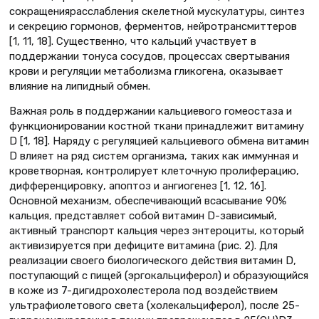
сокращениярасслабления скелетной мускулатуры, синтез
и секрецию гормонов, ферментов, нейротрансмиттеров
[1, 11, 18]. Существенно, что кальций участвует в
поддержании тонуса сосудов, процессах свертывания
крови и регуляции метаболизма гликогена, оказывает
влияние на липидный обмен.
Важная роль в поддержании кальциевого гомеостаза и
функционировании костной ткани принадлежит витамину
D [1, 18]. Наряду с регуляцией кальциевого обмена витамин
D влияет на ряд систем организма, таких как иммунная и
кроветворная, контролирует клеточную пролиферацию,
дифференцировку, апоптоз и ангиогенез [1, 12, 16].
Основной механизм, обеспечивающий всасывание 90%
кальция, представляет собой витамин D-зависимый,
активный транспорт кальция через энтероциты, который
активизируется при дефиците витамина (рис. 2). Для
реализации своего биологического действия витамин D,
поступающий с пищей (эргокальциферол) и образующийся
в коже из 7-дигидрохолестерола под воздействием
ультрафиолетового света (холекальциферол), после 25-