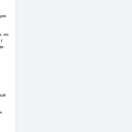
щих
, но
ют
ив­
ной
ы,