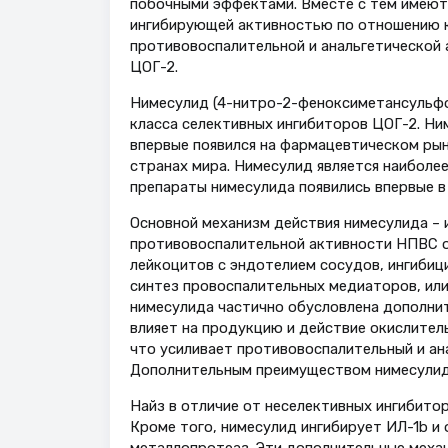
побочны­ми эффектами. Вместе с тем имеют­
ингибирующей активностью по отношению к
противовоспалительной и анальгетической 
ЦОГ-2.
Нимесулид (4-нитро-2-фенокси­метансульфон
класса селективных ингиби­торов ЦОГ-2. Ним
впервые появился на фармацевти­ческом рын
странах мира. Нимесулид является наиболе
препараты нимесулида появи­лись впервые в 
Основной механизм действия ниме­сулида –
противовоспалительной актив­ности НПВС о
лейкоцитов с эндотелием сосудов, ингибиц
синтез провоспалительных медиаторов, ил
нимесулида частич­но обусловлена дополн
влияет на про­дукцию и действие окислител
что усиливает противовоспалительный и ана
Дополнительным преимуществом нимесулида 
Найз в отличие от неселективных ингибитор
Кроме того, нимесулид ингибирует ИЛ-1b и
металлопро­теаз. Эти дополнительные мех