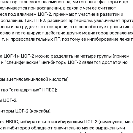
и­ватор тканевого плазминогена, мито­генные факторы и др.
еличи­вается при воспалении, в связи с чем ее считают
еся под влиянием ЦОГ-2, принимают участие в развитии и
оспаления. Так, ПГE2, рас­ширяя артериолы, увеличивает при­т
 вены и затрудняет отток крови, что способствует развитию 
гезию и потенцируют действие других медиаторов воспаления
т. н. провоспалительных ПГ, поэтому ее ингибирование лежит
 ЦОГ-1 и ЦОГ-2 можно разделить на четыре группы (причем
 и “специфические” инги­биторы ЦОГ-2 является достаточно
озы ацетилсалициловой кислоты);
ство “стандартных” НПВС);
ы ЦОГ-2;
биторы ЦОГ-2 (коксибы).
ся НВПС, избирательно инги­бирующим ЦОГ-2 (нимесулид, мел
ных ингибиторов обладают значи­тельно менее выраженными