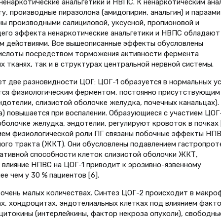
 ненаркотические анальгетики и НВПС. К ненаркотическим ана
у, производные пиразолона (амидопирин, анальгин) и параами
ны производными салициловой, уксусной, пропионовой и
щего эффекта ненаркотические анальгетики и НВПС обладают
 действи­ями. Все вышеописанные эффекты обусловлены
кислоты посредством торможения активности фермента
их тканях, так и в структурах центральной нервной системы.
ет две разновидности ЦОГ: ЦОГ-1 образуется в нормальных у
яется физиологическим ферментом, постоянно присутствую­щим
дотелии, слизистой обо­лочке желудка, почечных канальцах).
а) повышается при воспале­нии. Образующиеся с участием ЦОГ
олочке желудка, эндоте­лии, регулируют кровоток в почках [
нием физиологической роли ПГ связаны побочные эффекты НПВ
ого тракта (ЖКТ). Они обу­словлены подавлением гастропрот
ативной способности клеток слизистой оболочки ЖКТ,
о влияние НПВС на ЦОГ-1 приводит к эрозивно-язвенному
 чем у 30 % пациентов [6].
 очень малых количествах. Синтез ЦОГ-2 происходит в макро
ах, хондроцитах, эндотелиальных клетках под влиянием факто
 цитокины (интерлейкины, фактор некроза опухоли), свободны