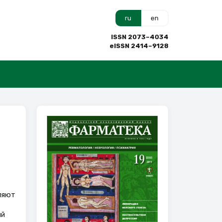
ru
en
ISSN 2073–4034
eISSN 2414–9128
ляют
ый