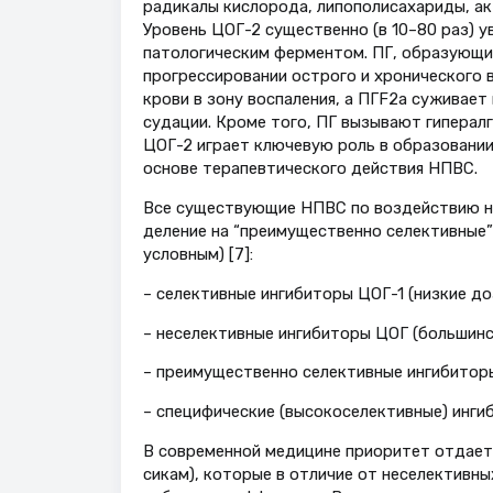
радикалы кислорода, липополисахариды, акт
Уровень ЦОГ-2 существенно (в 10–80 раз) ув
патологическим фермен­том. ПГ, образующи
прогрессировании острого и хрони­ческого в
крови в зону воспаления, а ПГF2a суживает
судации. Кроме того, ПГ вызывают гиперал
ЦОГ-2 играет ключевую роль в образовании 
основе тера­певтического действия НПВС.
Все существующие НПВС по воз­действию на
деление на “преимущественно селек­тивные”
условным) [7]:
– селективные ингибиторы ЦОГ-1 (низкие д
– неселективные ингибиторы ЦОГ (большин
– преимущественно селективные ингибитор
– специфические (высокоселектив­ные) инги
В современной медицине приоритет отдает
сикам), которые в отличие от неселек­тив