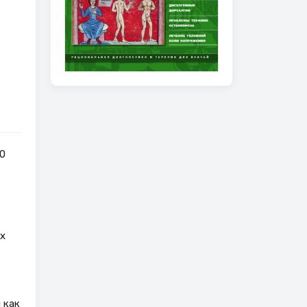
0
х
 как