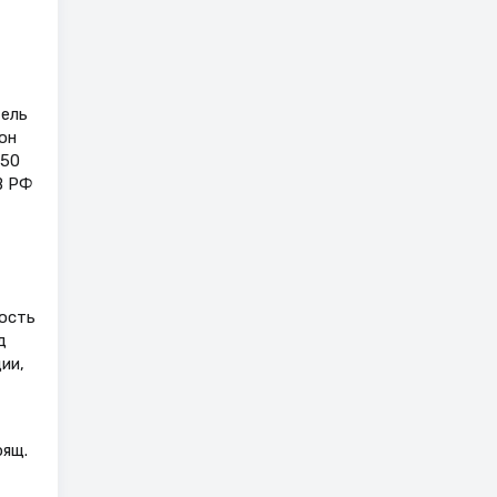
тель
он
 50
В РФ
ость
д
ии,
рящ.