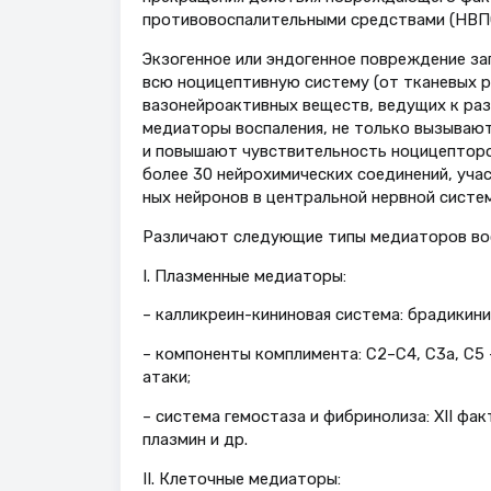
противовоспалительными сред­ствами (НВПС)
Экзогенное или эндогенное повреж­дение за
всю ноцицептивную систему (от тканевых р
вазонейроактивных веществ, ведущих к разв
медиа­торы воспаления, не только вызыва­ют
и повышают чувствительность ноцицепторо
более 30 нейрохимических соедине­ний, уч
ных нейронов в центральной нервной системе
Различают следующие типы медиа­торов во
I. Плазменные медиаторы:
– калликреин-кининовая система: брадикини
– компоненты комплимента: С2–С4, С3а, С5 
атаки;
– система гемостаза и фибринолиза: XII фа
плазмин и др.
II. Клеточные медиаторы: