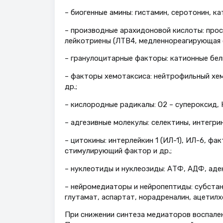
– биогенные амины: гистамин, серо­тонин, к
– производные арахидоновой кисло­ты: прос
лейкотриены (ЛТВ4, медленнореа­гирующая с
– гранулоцитарные факторы: катион­ные бел
– факторы хемотаксиса: нейтрофиль­ный хе
др.;
– кислородные радикалы: О2 – суперок­сид, 
– адгезивные молекулы: селектины, интегри
– цитокины: интерлейкин 1 (ИЛ-1), ИЛ-6, ф
стимулирующий фактор и др.;
– нуклеотиды и нуклеозиды: АТФ, АДФ, аде
– нейромедиаторы и нейропептиды: субстанц
глутамат, аспартат, норадреналин, ацетилх
При снижении синтеза медиаторов воспале