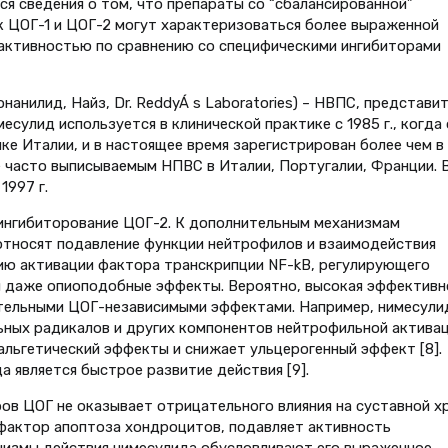
ся сведения о том, что препараты со “сбалансированной”
 ЦОГ-1 и ЦОГ-2 могут характеризоваться более выраженной
активностью по сравнению со специфическими инги­биторами
анилид, Найз, Dr. ReddyÁ s Laboratories) – НВПС, пред­стави
есулид используется в клинической практике с 1985 г., когда 
ке Италии, и в настоящее время зарегистрирован более чем в
е часто выписываемым НПВС в Италии, Португалии, Франции. 
1997 г.
 ингибиторование ЦОГ-2. К дополнительным механизмам
тносят подавление функции нейтрофилов и взаимо­действия
ию активации фак­тора транскрипции NF-kВ, регули­рующего
и даже опиоподоб­ные эффекты. Вероятно, высокая эффективн
ительными ЦОГ-независимыми эффектами. Например, нимесули
ьных радикалов и других компонентов ней­трофильной активац
льгети­ческий эффекты и снижает ульцеро­генный эффект [8].
является быстрое развитие действия [9].
ов ЦОГ не оказывает отри­цательного влияния на суставной х
 фактор апоптоза хондроци­тов, подавляет активность
анизмы действия нимесулида обусловливают его выраженное