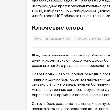
обезболивающий эффект. Препараты с таким
нестероидные противовоспалительные сред
НВПС, избирательно ингибирующим циклоокс
ингибиторов ЦОГ обладают значительно м
Ключевые слова
боль
циклооксигеназа
нестероидные противов
Фундаментальным аспектом в проблеме боли
дней) и хро­ническую (продолжающуюся бол
различаются. Это разделение определяет ст
Острая боль — это сенсорная реак­ция с п
тивных и других факторов при наруше­нии ц
связано с вполне определенными болевыми р
мышц и вну­тренних органов, нарушением ф
определяется временем восстановления пов
Острую боль разделяют на поверх­ностную,
возникающая при повреждении кожи, повер