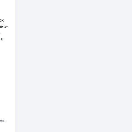
ок
экс­
.
 в
ок­