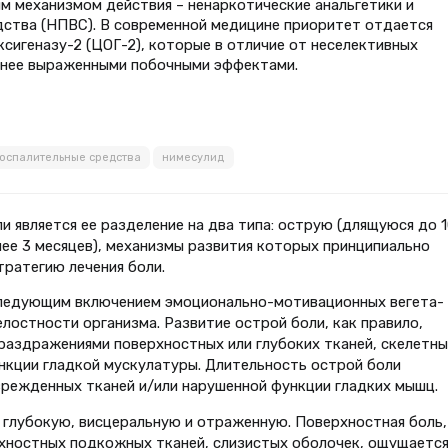
 механизмом действия – ненаркотические анальгетики и
ства (НПВС). В современной медицине приоритет отдается
игеназу-2 (ЦОГ-2), которые в отличие от неселективных
енее выраженными побочными эффектами.
оспалительные средства
нимесулид
 является ее разделение на два типа: острую (длящуюся до 1
ее 3 месяцев), механизмы развития кото­рых принципиально
ратегию лече­ния боли.
оследующим включением эмоционально-мотивационных вегета­
елостности организма. Развитие острой боли, как правило,
аз­дражениями поверхностных или глу­боких тканей, скелетны
ункции гладкой мускулатуры. Длительность острой боли
режденных тканей и/или нарушенной функции гладких мышц.
 глубокую, висцеральную и отраженную. Поверхностная боль,
хностных подкожных тканей, слизистых оболочек, ощущается