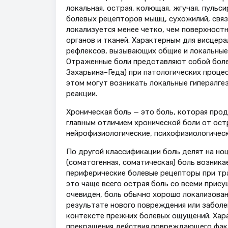
локальная, острая, колющая, жгучая, пульс
боле­вых рецепторов мышц, сухожилий, связ
локали­зуется менее четко, чем поверхност
органов и тканей. Характерным для висце­ра
рефлексов, вызывающих общие и локальные 
Отраженные боли представляют собой боле
Захарьина–Геда) при патологических процес
этом могут возникать локальные гипералгез
реакции.
Хроническая боль — это боль, кото­рая пр
главным отличием хронической боли от остр
нейрофизиологические, психофизиологически
По другой классификации боль делят на но
(соматогенная, соматическая) боль возник
перифери­ческие болевые рецепторы при трав
это чаще всего острая боль со всеми прис
очевиден, боль обычно хорошо локализован
результате нового повреждения или заболев
контексте прежних болевых ощущений. Хара
прекращения действия повреждающего факт