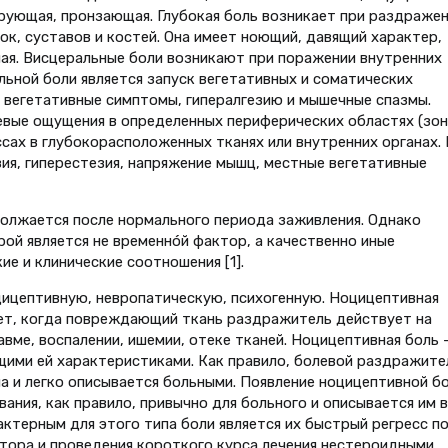
ирующая, пронзающая. Глубокая боль возникает при раздраже
ок, суставов и костей. Она имеет ноющий, давящий характер,
­ная. Висцеральные боли возникают при поражении внутренних
льной боли является запуск веге­тативных и соматических
веге­тативные симптомы, гипералгезию и мышечные спазмы.
вые ощуще­ния в определенных периферических областях (зо
сах в глубоко­расположенных тканях или внутрен­них органах.
ия, гиперестезия, напряжение мышц, местные вегета­тивные
одолжается после нормального периода заживления. Однако
ой является не временнóй фактор, а каче­ственно иные
е и клинические соотношения [1].
цицептивную, невропати­ческую, психогенную. Ноцицептивная
ает, когда повреждающий ткань раздражитель действует на
­ме, воспалении, ишемии, отеке тка­ней. Ноцицептивная боль 
ущими ей характеристиками. Как правило, болевой раздражите
а и легко описывается больными. Появление ноцицептивной бо
ания, как правило, привычно для больного и описывается им в
ктерным для этого типа боли является их быстрый регресс п
ора и проведения короткого курса лечения нестероид­ными