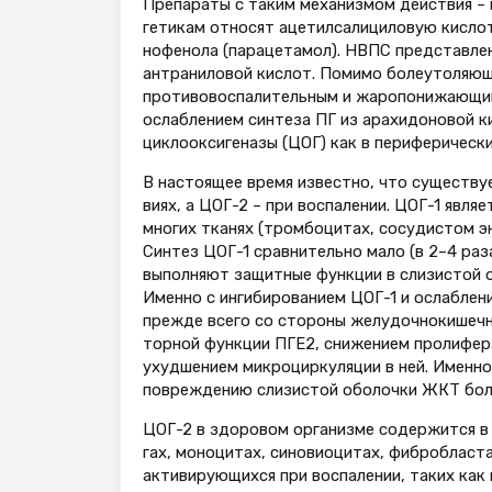
Препараты с таким механизмом дей­ствия –
гетикам относят ацетилсалициловую кислот
нофенола (парацетамол). НВПС пред­ставле
антранило­вой кислот. Помимо болеутоляю
противовоспали­тельным и жаропонижающим
ослаблением синтеза ПГ из арахидоновой 
циклооксигеназы (ЦОГ) как в пери­ферическ
В настоящее время известно, что существу
виях, а ЦОГ-2 – при воспалении. ЦОГ-1 явл
многих тканях (тромбоцитах, сосудистом эн
Синтез ЦОГ-1 сравнительно мало (в 2–4 раз
выполняют защитные функции в слизистой об
Именно с ингибированием ЦОГ-1 и ослабле
прежде всего со стороны желудочно­кишечн
торной функции ПГЕ2, снижением пролифер
ухудшени­ем микроциркуляции в ней. Именн
повреждению слизистой оболочки ЖКТ более
ЦОГ-2 в здоровом организме содер­жится в
гах, моноцитах, синовиоцитах, фибро­бласт
акти­вирующихся при воспалении, таких как