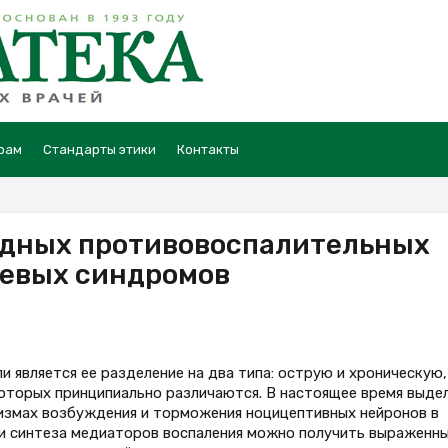
рам
Стандарты этики
Контакты
дных противовоспалительных
левых синдромов
 является ее разделение на два типа: острую и хроническую,
которых принципиально различаются. В настоящее время выде
низмах возбуждения и торможения ноцицептивных нейронов в
ии синтеза медиаторов воспаления можно получить выраженн