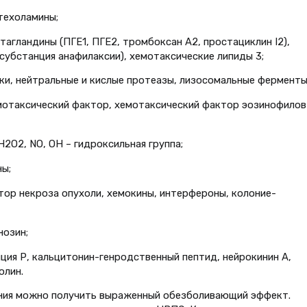
атехоламины;
тагландины (ПГЕ1, ПГЕ2, тромбоксан А2, простациклин I2),
убстанция анафилак­сии), хемотаксические липиды 3;
ки, нейтральные и кислые протеазы, лизосомальные фермен­ты
мотаксический фактор, хемо­таксический фактор эозинофилов
Н2О2, NO, ОН – гидроксильная группа;
ны;
актор некроза опухоли, хемокины, интерфероны, колоние­
нозин;
ия Р, кальцитонин-ген­родственный пептид, нейрокинин А,
олин.
ния можно получить выра­женный обезболивающий эффект.