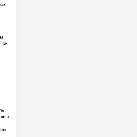
нии
ны
 При
—
ль
ли в
осле