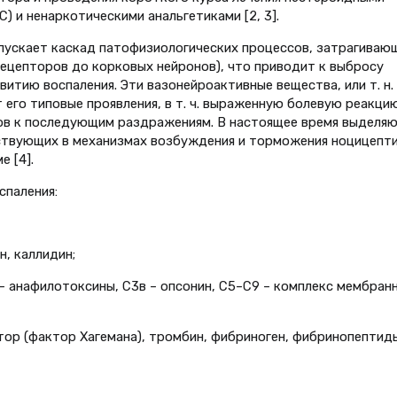
 и ненаркотическими анальгетиками [2, 3].
пускает каскад патофизио­логических процессов, затрагиваю­
ецепторов до корковых нейронов), что приводит к выбросу
итию воспаления. Эти вазоней­роактивные вещества, или т. н.
 его типовые проявления, в т. ч. выраженную болевую реакцию
в к последующим раздраже­ниям. В настоящее время выделя
аствующих в механизмах воз­буждения и торможения ноцицепт
 [4].
спаления:
н, каллидин;
– анафилотоксины, С3в – опсонин, С5–С9 – комплекс мем­бран
ктор (фактор Хагемана), тром­бин, фибриноген, фибринопептид