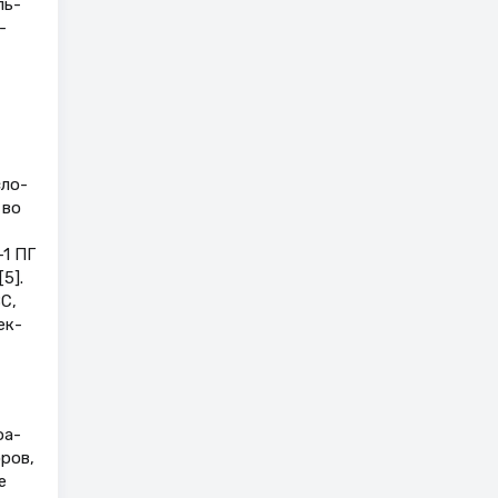
ль­
­
сло­
 во
-1 ПГ
5].
С,
ек­
фа­
ров,
е