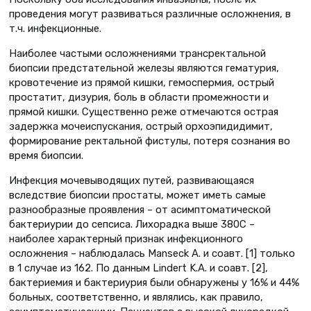
проведения могут развиваться различные осложнения, в
т.ч. инфекционные.
Наиболее частыми осложнениями трансректальной
биопсии предстательной железы являются гематурия,
кровотечение из прямой кишки, гемоспермия, острый
простатит, дизурия, боль в области промежности и
прямой кишки. Существенно реже отмечаются острая
задержка мочеиспускания, острый орхоэпидидимит,
формирование ректальной фистулы, потеря сознания во
время биопсии.
Инфекция мочевыводящих путей, развивающаяся
вследствие биопсии простаты, может иметь самые
разнообразные проявления – от асимптоматической
бактериурии до сепсиса. Лихорадка выше 380С –
наиболее характерный признак инфекционного
осложнения – наблюдалась Manseck А. и соавт. [1] только
в 1 случае из 162. По данным Lindert K.A. и соавт. [2],
бактериемия и бактериурия были обнаружены у 16% и 44%
больных, соответственно, и являлись, как правило,