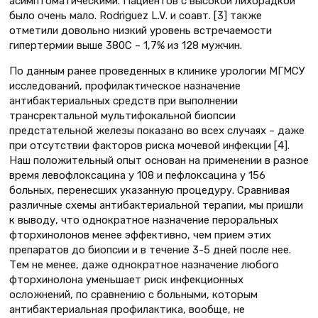
асимптоматическими. Пациентов с высокой лихорадкой
было очень мало. Rodriguez L.V. и соавт. [3] также
отметили довольно низкий уровень встречаемости
гипертермии выше 380С – 1,7% из 128 мужчин.
По данным ранее проведенных в клинике урологии МГМСУ
исследований, профилактическое назначение
антибактериальных средств при выполнении
трансректальной мультифокальной биопсии
предстательной железы показано во всех случаях – даже
при отсутствии факторов риска мочевой инфекции [4].
Наш положительный опыт основан на применении в разное
время левофлоксацина у 108 и пефлоксацина у 156
больных, перенесших указанную процедуру. Сравнивая
различные схемы антибактериальной терапии, мы пришли
к выводу, что однократное назначение пероральных
фторхинолонов менее эффективно, чем прием этих
препаратов до биопсии и в течение 3-5 дней после нее.
Тем не менее, даже однократное назначение любого
фторхинолона уменьшает риск инфекционных
осложнений, по сравнению с больными, которым
антибактериальная профилактика, вообще, не