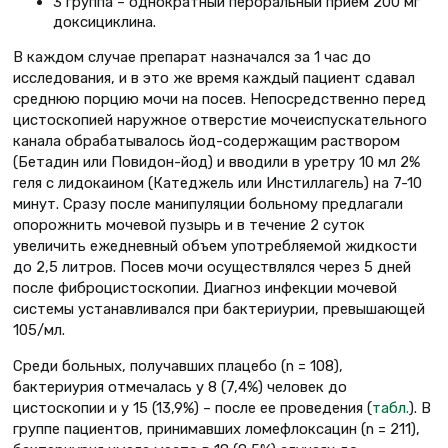
3 группа – однократный пероральный прием 200 мг
доксициклина.
В каждом случае препарат назначался за 1 час до
исследования, и в это же время каждый пациент сдавал
среднюю порцию мочи на посев. Непосредственно перед
цистоскопией наружное отверстие мочеиспускательного
канала обрабатывалось йод-содержащим раствором
(Бетадин или Повидон-йод) и вводили в уретру 10 мл 2%
геля с лидокаином (Катеджель или Инстиллагель) на 7-10
минут. Сразу после манипуляции больному предлагали
опорожнить мочевой пузырь и в течение 2 суток
увеличить ежедневный объем употребляемой жидкости
до 2,5 литров. Посев мочи осуществлялся через 5 дней
после фиброцистоскопии. Диагноз инфекции мочевой
системы устанавливался при бактериурии, превышающей
105/мл.
Среди больных, получавших плацебо (n = 108),
бактериурия отмечалась у 8 (7,4%) человек до
цистоскопии и у 15 (13,9%) – после ее проведения (
табл.
). В
группе пациентов, принимавших ломефлоксацин (n = 211),