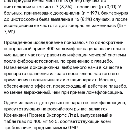
бактериурия имела место в 18 (8,5%) случаях до
цистоскопии и только в 7 (3,3%) – после нее (р <0,01). У
больных, принимавших доксициклин (n = 197), бактериурия
до цистоскопии была выявлена в 16 (8,1%) случаях, а после
исследования ее частота достоверно не изменилась (15 –
7,6%).
Проведенное исследование показало, что однократный
пероральный прием 400 мг ломефлоксацина значительно
уменьшает частоту развития инфекции мочевой системы
после фиброцистоскопии, по сравнению с плацебо.
Назначение доксициклина, выбранного нами в качестве
препарата сравнения из-за относительно частого его
применения в поликлиниках и стационарах г. Москвы,
обеспечивало эффект, превосходящий действие плацебо,
но менее выраженный, чем при приеме ломефлоксацина.
Одним из самых доступных препаратов ломефлоксацина,
присутствующих на российском рынке, является
Ксенаквин (Промед Экспортс Лтд), выпускаемый в
таблетках по 400 мг № 5, соответствующий всем
требованиям, предъявляемым GMP.