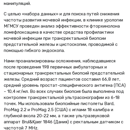
манипуляций.
С целью «набора данных» и для поиска путей снижения
частоты развития мочевой инфекции, в клинике урологии
МГМСУ проведен анализ эффективности фторхинолона
ломефлоксацина в качестве средства профилактики
мочевой инфекции при трансректальной биопсии
предстательной железы и цистоскопии, проводимой с
помощью гибкого эндоскопа.
Нами проанализированы осложнения, наблюдавшиеся
после проведения 198 первичных амбулаторных и
стационарных трансректальных биопсий предстательной
железы. Средний возраст пациентов составил 66,8 лет,
средний уровень простат-специфического антигена (ПСА)
– 10,4 нг/мл. Во всех случаях биопсия была выполнена под
контролем трансректальной ультрасонографии из 6-18
точек. Мы использовали биопсийные пистолеты Bard,
ProMag 2.2 и ProMag 2.5 (США) с иглами 18 калибра и
глубиной вкола 20-22 мм, а также ультразвуковой
аппарат Brul&Kjaer 1846 (Дания) с ректальным датчиком с
частотой 7 MHz.