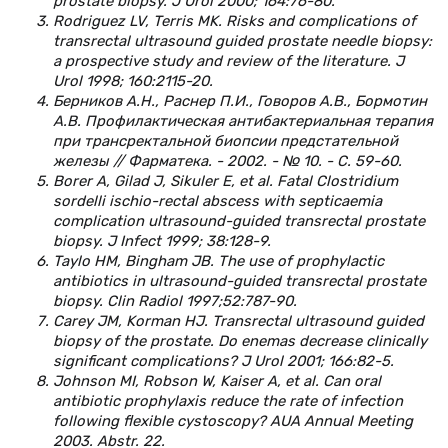
prostate biopsy. J Urol 2000; 164:76-80.
Rodriguez LV, Terris MK. Risks and complications of
transrectal ultrasound guided prostate needle biopsy:
a prospective study and review of the literature. J
Urol 1998; 160:2115-20.
Берников А.Н., Раснер П.И., Говоров А.В., Бормотин
А.В. Профилактическая антибактериальная терапия
при трансректальной биопсии предстательной
железы // Фарматека. - 2002. - № 10. - С. 59-60.
Borer A, Gilad J, Sikuler E, et al. Fatal Clostridium
sordelli ischio-rectal abscess with septicaemia
complication ultrasound-guided transrectal prostate
biopsy. J Infect 1999; 38:128-9.
Taylo HM, Bingham JB. The use of prophylactic
antibiotics in ultrasound-guided transrectal prostate
biopsy. Clin Radiol 1997;52:787-90.
Carey JM, Korman HJ. Transrectal ultrasound guided
biopsy of the prostate. Do enemas decrease clinically
significant complications? J Urol 2001; 166:82-5.
Johnson MI, Robson W, Kaiser A, et al. Can oral
antibiotic prophylaxis reduce the rate of infection
following flexible cystoscopy? AUA Annual Meeting
2003. Abstr. 22.