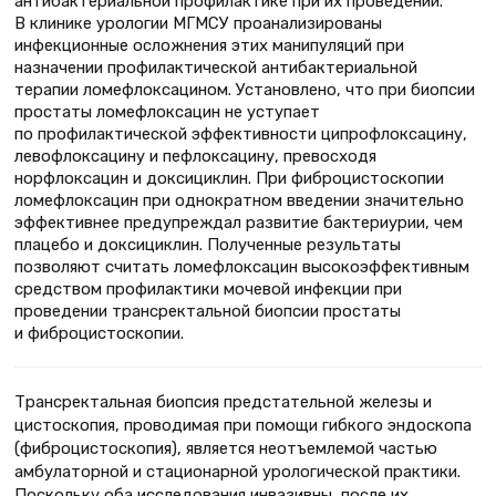
антибактериальной профилактике при их проведении.
В клинике урологии МГМСУ проанализированы
инфекционные осложнения этих манипуляций при
назначении профилактической антибактериальной
терапии ломефлоксацином. Установлено, что при биопсии
простаты ломефлоксацин не уступает
по профилактической эффективности ципрофлоксацину,
левофлоксацину и пефлоксацину, превосходя
норфлоксацин и доксициклин. При фиброцистоскопии
ломефлоксацин при однократном введении значительно
эффективнее предупреждал развитие бактериурии, чем
плацебо и доксициклин. Полученные результаты
позволяют считать ломефлоксацин высокоэффективным
средством профилактики мочевой инфекции при
проведении трансректальной биопсии простаты
и фиброцистоскопии.
Трансректальная биопсия предстательной железы и
цистоскопия, проводимая при помощи гибкого эндоскопа
(фиброцистоскопия), является неотъемлемой частью
амбулаторной и стационарной урологической практики.
Поскольку оба исследования инвазивны, после их