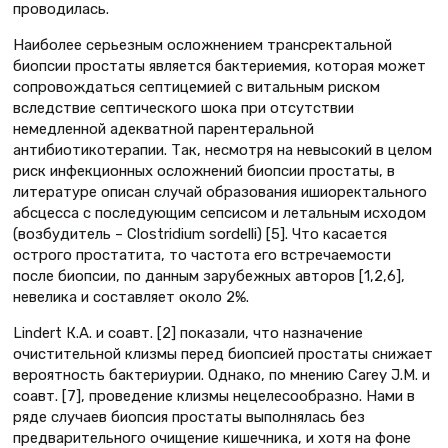
проводилась.
Наиболее серьезным осложнением трансректальной
биопсии простаты является бактериемия, которая может
сопровождаться септицемией с витальным риском
вследствие септического шока при отсутствии
немедленной адекватной парентеральной
антибиотикотерапии. Так, несмотря на невысокий в целом
риск инфекционных осложнений биопсии простаты, в
литературе описан случай образования ишиоректального
абсцесса с последующим сепсисом и летальным исходом
(возбудитель – Clostridium sordelli) [5]. Что касается
острого простатита, то частота его встречаемости
после биопсии, по данным зарубежных авторов [1,2,6],
невелика и составляет около 2%.
Lindert К.А. и соавт. [2] показали, что назначение
очистительной клизмы перед биопсией простаты снижает
вероятность бактериурии. Однако, по мнению Carey J.M. и
соавт. [7], проведение клизмы нецелесообразно. Нами в
ряде случаев биопсия простаты выполнялась без
предварительного очищение кишечника, и хотя на фоне