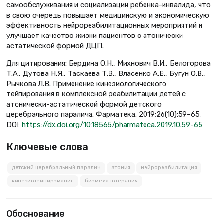
самообслуживания и социализации ребенка-инвалида, что
в свою очередь повышает медицинскую и экономическую
эффективность нейрореабилитационных мероприятий и
улучшает качество жизни пациентов с атонически-
астатической формой ДЦП.
Для цитирования: Бердина О.Н., Михнович В.И., Белогорова
Т.А., Дутова Н.Я., Таскаева Т.В., Власенко А.В., Бугун О.В.,
Рычкова Л.В. Применение кинезиологического
тейпирования в комплексной реабилитации детей с
атонически-астатической формой детского
церебрального паралича. Фарматека. 2019;26(10):59–65.
DOI:
https://dx.doi.org/10.18565/pharmateca.2019.10.59-65
Ключевые слова
детский церебральный паралич
атония
нейрореабилитация
кинезиотейпирование
биомеханотерапия
Обоснование