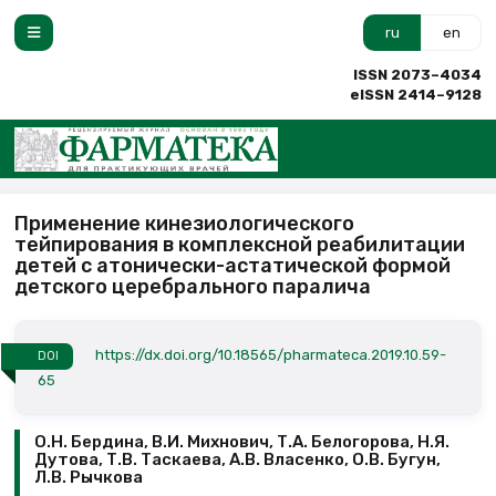
ru
en
ISSN 2073–4034
eISSN 2414–9128
Применение кинезиологического
тейпирования в комплексной реабилитации
детей с атонически-астатической формой
детского церебрального паралича
https://dx.doi.org/10.18565/pharmateca.2019.10.59-
DOI
65
О.Н. Бердина, В.И. Михнович, Т.А. Белогорова, Н.Я.
Дутова, Т.В. Таскаева, А.В. Власенко, О.В. Бугун,
Л.В. Рычкова