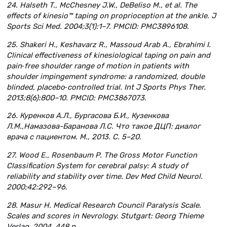
24. Halseth T., McChesney J.W., DeBeliso M., et al. The
effects of kinesio™ taping on proprioception at the ankle. J
Sports Sci Med. 2004;3(1):1–7. PMCID: PMC3896108.
25. Shakeri H., Keshavarz R., Massoud Arab A., Ebrahimi I.
Clinical effectiveness of kinesiological taping on pain and
pain‐free shoulder range of motion in patients with
shoulder impingement syndrome: a randomized, double
blinded, placebo‐controlled trial. Int J Sports Phys Ther.
2013;8(6):800–10. PMCID: PMC3867073.
26. Куренков А.Л., Бургасова Б.И., Кузенкова
Л.М.,Намазова-Баранова Л.С. Что такое ДЦП: диалог
врача с пациентом. М., 2013. C. 5–20.
27. Wood E., Rosenbaum P. The Gross Motor Function
Classification System for cerebral palsy: A study of
reliability and stability over time. Dev Med Child Neurol.
2000;42:292–96.
28. Masur H. Medical Research Council Paralysis Scale.
Scales and scores in Nevrology. Stutgart: Georg Thieme
Verlag, 2004. 448 р.