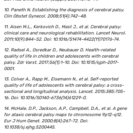
10. Paneth N. Establishing the diagnosis of cerebral palsy.
Clin Obstet Gynecol. 2008;51(4):742–48.
11. Aisen M.L., Kerkovich D., Mast J., et al. Cerebral palsy:
clinical care and neurological rehabilitation. Lancet Neurol.
2011;10(9):844–52. Doi: 10.1016/S1474-4422(11)70176-74.
12. Radsel A., Osredkar D., Neubauer D. Health-related
quality of life in children and adolescents with cerebral
palsy. Zdr Varst. 2017;56(1):1–10. Doi: 10.1515/sjph-2017-
0001.
13. Colver A., Rapp M., Eisemann N., et al. Self-reported
quality of life of adolescents with cerebral palsy: a cross-
sectional and longitudinal analysis. Lancet. 2015;385:705–
16. Doi: 10.1016/S0140-6736(14)61229-0.
14. McHale, D.P., Jackson, A.P., Campbell, D.A., et al. A gene
for ataxic cerebral palsy maps to chromosome 9p12-q12.
Eur J Hum Genet. 2000;8(4):267–72. Doi:
10.1038/sj.ejhg.5200445.