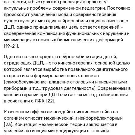
патологии, и быстрая их трансляция в практику –
актуальные проблемы современной педиатрии. Постоянно
происходит увеличение числа и совершенствование
существующих методик нейрореабилитации пациентов с
ДЦП, однако принципиальная цель остается прежней –
своевременная компенсация функциональных нарушений и
минимизация вторичных биомеханических деформаций
[19–21].
Одно из важных средств нейрореабилитации детей,
страдающих ДЦП, – это кинезиотерапия, основной целью
которой является выработка правильного двигательного
стереотипа и формирование новых навыков
(самообслуживание, владение столовыми и письменными
приборами и т.д., трудовая деятельность). Современным в
кинезиотерапии при ДЦП считается метод тейпирования
в сочетании с ЛФК [22].
К основным эффектам воздействия кинезиотейпа на
организм относят механический и нейрорефлекторный
[23]. Концепция механической теории заключается в
усилении активации микроциркуляции в тканях и