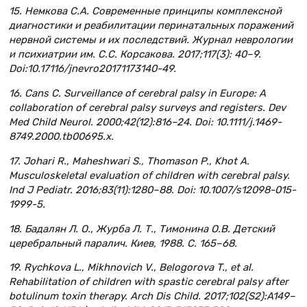
15. Немкова С.А. Современные принципы комплексной
диагностики и реабилитации перинатальных поражений
нервной системы и их последствий. Журнал неврологии
и психиатрии им. С.С. Корсакова. 2017;117(3): 40–9.
Doi:10.17116/jnevro20171173140-49.
16. Cans C. Surveillance of cerebral palsy in Europe: A
collaboration of cerebral palsy surveys and registers. Dev
Med Child Neurol. 2000;42(12):816–24. Doi: 10.1111/j.1469-
8749.2000.tb00695.x.
17. Johari R., Maheshwari S., Thomason P., Khot A.
Musculoskeletal evaluation of children with cerebral palsy.
Ind J Pediatr. 2016;83(11):1280–88. Doi: 10.1007/s12098-015-
1999-5.
18. Бадалян Л. О., Журба Л. Т., Тимонина О.В. Детский
церебральный паралич. Киев, 1988. С. 165–68.
19. Rychkova L., Mikhnovich V., Belogorova T., et al.
Rehabilitation of children with spastic cerebral palsy after
botulinum toxin therapy. Arch Dis Child. 2017;102(S2):A149–