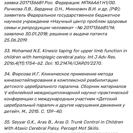
заявка 2017136681 Рос. Федерация: МПК6А61 Н1/00.
Рычкова Л.В., Бердина О.Н., Михнович В.И. и др. (РФ);
заявитель Федеральное государственное бюджетное
научное учреждение «Научный центр проблем здоровья
семьи и репродукции человека» –№ 2017136681/14;
заявлено 30.01.2018; решение о выдаче патента
25.06.2019.
33. Mohamed N.E. Kinesio taping for upper limb function in
children with hemiplegic cerebral palsy. Int J Adv Res.
2016;4(11):1754–62. Doi: 10.21474/IJAR01/2270.
34. Фирсова И.Г. Клиническое применение метода
кинезиотейпирования в комплексной реабилитации
детского церебрального паралича. Сборник материалов
V юбилейной междисциплинарной научно-практической
конференции с международным участием «Детский
церебральный паралич и другие нарушения движения у
детей», М., 2015. С. 139–40.
35. Seyyar G.K., Aras B., Aras O. Trunk Control in Children
With Ataxic Cerebral Palsy. Percept Mot Skills.