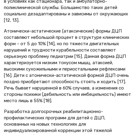
в условиях как стационара, так и амбулаторно-
поликлинической службы. Большинство таких детей
социально дезадаптированы и зависимы от окружающих
[12, 13].
Атонически-астатические (атаксические) формы ДЦП
составляют небольшой процент в структуре клинических
форм – от 5 до 10% [14], но по тяжести двигательных
нарушений и трудности курабельности составляют
серьезную проблему педиатрии [15]. Данная форма ДЦП
характеризуется низким тонусом мышц, атаксией,
высокими сухожильными и периостальными рефлексами
[16]. Дети с атонически-астатической формой ДЦП очень
поздно приобретают способность стоять и ходить [17].
Речь бывает нарушенной в 60% случаев, а изменения со
стороны психики (дебильность или имбецильность) имеют
место лишь в 55% [18].
Разработка долгосрочных реабилитационно-
профилактических программ для детей с ДЦП,
основанных на новых технологиях для
индивидуализированной коррекции этой тяжелой