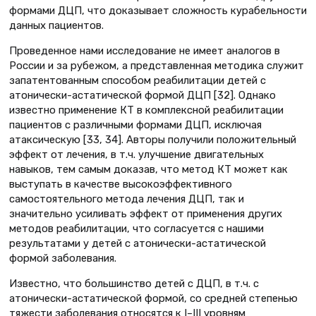
формами ДЦП, что доказывает сложность курабельности
данных пациентов.
Проведенное нами исследование не имеет аналогов в
России и за рубежом, а представленная методика служит
запатентованным способом реабилитации детей с
атонически-астатической формой ДЦП [32]. Однако
известно применение КТ в комплексной реабилитации
пациентов с различными формами ДЦП, исключая
атаксическую [33, 34]. Авторы получили положительный
эффект от лечения, в т.ч. улучшение двигательных
навыков, тем самым доказав, что метод КТ может как
выступать в качестве высокоэффективного
самостоятельного метода лечения ДЦП, так и
значительно усиливать эффект от применения других
методов реабилитации, что согласуется с нашими
результатами у детей с атонически-астатической
формой заболевания.
Известно, что большинство детей с ДЦП, в т.ч. с
атонически-астатической формой, со средней степенью
тяжести заболевания относятся к I–III уровням