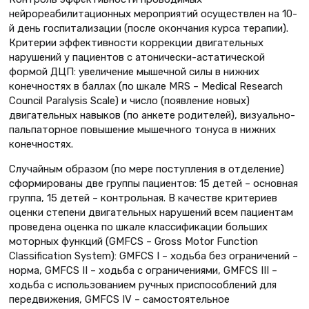
нейрореабилитационных мероприятий осуществлен на 10-
й день госпитализации (после окончания курса терапии).
Критерии эффективности коррекции двигательных
нарушений у пациентов с атонически-астатической
формой ДЦП: увеличение мышечной силы в нижних
конечностях в баллах (по шкале MRS – Medical Research
Council Paralysis Scale) и число (появление новых)
двигательных навыков (по анкете родителей), визуально-
пальпаторное повышение мышечного тонуса в нижних
конечностях.
Случайным образом (по мере поступления в отделение)
сформированы две группы пациентов: 15 детей – основная
группа, 15 детей – контрольная. В качестве критериев
оценки степени двигательных нарушений всем пациентам
проведена оценка по шкале классификации больших
моторных функций (GMFCS – Gross Motor Function
Classification System): GMFCS I – ходьба без ограничений –
норма, GMFCS II – ходьба с ограничениями, GMFCS III –
ходьба с использованием ручных приспособлений для
передвижения, GMFCS IV – самостоятельное