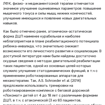
ЛФК, физио- и медикаментозной терапии отмечается
значимое улучшение оцениваемых параметров: повышение
мышечного тонуса и силы мышц нижних конечностей,
улучшение имеющихся и появление новых двигательных
навыков.
Как было отмечено ранее, атонически-астатическая
форма ДЦП наименее курабельная и наиболее
неблагоприятная в плане реабилитационного потенциала
ребенка-инвалида, что значительно снижает
возможности его личностного развития и социализации. В
доступной литературе нами были найдены достаточно
скудные сведения о методах двигательной реабилитации
таких пациентов, одной из основных целей которых
служило улучшение статодинамических функций, в т.ч с
применением роботизированных аппаратов для
механотерапии. Так, A.S. Schroeder et al. (2014)
предложили использовать тренировки на
роботизированном комплексе с беговой дорожкой
«Локомат» детей от 4 до 18 лет с различными формами
ДЦП, в т.ч. с атаксической (3 из 83 пациентов,