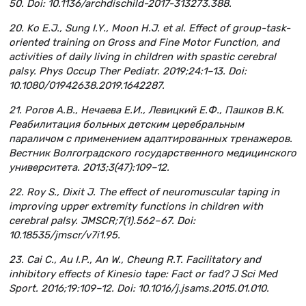
50. Doi: 10.1136/archdischild-2017-313273.388.
20. Ko E.J., Sung I.Y., Moon H.J. et al. Effect of group-task-
oriented training on Gross and Fine Motor Function, and
activities of daily living in children with spastic cerebral
palsy. Phys Occup Ther Pediatr. 2019;24:1–13. Doi:
10.1080/01942638.2019.1642287.
21. Рогов А.В., Нечаева Е.И., Левицкий Е.Ф., Пашков В.К.
Реабилитация больных детским церебральным
параличом с применением адаптированных тренажеров.
Вестник Волгоградского государственного медицинского
университета. 2013;3(47):109–12.
22. Roy S., Dixit J. The effect of neuromuscular taping in
improving upper extremity functions in children with
cerebral palsy. JMSCR;7(1).562–67. Doi:
10.18535/jmscr/v7i1.95.
23. Cai C., Au I.P., An W., Cheung R.T. Facilitatory and
inhibitory effects of Kinesio tape: Fact or fad? J Sci Med
Sport. 2016;19:109–12. Doi: 10.1016/j.jsams.2015.01.010.