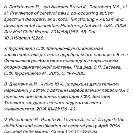
6. Christensen D., Van Naarden Braun K., Doernberg N.S., et
al. Prevalence of cerebral palsy, co-occurring autism
spectrum disorders, and motor functioning – Autism and
Developmental Disabilities Monitoring Network, USA, 2008.
Dev Med Child Neurol. 2014;56(1):59–65. Doi:
10.1111/dmcn.12268.
7. Курдыбайло С.Ф. Клинико-функциональная
характеристика детского церебрального паралича. В кн.:
Физическая реабилитация инвалидов с поражением
опорно-двигательной системы. Под ред. С.П. Евсеева,
С.Ф. Курдыбайло М., 2010. C. 199–200.
8. Диамант И.И., Чуйко Ю.А. Коррекция двигательных
нарушений у детей с детским церебральным параличом с
помощью инновационных методик ЛФК. Вестник
Томского государственного педагогического
университета. 2014;1(142):136–40.
9. Rosenbaum P., Paneth N., Leviton A., et al. A report: the
definition and classification of cerebral palsy April 2006.
Dev Med Child Neurol. (Suppl.) 2007;109:8–14.