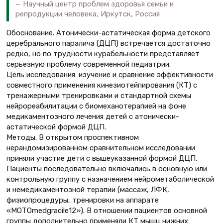
Научный центр проблем здоровья семьи и
репродукции человека, Иркутск, Россия
Обоснование. Атонически-астатическая форма детского
церебрального паралича (ДЦП) встречается достаточно
редко, но по трудности курабельности представляет
серьезную проблему современной педиатрии.
Цель исследования: изучение и сравнение эффективности
совместного применения кинезиотейпирования (КТ) с
тренажерными тренировками и стандартной схемы
нейрореабилитации с биомеханотерапией на фоне
медикаментозного лечения детей с атонически-
астатической формой ДЦП.
Методы. В открытом проспективном
нерандомизированном сравнительном исследовании
приняли участие дети с вышеуказанной формой ДЦП.
Пациенты последовательно включались в основную или
контрольную группу с назначением нейрометаболической
и немедикаментозной терапии (массаж, ЛФК,
физиопроцедуры, тренировки на аппарате
«MOTOmedgracile12»). В отношении пациентов основной
группы дополнительно применяли КТ мышц нижних