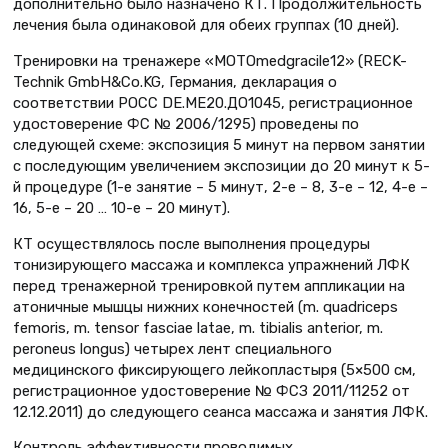
дополнительно было назначено КТ. Продолжительность
лечения была одинаковой для обеих группах (10 дней).
Тренировки на тренажере «MOTOmedgracile12» (RECK-
Technik GmbH&Co.KG, Германия, декларация о
соответствии РОСС DE.МЕ20.ДО1045, регистрационное
удостоверение ФС № 2006/1295) проведены по
следующей схеме: экспозиция 5 минут на первом занятии
с последующим увеличением экспозиции до 20 минут к 5-
й процедуре (1-е занятие – 5 минут, 2-е – 8, 3-е – 12, 4-е –
16, 5-е – 20 … 10-е – 20 минут).
КТ осуществлялось после выполнения процедуры
тонизирующего массажа и комплекса упражнений ЛФК
перед тренажерной тренировкой путем аппликации на
атоничные мышцы нижних конечностей (m. quadriceps
femoris, m. tensor fasciae latae, m. tibialis anterior, m.
peroneus longus) четырех лент специального
медицинского фиксирующего лейкопластыря (5×500 см,
регистрационное удостоверение № ФСЗ 2011/11252 от
12.12.2011) до следующего сеанса массажа и занятия ЛФК.
Контроль эффективности проводимых