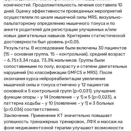
конечностей. Продолжительность лечения составила 10
дней. Оценку эффективности проведенных мероприятий
осуществляли по шкале мышечной силы MRS, визуально-
пальпаторному определению мышечного тонуса и по
анкете родителей для регистрации улучшенных и/или
новых двигательных навыков. Критерием статистической
достоверности был уровень p<0,05.
Результаты. В исследование были включены 30 пациентов
(15 – основная группа, 15 – контрольная), средний возраст
– 6,75±3,34 года, 73,3% мальчиков. Группы были
сопоставимыми по полу, возрасту и степени двигательных
нарушений (по классификации GMFCS и MRS). После
окончания курса нейрореабилитации увеличение
мышечной силы и тонуса отмечено у 12 пациентов
основной и 5 контрольной групп (р=0,031); улучшение
функции опоры – у 14 (появление – у 1) и 5 (р=0,023), а
паттерна ходьбы – у 10 (появление – у 1) и 3 больных
(р=0,036) соответственно.
Заключение. Применение КТ значительно повышает
успешность тренажерных тренировок, ЛФК и массаж на
фоне медикаментозной терапии улучшают возможности