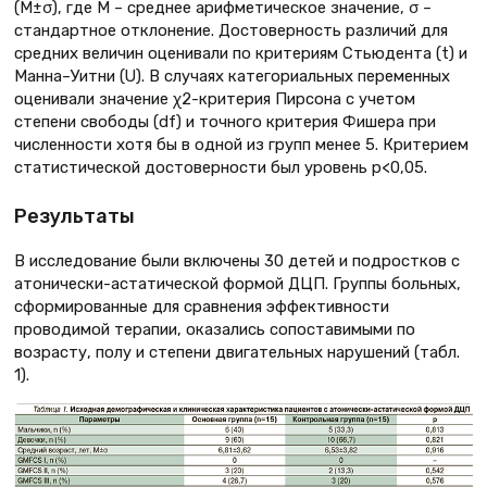
(М±σ), где М – среднее арифметическое значение, σ –
стандартное отклонение. Достоверность различий для
средних величин оценивали по критериям Стьюдента (t) и
Манна–Уитни (U). В случаях категориальных переменных
оценивали значение χ2-критерия Пирсона с учетом
степени свободы (df) и точного критерия Фишера при
численности хотя бы в одной из групп менее 5. Критерием
статистической достоверности был уровень p<0,05.
Результаты
В исследование были включены 30 детей и подростков с
атонически-астатической формой ДЦП. Группы больных,
сформированные для сравнения эффективности
проводимой терапии, оказались сопоставимыми по
возрасту, полу и степени двигательных нарушений (табл.
1).