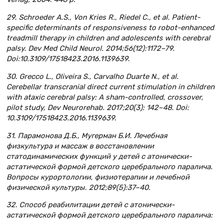
29. Schroeder A.S., Von Kries R., Riedel C., et al. Patient-
specific determinants of responsiveness to robot-enhanced
treadmill therapy in children and adolescents with cerebral
palsy. Dev Med Child Neurol. 2014;56(12):1172–79.
Doi:10.3109/17518423.2016.1139639.
30. Grecco L., Oliveira S., Carvalho Duarte N., et al.
Cerebellar transcranial direct current stimulation in children
with ataxic cerebral palsy: A sham-controlled, crossover,
pilot study, Dev Neurorehab. 2017;20(3): 142–48. Doi:
10.3109/17518423.2016.1139639.
31. Парамонова Д.Б., Мугерман Б.И. Лечебная
физкультура и массаж в восстановлении
статодинамических функций у детей с атонически-
астатической формой детского церебрального паралича.
Вопросы курортологии, физиотерапии и лечебной
физической культуры. 2012;89(5):37–40.
32. Способ реабилитации детей с атонически-
астатической формой детского церебрального паралича: