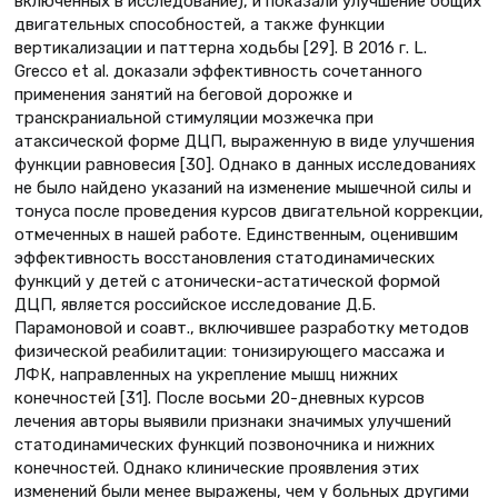
включенных в исследование), и показали улучшение общих
двигательных способностей, а также функции
вертикализации и паттерна ходьбы [29]. В 2016 г. L.
Grecco et al. доказали эффективность сочетанного
применения занятий на беговой дорожке и
транскраниальной стимуляции мозжечка при
атаксической форме ДЦП, выраженную в виде улучшения
функции равновесия [30]. Однако в данных исследованиях
не было найдено указаний на изменение мышечной силы и
тонуса после проведения курсов двигательной коррекции,
отмеченных в нашей работе. Единственным, оценившим
эффективность восстановления статодинамических
функций у детей с атонически-астатической формой
ДЦП, является российское исследование Д.Б.
Парамоновой и соавт., включившее разработку методов
физической реабилитации: тонизирующего массажа и
ЛФК, направленных на укрепление мышц нижних
конечностей [31]. После восьми 20-дневных курсов
лечения авторы выявили признаки значимых улучшений
статодинамических функций позвоночника и нижних
конечностей. Однако клинические проявления этих
изменений были менее выражены, чем у больных другими