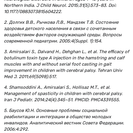
Northern India. J Child Neurol. 2015;31(5):573–83. Doi:
10.1177/0883073815604222.
2. Долгих В.В., Рычкова Л.В., Мандзяк Т.В. Состояние
здоровья детского населения в связи с сочетанным
воздействием факторов окружающей среды. Вопросы
современной педиатрии. 2005;4(Suppl. 1):154.
3. Amirsalari S., Dalvand H., Dehghan L., et al. The efficacy of
botulinum toxin type A injection in the hamstring and calf
muscles with and without serial foot casting in gait
improvement in children with cerebral palsy. Tehran Univ
Med J. 2011;69(5098):517.
4. Shamsoddini A., Amirsalari S., Hollisaz M.T., et al.
Management of spasticity in children with cerebral palsy.
Iran J Pediatr. 2014;24(4):345–51. PMCID: PMC4339555.
5. Баусов Ю.Н. Основные проблемы социальной
реабилитации и интеграции в общество молодых
инвалидов. Аналитический вестник Совета Федерации.
2006;4:292.