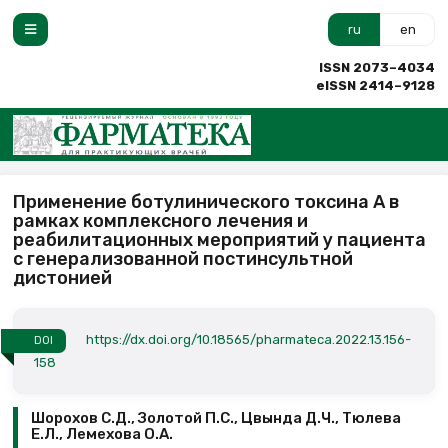
ru
en
ISSN 2073–4034
eISSN 2414–9128
Применение ботулинического токсина А в
рамках комплексного лечения и
реабилитационных мероприятий у пациента
с генерализованной постинсультной
дистонией
https://dx.doi.org/10.18565/pharmateca.2022.13.156-
DOI
158
Шорохов С.Д., Золотой П.С., Цвында Д.Ч., Тюлева
Е.Л., Лемехова О.А.