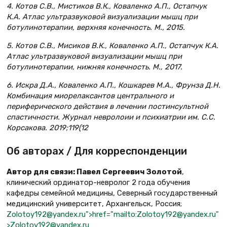
4. Котов С.В., Мистиков В.К., Коваленко А.П., Остапчук
К.А. Атлас ультразвуковой визуализации мышц при
ботулинотерапии, верхняя конечность. М., 2015.
5. Котов С.В., Мисиков В.К., Коваленко А.П., Остапчук К.А.
Атлас ультразвуковой визуализации мышц при
ботулинотерапии, нижняя конечность. М., 2017.
6. Искра Д.А., Коваленко А.П., Кошкарев М.А., Фрунза Д.Н.
Комбинация миорелаксантов центрального и
периферического действия в лечении постинсультной
спастичности. Журнал невролоии и психиатрии им. С.С.
Корсакова. 2019;119(12
Об авторах / Для корреспонденции
Автор для связи: Павел Сергеевич Золотой
,
клинический ординатор-невролог 2 года обучения
кафедры семейной медицины, Северный государственный
медицинский университет, Архангельск, Россия;
Zolotoy192@yandex.ru">href="mailto:Zolotoy192@yandex.ru"
>Zolotoy192@yandex.ru