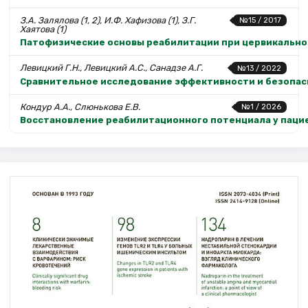
З.А. Залялова (1, 2), И.Ф. Хафизова (1), З.Г.
№15 / 2017
Хаятова (1)
Патофизические основы реабилитации при цервикально
Левицкий Г.Н., Левицкий А.С., Санадзе А.Г.
№13 / 2022
Сравнительное исследование эффективности и безопас
Кондур А.А., Слюнькова Е.В.
№1 / 2026
Восстановление реабилитационного потенциала у паци