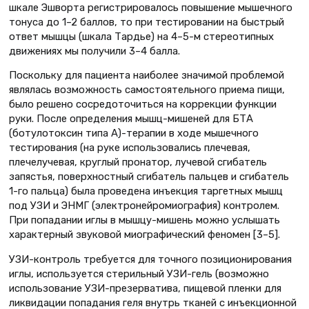
шкале Эшворта регистрировалось повышение мышечного
тонуса до 1–2 баллов, то при тестировании на быстрый
ответ мышцы (шкала Тардье) на 4–5-м стереотипных
движениях мы получили 3–4 балла.
Поскольку для пациента наиболее значимой проблемой
являлась возможность самостоятельного приема пищи,
было решено сосредоточиться на коррекции функции
руки. После определения мышц-мишеней для БТА
(ботулотоксин типа А)-терапии в ходе мышечного
тестирования (на руке использовались плечевая,
плечелучевая, круглый пронатор, лучевой сгибатель
запястья, поверхностный сгибатель пальцев и сгибатель
1-го пальца) была проведена инъекция таргетных мышц
под УЗИ и ЭНМГ (электронейромиография) контролем.
При попадании иглы в мышцу-мишень можно услышать
характерный звуковой миографический феномен [3–5].
УЗИ-контроль требуется для точного позиционирования
иглы, используется стерильный УЗИ-гель (возможно
использование УЗИ-презерватива, пищевой пленки для
ликвидации попадания геля внутрь тканей с инъекционной