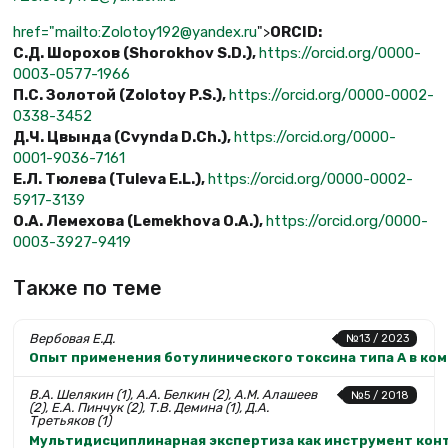
href="mailto:Zolotoy192@yandex.ru
">
ORCID:
С
.
Д
.
Шорохов
(Shorokhov
S.D.),
https://orcid.org/0000-
0003-0577-1966
П
.
С
.
Золотой
(Zolotoy P.S.),
https://orcid.org/0000-0002-
0338-3452
Д
.
Ч
.
Цвында
(Cvynda D.Ch.),
https://orcid.org/0000-
0001-9036-7161
Е
.
Л
.
Тюлева
(Tuleva E.L.),
https://orcid.org/0000-0002-
5917-3139
О
.
А
.
Лемехова
(Lemekhova O.A.),
https://orcid.org/0000-
0003-3927-9419
Также по теме
Вербовая Е.Д.
№13 / 2023
Опыт применения ботулинического токсина типа А в ко
В.А. Шелякин (1), А.А. Белкин (2), А.М. Алашеев
№5 / 2018
(2), Е.А. Пинчук (2), Т.В. Демина (1), Д.А.
Третьяков (1)
Мультидисциплинарная экспертиза как инструмент кон