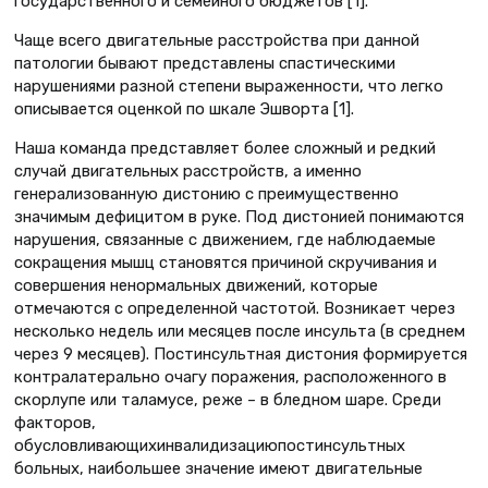
государственного и семейного бюджетов [1].
Чаще всего двигательные расстройства при данной
патологии бывают представлены спастическими
нарушениями разной степени выраженности, что легко
описывается оценкой по шкале Эшворта [1].
Наша команда представляет более сложный и редкий
случай двигательных расстройств, а именно
генерализованную дистонию с преимущественно
значимым дефицитом в руке. Под дистонией понимаются
нарушения, связанные с движением, где наблюдаемые
сокращения мышц становятся причиной скручивания и
совершения ненормальных движений, которые
отмечаются с определенной частотой. Возникает через
несколько недель или месяцев после инсульта (в среднем
через 9 месяцев). Постинсультная дистония формируется
контралатерально очагу поражения, расположенного в
скорлупе или таламусе, реже – в бледном шаре. Среди
факторов,
обусловливающихинвалидизациюпостинсультных
больных, наибольшее значение имеют двигательные