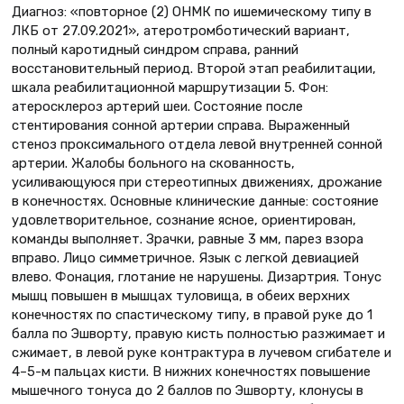
Диагноз: «повторное (2) ОНМК по ишемическому типу в
ЛКБ от 27.09.2021», атеротромботический вариант,
полный каротидный синдром справа, ранний
восстановительный период. Второй этап реабилитации,
шкала реабилитационной маршрутизации 5. Фон:
атеросклероз артерий шеи. Состояние после
стентирования сонной артерии справа. Выраженный
стеноз проксимального отдела левой внутренней сонной
артерии. Жалобы больного на скованность,
усиливающуюся при стереотипных движениях, дрожание
в конечностях. Основные клинические данные: состояние
удовлетворительное, сознание ясное, ориентирован,
команды выполняет. Зрачки, равные 3 мм, парез взора
вправо. Лицо симметричное. Язык с легкой девиацией
влево. Фонация, глотание не нарушены. Дизартрия. Тонус
мышц повышен в мышцах туловища, в обеих верхних
конечностях по спастическому типу, в правой руке до 1
балла по Эшворту, правую кисть полностью разжимает и
сжимает, в левой руке контрактура в лучевом сгибателе и
4–5-м пальцах кисти. В нижних конечностях повышение
мышечного тонуса до 2 баллов по Эшворту, клонусы в