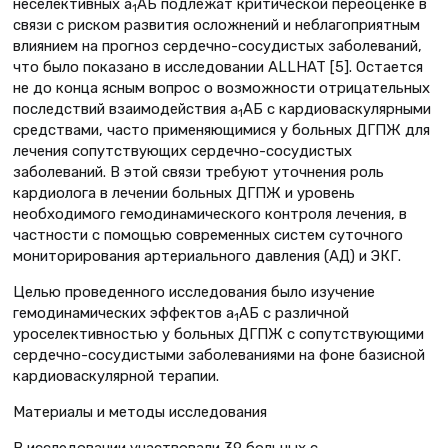
неселективных a
АБ подлежат критической переоценке в
1
связи с риском развития осложнений и неблагоприятным
влиянием на прогноз сердечно-сосудистых заболеваний,
что было показано в исследовании ALLHAT [5]. Остается
не до конца ясным вопрос о возможности отрицательных
последствий взаимодействия a
АБ с кардиоваскулярными
1
средствами, часто применяющимися у больных ДГПЖ для
лечения сопутствующих сердечно-сосудистых
заболеваний. В этой связи требуют уточнения роль
кардиолога в лечении больных ДГПЖ и уровень
необходимого гемодинамического контроля лечения, в
частности с помощью современных систем суточного
мониторирования артериального давления (АД) и ЭКГ.
Целью проведенного исследования было изучение
гемодинамических эффектов a
АБ с различной
1
уроселективностью у больных ДГПЖ с сопутствующими
сердечно-сосудистыми заболеваниями на фоне базисной
кардиоваскулярной терапии.
Материалы и методы исследования
В исследовании участвовали 39 больных с