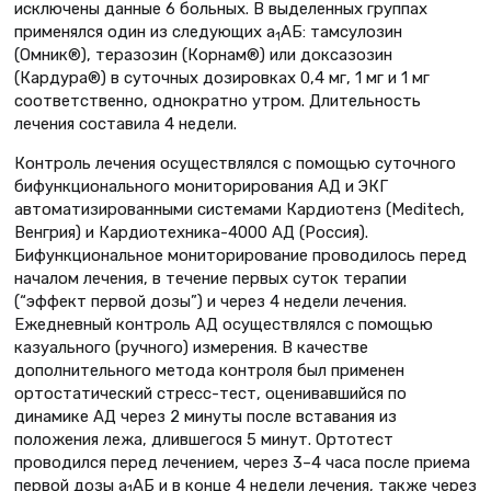
исключены данные 6 больных. В выделенных группах
применялся один из следующих a
АБ: тамсулозин
1
(Омник®), теразозин (Корнам®) или доксазозин
(Кардура®) в суточных дозировках 0,4 мг, 1 мг и 1 мг
соответственно, однократно утром. Длительность
лечения составила 4 недели.
Контроль лечения осуществлялся с помощью суточного
бифункционального мониторирования АД и ЭКГ
автоматизированными системами Кардиотенз (Meditech,
Венгрия) и Кардиотехника-4000 АД (Россия).
Бифункциональное мониторирование проводилось перед
началом лечения, в течение первых суток терапии
(“эффект первой дозы”) и через 4 недели лечения.
Ежедневный контроль АД осуществлялся с помощью
казуального (ручного) измерения. В качестве
дополнительного метода контроля был применен
ортостатический стресс-тест, оценивавшийся по
динамике АД через 2 минуты после вставания из
положения лежа, длившегося 5 минут. Ортотест
проводился перед лечением, через 3–4 часа после приема
первой дозы a
АБ и в конце 4 недели лечения, также через
1