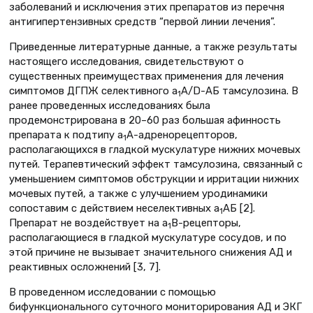
заболеваний и исключения этих препаратов из перечня
антигипертензивных средств “первой линии лечения”.
Приведенные литературные данные, а также результаты
настоящего исследования, свидетельствуют о
существенных преимуществах применения для лечения
симптомов ДГПЖ селективного a
А/D-АБ тамсулозина. В
1
ранее проведенных исследованиях была
продемонстрирована в 20–60 раз большая афинность
препарата к подтипу a
А-адренорецепторов,
1
располагающихся в гладкой мускулатуре нижних мочевых
путей. Терапевтический эффект тамсулозина, связанный с
уменьшением симптомов обструкции и ирритации нижних
мочевых путей, а также с улучшением уродинамики
сопоставим с действием неселективных a
АБ [2].
1
Препарат не воздействует на a
B-рецепторы,
1
располагающиеся в гладкой мускулатуре сосудов, и по
этой причине не вызывает значительного снижения АД и
реактивных осложнений [3, 7].
В проведенном исследовании с помощью
бифункционального суточного мониторирования АД и ЭКГ