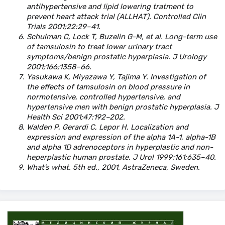
antihypertensive and lipid lowering tratment to
prevent heart attack trial (ALLHAT). Controlled Clin
Trials 2001;22:29–41.
Schulman C, Lock T, Buzelin G-M, et al. Long-term use
of tamsulosin to treat lower urinary tract
symptoms/benign prostatic hyperplasia. J Urology
2001;166;1358–66.
Yasukawa K, Miyazawa Y, Tajima Y. Investigation of
the effects of tamsulosin on blood pressure in
normotensive, controlled hypertensive, and
hypertensive men with benign prostatic hyperplasia. J
Health Sci 2001;47:192–202.
Walden P, Gerardi C, Lepor H. Localization and
expression and expression of the alpha 1A-1, alpha-1B
and alpha 1D adrenoceptors in hyperplastic and non-
heperplastic human prostate. J Urol 1999;161:635–40.
What’s what. 5th ed., 2001, AstraZeneca, Sweden.