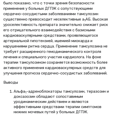
было показано, что с точки зрения безопасности
применения у больных ДГПЖ с сопутствующими
сердечно-сосудистыми заболеваниями тамсулозин
существенно превосходит неселективные a
АБ. Высокая
1
уроселективность препарата значительно снижает риск
его отрицательного взаимодействия с базисными
кардиоваскулярными средствами, проявляющегося
артериальной гипотензией, ишемией миокарда и
нарушениями ритма сердца. Применение тамсулозина не
требует расширенного гемодинамического контроля
лечения и специального участия кардиолога. На фоне
терапии тамсулозином сохраняется возможность более
активного применения кардиоваскулярных средств для
улучшения прогноза сердечно-сосудистых заболеваний.
Выводы
Альфа
-адреноблокаторы тамсулозин, теразозин и
1
доксазозин обладают сопоставимым
уродинамическим действием и являются
эффективными средствами терапии симптомов
нижних мочевых путей у больных ДГПЖ.