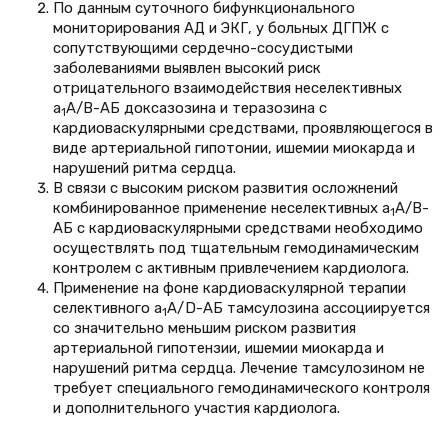
По данным суточного бифункционального
мониторирования АД и ЭКГ, у больных ДГПЖ с
сопутствующими сердечно-сосудистыми
заболеваниями выявлен высокий риск
отрицательного взаимодействия неселективных
a
А/В-АБ доксазозина и теразозина с
1
кардиоваскулярными средствами, проявляющегося в
виде артериальной гипотонии, ишемии миокарда и
нарушений ритма сердца.
В связи с высоким риском развития осложнений
комбинированное применение неселективных a
А/В-
1
АБ с кардиоваскулярными средствами необходимо
осуществлять под тщательным гемодинамическим
контролем с активным привлечением кардиолога.
Применение на фоне кардиоваскулярной терапии
селективного a
A/D-АБ тамсулозина ассоциируется
1
со значительно меньшим риском развития
артериальной гипотензии, ишемии миокарда и
нарушений ритма сердца. Лечение тамсулозином не
требует специального гемодинамического контроля
и дополнительного участия кардиолога.