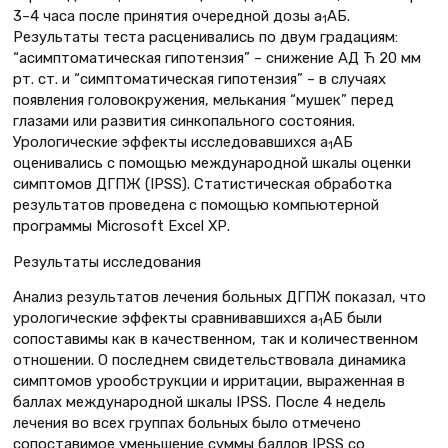
3–4 часа после принятия очередной дозы a
АБ.
1
Результаты теста расценивались по двум градациям:
“асимптоматическая гипотензия” – снижение АД Ћ 20 мм
рт. ст. и “симптоматическая гипотензия” – в случаях
появления головокружения, мелькания “мушек” перед
глазами или развития синкопального состояния.
Урологические эффекты исследовавшихся a
АБ
1
оценивались с помощью международной шкалы оценки
симптомов ДГПЖ (IPSS). Статистическая обработка
результатов проведена с помощью компьютерной
программы Microsoft Excel ХР.
Результаты исследования
Анализ результатов лечения больных ДГПЖ показал, что
урологические эффекты сравнивавшихся a
АБ были
1
сопоставимы как в качественном, так и количественном
отношении. О последнем свидетельствовала динамика
симптомов урообструкции и ирритации, выраженная в
баллах международной шкалы IPSS. После 4 недель
лечения во всех группах больных было отмечено
сопоставимое уменьшение суммы баллов IPSS со