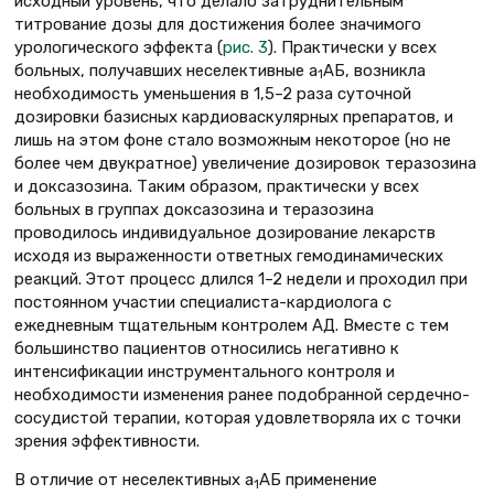
исходный уровень, что делало затруднительным
титрование дозы для достижения более значимого
урологического эффекта (
рис. 3
). Практически у всех
больных, получавших неселективные a
АБ, возникла
1
необходимость уменьшения в 1,5–2 раза суточной
дозировки базисных кардиоваскулярных препаратов, и
лишь на этом фоне стало возможным некоторое (но не
более чем двукратное) увеличение дозировок теразозина
и доксазозина. Таким образом, практически у всех
больных в группах доксазозина и теразозина
проводилось индивидуальное дозирование лекарств
исходя из выраженности ответных гемодинамических
реакций. Этот процесс длился 1–2 недели и проходил при
постоянном участии специалиста-кардиолога с
ежедневным тщательным контролем АД. Вместе с тем
большинство пациентов относились негативно к
интенсификации инструментального контроля и
необходимости изменения ранее подобранной сердечно-
сосудистой терапии, которая удовлетворяла их с точки
зрения эффективности.
В отличие от неселективных a
АБ применение
1