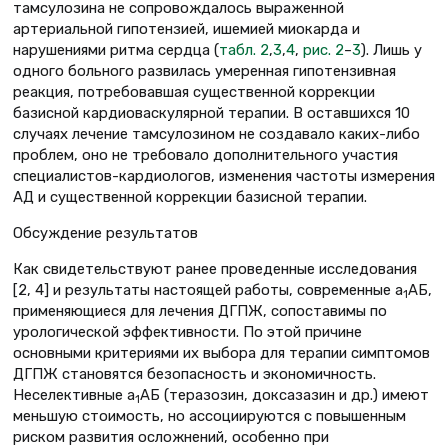
тамсулозина не сопровождалось выраженной
артериальной гипотензией, ишемией миокарда и
нарушениями ритма сердца (
табл. 2
,
3
,
4
,
рис. 2
–
3
). Лишь у
одного больного развилась умеренная гипотензивная
реакция, потребовавшая существенной коррекции
базисной кардиоваскулярной терапии. В оставшихся 10
случаях лечение тамсулозином не создавало каких-либо
проблем, оно не требовало дополнительного участия
специалистов-кардиологов, изменения частоты измерения
АД и существенной коррекции базисной терапии.
Обсуждение результатов
Как свидетельствуют ранее проведенные исследования
[2, 4] и результаты настоящей работы, современные a
АБ,
1
применяющиеся для лечения ДГПЖ, сопоставимы по
урологической эффективности. По этой причине
основными критериями их выбора для терапии симптомов
ДГПЖ становятся безопасность и экономичность.
Неселективные a
АБ (теразозин, доксазазин и др.) имеют
1
меньшую стоимость, но ассоциируются с повышенным
риском развития осложнений, особенно при