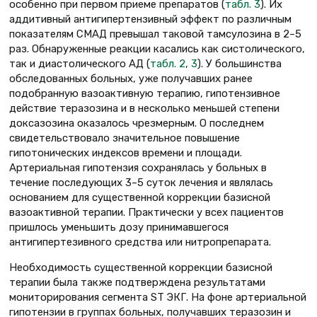
особенно при первом приеме препаратов (
табл. 3
). Их
аддитивный антигипертензивный эффект по различным
показателям СМАД превышал таковой тамсулозина в 2–5
раз. Обнаруженные реакции касались как систолического,
так и диастолического АД (
табл. 2
,
3
). У большинства
обследованных больных, уже получавших ранее
подобранную вазоактивную терапию, гипотензивное
действие теразозина и в несколько меньшей степени
доксазозина оказалось чрезмерным. О последнем
свидетельствовало значительное повышение
гипотонических индексов времени и площади.
Артериальная гипотензия сохранялась у больных в
течение последующих 3–5 суток лечения и являлась
основанием для существенной коррекции базисной
вазоактивной терапии. Практически у всех пациентов
пришлось уменьшить дозу принимавшегося
антигипертезивного средства или нитропрепарата.
Необходимость существенной коррекции базисной
терапии была также подтверждена результатами
мониторирования сегмента ST ЭКГ. На фоне артериальной
гипотензии в группах больных, получавших теразозин и