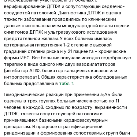
верифицированной ДГПЖ и сопутствующей сердечно-
сосудистой патологией. Диагностика ДГПЖ и оценка
тяжести заболевания проводились по клиническим
данным с использованием международной шкалы оценки
симптомов ДГПЖ и ультразвукового исследования
предстательной железы. У всех больных имелась
артериальная гипертензия 1–2 степени с высокой
градацией степени риска и у 21 пациента – хронические
формы ИБС. Все больные получали исходно подобранную
терапию в виде одного или двух вазодилататоров
(ингибитор АПФ, блокатор кальциевых каналов или
нитропрепарат). Общая характеристика обследованных
больных представлена в
табл. 1
.
Гемодинамические реакции при применении a
АБ были
1
оценены в трех группах больных численностью по 11
человек в каждой, сходных по возрасту, выраженности
ДГПЖ, тяжести сопутствующей патологии и
применявшимся базисными кардиоваскулярным
препаратам. В процессе стратификационной
рандомизации и формирования сопоставимых групп были