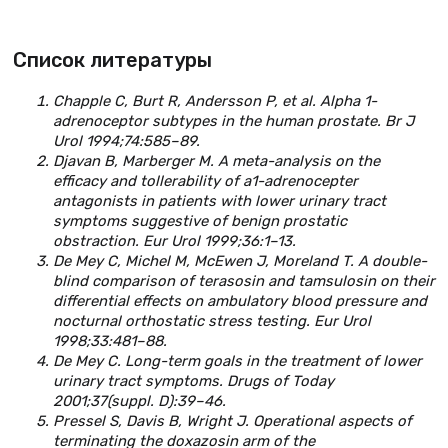
Список литературы
Chapple C, Burt R, Andersson P, et al. Alpha 1-
adrenoceptor subtypes in the human prostate. Br J
Urol 1994;74:585–89.
Djavan B, Marberger M. A meta-analysis on the
efficacy and tollerability of a1-adrenocepter
antagonists in patients with lower urinary tract
symptoms suggestive of benign prostatic
obstraction. Eur Urol 1999;36:1–13.
De Mey C, Michel M, McEwen J, Moreland T. A double-
blind comparison of terasosin and tamsulosin on their
differential effects on ambulatory blood pressure and
nocturnal orthostatic stress testing. Eur Urol
1998;33:481–88.
De Mey C. Long-term goals in the treatment of lower
urinary tract symptoms. Drugs of Today
2001;37(suppl. D):39–46.
Pressel S, Davis B, Wright J. Operational aspects of
terminating the doxazosin arm of the