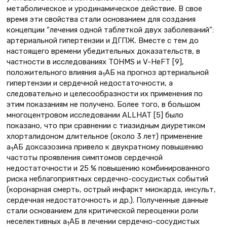
метаболическое и уродинамическое действие. В свое
время эти свойства стали основанием для создания
концепции “лечения одной таблеткой двух заболеваний”:
артериальной гипертензии и ДГПЖ. Вместе с тем до
настоящего времени убедительных доказательств, в
частности в исследованиях TOHMS и V-HeFT [9],
положительного влияния a
АБ на прогноз артериальной
1
гипертензии и сердечной недостаточности, а
следовательно и целесообразности их применения по
этим показаниям не получено. Более того, в большом
многоцентровом исследовании ALLHAT [5] было
показано, что при сравнении с тиазидным диуретиком
хлорталидоном длительное (около 3 лет) применение
a
АБ доксазозина привело к двукратному повышению
1
частоты проявления симптомов сердечной
недостаточности и 25 % повышению комбинированного
риска неблагоприятных сердечно-сосудистых событий
(коронарная смерть, острый инфаркт миокарда, инсульт,
сердечная недостаточность и др.). Полученные данные
стали основанием для критической переоценки роли
неселективных a
АБ в лечении сердечно-сосудистых
1