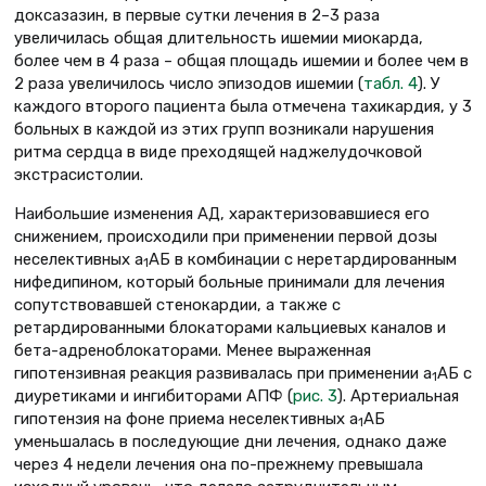
доксазазин, в первые сутки лечения в 2–3 раза
увеличилась общая длительность ишемии миокарда,
более чем в 4 раза – общая площадь ишемии и более чем в
2 раза увеличилось число эпизодов ишемии (
табл. 4
). У
каждого второго пациента была отмечена тахикардия, у 3
больных в каждой из этих групп возникали нарушения
ритма сердца в виде преходящей наджелудочковой
экстрасистолии.
Наибольшие изменения АД, характеризовавшиеся его
снижением, происходили при применении первой дозы
неселективных a
АБ в комбинации с неретардированным
1
нифедипином, который больные принимали для лечения
сопутствовавшей стенокардии, а также с
ретардированными блокаторами кальциевых каналов и
бета-адреноблокаторами. Менее выраженная
гипотензивная реакция развивалась при применении a
АБ с
1
диуретиками и ингибиторами АПФ (
рис. 3
). Артериальная
гипотензия на фоне приема неселективных a
АБ
1
уменьшалась в последующие дни лечения, однако даже
через 4 недели лечения она по-прежнему превышала