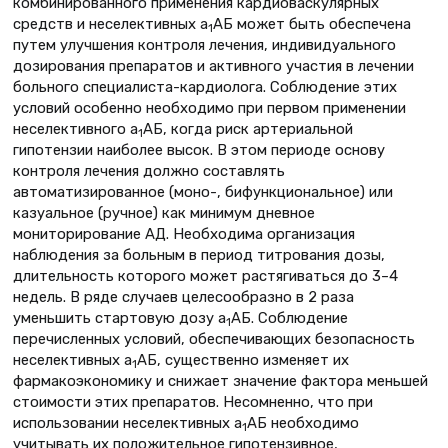
комбинированного применения кардиоваскулярных
средств и неселективных a
АБ может быть обеспечена
1
путем улучшения контроля лечения, индивидуального
дозирования препаратов и активного участия в лечении
больного специалиста-кардиолога. Соблюдение этих
условий особенно необходимо при первом применении
неселективного a
АБ, когда риск артериальной
1
гипотензии наиболее высок. В этом периоде основу
контроля лечения должно составлять
автоматизированное (моно-, бифункциональное) или
казуальное (ручное) как минимум дневное
мониторирование АД. Необходима организация
наблюдения за больным в период титрования дозы,
длительность которого может растягиваться до 3–4
недель. В ряде случаев целесообразно в 2 раза
уменьшить стартовую дозу a
АБ. Соблюдение
1
перечисленных условий, обеспечивающих безопасность
неселективных a
АБ, существенно изменяет их
1
фармакоэкономику и снижает значение фактора меньшей
стоимости этих препаратов. Несомненно, что при
использовании неселективных a
АБ необходимо
1
учитывать их положительное гипотензивное,