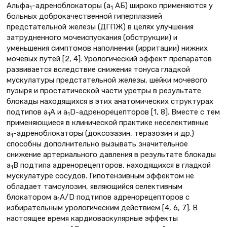
Альфа
-адреноблокаторы (a
АБ) широко применяются у
1
1
больных доброкачественной гиперплазией
предстательной железы (ДГПЖ) в целях улучшения
затрудненного мочеиспускания (обструкции) и
уменьшения симптомов наполнения (ирритации) нижних
мочевых путей [2, 4]. Урологический эффект препаратов
развивается вследствие снижения тонуса гладкой
мускулатуры предстательной железы, шейки мочевого
пузыря и простатической части уретры в результате
блокады находящихся в этих анатомических структурах
подтипов a
A и a
D-адренорецепторов [1, 8]. Вместе с тем
1
1
применяющиеся в клинической практике неселективные
a
-адреноблокаторы (доксозазин, теразозин и др.)
1
способны дополнительно вызывать значительное
снижение артериального давления в результате блокады
a
B подтипа адренорецепторов, находящихся в гладкой
1
мускулатуре сосудов. Гипотензивным эффектом не
обладает тамсулозин, являющийся селективным
блокатором a
A/D подтипов адренорецепторов с
1
избирательным урологическим действием [4, 6, 7]. В
настоящее время кардиоваскулярные эффекты