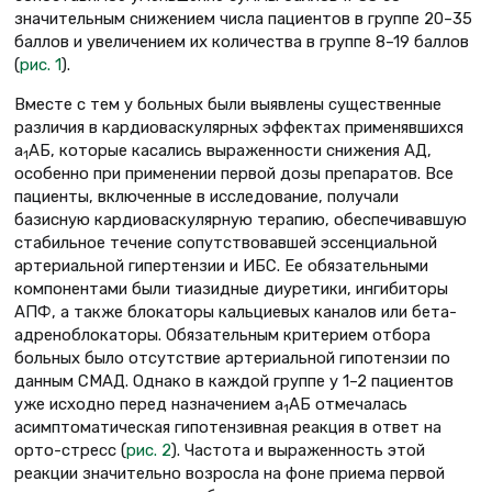
значительным снижением числа пациентов в группе 20–35
баллов и увеличением их количества в группе 8–19 баллов
(
рис. 1
).
Вместе с тем у больных были выявлены существенные
различия в кардиоваскулярных эффектах применявшихся
a
АБ, которые касались выраженности снижения АД,
1
особенно при применении первой дозы препаратов. Все
пациенты, включенные в исследование, получали
базисную кардиоваскулярную терапию, обеспечивавшую
стабильное течение сопутствовавшей эссенциальной
артериальной гипертензии и ИБС. Ее обязательными
компонентами были тиазидные диуретики, ингибиторы
АПФ, а также блокаторы кальциевых каналов или бета-
адреноблокаторы. Обязательным критерием отбора
больных было отсутствие артериальной гипотензии по
данным СМАД. Однако в каждой группе у 1–2 пациентов
уже исходно перед назначением a
АБ отмечалась
1
асимптоматическая гипотензивная реакция в ответ на
орто-стресс (
рис. 2
). Частота и выраженность этой
реакции значительно возросла на фоне приема первой