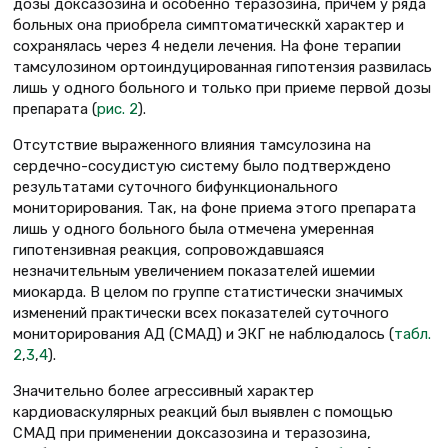
дозы доксазозина и особенно теразозина, причем у ряда
больных она приобрела симптоматическкй характер и
сохранялась через 4 недели лечения. На фоне терапии
тамсулозином ортоиндуцированная гипотензия развилась
лишь у одного больного и только при приеме первой дозы
препарата (
рис. 2
).
Отсутствие выраженного влияния тамсулозина на
сердечно-сосудистую систему было подтверждено
результатами суточного бифункционального
мониторирования. Так, на фоне приема этого препарата
лишь у одного больного была отмечена умеренная
гипотензивная реакция, сопровождавшаяся
незначительным увеличением показателей ишемии
миокарда. В целом по группе статистически значимых
изменений практически всех показателей суточного
мониторирования АД (СМАД) и ЭКГ не наблюдалось (
табл.
2
,
3
,
4
).
Значительно более агрессивный характер
кардиоваскулярных реакций был выявлен с помощью
СМАД при применении доксазозина и теразозина,