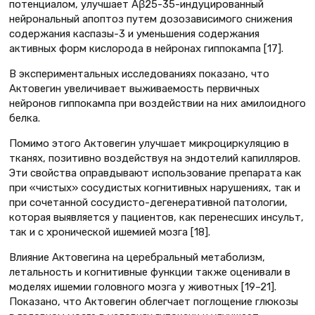
потенциалом, улучшает Aβ25-35-индуцированный
нейрональный апоптоз путем дозозависимого снижения
содержания каспазы-3 и уменьшения содержания
активных форм кислорода в нейронах гиппокампа [17].
В экспериментальных исследованиях показано, что
Актовегин увеличивает выживаемость первичных
нейронов гиппокампа при воздействии на них амилоидного
белка.
Помимо этого Актовегин улучшает микроциркуляцию в
тканях, позитивно воздействуя на эндотелий капилляров.
Эти свойства оправдывают использование препарата как
при «чистых» сосудистых когнитивных нарушениях, так и
при сочетанной сосудисто-дегенеративной патологии,
которая выявляется у пациентов, как перенесших инсульт,
так и с хронической ишемией мозга [18].
Влияние Актовегина на церебральный метаболизм,
летальность и когнитивные функции также оценивали в
моделях ишемии головного мозга у животных [19–21].
Показано, что Актовегин облегчает поглощение глюкозы