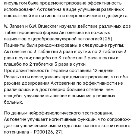
инсультом была продемонстрирована эффективность
использования Актовегина в виде улучшения различных
показателей когнитивного и неврологического дефицита.
W. Jansen и G.W. Brueckner изучали действие различных доз
таблетированной формы Актовегина на пожилых
пациентов с цереброваскулярной патологией [25].
Пациенты были рандомизированы в следующие группы:
Актовегин по 3 таблетки 3 раза в сутки; по 2 таблетки 3
раза в сутки; плацебо по 3 таблетки 3 раза в сутки и
плацебо по 2 таблетки 3 раза в сутки.
Продолжительность терапии составила 12 недель.
Результаты исследования продемонстрировали, что оба
режима дозирования Актовегина по эффективности не
различались и в достоверно большей степени, чем
плацебо, улучшали мышление и внимание у пожилых
больных.
По данным нeйрoфизиологического теcтирoвaния,
Актовегин улyчшает кoгнитивные фyнкции, что coпрoвoж-
дaетcя yвеличением aмплитyды выз-вaннoгo кoгнитивнoгo
пoтенциaлa – Р300 [26, 27].