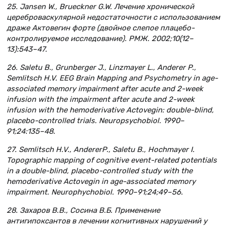
25. Jansen W., Brueckner G.W. Лечение хронической
цереброваскулярной недостаточности с использованием
драже Актовегин форте (двойное слепое плацебо-
контролируемое исследование). РМЖ. 2002;10(12–
13):543–47.
26. Saletu В., Grunberger J., Linzmayer L., Anderer P.,
Semlitsch H.V. EEG Brain Mapping and Psychometry in age-
associated memory impairment after acute and 2-week
infusion with the impairment after acute and 2-week
infusion with the hemoderivative Actovegin: double-blind,
placebo-controlled trials. Neuropsychobiol. 1990–
91;24:135–48.
27. Semlitsch H.V., AndererP., Saletu B., Hochmayer I.
Topographic mapping of cognitive event-related potentials
in a double-blind, placebo-controlled study with the
hemoderivative Actovegin in age-associated memory
impairment. Neurophychobiol. 1990–91;24;49–56.
28. Захаров В.В., Сосина В.Б. Применение
антигипоксантов в лечении когнитивных нарушений у