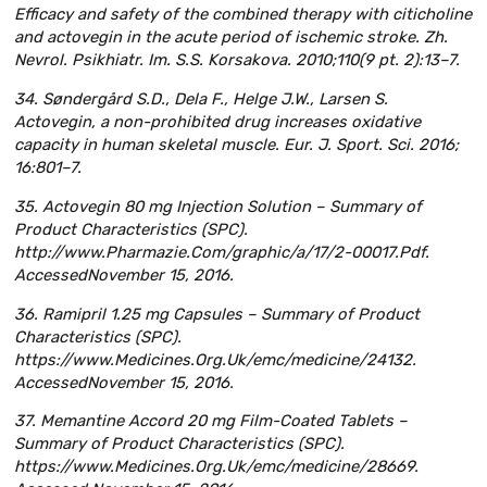
Efficacy and safety of the combined therapy with citicholine
and actovegin in the acute period of ischemic stroke. Zh.
Nevrol. Psikhiatr. Im. S.S. Korsakova. 2010;110(9 pt. 2):13–7.
34. Søndergård S.D., Dela F., Helge J.W., Larsen S.
Actovegin, a non-prohibited drug increases oxidative
capacity in human skeletal muscle. Eur. J. Sport. Sci. 2016;
16:801–7.
35. Actovegin 80 mg Injection Solution – Summary of
Product Characteristics (SPC).
http://www.Pharmazie.Com/graphic/a/17/2-00017.Pdf.
AccessedNovember 15, 2016.
36. Ramipril 1.25 mg Capsules – Summary of Product
Characteristics (SPC).
https://www.Medicines.Org.Uk/emc/medicine/24132.
AccessedNovember 15, 2016.
37. Memantine Accord 20 mg Film-Coated Tablets –
Summary of Product Characteristics (SPC).
https://www.Medicines.Org.Uk/emc/medicine/28669.