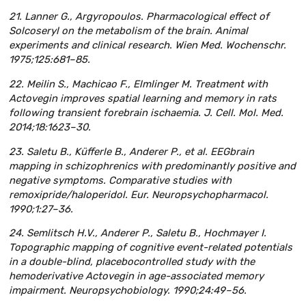
21. Lanner G., Argyropoulos. Pharmacological effect of
Solcoseryl on the metabolism of the brain. Animal
experiments and clinical research. Wien Med. Wochenschr.
1975;125:681–85.
22. Meilin S., Machicao F., Elmlinger M. Treatment with
Actovegin improves spatial learning and memory in rats
following transient forebrain ischaemia. J. Cell. Mol. Med.
2014;18:1623–30.
23. Saletu B., Küfferle B., Anderer P., et al. EEGbrain
mapping in schizophrenics with predominantly positive and
negative symptoms. Comparative studies with
remoxipride/haloperidol. Eur. Neuropsychopharmacol.
1990;1:27–36.
24. Semlitsch H.V., Anderer P., Saletu B., Hochmayer I.
Topographic mapping of cognitive event-related potentials
in a double-blind, placebocontrolled study with the
hemoderivative Actovegin in age-associated memory
impairment. Neuropsychobiology. 1990;24:49–56.