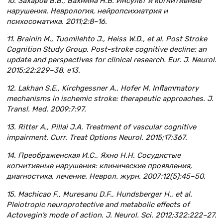
10. Захаров В.В., Вахнина Н.В. Инсульт и когнитивные
нарушения. Неврология, нейропсихиатрия и
психосоматика. 2011;2:8–16.
11. Brainin M., Tuomilehto J., Heiss W.D., et al. Post Stroke
Cognition Study Group. Post-stroke cognitive decline: an
update and perspectives for clinical research. Eur. J. Neurol.
2015;22:229–38, e13.
12. Lakhan S.E., Kirchgessner A., Hofer M. Inflammatory
mechanisms in ischemic stroke: therapeutic approaches. J.
Transl. Med. 2009;7:97.
13. Ritter A., Pillai J.A. Treatment of vascular cognitive
impairment. Curr. Treat Options Neurol. 2015;17:367.
14. Преображенская И.С., Яхно Н.Н. Сосудистые
когнитивные нарушения: клинические проявления,
диагностика, лечение. Неврол. журн. 2007;12(5):45–50.
15. Machicao F., Muresanu D.F., Hundsberger H., et al.
Pleiotropic neuroprotective and metabolic effects of
Actovegin’s mode of action. J. Neurol. Sci. 2012;322:222–27.