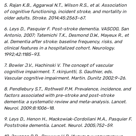
5. Rajan K.B., Aggarwal N.T., Wilson R.S., et al. Association
of cognitive functioning, incident stroke, and mortality in
older adults. Stroke. 2014;45:2563–67.
6. Leys D., Pasquier F. Post-stroke dementia. VASCOG, San
Antonio, 2007; Tatemichi T.K., Desmond D.W., Mayeux R., et
al. Dementia after stroke: baseline frequency, risks, and
clinical features in a hospitalized cohort. Neurology.
1992;42:1185–93.
7. Bowler J.V., Hachinski V. The concept of vascular
cognitive impairment. T. rkinjuntti, S. Gauthier, eds.
Vascular cognitive impairment. Martin. Dunitz 2002;9–26.
8. Pendlebury S.T., Rothwell P.M. Prevalence, incidence, and
factors associated with pre-stroke and post-stroke
dementia: a systematic review and meta-analysis. Lancet.
Neurol. 2009;8:1006–18.
9. Leys D., Неnon H., Mackowiak-Cordoliani M.A., Pasquier F.
Poststroke dementia. Lancet. Neurol. 2005;752–59.