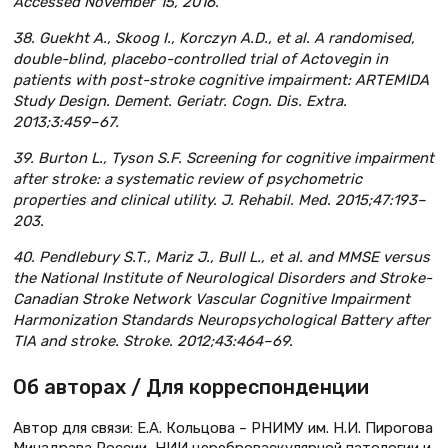
Accessed November 15, 2016.
38. Guekht A., Skoog I., Korczyn A.D., et al. A randomised,
double-blind, placebo-controlled trial of Actovegin in
patients with post-stroke cognitive impairment: ARTEMIDA
Study Design. Dement. Geriatr. Cogn. Dis. Extra.
2013;3:459–67.
39. Burton L., Tyson S.F. Screening for cognitive impairment
after stroke: a systematic review of psychometric
properties and clinical utility. J. Rehabil. Med. 2015;47:193–
203.
40. Pendlebury S.T., Mariz J., Bull L., et al. and MMSE versus
the National Institute of Neurological Disorders and Stroke-
Canadian Stroke Network Vascular Cognitive Impairment
Harmonization Standards Neuropsychological Battery after
TIA and stroke. Stroke. 2012;43:464–69.
Об авторах / Для корреспонденции
Автор для связи: Е.А. Кольцова – РНИМУ им. Н.И. Пирогова
Минздрава России, НИИ цереброваскулярной патологии и