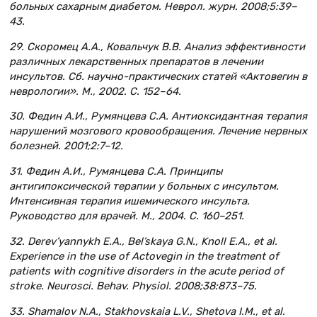
больных сахарным диабетом. Неврол. журн. 2008;5:39–
43.
29. Скоромец А.А., Ковальчук В.В. Анализ эффективности
различных лекарственных препаратов в лечении
инсультов. Сб. научно-практических статей «Актовегин в
неврологии». М., 2002. С. 152–64.
30. Федин А.И., Румянцева С.А. Антиоксидантная терапия
нарушений мозгового кровообращения. Лечение нервных
болезней. 2001;2:7–12.
31. Федин А.И., Румянцева С.А. Принципы
антигипоксической терапии у больных с инсультом.
Интенсивная терапия ишемического инсульта.
Руководство для врачей. М., 2004. С. 160–251.
32. Derev’yannykh E.A., Bel’skaya G.N., Knoll E.A., et al.
Experience in the use of Actovegin in the treatment of
patients with cognitive disorders in the acute period of
stroke. Neurosci. Behav. Physiol. 2008;38:873–75.
33. Shamalov N.A., Stakhovskaia L.V., Shetova I.M., et al.