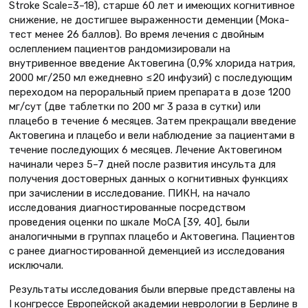
Stroke Scale=3–18), старше 60 лет и имеющих когнитивное
снижение, не достигшее выраженности деменции (Мока-
тест менее 26 баллов). Во время лечения с двойным
ослеплением пациентов рандомизировали на
внутривенное введение Актовегина (0,9% хлорида натрия,
2000 мг/250 мл ежедневно ≤20 инфузий) с последующим
переходом на пероральный прием препарата в дозе 1200
мг/сут (две таблетки по 200 мг 3 раза в сутки) или
плацебо в течение 6 месяцев. Затем прекращали введение
Актовегина и плацебо и вели наблюдение за пациентами в
течение последующих 6 месяцев. Лечение Актовегином
начинали через 5–7 дней после развития инсульта для
получения достоверных данных о когнитивных функциях
при зачислении в исследование. ПИКН, на начало
исследования диагностированные посредством
проведения оценки по шкале MoCA [39, 40], были
аналогичными в группах плацебо и Актовегина. Пациентов
с ранее диагностированной деменцией из исследования
исключали.
Результаты исследования были впервые представлены на
I конгрессе Европейской академии неврологии в Берлине в