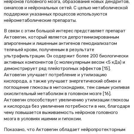
нейронов головного мозга, образования новых дендритов,
синапсов и нейрональных сетей. С целью метаболической
поддержки указанных процессов используются
нейрометаболические препараты.
В связи c этим большой интерес представляет препарат
Актовегин, который является депротеинизированным
апирогенным и лишенным антигенов гемодиализатом
телячьей крови, полученным в результате
ультрафильтрации. Он содержит более 200 биологически
активных компонентов (с молекулярным весом <5 кДа) и
демонстрирует ряд плейотропных эффектов [15].
Актовегин улучшает потребление и утилизацию
кислорода, а также улучшает энергетический обмен и
поглощение глюкозы в митохондриях, тем самым усиливая
окислительный метаболизм в головном мозге [16].
Актовегин способствует увеличению утилизации глюкозы
и кислорода без увеличения потребности в них, благодаря
чему повышается выживаемость нейронов головного
мозга в условиях ишемии и гипоксии.
Показано, что Актовегин обладает нейропротекторным