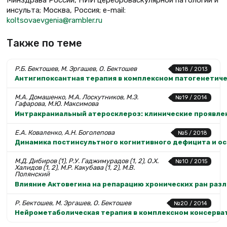
инсульта; Москва, Россия; e-mail:
koltsovaevgenia@rambler.ru
Также по теме
Р.Б. Бектошев, М. Эргашев, О. Бектошев
№18 / 2013
Антигипоксантная терапия в комплексном патогенетич
М.А. Домашенко, М.А. Лоскутников, М.Э.
№19 / 2014
Гафарова, М.Ю. Максимова
Интракраниальный атеросклероз: клинические проявлен
Е.А. Коваленко, А.Н. Боголепова
№5 / 2018
Динамика постинсультного когнитивного дефицита и ос
М.Д. Дибиров (1), Р.У. Гаджимурадов (1, 2), О.Х.
№10 / 2015
Халидов (1, 2), М.Р. Какубава (1, 2), М.В.
Полянский
Влияние Актовегина на репарацию хронических ран раз
Р. Бектошев, М. Эргашев, О. Бектошев
№20 / 2014
Нейрометаболическая терапия в комплексном консерва