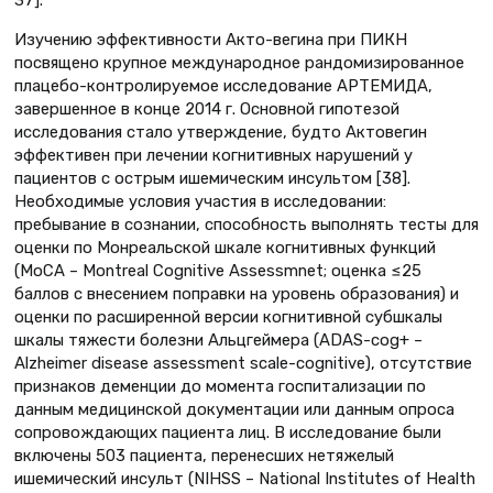
Изучению эффективности Акто-вегина при ПИКН
посвящено крупное международное рандомизированное
плацебо-контролируемое исследование АРТЕМИДА,
завершенное в конце 2014 г. Основной гипотезой
исследования стало утверждение, будто Актовегин
эффективен при лечении когнитивных нарушений у
пациентов с острым ишемическим инсультом [38].
Необходимые условия участия в исследовании:
пребывание в сознании, способность выполнять тесты для
оценки по Монреальской шкале когнитивных функций
(MoCA – Montreal Cognitive Assessmnet; оценка ≤25
баллов с внесением поправки на уровень образования) и
оценки по расширенной версии когнитивной субшкалы
шкалы тяжести болезни Альцгеймера (ADAS-cog+ –
Alzheimer disease assessment scale-cognitive), отсутствие
признаков деменции до момента госпитализации по
данным медицинской документации или данным опроса
сопровождающих пациента лиц. В исследование были
включены 503 пациента, перенесших нетяжелый
ишемический инсульт (NIHSS – National Institutes of Health