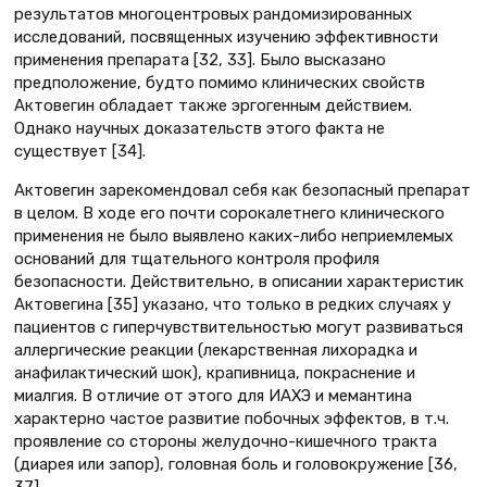
результатов многоцентровых рандомизированных
исследований, посвященных изучению эффективности
применения препарата [32, 33]. Было высказано
предположение, будто помимо клинических свойств
Актовегин обладает также эргогенным действием.
Однако научных доказательств этого факта не
существует [34].
Актовегин зарекомендовал себя как безопасный препарат
в целом. В ходе его почти сорокалетнего клинического
применения не было выявлено каких-либо неприемлемых
оснований для тщательного контроля профиля
безопасности. Действительно, в описании характеристик
Актовегина [35] указано, что только в редких случаях у
пациентов с гиперчувствительностью могут развиваться
аллергические реакции (лекарственная лихорадка и
анафилактический шок), крапивница, покраснение и
миалгия. В отличие от этого для ИАХЭ и мемантина
характерно частое развитие побочных эффектов, в т.ч.
проявление со стороны желудочно-кишечного тракта
(диарея или запор), головная боль и головокружение [36,
37].