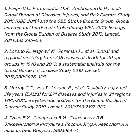
1. Feigin V.L., Forouzanfar M.H., Krishnamurthi R., et al;
Global Burden of Diseases, Injuries, and Risk Factors Study
2010 (GBD 2010) and the GBD Stroke Experts Group. Global
and regional burden of stroke during 1990-2010: findings
from the Global Burden of Disease Study 2010. Lancet.
2014;383:245–54.
2. Lozano R., Naghavi M., Foreman K., et al. Global and
regional mortality from 235 causes of death for 20 age
groups in 1990 and 2010: a systematic analysis for the
Global Burden of Disease Study 2010. Lancet.
2012;380:2095–128.
3. Murray C.J., Vos T., Lozano R., et al. Disability-adjusted
life years (DALYs) for 291 diseases and injuries in 21 regions,
1990-2010: a systematic analysis for the Global Burden of
Disease Study 2010. Lancet. 2012;380:2197–223.
4. Гусев Е.И., Скворцова В.И., Стаховская Л.В.
Эпидемиология инсульта в России. Журн. неврологии и
психиатрии. Инсульт. 2003;8:4–9.