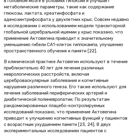
в головном мозге в условиях гипоксии и улучшает
метаболические параметры, такие как содержание
глюкозы, лактата, креатинфосфата и
аденозинтрифосфата у двухлетних крыс. Совсем недавно
в исследовании с использованием модели транзиторной
глобальной церебральной ишемии у крыс показано, что
применение Актовегина приводит к значительному
уменьшению гибели СА1-клеток гиппокампа, улучшению
пространственного обучения и памяти [22].
В клинической практике Актовегин используют в течение
приблизительно 40 лет для лечения различных
неврологических расстройств, включая
цереброваскулярные заболевания и когнитивные
нарушения различного генеза. Его также используют для
лечения заболеваний периферических артерий и
диабетической полиневропатии. По результатам
рандомизированных плацебо-контролируемых
исследований показано, что применение Актовегина
приводит к улучшению когнитивных функций у пациентов
с возрастным ухудшением памяти [23, 24]. В двух
экспериментальных исследованиях пациентов с