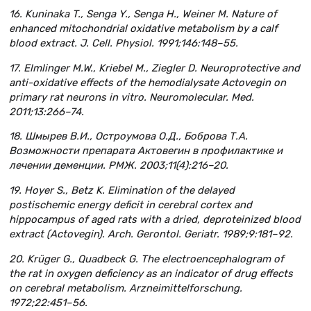
16. Kuninaka T., Senga Y., Senga H., Weiner M. Nature of
enhanced mitochondrial oxidative metabolism by a calf
blood extract. J. Cell. Physiol. 1991;146:148–55.
17. Elmlinger M.W., Kriebel M., Ziegler D. Neuroprotective and
anti-oxidative effects of the hemodialysate Actovegin on
primary rat neurons in vitro. Neuromolecular. Med.
2011;13:266–74.
18. Шмырев В.И., Остроумова О.Д., Боброва Т.А.
Возможности препарата Актовегин в профилактике и
лечении деменции. РМЖ. 2003;11(4):216–20.
19. Hoyer S., Betz K. Elimination of the delayed
postischemic energy deficit in cerebral cortex and
hippocampus of aged rats with a dried, deproteinized blood
extract (Actovegin). Arch. Gerontol. Geriatr. 1989;9:181–92.
20. Krüger G., Quadbeck G. The electroencephalogram of
the rat in oxygen deficiency as an indicator of drug effects
on cerebral metabolism. Arzneimittelforschung.
1972;22:451–56.