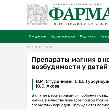
О журнале
Архив номеров
Подписка
Авто
2013
№7 (260)
Препараты магния в 
возбудимости у детей
В.М. Студеникин, С.Ш. Турсунхужа
Ю.С. Акоев
В статье рассматривается проблема повыш
магния. В качестве примеров приводятся ра
возрастных периодов. Обсуждаются возмож