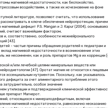
птомы магниевой недостаточности, как беспокойство,
стрессовым воздействиям, а также их исчезновение на фоне
тупной литературе, позволяют считать, что использование
о рассматривать в ключе обеспечения нейропротекции, причем
магниевый дефицит P.S. Mangan и J. Kapur (2004), основываяс
ний, считают важнейшим фактором,
в и, соответственно, особенности межнейронального
ций [43].
детей – частые причины обращения родителей к педиатрам и
 вклад магниевой недостаточности в возникновение этих
ь же несомненен, как и роль препаратов Mg в их коррекции 
еской и/или лечебной целями минеральных веществ или
 нейродиетологии [47]. Оротат магния не относится к пищевым
ется эссенциальным нутриентом. Поскольку, как указывалось
вого дефицита за счет алиментарного потребления этого
а затруднительна, особое значение
нем утилизации и подтвержденной клинической эффективнос
ыше препарат Магнерот.
яний, относящихся к минералодефицитным, включая
вления магниевой недостаточности, равнозначно неоказанию