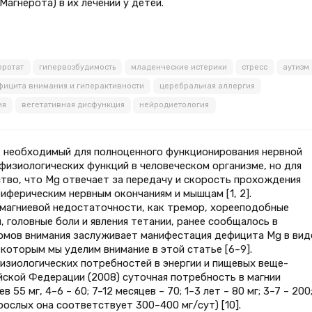
Магнерота) в их лечении у детей.
оротат
гипервозбудимость
младенческие истерики
стресс
аутизм
фицита внимания и гиперактивности
церебральная аллергия
ия
вегетативная дисфункция
нейродиетология
, необходимый для полноценного функционирования нервной
физиологических функций в человеческом организме, но для
тво, что Mg отвечает за передачу и скорость прохождения
риферическим нервным окончаниям и мышцам [1, 2].
 магниевой недостаточности, как тремор, хорееподобные
 головные боли и явления тетании, ранее сообщалось в
омов внимания заслуживает манифестация дефицита Mg в вид
которым мы уделим внимание в этой статье [6–9].
зиологических потребностей в энергии и пищевых веще-
йской Федерации (2008) суточная потребность в магнии
55 мг, 4–6 – 60; 7–12 месяцев – 70; 1–3 лет – 80 мг; 3–7 – 200;
взрослых она соответствует 300–400 мг/сут) [10].