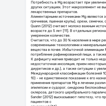
Потребность в Mg возрастает при увеличени
других ситуациях. Этот макроэлемент не вы
лекарственных препаратов.
Алиментарными источниками Mg являются з
гречневая, пшенная крупы), орехи, семечки, с
Quann (2012) считают молоко важным источн
возрасте до 5 лет [11]. В отдельных регио
умеренном количестве.
Считается, что до 30 % населения в мире р
современными технологиями и минеральным
вещества в почве. Избыточной элиминации 
потребление рафинированной пищи, а также
К дефициту магния приводит не только нед
недостаточная инсоляция, прием некоторых
диуретиков и др.), а также ситуации с уве
Международной классификации болезней 10
10) – не единственное показание к его наз
применения препаратов Mg в лечении разли
эпилепсии и судорог, синдрома беспокойны
склероза, детского церебрального паралича, д
Sander (2012) высказывают гипотезу, что 
пациентов с