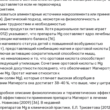
едставляется если не первоочеред
риятием.
зоваться алиментарные источники макроэлемента или примня
я). Диетический подход, несмотря на физиологичность и
нными трудностями и необходимостью
иных продуктах питания. Хотя рациональное питание играет
(2012) указывают, что препараты Mg составляют ядро лечебны
кции магниевого баланса [16].
и магниевого статуса детей с повышенной возбудимостью
т), представляющий комбинацию магния и оротовой кислоты [
ключая активацию сократительной способности мышц,
, но немаловажно и то, что оротовая кислота способствует
следующей утилизации. Сочетание оротовой кислоты с Mg
ческой досутпности последнего, что обеспечивает Магнерот
и Mg. Оротат магния относится к
им солям Mg), которые отличает высокая абсорбция в
нии Магнерота она достигает 38–40 %, что выше, чем у цитра
подробное описание физиологичексих и терапевтических эффек
Об эффективности применения препарата Магнерот в лечении
 Новикова (2009) [36]. В недавней
репаратов Mg в клинической практике, Е.Л. Трисветова (2012