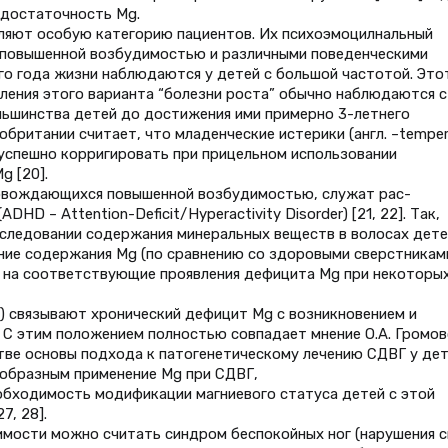
едостаточность Mg.
вляют особую категорию пациентов. Их психоэмоцилнальный
 повышенной возбудимостью и различными поведенческими
го года жизни наблюдаются у детей с большой частотой. Это
вления этого варианта “болезни роста” обычно наблюдаются с
льшинства детей до достижения ими примерно 3-летнего
икобритании считает, что младенческие истерики (англ. –tempe
 успешно корригировать при прицельном использовании
g [20].
ровождающихся повышенной возбудимостью, служат рас-
HD – Attention-Deficit/Hyperactivity Disorder) [21, 22]. Так,
и исследовании содержания минеральных веществ в волосах дете
ие содержания Mg (по сравнению со здоровыми сверстникам
ет на соответствующие проявления дефицита Mg при некоторы
12) связывают хронический дефицит Mg с возникновением и
. С этим положением полностью совпадает мнение О.А. Громов
стве основы подхода к патогенетическому лечению СДВГ у де
сообразным применение Mg при СДВГ,
 необходимость модификации магниевого статуса детей с этой
, 28].
мости можно считать синдром беспокойных ног (нарушения с