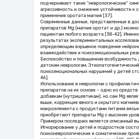
подчеркивает такие “неврологические” сим
агрессивность и снижение устойчивости к 
применения оротата магния [37].
Cовременные данные, представленные в дос
препаратов Mg (магния оротат и др.) можн
пациентам любого возраста [38-42]. Именно 
результатах экспериментальных исслелова
определяющим взрывное поведение нейроно
взаимодействия и психоэмоциональных реак
Беспокойство и повышенная возбудимость 
детским неврологам. Этиопатогенетический
психоэмоциональных нарушений у детей стол
46].
Использование в неврологии c профилактич
препаратов на их основе – одно из средств
добавкам (нутрицевтикам), но сам Mg явля
выше, коррекция явного и скрытого магние
макроэлемента с продуктами питания весьм
приобретают препараты Mg с высоким уров
Примером последних является описанный в
Игнорирование у детей и подростков состо
психоневрологические и соматические проя