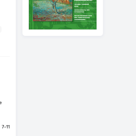
е
 7–11