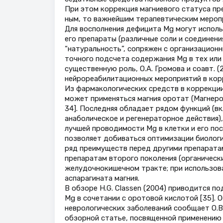
При этом коррекция магниевого статуса пр
ным, то важнейшим терапевтическим мероп
Для восполнения дефицита Mg могут исполь
его препараты (различные соли и соединени
“натуральность”, сопряжен с организацио
точного подсчета содержания Mg в тех или 
существенную роль, О.А. Громова и соавт. 
нейрореабилитационных мероприятий в корре
Из фармакологических средств в коррекци
может применяться магния оротат (Магнеро
34]. Последняя обладает рядом функций (в
анаболическое и регенераторное действия)
лучшей проводимости Mg в клетки и его по
позволяет добиваться оптимизации биологи
ряд преимуществ перед другими препаратам
препаратам второго поколения (органическ
желудочнокишечном тракте; при использова
аспарагината магния.
В обзоре H.G. Сlassen (2004) приводится 
Mg в сочетании с оротовой кислотой [35]. 
неврологических заболеваний сообщает О.В.
обзорной статье, посвященной применению п