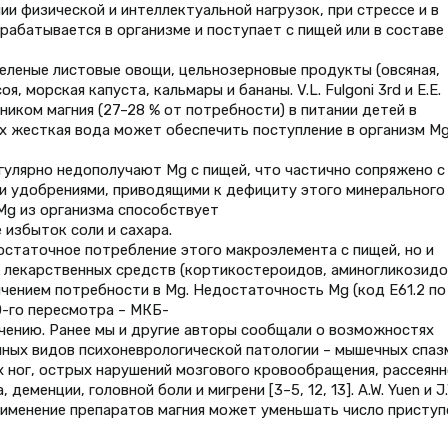
и физической и интеллектуальной нагрузок, при стрессе и в
рабатывается в организме и поступает с пищей или в составе
еленые листовые овощи, цельнозерновые продукты (овсяная,
оя, морская капуста, кальмары и бананы. V.L. Fulgoni 3rd и E.E.
иком магния (27–28 % от потребности) в питании детей в
нах жесткая вода может обеспечить поступление в организм Mg
егулярно недополучают Mg с пищей, что частично сопряжено с
и удобрениями, приводящими к дефициту этого минерального
Mg из организма способствует
 избыток соли и сахара.
остаточное потребление этого макроэлемента с пищей, но и
 лекарственных средств (кортикостероидов, аминогликозидо
личением потребности в Mg. Недостаточность Mg (код Е61.2 по
-го пересмотра – МКБ-
начению. Ранее мы и другие авторы сообщали о возможностях
чных видов психоневрологической патологии – мышечных спаз
х ног, острых нарушений мозгового кровообращения, рассеянн
еменции, головной боли и мигрени [3–5, 12, 13]. A.W. Yuen и J.
применение препаратов магния может уменьшать число приступ