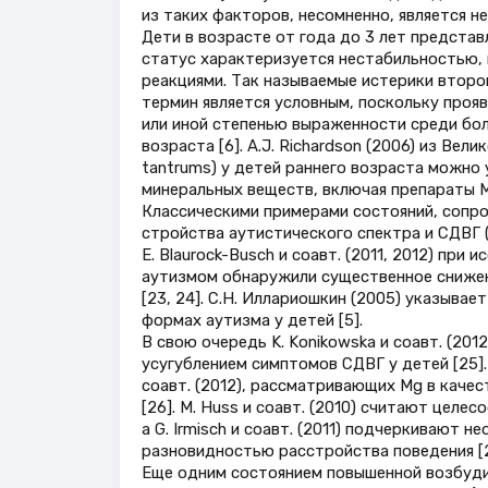
из таких факторов, несомненно, является н
Дети в возрасте от года до 3 лет предста
статус характеризуется нестабильностью,
реакциями. Так называемые истерики второ
термин является условным, поскольку проя
или иной степенью выраженности среди бо
возраста [6]. A.J. Richardson (2006) из Вел
tantrums) у детей раннего возраста можно
минеральных веществ, включая препараты M
Классическими примерами состояний, соп
стройства аутистического спектра и СДВГ (AD
E. Blaurock-Busch и соавт. (2011, 2012) пр
аутизмом обнаружили существенное снижен
[23, 24]. С.Н. Иллариошкин (2005) указыва
формах аутизма у детей [5].
В свою очередь K. Konikowska и соавт. (20
усугублением симптомов СДВГ у детей [25]
соавт. (2012), рассматривающих Mg в каче
[26]. M. Huss и соавт. (2010) считают целе
а G. Irmisch и соавт. (2011) подчеркивают
разновидностью расстройства поведения [27
Еще одним состоянием повышенной возбуди