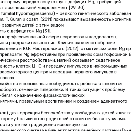
 которому нередко сопутствует дефицит Mg, требующий
т эссенциальный макроэлемент [29, 30].
 familial hypomagnesaemia) – редкого генетического заболеван
 T. Guran и соавт. (2011) показывают выраженность когнити
 развития детей с этим видом
ть с дефицитом Mg [31].
я к профессиональной сфере неврологов и кардиологов,
ю и раздражительностью. Клиническое многообразие
ваденко и Ю.Е. Нестеровского (2012), отметивших роль Mg пр
о препараты Mg эффективны при проявлениях соматоформной 
ческими расстройствами; магний оказывает седативное
ивность клеток ЦНС и передачу импульсов в нейромышечных
 вазомоторного центра и передачи нервного импульса в
напсах.
окойство и повышенная возбудимость ребенка становятся
аоборот, семейной гиперопеки. В таких ситуациях проблему
ибегая к назначению фармакологических
иятиями, правильным воспитанием и созданием адекватного
ов) для коррекции беспокойства у возбудимых детей являет
оторому большинство родителей относятся без энтузиазма.
ости у детей традиционно используются
имического синтеза и/или эктрактов лечебных растений [6–8