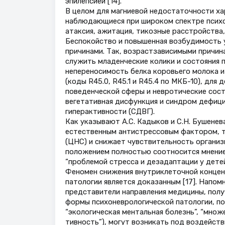
эпилепсией [14].
В целом для магниевой недостаточности ха
наблюдающиеся при широком спектре психон
атаксия, ажитация, тикозные расстройства, 
Беспокойство и повышенная возбудимость 
причинами. Так, возрастзависимыми причин
служить младенческие колики и состояния 
непереносимость белка коровьего молока и 
(коды R45.0, R45.1 и R45.4 по МКБ-10), дл
поведенческой сферы и невротические сост
вегетативная дисфункция и синдром дефици
гиперактивности (СДВГ).
Как указывают А.С. Кадыков и С.Н. Бушенев
естественным антистрессовым фактором, т
(ЦНС) и снижает чувствительность организм
положением полностью соотносится мнение 
“проблемой стресса и дезадаптации у детей”
Феномен снижения внутриклеточной концент
патологии является доказанным [17]. Напомн
представители направления медицины, полу
формы психоневрологической патологии, по
“экологическая ментальная болезнь”, “множ
тивность”), могут возникать под воздейств