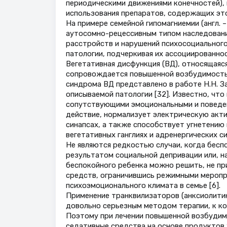
периодическими движениями конечностей),
использования препаратов, содержащих это
На примере семейной гипомагниемии (англ. –
аутосомно-рецессивным типом наследования,
расстройств и нарушений психосоциального
патологии, подчеркивая их ассоциированнос
Вегетативная дисфункция (ВД), относящаяс
сопровождается повышенной возбудимость
синдрома ВД представлено в работе Н.Н. За
описываемой патологии [32]. Известно, чт
сопутствующими эмоциональными и поведен
действие, нормализует электрическую акт
синапсах, а также способствует угнетению
вегетативных ганглиях и адренергических си
Не являются редкостью случаи, когда бесп
результатом социальной депривации или, н
беспокойного ребенка можно решить, не пр
средств, ограничившись режимными меропр
психоэмоционального климата в семье [6].
Применение транквилизаторов (анксиолитик
довольно серьезным методом терапии, к к
Поэтому при лечении повышенной возбудим
седативные средства на основе продуктов х