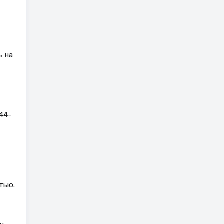
ь на
[44–
тью.