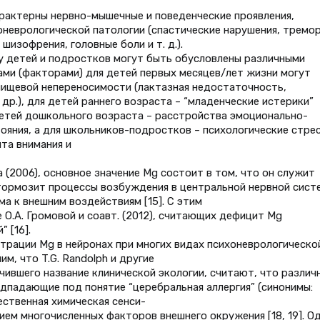
рактерны нервно-мышечные и поведенческие проявления,
еврологической патологии (спастические нарушения, тремор
шизофрения, головные боли и т. д.).
у детей и подростков могут быть обусловлены различными
ами (факторами) для детей первых месяцев/лет жизни могут
пищевой непереносимости (лактазная недостаточность,
др.), для детей раннего возраста – “младенческие истерики”
я детей дошкольного возраста – расстройства эмоционально-
ояния, а для школьников-подростков – психологические стре
та внимания и
а (2006), основное значение Mg состоит в том, что он служит
ормозит процессы возбуждения в центральной нервной сист
а к внешним воздействиям [15]. С этим
О.А. Громовой и соавт. (2012), считающих дефицит Mg
 [16].
рации Mg в нейронах при многих видах психоневрологическо
им, что T.G. Randolph и другие
чившего название клинической экологии, считают, что различ
дпадающие под понятие “церебральная аллергия” (синонимы:
ественная химическая сенси-
ием многочисленных факторов внешнего окружения [18, 19]. О