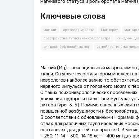
магниевого статуса и роль оротата магния (
Ключевые слова
магний
оротовая кислота
Магнерот
магния 
расстройства аутистического спектра
синдром де
синдром беспокойных ног
cемейная гипомагнием
Магний (Mg) – эссенциальный макроэлемент
ткани. Он является регулятором множества 
неврологов наиболее важно то обстоятельс
нервного импульса от головного мозга к пе
О таких психоневрологических проявлениях
движения, судороги скелетной мускулатуры,
литературе [3–5]. Помимо описанных симпт
повышенной возбудимости и беспокойства, 
В соответствии с обновленными Нормами фи
ствах для различных групп населения Росси
составляет для детей в возрасте 0–3 месяцев 
– 250; 11–14 – 300, 14–18 лет – 400 мг (для 