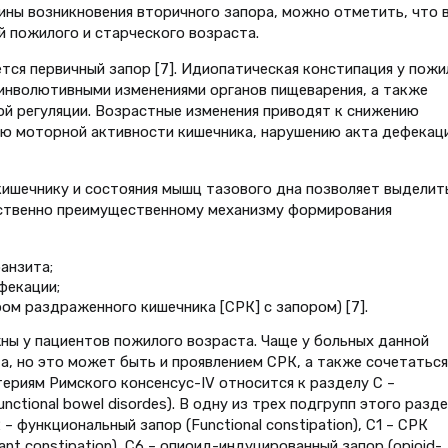
ны возникновения вторичного запора, можно отметить, что 
 пожилого и старческого возраста.
тся первичный запор [7]. Идиопатическая констипация у пож
инволютивными изменениями органов пищеварения, а также
ой регуляции. Возрастные изменения приводят к снижению
ию моторной активности кишечника, нарушению акта дефекац
ишечнику и состояния мышц тазового дна позволяет выделит
тственно преимущественному механизму формирования
анзита;
фекации;
ом раздраженного кишечника [СРК] с запором) [7].
ны у пациентов пожилого возраста. Чаще у больных данной
а, но это может быть и проявлением СРК, а также сочетаться
ериям Римского консенсус-IV относится к разделу C –
ctional bowel disordes). В одну из трех подгрупп этого разд
– функциональный запор (Functional constipation), С1 – СРК
nant constipation), С6 – опиоид-индуцированный запор (opioid-