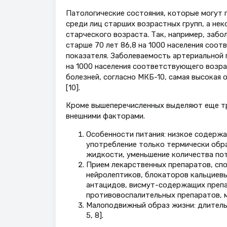
Патологические состояния, которые могут
среди лиц старших возрастных групп, а не
старческого возраста. Так, например, заб
старше 70 лет 86,8 на 1000 населения соотв
показателя. Заболеваемость артериальной г
на 1000 населения соответствующего возрас
болезней, согласно МКБ-10, самая высокая
[10].
Кроме вышеперечисленных выделяют еще тр
внешними факторами.
Особенности питания: низкое содержа
употребление только термически обр
жидкости, уменьшение количества по
Прием лекарственных препаратов, сп
нейролептиков, блокаторов кальциевы
антацидов, висмут-содержащих препа
противовоспалительных препаратов, 
Малоподвижный образ жизни: длительн
5, 8].