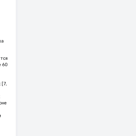
ка
ется
е 60
[7,
х
оне
м