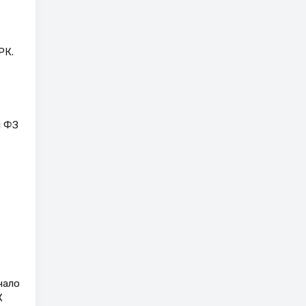
РК.
с ФЗ
чало
К