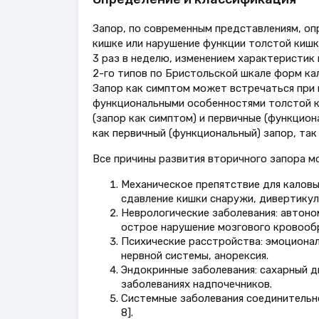
Запор, по современным представлениям, оп
кишке или нарушение функции толстой киш
3 раз в неделю, изменением характеристик 
2-го типов по Бристольской шкале форм кала
Запор как симптом может встречаться при м
функциональными особенностями толстой к
(запор как симптом) и первичные (функцион
как первичный (функциональный) запор, так
Все причины развития вторичного запора м
Механическое препятствие для каловы
сдавление кишки снаружи, дивертикул
Неврологические заболевания: автоном
острое нарушение мозгового кровообр
Психические расстройства: эмоциона
нервной системы, анорексия.
Эндокринные заболевания: сахарный д
заболеваниях надпочечников.
Системные заболевания соединительно
8].