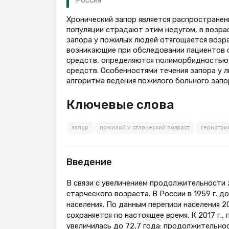
Хронический запор является распространен
популяции страдают этим недугом, в возрас
запора у пожилых людей отягощается возра
возникающие при обследовании пациентов с
средств, определяются полиморбидностью
средств. Особенностями течения запора у 
алгоритма ведения пожилого больного запо
Ключевые слова
запор
пожилой и старческий возраст
гериатри
Введение
В связи с увеличением продолжительности 
старческого возраста. В России в 1959 г. д
населения. По данным переписи населения 2
сохраняется по настоящее время. К 2017 г.
увеличилась до 72,7 года: продолжительност