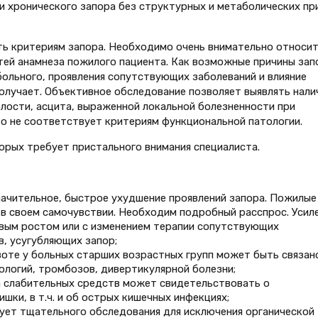
аи хронического запора без структурных и метаболических пр
 критериям запора. Необходимо очень внимательно относит
тей анамнеза пожилого пациента. Как возможные причины зап
ольного, проявления сопутствующих заболеваний и влияние
олучает. Объективное обследование позволяет выявлять нали
лости, асцита, выраженной локальной болезненности при
то не соответствует критериям функциональной патологии.
рых требует пристального внимания специалиста.
начительное, быстрое ухудшение проявлений запора. Пожилые
в своем самочувствии. Необходим подробный расспрос. Усил
евым ростом или с изменением терапии сопутствующих
в, усугубляющих запор;
оте у больных старших возрастных групп может быть связан
ологий, тромбозов, дивертикулярной болезни;
а слабительных средств может свидетельствовать о
шки, в т.ч. и об острых кишечных инфекциях;
ует тщательного обследования для исключения органической