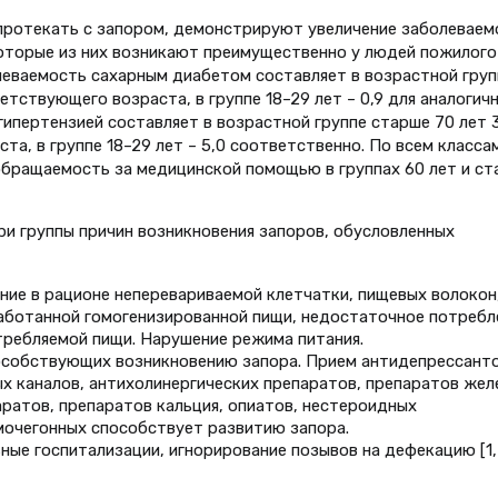
 протекать с запором, демонстрируют увеличение заболеваем
которые из них возникают преимущественно у людей пожилого
олеваемость сахарным диабетом составляет в возрастной груп
етствующего возраста, в группе 18–29 лет – 0,9 для аналогич
ипертензией составляет в возрастной группе старше 70 лет 3
та, в группе 18–29 лет – 5,0 соответственно. По всем класса
 обращаемость за медицинской помощью в группах 60 лет и с
и группы причин возникновения запоров, обусловленных
ние в рационе неперевариваемой клетчатки, пищевых волокон
аботанной гомогенизированной пищи, недостаточное потребл
требляемой пищи. Нарушение режима питания.
особствующих возникновению запора. Прием антидепрессанто
х каналов, антихолинергических препаратов, препаратов жел
ратов, препаратов кальция, опиатов, нестероидных
мочегонных способствует развитию запора.
ые госпитализации, игнорирование позывов на дефекацию [1, 