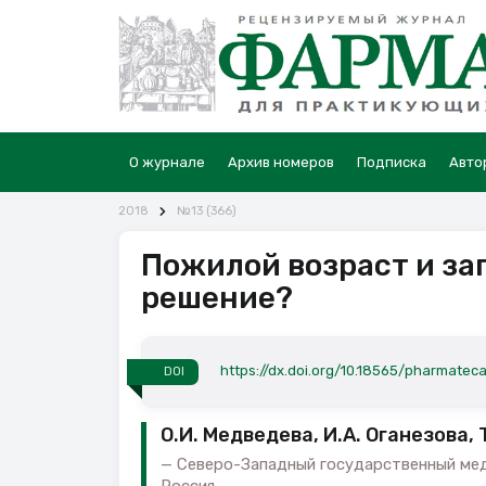
О журнале
Архив номеров
Подписка
Авто
2018
№13 (366)
Пожилой возраст и зап
решение?
https://dx.doi.org/10.18565/pharmateca
DOI
О.И. Медведева, И.А. Оганезова, 
Северо-Западный государственный меди
Россия