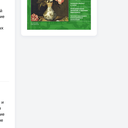
й
ние
ых
 и
и
ние
не