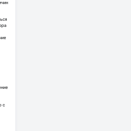
ичин
ься
ора
чие
ение
о с