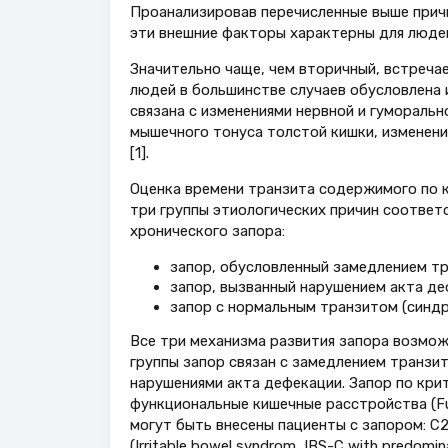
Проанализировав перечисленные выше причи
эти внешние факторы характерны для людей
Значительно чаще, чем вторичный, встречае
людей в большинстве случаев обусловлена 
связана с изменениями нервной и гуморальн
мышечного тонуса толстой кишки, изменен
[1].
Оценка времени транзита содержимого по к
три группы этиологических причин соотве
хронического запора:
запор, обусловленный замедлением тр
запор, вызванный нарушением акта де
запор с нормальным транзитом (синдр
Все три механизма развития запора возмож
группы запор связан с замедлением транзит
нарушениями акта дефекации. Запор по крит
функциональные кишечные расстройства (Fun
могут быть внесены пациенты с запором: С2 
(Irritable bowel syndrom, IBS-C with predomi