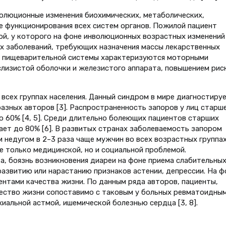
олюционные изменения биохимических, метаболических,
е функционирования всех систем органов. Пожилой пациент
й, у которого на фоне инволюционных возрастных изменений
х заболеваний, требующих назначения массы лекарственных
ы пищеварительной системы характеризуются моторными
лизистой оболочки и железистого аппарата, повышением рис
всех группах населения. Данный синдром в мире диагностиру
разных авторов [3]. Распространенность запоров у лиц старш
о 60% [4, 5]. Среди длительно болеющих пациентов старших
ает до 80% [6]. В развитых странах заболеваемость запором
недугом в 2–3 раза чаще мужчин во всех возрастных группах 
не только медицинской, но и социальной проблемой.
, боязнь возникновения диареи на фоне приема слабительны
развитию или нарастанию признаков астении, депрессии. На ф
ентами качества жизни. По данным ряда авторов, пациенты,
ество жизни сопоставимо с таковым у больных ревматоидны
иальной астмой, ишемической болезнью сердца [3, 8].