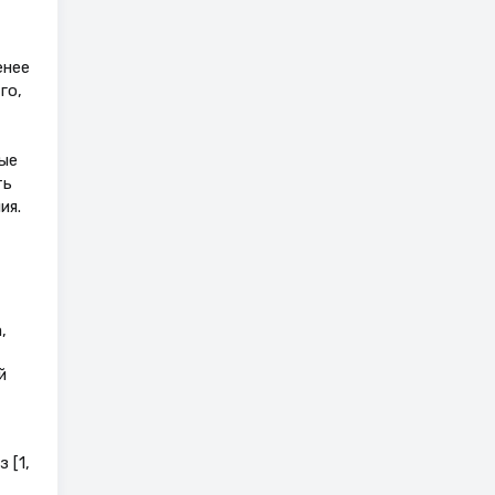
енее
го,
ые
ть
ия.
,
й
 [1,