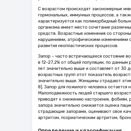
С возрастом происходят закономерные инв
гормональных, иммунных процессов, а такж
характеризуется как полиморбидный больно
организма имеет место сочетание различны
средств. Возрастные изменения со сторон
нарушениями, атрофическими изменениями с
развития неопластических процессов.
Запор – часто встречающееся состояние во 
в 12–27,2% от общей популяции, по данным 
лет значительно выше и составляет от 30 д
возрастных групп этот показатель возраст
значительно выше. Женщины страдают этим 
8]. Запор для пожилого человека остается 
Малоподвижность людей старшего возраста
приводят к снижению настроения, фобиям, 
запора значительно снижается оценка паци
страдающие запорами, оценивают свое кач
артритом, псориатическим артритом, бронх
Определение и классификация