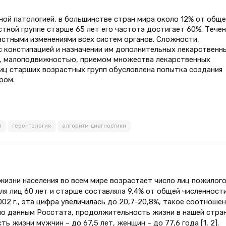
ной патологией, в большинстве стран мира около 12% от обще
тной группе старше 65 лет его частота достигает 60%. Тече
стными изменениями всех систем органов. Сложности,
 констипацией и назначении им дополнительных лекарственн
, малоподвижностью, приемом множества лекарственных
лиц старших возрастных групп обусловлена попытка создания
ром.
я
геронтология
алгоритм диагностики
жизни населения во всем мире возрастает число лиц пожилого
оля лиц 60 лет и старше составляла 9,4% от общей численност
002 г., эта цифра увеличилась до 20,7–20,8%, такое соотноше
, по данным Росстата, продолжительность жизни в нашей стра
ь жизни мужчин – до 67,5 лет, женщин – до 77,6 года [1, 2].