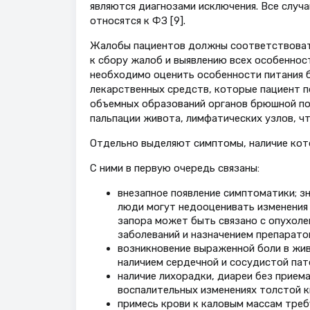
являются диагнозами исключения. Все случ
относятся к ФЗ [9].
Жалобы пациентов должны соответствовать
к сбору жалоб и выявлению всех особеннос
необходимо оценить особенности питания б
лекарственных средств, которые пациент п
объемных образований органов брюшной по
пальпации живота, лимфатических узлов, ч
Отдельно выделяют симптомы, наличие кото
С ними в первую очередь связаны:
внезапное появление симптоматики; з
люди могут недооценивать изменения 
запора может быть связано с опухол
заболеваний и назначением препарато
возникновение выраженной боли в жив
наличием сердечной и сосудистой пат
наличие лихорадки, диареи без прием
воспалительных изменениях толстой ки
примесь крови к каловым массам треб