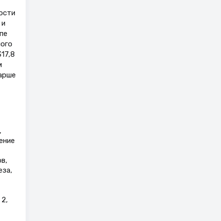
ости
 и
пе
ного
17,8
м
тарше
,
ение
в,
еза,
2,