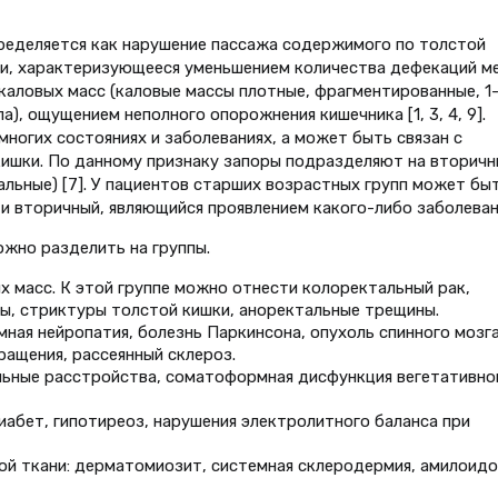
ределяется как нарушение пассажа содержимого по толстой
ки, характеризующееся уменьшением количества дефекаций м
каловых масс (каловые массы плотные, фрагментированные, 1-
), ощущением неполного опорожнения кишечника [1, 3, 4, 9].
ногих состояниях и заболеваниях, а может быть связан с
ишки. По данному признаку запоры подразделяют на вторичн
альные) [7]. У пациентов старших возрастных групп может бы
 и вторичный, являющийся проявлением какого-либо заболеван
ожно разделить на группы.
х масс. К этой группе можно отнести колоректальный рак,
ы, стриктуры толстой кишки, аноректальные трещины.
ная нейропатия, болезнь Паркинсона, опухоль спинного мозга
ащения, рассеянный склероз.
льные расстройства, соматоформная дисфункция вегетативно
иабет, гипотиреоз, нарушения электролитного баланса при
й ткани: дерматомиозит, системная склеродермия, амилоидоз