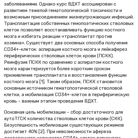
заболеваниями. Однако курс ВДХТ ассоциирован с
развитием тяжелой гематологической токсичности и
возможным присоединением жизнеугрожающих инфекций.
Трансплантация собственных гемопоэтических стволовых
клеток позволяет восстанавливать функцию костного
мозга и избегать реакции «трансплантат против
хозяина». Существует два основных способа получения
CD34+-клеток: аспирация костного мозга и лейкаферез
периферических стволовых клеток крови (ПСКК).
Реинфузия ПСКК по сравнению с аспиратом костного
мозга характеризуется более коротким сроком
приживления трансплантата и восстановления функции
костного мозга [1]. Таким образом, ПСКК становится
основным источником гематопоэтической стволовой
клетки, а мобилизация CD34+-клеток в периферическую
кровь – важным этапом проведения ВДХТ.
Основная цель мобилизации – сбор достаточного для
аутоТГСК количества стволовых клеток крови (СКК).
Безуспешность мобилизации существующих режимов
достигает 40% [2]. При невозможности афереза