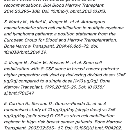
recommendations. Biol Blood Marrow Transplant.
2014;20:295–308. Doi: 10.1016/j. bbmt.2013.10.013.
3. Mohty M., Hubel K., Kroger N., et al. Autologous
haematopoietic stem cell mobilisation in multiple myeloma
and lymphoma patients: a position statement from the
European Group for Blood and Marrow Transplantation.
Bone Marrow Transplant. 2014;49:865–72. doi:
10.1038/bmt.2014.39.
4. Kroger N., Zeller W., Hassan H., et al. Stem cell
mobilization with G-CSF alone in breast cancer patients:
higher progenitor cell yield by delivering divided doses (2×5
μg/kg) compared to a single dose (1×10 μg/kg). Bone
Marrow Transplant. 1999;20:125–29. Doi: 10.1038/
sj.bmt.1701549.
5. Carrion R., Serrano D., Gomez-Pineda A., et al. A
randomised study of 10 μg/kg/day (single dose) vs 2×5
μg/kg/day (split dose) G-CSF as stem cell mobilisation
regimen in high-risk breast cancer patients. Bone Marrow
Transplant. 2003;32:563– 67. Doi: 10.1038/sj.bmt.1704202.