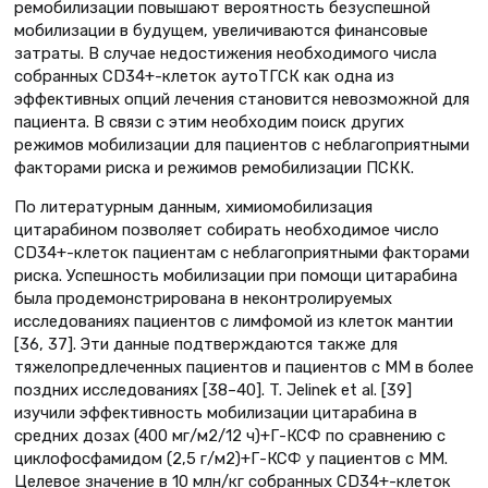
ремобилизации повышают вероятность безуспешной
мобилизации в будущем, увеличиваются финансовые
затраты. В случае недостижения необходимого числа
собранных CD34+-клеток аутоТГСК как одна из
эффективных опций лечения становится невозможной для
пациента. В связи с этим необходим поиск других
режимов мобилизации для пациентов с неблагоприятными
факторами риска и режимов ремобилизации ПСКК.
По литературным данным, химиомобилизация
цитарабином позволяет собирать необходимое число
CD34+-клеток пациентам с неблагоприятными факторами
риска. Успешность мобилизации при помощи цитарабина
была продемонстрирована в неконтролируемых
исследованиях пациентов с лимфомой из клеток мантии
[36, 37]. Эти данные подтверждаются также для
тяжелопредлеченных пациентов и пациентов с ММ в более
поздних исследованиях [38–40]. T. Jelinek et al. [39]
изучили эффективность мобилизации цитарабина в
средних дозах (400 мг/м2/12 ч)+Г-КСФ по сравнению с
циклофосфамидом (2,5 г/м2)+Г-КСФ у пациентов с ММ.
Целевое значение в 10 млн/кг собранных CD34+-клеток