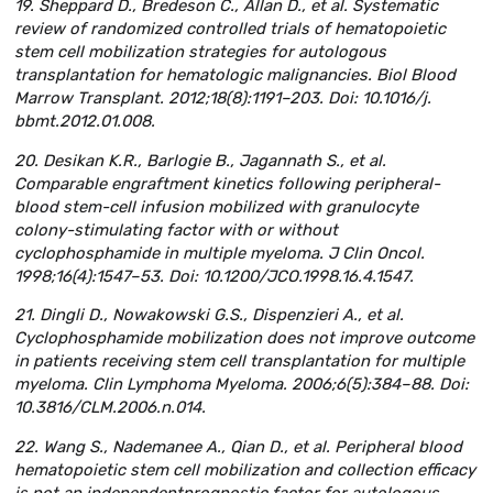
19. Sheppard D., Bredeson C., Allan D., et al. Systematic
review of randomized controlled trials of hematopoietic
stem cell mobilization strategies for autologous
transplantation for hematologic malignancies. Biol Blood
Marrow Transplant. 2012;18(8):1191–203. Doi: 10.1016/j.
bbmt.2012.01.008.
20. Desikan K.R., Barlogie B., Jagannath S., et al.
Comparable engraftment kinetics following peripheral-
blood stem-cell infusion mobilized with granulocyte
colony-stimulating factor with or without
cyclophosphamide in multiple myeloma. J Clin Oncol.
1998;16(4):1547–53. Doi: 10.1200/JCO.1998.16.4.1547.
21. Dingli D., Nowakowski G.S., Dispenzieri A., et al.
Cyclophosphamide mobilization does not improve outcome
in patients receiving stem cell transplantation for multiple
myeloma. Clin Lymphoma Myeloma. 2006;6(5):384–88. Doi:
10.3816/CLM.2006.n.014.
22. Wang S., Nademanee A., Qian D., et al. Peripheral blood
hematopoietic stem cell mobilization and collection efficacy