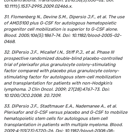
concentrations. Transfusion. 2010;50(3):656–62. Doi:
10.1111/j.1537-2995.2009.02466.x.
31. Flomenberg N., Devine S.M., Dipersio J.F., et al. The use
of AMD3100 plus G-CSF for autologous hematopoietic
progenitor cell mobilization is superior to G-CSF alone.
Blood. 2005;106(5):1867–74. Doi: 10.1182/blood-2005-02-
0468.
32. DiPersio J.F., Micallef I.N., Stiff P.J., et al. Phase III
prospective randomized double-blind placebo-controlled
trial of plerixafor plus granulocyte colony-stimulating
factor compared with placebo plus granulocyte colony-
stimulating factor for autologous stem-cell mobilization
and transplantation for patients with non-Hodgkin’s
lymphoma. J Clin Oncol. 2009; 27(28):4767–73. Doi:
10.1200/JCO.2008. 20.7209.
33. DiPersio J.F., Stadtmauer E.A., Nademanee A., et al.
Plerixafor and G-CSF versus placebo and G-CSF to mobilize
hematopoietic stem cells for autologous stem cell
transplantation in patients with multiple myeloma. Blood.
2009;4;113(23):5720–26. Doi: 10.1182/blood-2008-08-