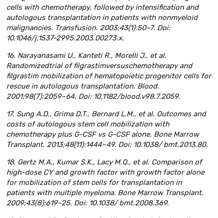
cells with chemotherapy, followed by intensification and
autologous transplantation in patients with nonmyeloid
malignancies. Transfusion. 2003;43(1):50–7. Doi:
10.1046/j.1537-2995.2003.00273.x.
16. Narayanasami U., Kanteti R., Morelli J., et al.
Randomizedtrial of filgrastimversuschemotherapy and
filgrastim mobilization of hematopoietic progenitor cells for
rescue in autologous transplantation. Blood.
2001;98(7):2059–64. Doi: 10.1182/blood.v98.7.2059.
17. Sung A.D., Grima D.T., Bernard L.M., et al. Outcomes and
costs of autologous stem cell mobilization with
chemotherapy plus G-CSF vs G-CSF alone. Bone Marrow
Transplant. 2013;48(11):1444–49. Doi: 10.1038/ bmt.2013.80.
18. Gertz M.A., Kumar S.K., Lacy M.Q., et al. Comparison of
high-dose CY and growth factor with growth factor alone
for mobilization of stem cells for transplantation in
patients with multiple myeloma. Bone Marrow Transplant.
2009;43(8):619–25. Doi: 10.1038/ bmt.2008.369.