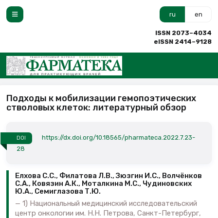
ru
en
ISSN 2073–4034
eISSN 2414–9128
Подходы к мобилизации гемопоэтических
стволовых клеток: литературный обзор
https://dx.doi.org/10.18565/pharmateca.2022.7.23-
DOI
28
Елхова С.С., Филатова Л.В., Зюзгин И.С., Волчёнков
С.А., Ковязин А.К., Моталкина М.С., Чудиновских
Ю.А., Семиглазова Т.Ю.
1) Национальный медицинский исследовательский
центр онкологии им. Н.Н. Петрова, Санкт-Петербург,