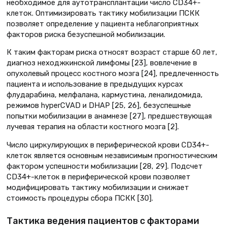
необходимое для аутотрансплантации число CD34+-
клеток. Оптимизировать тактику мобилизации ПСКК
позволяет определение у пациента неблагоприятных
факторов риска безуспешной мобилизации.
К таким факторам риска относят возраст старше 60 лет,
диагноз неходжкинской лимфомы [23], вовлечение в
опухолевый процесс костного мозга [24], предлеченность
пациента и использование в предыдущих курсах
флударабина, мелфалана, кармустина, леналидомида,
режимов hyperCVAD и DHAP [25, 26], безуспешные
попытки мобилизации в анамнезе [27], предшествующая
лучевая терапия на области костного мозга [2].
Число циркулирующих в периферической крови CD34+-
клеток является основным независимым прогностическим
фактором успешности мобилизации [28, 29]. Подсчет
CD34+-клеток в периферической крови позволяет
модифицировать тактику мобилизации и снижает
стоимость процедуры сбора ПСКК [30].
Тактика ведения пациентов с факторами