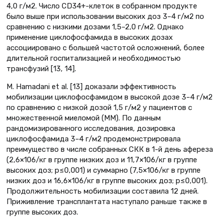
4,0 г/м2. Число CD34+-клеток в собранном продукте
было выше при использовании высоких доз 3–4 г/м2 по
сравнению с низкими дозами 1,5–2,0 г/м2. Однако
применение циклофосфамида в высоких дозах
ассоциировано с большей частотой осложнений, более
длительной госпитализацией и необходимостью
трансфузий [13, 14].
M. Hamadani et al. [13] доказали эффективность
мобилизации циклофосфамидом в высокой дозе 3–4 г/м2
по сравнению с низкой дозой 1,5 г/м2 у пациентов с
множественной миеломой (ММ). По данным
рандомизированного исследования, дозировка
циклофосфамида 3–4 г/м2 продемонстрировала
преимущество в числе собранных СКК в 1-й день афереза
(2,6×106/кг в группе низких доз и 11,7×106/кг в группе
высоких доз; р≤0,001) и суммарно (7,5×106/кг в группе
низких доз и 16,6×106/кг в группе высоких доз; р≤0,001).
Продолжительность мобилизации составила 12 дней.
Приживление трансплантата наступало раньше также в
группе высоких доз.