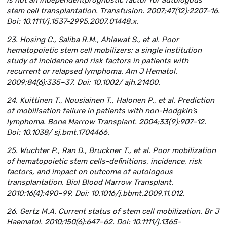
is not an independentprognostic factor for autologous
stem cell transplantation. Transfusion. 2007;47(12):2207–16.
Doi: 10.1111/j.1537-2995.2007.01448.x.
23. Hosing C., Saliba R.M., Ahlawat S., et al. Poor
hematopoietic stem cell mobilizers: a single institution
study of incidence and risk factors in patients with
recurrent or relapsed lymphoma. Am J Hematol.
2009;84(6):335–37. Doi: 10.1002/ ajh.21400.
24. Kuittinen T., Nousiainen T., Halonen P., et al. Prediction
of mobilisation failure in patients with non-Hodgkin’s
lymphoma. Bone Marrow Transplant. 2004;33(9):907–12.
Doi: 10.1038/ sj.bmt.1704466.
25. Wuchter P., Ran D., Bruckner T., et al. Poor mobilization
of hematopoietic stem cells-definitions, incidence, risk
factors, and impact on outcome of autologous
transplantation. Biol Blood Marrow Transplant.
2010;16(4):490–99. Doi: 10.1016/j.bbmt.2009.11.012.
26. Gertz M.A. Current status of stem cell mobilization. Br J
Haematol. 2010;150(6):647–62. Doi: 10.1111/j.1365-