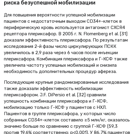
риска безуспешной мобилизации
Для повышения вероятности успешной мобилизации
пациентов с недостаточным выходом CD34+-клеток в
периферическую кровь используется антагонист CXCR4
рецептора плериксафор. В 2005 г. N. Flomenberg et al. [31]
доказали эффективность плериксафора. По результатам
исследования 2-й фазы число циркулирующих ПСКК
увеличилось в 2,9 раза через 6 часов после инъекции
плериксафора. Комбинация плериксафора и Г-КСФ также
увеличила частоту успешных мобилизаций и снизила
необходимость дополнительных процедур афереза.
Последующие крупные рандомизированные исследования
также доказали эффективность мобилизации
плериксафором. J.F. DiPersio et al. [32] сравнили
успешность комбинации плериксафора и Г-КСФ,
мобилизацию только Г-КСФ у пациентов с НХЛ.
Пациентов в группе плериксафора, у которых число
собранных CD34+-клеток составило ≥5 млн/кг, оказалось
значимо больше по сравнению с группой Г-КСФ (59,3
против 19,6% соответственно; р<0,001). У 86,7% пациентов