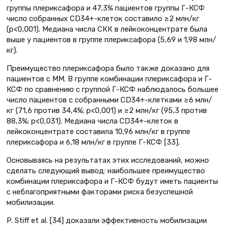
группы плериксафора и 47,3% пациентов группы Г-КСФ
число собранных CD34+-клеток составило ≥2 млн/кг
(р<0,001). Медиана числа СКК в лейкоконцентрате была
выше у пациентов в группе плериксафора (5,69 и 1,98 млн/
кг).
Преимущество плериксафора было также доказано для
пациентов с ММ. В группе комбинации плериксафора и Г-
КСФ по сравнению с группой Г-КСФ наблюдалось большее
число пациентов с собранными CD34+-клетками ≥6 млн/
кг (71,6 против 34,4%; р<0,001) и ≥2 млн/кг (95,3 против
88,3%; р<0,031). Медиана числа CD34+-клеток в
лейкоконцентрате составила 10,96 млн/кг в группе
плериксафора и 6,18 млн/кг в группе Г-КСФ [33].
Основываясь на результатах этих исследований, можно
сделать следующий вывод: наибольшее преимущество
комбинации плериксафора и Г-КСФ будут иметь пациенты
с неблагоприятными факторами риска безуспешной
мобилизации.
P. Stiff et al. [34] доказали эффективность мобилизации