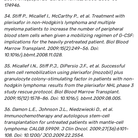
174946.
34. Stiff P., Micallef I., McCarthy P., et al. Treatment with
plerixafor in non-Hodgkin’s lymphoma and multiple
myeloma patients to increase the number of peripheral
blood stem cells when given a mobilizing regimen of G-CSF:
implications for the heavily pretreated patient. Biol Blood
Marrow Transplant. 2009;15(2):249–56. Doi:
10.1016/j.bbmt.2008.11.028.
35. Micallef I.N., Stiff P.J., DiPersio J.F., et al. Successful
stem cell remobilization using plerixafor (mozobil) plus
granulocyte colony-stimulating factor in patients with non-
hodgkin lymphoma: results from the plerixafor NHL phase 3
study rescue protocol. Biol Blood Marrow Transplant.
2009;15(12):1578–86. Doi: 10.1016/j. bbmt.2009.08.005.
36. Damon L.E., Johnson J.L., Niedzwiecki D., et al.
Immunochemotherapy and autologous stem-cell
transplantation for untreated patients with mantle-cell
lymphoma: CALGB 59909. J Clin Oncol. 2009;27(36):6101–
108. Doi: 10.1200/ JCO.2009.22.2554.