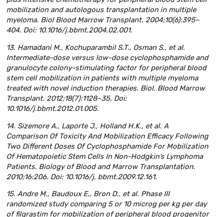
mobilization and autologous transplantation in multiple
myeloma. Biol Blood Marrow Transplant. 2004;10(6):395–
404. Doi: 10.1016/j.bbmt.2004.02.001.
13. Hamadani M., Kochuparambil S.T., Osman S., et al.
Intermediate-dose versus low-dose cyclophosphamide and
granulocyte colony-stimulating factor for peripheral blood
stem cell mobilization in patients with multiple myeloma
treated with novel induction therapies. Biol. Blood Marrow
Transplant. 2012;18(7):1128–35. Doi:
10.1016/j.bbmt.2012.01.005.
14. Sizemore A., Laporte J., Holland H.K., et al. A
Comparison Of Toxicity And Mobilization Efficacy Following
Two Different Doses Of Cyclophosphamide For Mobilization
Of Hematopoietic Stem Cells In Non-Hodgkin’s Lymphoma
Patients. Biology of Blood and Marrow Transplantation.
2010;16:206. Doi: 10.1016/j. bbmt.2009.12.161.
15. Andre M., Baudoux E., Bron D., et al. Phase III
randomized study comparing 5 or 10 microg per kg per day
of filgrastim for mobilization of peripheral blood progenitor