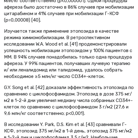
млн/кг соответственно (р<0,000001). Одной процедуры
афереза было достаточно в 86% случаев при мобилизации
цитарабином и 41% случаев при мобилизации Г-КСФ
(р=0,00008) [40].
Изучается также применение этопозида в качестве
режима химиомобилизации. В ретроспективном
исследовании W.A. Wood et al. [41] продемонстрировали
успешность мобилизации этопозидом у 100% пациентов с
ММ. В 94% случаев понадобилась только одна процедура
афереза. У 99% пациентов, получавших лучевую терапию
и/ или леналидомид или талидомид, удалось собрать
необходимое ≥5 млн/кг число CD34+-клеток.
G.Y. Song et al. [42] доказали эффективность этопозида по
сравнению с циклофосфамидом. Этопозид в дозе 375 мг/
м2 в 1–2-й дни увеличил медиану числа собранных CD34+-
клеток по сравнению с циклофосфамидом 3 г/м2 (27,6 и
9,6 млн/кг соответственно; р<0,001).
В исследовании Y. Park, D.S. Kim et al. [43] сравнивали Г-
КСФ, этопозид 375 мг/м2 в 1-й день, этопозид 375 мг/м2
в 1–2-й дни и циклофосфамид 3,5 г/м2. Наибольшие