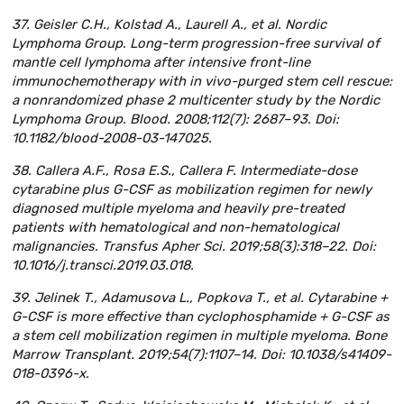
37. Geisler C.H., Kolstad A., Laurell A., et al. Nordic
Lymphoma Group. Long-term progression-free survival of
mantle cell lymphoma after intensive front-line
immunochemotherapy with in vivo-purged stem cell rescue:
a nonrandomized phase 2 multicenter study by the Nordic
Lymphoma Group. Blood. 2008;112(7): 2687–93. Doi:
10.1182/blood-2008-03-147025.
38. Callera A.F., Rosa E.S., Callera F. Intermediate-dose
cytarabine plus G-CSF as mobilization regimen for newly
diagnosed multiple myeloma and heavily pre-treated
patients with hematological and non-hematological
malignancies. Transfus Apher Sci. 2019;58(3):318–22. Doi:
10.1016/j.transci.2019.03.018.
39. Jelinek T., Adamusova L., Popkova T., et al. Cytarabine +
G-CSF is more effective than cyclophosphamide + G-CSF as
a stem cell mobilization regimen in multiple myeloma. Bone
Marrow Transplant. 2019;54(7):1107–14. Doi: 10.1038/s41409-
018-0396-x.