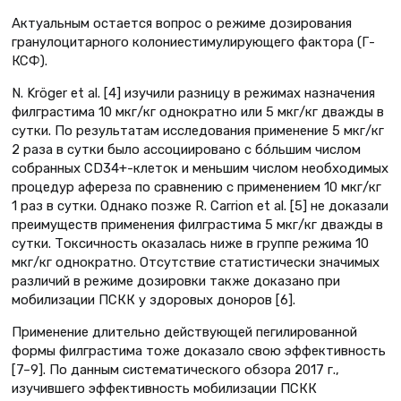
Актуальным остается вопрос о режиме дозирования
гранулоцитарного колониестимулирующего фактора (Г-
КСФ).
N. Kröger et al. [4] изучили разницу в режимах назначения
филграстима 10 мкг/кг однократно или 5 мкг/кг дважды в
сутки. По результатам исследования применение 5 мкг/кг
2 раза в сутки было ассоциировано с бóльшим числом
собранных CD34+-клеток и меньшим числом необходимых
процедур афереза по сравнению с применением 10 мкг/кг
1 раз в сутки. Однако позже R. Carrion et al. [5] не доказали
преимуществ применения филграстима 5 мкг/кг дважды в
сутки. Токсичность оказалась ниже в группе режима 10
мкг/кг однократно. Отсутствие статистически значимых
различий в режиме дозировки также доказано при
мобилизации ПСКК у здоровых доноров [6].
Применение длительно действующей пегилированной
формы филграстима тоже доказало свою эффективность
[7–9]. По данным систематического обзора 2017 г.,
изучившего эффективность мобилизации ПСКК