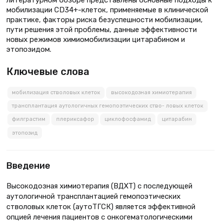
мобилизации CD34+-клеток, применяемые в клинической
практике, факторы риска безуспешности мобилизации,
пути решения этой проблемы, данные эффективности
новых режимов химиомобилизации цитарабином и
этопозидом.
Ключевые слова
мобилизация стволовых клеток
высокодозная химиотерапия
трансплантация аутологичных гемопоэтических ство- ловых клеток
филграстим
плериксафор
циклофосфамид
цитарабин
этопозид
Введение
Высокодозная химиотерапия (ВДХТ) с последующей
аутологичной трансплантацией гемопоэтических
стволовых клеток (аутоТГСК) является эффективной
опцией лечения пациентов с онкогематологическими