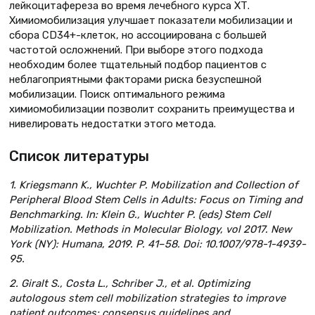
лейкоцитафереза во время лечебного курса ХТ.
Химиомобилизация улучшает показатели мобилизации и
сбора CD34+-клеток, но ассоциирована с большей
частотой осложнений. При выборе этого подхода
необходим более тщательный подбор пациентов с
неблагоприятными факторами риска безуспешной
мобилизации. Поиск оптимального режима
химиомобилизации позволит сохранить преимущества и
нивелировать недостатки этого метода.
Список литературы
1. Kriegsmann K., Wuchter P. Mobilization and Collection of
Peripheral Blood Stem Cells in Adults: Focus on Timing and
Benchmarking. In: Klein G., Wuchter P. (eds) Stem Cell
Mobilization. Methods in Molecular Biology, vol 2017. New
York (NY): Humana, 2019. P. 41–58. Doi: 10.1007/978-1-4939-
95.
2. Giralt S., Costa L., Schriber J., et al. Optimizing
autologous stem cell mobilization strategies to improve
patient outcomes: consensus guidelines and