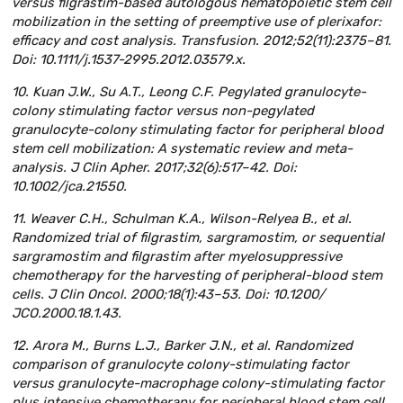
versus filgrastim-based autologous hematopoietic stem cell
mobilization in the setting of preemptive use of plerixafor:
efficacy and cost analysis. Transfusion. 2012;52(11):2375–81.
Doi: 10.1111/j.1537-2995.2012.03579.x.
10. Kuan J.W., Su A.T., Leong C.F. Pegylated granulocyte-
colony stimulating factor versus non-pegylated
granulocyte-colony stimulating factor for peripheral blood
stem cell mobilization: A systematic review and meta-
analysis. J Clin Apher. 2017;32(6):517–42. Doi:
10.1002/jca.21550.
11. Weaver C.H., Schulman K.A., Wilson-Relyea B., et al.
Randomized trial of filgrastim, sargramostim, or sequential
sargramostim and filgrastim after myelosuppressive
chemotherapy for the harvesting of peripheral-blood stem
cells. J Clin Oncol. 2000;18(1):43–53. Doi: 10.1200/
JCO.2000.18.1.43.
12. Arora M., Burns L.J., Barker J.N., et al. Randomized
comparison of granulocyte colony-stimulating factor
versus granulocyte-macrophage colony-stimulating factor
plus intensive chemotherapy for peripheral blood stem cell