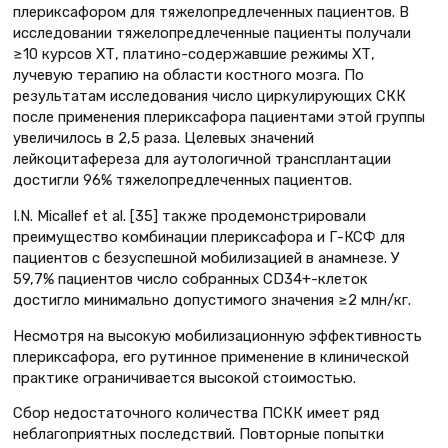
плериксафором для тяжелопредлеченных пациентов. В
исследовании тяжелопредлеченные пациенты получали
≥10 курсов ХТ, платино-содержавшие режимы ХТ,
лучевую терапию на области костного мозга. По
результатам исследования число циркулирующих СКК
после применения плериксафора пациентами этой группы
увеличилось в 2,5 раза. Целевых значений
лейкоцитафереза для аутологичной трансплантации
достигли 96% тяжелопредлеченных пациентов.
I.N. Micallef et al. [35] также продемонстрировали
преимущество комбинации плериксафора и Г-КСФ для
пациентов с безуспешной мобилизацией в анамнезе. У
59,7% пациентов число собранных CD34+-клеток
достигло минимально допустимого значения ≥2 млн/кг.
Несмотря на высокую мобилизационную эффективность
плериксафора, его рутинное применение в клинической
практике ограничивается высокой стоимостью.
Сбор недостаточного количества ПСКК имеет ряд
неблагоприятных последствий. Повторные попытки