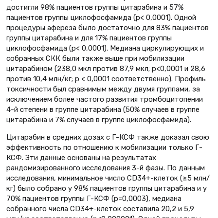
достигли 98% пациентов группы цитарабина и 57%
пациентов группы циклофосфамида (р< 0,0001). Одной
процедуры афереза было достаточно для 83% пациентов
группы цитарабина и для 17% пациентов группы
циклофосфамида (p< 0,0001). Медиана циркулирующих и
собранных СКК были также выше при мобилизации
цитарабином (238,0 мкл против 87,9 мкл; p<0,0001 и 28,6
против 10,4 млн/кг; p < 0,0001 соответственно). Профиль
токсичности был сравнимым между двумя группами, за
исключением более частого развития тромбоцитопении
4-й степени в группе цитарабина (50% случаев в группе
цитарабина и 7% случаев в группе циклофосфамида).
Цитарабин в средних дозах с Г-КСФ также доказал свою
эффективность по отношению к мобилизации только Г-
КСФ. Эти данные основаны на результатах
рандомизированного исследования 3-й фазы. По данным
исследования, минимальное число CD34+-клеток (≥5 млн/
кг) было собрано у 98% пациентов группы цитарабина и у
70% пациентов группы Г-КСФ (p=0,0003), медиана
собранного числа CD34+-клеток составила 20,2 и 5,9