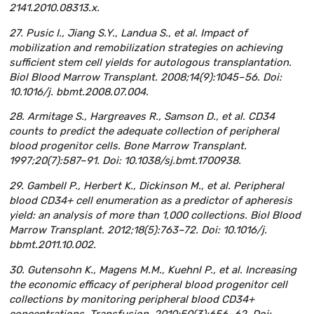
2141.2010.08313.x.
27. Pusic I., Jiang S.Y., Landua S., et al. Impact of
mobilization and remobilization strategies on achieving
sufficient stem cell yields for autologous transplantation.
Biol Blood Marrow Transplant. 2008;14(9):1045–56. Doi:
10.1016/j. bbmt.2008.07.004.
28. Armitage S., Hargreaves R., Samson D., et al. CD34
counts to predict the adequate collection of peripheral
blood progenitor cells. Bone Marrow Transplant.
1997;20(7):587–91. Doi: 10.1038/sj.bmt.1700938.
29. Gambell P., Herbert K., Dickinson M., et al. Peripheral
blood CD34+ cell enumeration as a predictor of apheresis
yield: an analysis of more than 1,000 collections. Biol Blood
Marrow Transplant. 2012;18(5):763–72. Doi: 10.1016/j.
bbmt.2011.10.002.
30. Gutensohn K., Magens M.M., Kuehnl P., et al. Increasing
the economic efficacy of peripheral blood progenitor cell
collections by monitoring peripheral blood CD34+