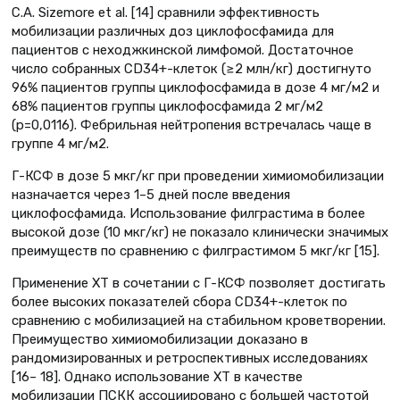
C.A. Sizemore et al. [14] сравнили эффективность
мобилизации различных доз циклофосфамида для
пациентов с неходжкинской лимфомой. Достаточное
число собранных CD34+-клеток (≥2 млн/кг) достигнуто
96% пациентов группы циклофосфамида в дозе 4 мг/м2 и
68% пациентов группы циклофосфамида 2 мг/м2
(p=0,0116). Фебрильная нейтропения встречалась чаще в
группе 4 мг/м2.
Г-КСФ в дозе 5 мкг/кг при проведении химиомобилизации
назначается через 1–5 дней после введения
циклофосфамида. Использование филграстима в более
высокой дозе (10 мкг/кг) не показало клинически значимых
преимуществ по сравнению с филграстимом 5 мкг/кг [15].
Применение ХТ в сочетании с Г-КСФ позволяет достигать
более высоких показателей сбора CD34+-клеток по
сравнению с мобилизацией на стабильном кроветворении.
Преимущество химиомобилизации доказано в
рандомизированных и ретроспективных исследованиях
[16– 18]. Однако использование ХТ в качестве
мобилизации ПСКК ассоциировано с большей частотой