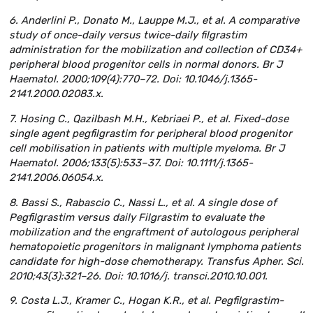
6. Anderlini P., Donato M., Lauppe M.J., et al. A comparative
study of once-daily versus twice-daily filgrastim
administration for the mobilization and collection of CD34+
peripheral blood progenitor cells in normal donors. Br J
Haematol. 2000;109(4):770–72. Doi: 10.1046/j.1365-
2141.2000.02083.x.
7. Hosing C., Qazilbash M.H., Kebriaei P., et al. Fixed-dose
single agent pegfilgrastim for peripheral blood progenitor
cell mobilisation in patients with multiple myeloma. Br J
Haematol. 2006;133(5):533–37. Doi: 10.1111/j.1365-
2141.2006.06054.x.
8. Bassi S., Rabascio C., Nassi L., et al. A single dose of
Pegfilgrastim versus daily Filgrastim to evaluate the
mobilization and the engraftment of autologous peripheral
hematopoietic progenitors in malignant lymphoma patients
candidate for high-dose chemotherapy. Transfus Apher. Sci.
2010;43(3):321–26. Doi: 10.1016/j. transci.2010.10.001.
9. Costa L.J., Kramer C., Hogan K.R., et al. Pegfilgrastim-