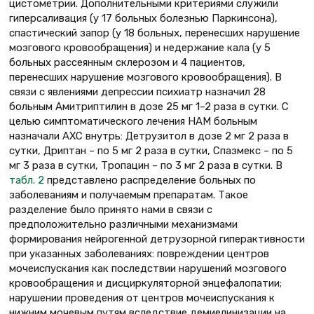
цистометрии. Дополнительными критериями служили
гиперсаливация (у 17 больных болезнью Паркинсона),
спастический запор (у 18 больных, перенесших нарушение
мозгового кровообращения) и недержание кала (у 5
больных рассеянным склерозом и 4 пациентов,
перенесших нарушение мозгового кровообращения). В
связи с явлениями депрессии психиатр назначил 28
больным Амитриптилин в дозе 25 мг 1–2 раза в сутки. С
целью симптоматического лечения НАМ больным
назначали АХС внутрь: Детрузитол в дозе 2 мг 2 раза в
сутки, Дриптан – по 5 мг 2 раза в сутки, Спазмекс – по 5
мг 3 раза в сутки, Тропацин – по 3 мг 2 раза в сутки. В
табл. 2
представлено распределение больных по
заболеваниям и получаемым препаратам. Такое
разделение было принято нами в связи с
предположительно различными механизмами
формирования нейрогенной детрузорной гиперактивности
при указанных заболеваниях: повреждении центров
мочеиспускания как последствии нарушений мозгового
кровообращения и дисциркуляторной энцефалопатии;
нарушении проведения от центров мочеиспускания к
нижним мочевым путям вследствие демиелинизации на