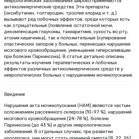
неврологических заболеваниях широко применяются
антихолинергические средства. Эти препараты
(оксибутинин, толтеродин, троспия хлорид и т. д.)
вызывают ряд побочных эффектов, среди которых есть
как отрицательные (появление остаточной мочи,
декомпенсация глаукомы, тахиаритмия, сухость во рту,
атония кишечника), так и положительные (купирование
спастических запоров у больных, перенесших нарушение
мозгового кровообращения, уменьшение гиперсаливации
при болезни Паркинсона). В статье детально описаны
результаты изучения терапевтических и побочных
эффектов различных антихолинергических средств у
неврологических больных с нарушениями мочеиспускания.
Введение
Нарушения акта мочеиспускания (НАМ) являются частым
осложнением рассеянного склероза (10–97 %), нарушений
мозгового кровообращения (24–78 %), болезни
Паркинсона (до 43 %) и других неврологических
заболеваний. В отдельных случаях, при развитии
уросепсиса, они могут стать причиной смерти [8, 22, 26].