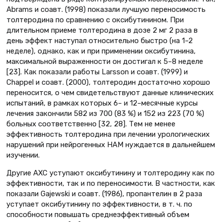
Abrams и соавт. (1998) показали лучшую переносимость
толтеродина по сравнению с оксибутинином. При
длительном приеме толтеродина в дозе 2 мг 2 раза в
день эффект наступал относительно быстро (на 1–2
неделе), однако, как и при применении оксибутинина,
максимальной выраженности он достигал к 5–8 неделе
[23]. Как показали работы Larsson и соавт. (1999) и
Chappel и соавт. (2000), толтеродин достаточно хорошо
переносится, о чем свидетельствуют данные клинических
испытаний, в рамках которых 6– и 12–месячные курсы
лечения закончили 582 из 700 (83 %) и 152 из 223 (70 %)
больных соответственно [32, 28]. Тем не менее
эффективность толтеродина при лечении урологических
нарушений при нейрогенных НАМ нуждается в дальнейшем
изучении.
Другие АХС уступают оксибутинину и толтеродину как по
эффективности, так и по переносимости. В частности, как
показали Gajewski и соавт. (1986), пропантелин в 2 раза
уступает оксибутинину по эффективности, в т. ч. по
способности повышать среднеэффективный объем