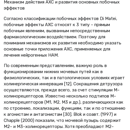
Механизм действия АХС и развития основных побочных
эффектов
Согласно классификации побочных эффектов Di Matei,
побочные эффекты АХС относят к 3 типу – прямым
побочным явлениям, вызванным непосредственным
фармакологическим воздействием. Поэтому для
понимания механизмов их развития необходимо указать
основные точки приложения АХС, применяемых для
лечения нейрогенных НАМ.
По современным представлениям, важную роль в
функционировании нижних мочевых путей как в
физиологических, так и в патологических условиях играет
холинергическая иннервация [12]. Сокращения детрузора
осуществляются, прежде всего, за счет стимуляции М–
холинорецепторов. Известно несколько подтипов М–
холинорецепторов (М1, М2, М3 и др.), различающихся как
по строению, локализации, функциям, так и по отношению
к агонистам и антагонистам [30]. Blok и соавт. (1997) и
Chapple (2000) показали, что мочевой пузырь содержит
М2– и М3–холинорецепторы. Хотя преобладают М2–