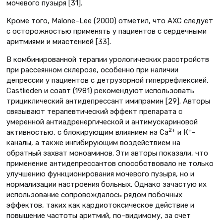
мочевого пузыря [31].
Кроме того, Malone–Lee (2000) отметил, что АХС следует
с осторожностью применять у пациентов с сердечными
аритмиями и миастенией [33].
В комбинированной терапии урологических расстройств
при рассеянном склерозе, особенно при наличии
депрессии у пациентов с детрузорной гиперрефлексией,
Castlieden и соавт (1981) рекомендуют использовать
трициклический антидепрессант имипрамин [29]. Авторы
связывают терапевтический эффект препарата с
умеренной антиадренергической и антимускариновой
2+
+
активностью, с блокирующим влиянием на Са
и К
–
каналы, а также ингибирующим воздействием на
обратный захват моноаминов. Эти авторы показали, что
применение антидепрессантов способствовало не только
улучшению функционирования мочевого пузыря, но и
нормализации настроения больных. Однако зачастую их
использование сопровождалось рядом побочных
эффектов, таких как кардиотоксическое действие и
повышение частоты аритмий, по–видимому, за счет