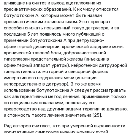
влияющие на синтез и выход ацетилхолина из
пресинаптических образований. К их числу относится
ботулотоксин А, который может быть назван
пресинаптическим холинолитиком. Этот препарат
способен снижать повышенный тонус детрузора, и за
последние 5 лет появилось много публикаций о
применении ботулотоксина А при детрузорно–
сфинктерной диссинергии, хронической задержке мочи,
хронической тазовой боли, доброкачественной
гиперплазии предстательной железы (инъекции в
сфинктерный аппарат уретры), нейрогенной детрузорной
гиперактивности, моторной и сенсорной формах
императивного недержания мочи (инъекции
непосредственно в детрузор). В то же время
использование ботулотоксина А следует рассматривать
как альтернативный метод лечения, применяемый только
по специальным показаниям, поскольку его
превосходство над другими видами терапии не доказано,
а стоимость такого лечения значительна [25].
Ряд авторов считают, что при умеренной выраженности
ирритативных симптомов нижних мочевых путей