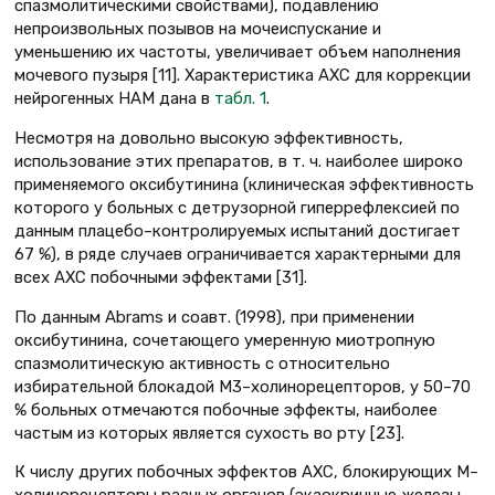
спазмолитическими свойствами), подавлению
непроизвольных позывов на мочеиспускание и
уменьшению их частоты, увеличивает объем наполнения
мочевого пузыря [11]. Характеристика АХС для коррекции
нейрогенных НАМ дана в
табл. 1
.
Несмотря на довольно высокую эффективность,
использование этих препаратов, в т. ч. наиболее широко
применяемого оксибутинина (клиническая эффективность
которого у больных с детрузорной гиперрефлексией по
данным плацебо–контролируемых испытаний достигает
67 %), в ряде случаев ограничивается характерными для
всех АХС побочными эффектами [31].
По данным Abrams и соавт. (1998), при применении
оксибутинина, сочетающего умеренную миотропную
спазмолитическую активность с относительно
избирательной блокадой М3–холинорецепторов, у 50–70
% больных отмечаются побочные эффекты, наиболее
частым из которых является сухость во рту [23].
К числу других побочных эффектов АХС, блокирующих М–