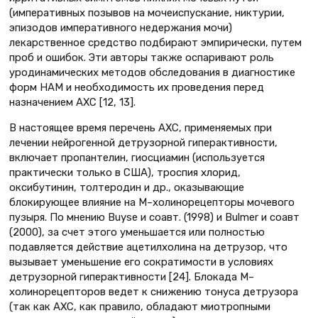
(императивных позывов на мочеиспускание, никтурии,
эпизодов императивного недержания мочи)
лекарственное средство подбирают эмпирически, путем
проб и ошибок. Эти авторы также оспаривают роль
уродинамических методов обследования в диагностике
форм НАМ и необходимость их проведения перед
назначением АХС [12, 13].
В настоящее время перечень АХС, применяемых при
лечении нейрогенной детрузорной гиперактивности,
включает пропантелин, гиосциамин (используется
практически только в США), троспия хлорид,
оксибутинин, толтеродин и др., оказывающие
блокирующее влияние на М–холинорецепторы мочевого
пузыря. По мнению Buyse и соавт. (1998) и Bulmer и соавт
(2000), за счет этого уменьшается или полностью
подавляется действие ацетилхолина на детрузор, что
вызывает уменьшение его сократимости в условиях
детрузорной гиперактивности [24]. Блокада М–
холинорецепторов ведет к снижению тонуса детрузора
(так как АХС, как правило, обладают миотропными