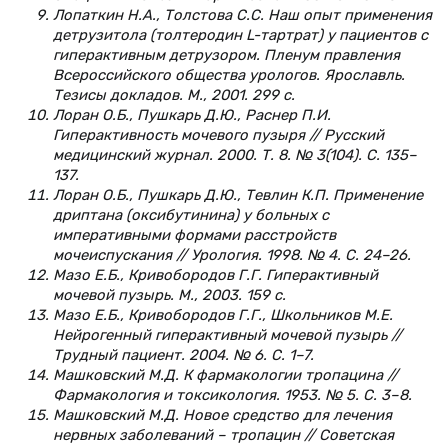
Лопаткин Н.А., Толстова С.С. Наш опыт применения
детрузитола (толтеродин L-тартрат) у пациентов с
гиперактивным детрузором. Пленум правления
Всероссийского общества урологов. Ярославль.
Тезисы докладов. М., 2001. 299 с.
Лоран О.Б., Пушкарь Д.Ю., Раснер П.И.
Гиперактивность мочевого пузыря // Русский
медицинский журнал. 2000. Т. 8. № 3(104). С. 135–
137.
Лоран О.Б., Пушкарь Д.Ю., Тевлин К.П. Применение
дриптана (оксибутинина) у больных с
императивными формами расстройств
мочеиспускания // Урология. 1998. № 4. С. 24–26.
Мазо Е.Б., Кривобородов Г.Г. Гиперактивный
мочевой пузырь. М., 2003. 159 с.
Мазо Е.Б., Кривобородов Г.Г., Школьников М.Е.
Нейрогенный гиперактивный мочевой пузырь //
Трудный пациент. 2004. № 6. С. 1–7.
Машковский М.Д. К фармакологии тропацина //
Фармакология и токсикология. 1953. № 5. С. 3–8.
Машковский М.Д. Новое средство для лечения
нервных заболеваний – тропацин // Советская