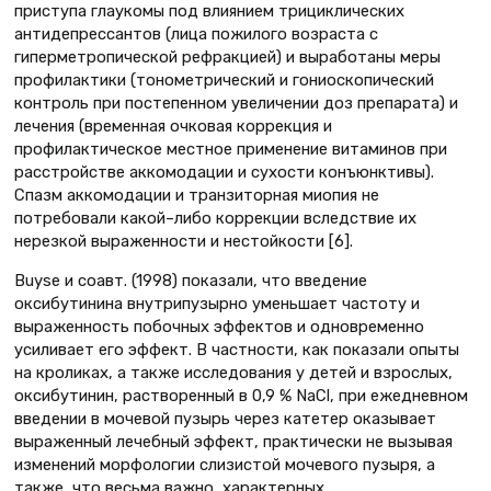
приступа глаукомы под влиянием трициклических
антидепрессантов (лица пожилого возраста с
гиперметропической рефракцией) и выработаны меры
профилактики (тонометрический и гониоскопический
контроль при постепенном увеличении доз препарата) и
лечения (временная очковая коррекция и
профилактическое местное применение витаминов при
расстройстве аккомодации и сухости конъюнктивы).
Спазм аккомодации и транзиторная миопия не
потребовали какой–либо коррекции вследствие их
нерезкой выраженности и нестойкости [6].
Buyse и соавт. (1998) показали, что введение
оксибутинина внутрипузырно уменьшает частоту и
выраженность побочных эффектов и одновременно
усиливает его эффект. В частности, как показали опыты
на кроликах, а также исследования у детей и взрослых,
оксибутинин, растворенный в 0,9 % NaCl, при ежедневном
введении в мочевой пузырь через катетер оказывает
выраженный лечебный эффект, практически не вызывая
изменений морфологии слизистой мочевого пузыря, а
также, что весьма важно, характерных