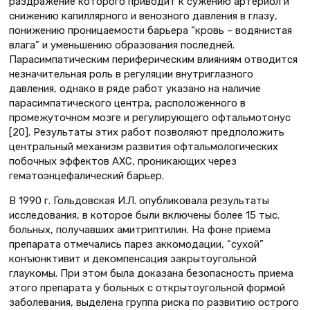
раздражение которого приводит к сужению артериол и
снижению капиллярного и венозного давления в глазу,
понижению проницаемости барьера “кровь – водянистая
влага” и уменьшению образования последней.
Парасимпатическим периферическим влияниям отводится
незначительная роль в регуляции внутриглазного
давления, однако в ряде работ указано на наличие
парасимпатического центра, расположенного в
промежуточном мозге и регулирующего офтальмотонус
[20]. Результаты этих работ позволяют предположить
центральный механизм развития офтальмологических
побочных эффектов АХС, проникающих через
гематоэнцефалический барьер.
В 1990 г. Гольдовская И.Л. опубликовала результаты
исследования, в которое были включены более 15 тыс.
больных, получавших амитриптилин. На фоне приема
препарата отмечались парез аккомодации, “сухой”
конъюнктивит и декомпенсация закрытоугольной
глаукомы. При этом была доказана безопасность приема
этого препарата у больных с открытоугольной формой
заболевания, выделена группа риска по развитию острого