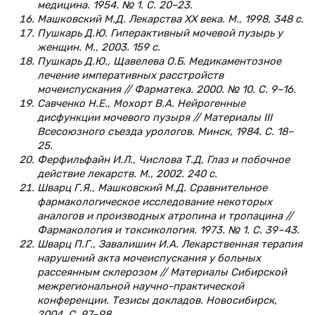
медицина. 1954. № 1. С. 20–23.
Машковский М.Д. Лекарства ХХ века. М., 1998, 348 с.
Пушкарь Д.Ю. Гиперактивный мочевой пузырь у
женщин. М., 2003. 159 с.
Пушкарь Д.Ю., Щавелева О.Б. Медикаментозное
лечение императивных расстройств
мочеиспускания // Фарматека. 2000. № 10. С. 9–16.
Савченко Н.Е., Мохорт В.А. Нейрогенные
дисфункции мочевого пузыря // Материалы III
Всесоюзного съезда урологов. Минск, 1984. С. 18–
25.
Ферфильфайн И.Л., Числова Т.Д, Глаз и побочное
действие лекарств. М., 2002. 240 с.
Шварц Г.Я., Машковский М.Д. Сравнительное
фармакологическое исследование некоторых
аналогов и производных атропина и тропацина //
Фармакология и токсикология. 1973. № 1. С. 39–43.
Шварц П.Г., Завалишин И.А. Лекарственная терапия
нарушений акта мочеиспускания у больных
рассеянным склерозом // Материалы Сибирской
межрегиональной научно-практической
конференции. Тезисы докладов. Новосибирск,
2004. С. 97–98.