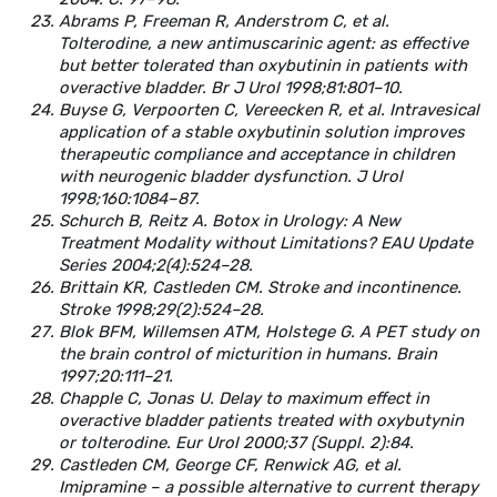
Abrams P, Freeman R, Anderstrom C, et al.
Tolterodine, a new antimuscarinic agent: as effective
but better tolerated than oxybutinin in patients with
overactive bladder. Br J Urol 1998;81:801–10.
Buyse G, Verpoorten C, Vereecken R, et al. Intravesical
application of a stable oxybutinin solution improves
therapeutic compliance and acceptance in children
with neurogenic bladder dysfunction. J Urol
1998;160:1084–87.
Schurch B, Reitz A. Botox in Urology: A New
Treatment Modality without Limitations? EAU Update
Series 2004;2(4):524–28.
Brittain KR, Castleden CM. Stroke and incontinence.
Stroke 1998;29(2):524–28.
Blok BFM, Willemsen ATM, Holstege G. A PET study on
the brain control of micturition in humans. Brain
1997;20:111–21.
Chapple C, Jonas U. Delay to maximum effect in
overactive bladder patients treated with oxybutynin
or tolterodine. Eur Urol 2000;37 (Suppl. 2):84.
Castleden CM, George CF, Renwick AG, et al.
Imipramine – a possible alternative to current therapy