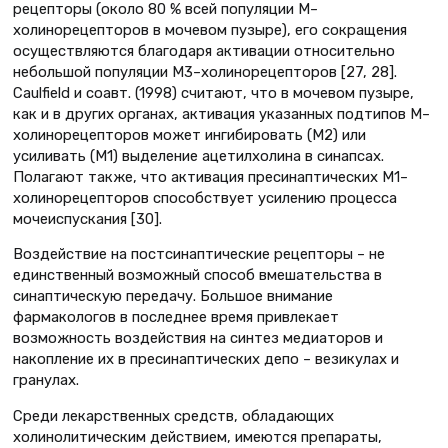
рецепторы (около 80 % всей популяции М–
холинорецепторов в мочевом пузыре), его сокращения
осуществляются благодаря активации относительно
небольшой популяции М3–холинорецепторов [27, 28].
Сaulfield и соавт. (1998) считают, что в мочевом пузыре,
как и в других органах, активация указанных подтипов М–
холинорецепторов может ингибировать (М2) или
усиливать (М1) выделение ацетилхолина в синапсах.
Полагают также, что активация пресинаптических М1–
холинорецепторов способствует усилению процесса
мочеиспускания [30].
Воздействие на постсинаптические рецепторы – не
единственный возможный способ вмешательства в
синаптическую передачу. Большое внимание
фармакологов в последнее время привлекает
возможность воздействия на синтез медиаторов и
накопление их в пресинаптических депо – везикулах и
гранулах.
Среди лекарственных средств, обладающих
холинолитическим действием, имеются препараты,