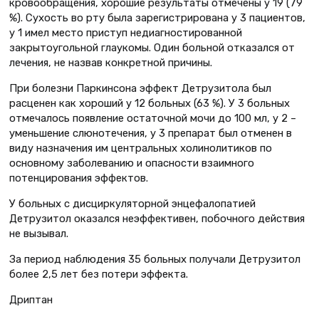
кровообращения, хорошие результаты отмечены у 19 (79
%). Сухость во рту была зарегистрирована у 3 пациентов,
у 1 имел место приступ недиагностированной
закрытоугольной глаукомы. Один больной отказался от
лечения, не назвав конкретной причины.
При болезни Паркинсона эффект Детрузитола был
расценен как хороший у 12 больных (63 %). У 3 больных
отмечалось появление остаточной мочи до 100 мл, у 2 –
уменьшение слюнотечения, у 3 препарат был отменен в
виду назначения им центральных холинолитиков по
основному заболеванию и опасности взаимного
потенцирования эффектов.
У больных с дисциркуляторной энцефалопатией
Детрузитол оказался неэффективен, побочного действия
не вызывал.
За период наблюдения 35 больных получали Детрузитол
более 2,5 лет без потери эффекта.
Дриптан