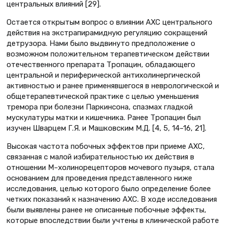
центральных влияний [29].
Остается открытым вопрос о влиянии АХС центрального
действия на экстрапирамидную регуляцию сокращений
детрузора. Нами было выдвинуто предположение о
возможном положительном терапевтическом действии
отечественного препарата Тропацин, обладающего
центральной и периферической антихолинергической
активностью и ранее применявшегося в неврологической и
общетерапевтической практике с целью уменьшения
тремора при болезни Паркинсона, спазмах гладкой
мускулатуры матки и кишечника. Ранее Тропацин был
изучен Шварцем Г.Я. и Машковским М.Д. [4, 5, 14–16, 21].
Высокая частота побочных эффектов при приеме АХС,
связанная с малой избирательностью их действия в
отношении М–холинорецепторов мочевого пузыря, стала
основанием для проведения представленного ниже
исследования, целью которого было определение более
четких показаний к назначению АХС. В ходе исследования
были выявлены ранее не описанные побочные эффекты,
которые впоследствии были учтены в клинической работе