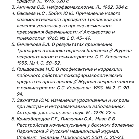
средств. Л., 1975. 320 с.
Аничков С.В. Нейрофармакология. Л., 1982. 384 с.
Бакшеев Н.С., Бобик Ю.Ю. Применение нового
спазмолитического препарата Тропацина для
лечения угрожающего преждевременного
прерывания беременности // Акушерство и
гинекология. 1960. № 1. С. 45–49.
Быченкова Е.А. О результатах применения
Тропацина в клинике нервных болезней // Журнал
невропатологии и психиатрии им. С.С. Корсакова.
1955. № 1. С. 50–52.
Гольдовская И.Л. О профилактике и коррекции
побочного действия психофармакологических
средств на орган зрения // Журнал невропатологии
и психиатрии им. С.С. Корсакова. 1990. № 2. С. 90–
94.
Захматов Ю.М. Изменения уродинамики и их роль
при экстра- и интравезикальных заболеваниях.
Автореф. дис. канд. мед. наук. М., 1978. 22 с.
Кривобородов Г.Г., Пискулин С.А., Мазо Е.Б.
Расстройства мочеиспускания у больных болезнью
Паркинсона // Русский медицинский журнал.
Спецвып. “Болезнь Паркинсона”. 2001. С. 20–23.