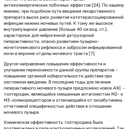
антихолинергических побочных эффектов [24]. По нашему
мнению, при подобном пути введения лекарственного
препарата высок риск развития катетерассоциированной
инфекции нижних мочевых путей. К тому же высокое
внутрипузырное давление (больше 40 см вод. ст.),
характерное для нейрогенной детрузорной
гиперактивности, опасно развитием пузырно–
мочеточникового рефлюкса и забросом инфицированной
мочи в верхние отделы мочевого тракта [7].
Другое направление повышения эффективности и
улучшения переносимости данной группы препаратов –
повышение органной избирательности действия при
системном введении. В последние годы для лечения
гиперактивного мочевого пузыря предложено новое АХС –
толтеродин, являющийся смешанным антагонистом М2– и
М3–холинорецепторов и отличающийся от оксибутинина
отчетливой специфичностью действия в отношении
мочевого пузыря.
Клиническая эффективность толтеродина была
подтверждена в ряде контролируемых исследований. Так,