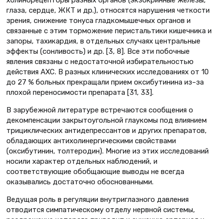
холинорецепторы разных органов (экзокринные железы,
глаза, сердце, ЖКТ и др.), относятся нарушения четкости
зрения, снижение тонуса гладкомышечных органов и
связанные с этим торможение перистальтики кишечника и
запоры, тахикардия, в отдельных случаях центральные
эффекты (сонливость) и др. [3, 8]. Все эти побочные
явления связаны с недостаточной избирательностью
действия АХС. В разных клинических исследованиях от 10
до 27 % больных прекращали прием оксибутинина из–за
плохой переносимости препарата [31, 33].
В зарубежной литературе встречаются сообщения о
декомпенсации закрытоугольной глаукомы под влиянием
трициклических антидепрессантов и других препаратов,
обладающих антихолинергическими свойствами
(оксибутинин, толтеродин). Многие из этих исследований
носили характер отдельных наблюдений, и
соответствующие обобщающие выводы не всегда
оказывались достаточно обоснованными.
Ведущая роль в регуляции внутриглазного давления
отводится симпатическому отделу нервной системы,