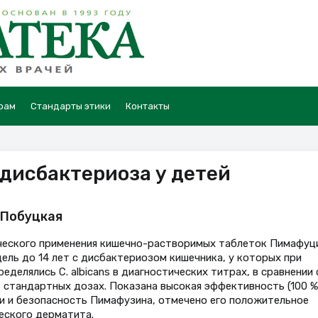
рам
Стандарты этики
Контакты
дисбактериоза у детей
. Побуцкая
ческого применения кишечно-растворимых таблеток Пимафуц
дель до 14 лет с дисбактериозом кишечника, у которых при
делялись C. albicans в диагностических титрах, в сравнении 
в стандартных дозах. Показана высокая эффективность (100 %
и и безопасность Пимафузина, отмечено его положительное
еского дерматита.