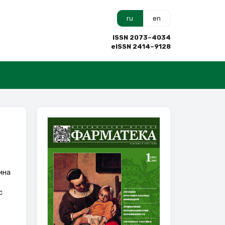
ru
en
ISSN 2073–4034
eISSN 2414–9128
ина
с