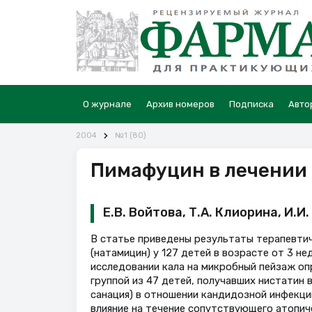
О журнале
Архив номеров
Подписка
Авто
2004
№1 (80)
Пимафуцин в лечении 
Е.В. Войтова, Т.А. Клиорина, И.И
В статье приведены результаты терапевти
(натамицин) у 127 детей в возрасте от 3 не
исследовании кала на микробный пейзаж опре
группой из 47 детей, получавших нистатин 
санация) в отношении кандидозной инфекци
влияние на течение сопутствующего атопич