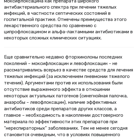
моксифлоксацина как препарата широкого
антибактериального спектра при лечении тяжелых
инфекций, в частности септических состояний в
госпитальной практике. Отмечены преимущества этого
лекарственного средства по сравнению с
ципрофлоксацином и альфа-лактамными антибиотиками в
некоторых сложных клинических ситуациях.
Еще сравнительно недавно фторхинолоны последних
поколений – моксифлоксацин и левофлоксацин – не
рассматривались всерьез в качестве средств для лечения
тяжелых инфекций (за исключением пневмонии тяжелого
течения). Аргументами против их использования были
отсутствие выраженного эффекта в отношении
некоторых актуальных патогенов (синегнойная палочка,
анаэробы – левофлоксацин), наличие эффективных
антибиотиков среди препаратов других классов, а
главное – необходимость в накоплении достоверного
материала по эффективности этих препаратов при
“нереспираторных” заболеваниях. Тем не менее сегодня
становится очевидным, что в условиях повышенного