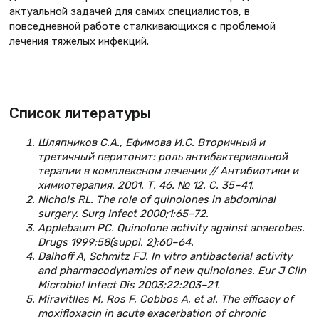
актуальной задачей для самих специалистов, в
повседневной работе сталкивающихся с проблемой
лечения тяжелых инфекций.
Список литературы
Шляпников С.А., Ефимова И.С. Вторичный и
третичный перитонит: роль антибактериальной
терапии в комплексном лечении // Антибиотики и
химиотерапия. 2001. Т. 46. № 12. С. 35–41.
Nichols RL. The role of quinolones in abdominal
surgery. Surg Infect 2000;1:65–72.
Applebaum PC. Quinolone activity against anaerobes.
Drugs 1999;58(suppl. 2):60–64.
Dalhoff A, Schmitz FJ. In vitro antibacterial activity
and pharmacodynamics of new quinolones. Eur J Clin
Microbiol Infect Dis 2003;22:203–21.
Miravitlles M, Ros F, Cobbos A, et al. The efficacy of
moxifloxacin in acute exacerbation of chronic