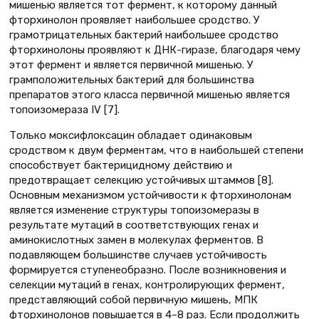
мишенью является тот фермент, к которому данный
фторхинолон проявляет наибольшее сродство. У
грамотрицательных бактерий наибольшее сродство
фторхинолоны проявляют к ДНК-гиразе, благодаря чему
этот фермент и является первичной мишенью. У
грамположительных бактерий для большинства
препаратов этого класса первичной мишенью является
топоизомераза IV [7].
Только моксифлоксацин обладает одинаковым
сродством к двум ферментам, что в наибольшей степени
способствует бактерицидному действию и
предотвращает селекцию устойчивых штаммов [8].
Основным механизмом устойчивости к фторхинолонам
является изменение структуры топоизомеразы в
результате мутаций в соответствующих генах и
аминокислотных замен в молекулах ферментов. В
подавляющем большинстве случаев устойчивость
формируется ступенеобразно. После возникновения и
селекции мутаций в генах, контролирующих фермент,
представляющий собой первичную мишень, МПК
фторхинолонов повышается в 4–8 раз. Если продолжить