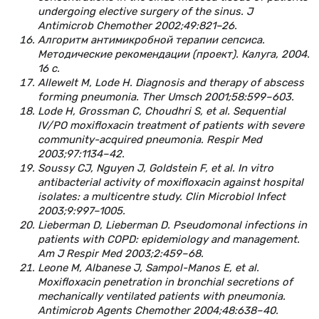
undergoing elective surgery of the sinus. J
Antimicrob Chemother 2002;49:821–26.
Алгоритм антимикробной терапии сепсиса.
Методические рекомендации (проект). Калуга, 2004.
16 с.
Allewelt M, Lode H. Diagnosis and therapy of abscess
forming pneumonia. Ther Umsch 2001;58:599–603.
Lode H, Grossman C, Choudhri S, et al. Sequential
IV/PO moxifloxacin treatment of patients with severe
community-acquired pneumonia. Respir Med
2003;97:1134–42.
Soussy CJ, Nguyen J, Goldstein F, et al. In vitro
antibacterial activity of moxifloxacin against hospital
isolates: a multicentre study. Clin Microbiol Infect
2003;9:997–1005.
Lieberman D, Lieberman D. Pseudomonal infections in
patients with COPD: epidemiology and management.
Am J Respir Med 2003;2:459–68.
Leone M, Albanese J, Sampol-Manos E, et al.
Moxifloxacin penetration in bronchial secretions of
mechanically ventilated patients with pneumonia.
Antimicrob Agents Chemother 2004;48:638–40.