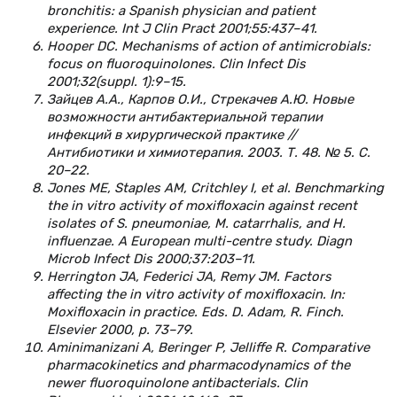
bronchitis: a Spanish physician and patient
experience. Int J Clin Pract 2001;55:437–41.
Hooper DC. Mechanisms of action of antimicrobials:
focus on fluoroquinolones. Clin Infect Dis
2001;32(suppl. 1):9–15.
Зайцев А.А., Карпов О.И., Стрекачев А.Ю. Новые
возможности антибактериальной терапии
инфекций в хирургической практике //
Антибиотики и химиотерапия. 2003. Т. 48. № 5. С.
20–22.
Jones ME, Staples AM, Critchley I, et al. Benchmarking
the in vitro activity of moxifloxacin against recent
isolates of S. pneumoniae, M. catarrhalis, and H.
influenzae. A European multi-centre study. Diagn
Microb Infect Dis 2000;37:203–11.
Herrington JA, Federici JA, Remy JM. Factors
affecting the in vitro activity of moxifloxacin. In:
Moxifloxacin in practice. Eds. D. Adam, R. Finch.
Elsevier 2000, р. 73–79.
Aminimanizani A, Beringer P, Jelliffe R. Comparative
pharmacokinetics and pharmacodynamics of the
newer fluoroquinolone antibacterials. Clin