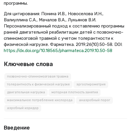
программы.
Для цитирования: Понина И.В., Новоселова И.Н.,
Валиуллина С.А., Мачалов В.А., Лукьянов В.И.
Персонализированный подход к составлению программы
ранней двигательной реабилитации детей с позвоночно-
спинномозговой травмой с учетом толерантности к
физической нагрузке. Фарматека. 2019;26(10):50–58. DOI:
https://dx.doi.org/10.18565/pharmateca.2019.10.50-58
Ключевые слова
позвоночно-спинномозговая травма
толерантность к физической нагрузке
эргоспирометрия
двигательная нагрузка
моторная плотность занятия
максимальное потребление кислорода
анаэробный порог
аэробный коридор
Введение