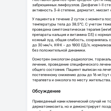
забрюшинных лимфоузлов. Дисфагия I–II сте
активность 3-й степени, дерматит, миозит
У пациента в течение 2 суток с момента п
температуры тела до 38,5°С. С учетом тяже
проведена симптоматическая терапия (инги
препараты кальция и витамина D3) с норма
кожный зуд, общая слабость, сохранялась 
до 30 мм/ч, КФК – до 1800 ЕД/л, нормализ
без положительной динамики.
Осмотрен онкологом-радиологом, торакаль
лечение, проведение специфического лечен
общего состояния. Пациент выписан на леч
постепенному снижению дозы до 16 мг/сут
терапевта и онколога по месту жительства.
Обсуждение
Приведенный нами клинический случай не т
дерматомиозита, но и демонстрирует позд