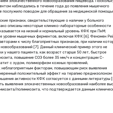
ичием злокачественного новообразования пищевода. Поскольк
ентом наблюдались в течение года до появления мышечного
не послужило поводом для обращения за медицинской помощь
кие признаки, свидетельствующие о наличии у больного
нако описаны некоторые клинико-лабораторные особенности
указывается на низкий и нормальный уровень КФК при ПнМ;
е уровни мышечных ферментов, включая КФК [6]. Феномен Ре
вторами к числу благоприятных признаков, при наличии кото
новообразований [7]. Данный клинический пример этого не
и у нашего пациента, как возраст старше 50 лет, быстрое
озита, повышение СОЭ более 35 мм/ч и концентрации С-
атит с зудом, полиморфизм кожных проявлений,
 к неблагоприятным факторам, повышающим риск выявления
 Умеренный положительный эффект на терапию преднизолоном 
ньшения активности КФК согласуется с данными литературы [5
сть выявления злокачественных новообразований наиболее вы
омиозита/полимиозита, что подтверждается данным клиничес