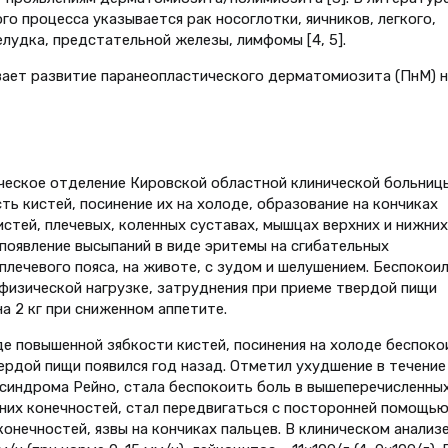
о процесса указывается рак носоглотки, яичников, легкого,
лудка, предстательной железы, лимфомы [4, 5].
вает развитие паранеопластического дерматомиозита (ПнМ) н
ическое отделение Кировской областной клинической больниц
ть кистей, посинение их на холоде, образование на кончиках
кистей, плечевых, коленных суставах, мышцах верхних и нижних
появление высыпаний в виде эритемы на сгибательных
 плечевого пояса, на животе, с зудом и шелушением. Беспокои
физической нагрузке, затруднения при приеме твердой пищи
а 2 кг при сниженном аппетите.
де повышенной зябкости кистей, посинения на холоде беспоко
ердой пищи появился год назад. Отметил ухудшение в течение
 синдрома Рейно, стала беспокоить боль в вышеперечисленны
жних конечностей, стал передвигаться с посторонней помощью
конечностей, язвы на кончиках пальцев. В клиническом анализ