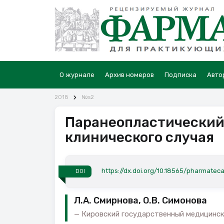
О журнале
Архив номеров
Подписка
Авто
2018
№s2
Паранеопластический
клинического случая
https://dx.doi.org/10.18565/pharmateca
DOI
Л.А. Смирнова, О.В. Симонова
Кировский государственный медицински