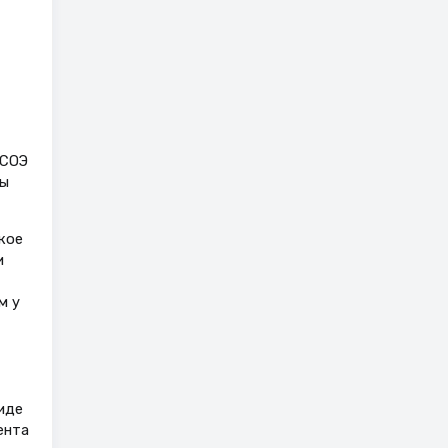
,
 СОЭ
ты
кое
и
м у
иде
ента