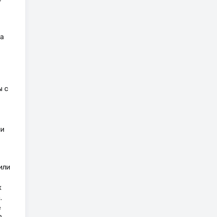
а
ы с
ли
или
х
.
е