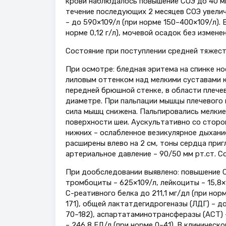
крови наблюдалось повышение СОЭ до 40 мм/ч
течение последующих 2 месяцев СОЭ увелич
– до 590×109/л (при норме 150–400×109/л). 
норме 0,12 г/л), мочевой осадок без изменен
Состояние при поступлении средней тяжести
При осмотре: бледная эритема на спинке но
лиловым оттенком над мелкими суставами к
передней брюшной стенке, в области плече
диаметре. При пальпации мышцы плечевого 
сила мышц снижена. Пальпировались мелкие
поверхности шеи. Аускультативно со сторо
нижних – ослабленное везикулярное дыхани
расширены влево на 2 см, тоны сердца приг
артериальное давление – 90/50 мм рт.ст. 
При дообследовании выявлено: повышение СОЭ
тромбоциты – 625×109/л, лейкоциты – 15,8×
С-реативного белка до 211,1 мг/дл (при но
171), общей лактатдегидрогеназы (ЛДГ) – до
70–182), аспартатаминотрансферазы (АСТ) –
– 246,8 ЕД/л (при норме 0–41). В клиническо