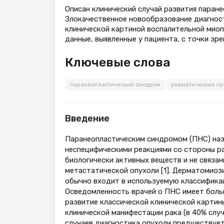
Описан клинический случай развития паран
Злокачественное новообразование диагност
клинической картиной воспалительной миоп
данные, выявленные у пациента, с точки зр
Ключевые слова
паранеопластический синдром
ревматические п
Введение
Паранеопластическим синдромом (ПНС) наз
неспецифическими реакциями со стороны ра
биологически активных веществ и не связа
метастатической опухоли [1]. Дерматомиоз
обычно входит в используемую классификаци
Осведомленность врачей о ПНС имеет больш
развитие классической клинической карт
клинической манифестации рака (в 40% случ
случаев диагностика опухоли предшествует