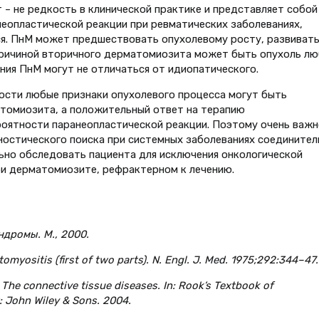
– не редкость в клинической практике и представляет собой
неопластической реакции при ревматических заболеваниях,
ся. ПнМ может предшествовать опухолевому росту, развивать
 Причиной вторичного дерматомиозита может быть опухоль л
ния ПнМ могут не отличаться от идиопатического.
ости любые признаки опухолевого процесса могут быть
атомиозита, а положительный ответ на терапию
оятности паранеопластической реакции. Поэтому очень важн
остического поиска при системных заболеваниях соединител
льно обследовать пациента для исключения онкологической
при дерматомиозите, рефрактерном к лечению.
ндромы. М., 2000.
omyositis (first of two parts). N. Engl. J. Med. 1975;292:344–47.
C. The connective tissue diseases. In: Rook’s Textbook of
: John Wiley & Sons. 2004.