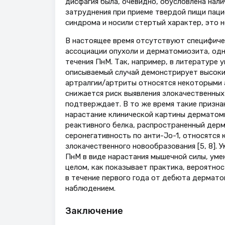
дисфагия была, очевидно, обусловлена нал
затруднения при приеме твердой пищи паци
синдрома и носили стертый характер, это 
В настоящее время отсутствуют специфичес
ассоциации опухоли и дерматомиозита, од
течения ПнМ. Так, например, в литературе 
описываемый случай демонстрирует высоки
артралгии/артриты относятся некоторыми а
снижается риск выявления злокачественных 
подтверждает. В то же время такие признак
нарастание клинической картины дерматоми
реактивного белка, распространенный дерм
серонегативность по анти-Jo-1, относятся
злокачественного новообразования [5, 8].
ПнМ в виде нарастания мышечной силы, уме
целом, как показывает практика, вероятно
в течение первого года от дебюта дермат
наблюдением.
Заключение