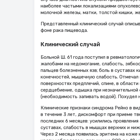
наиболее частыми локализациями опухолевог
молочной железы, матки, толстой кишки, же
Представленный клинический случай описы
фоне рака пищевода.
Клинический случай
Больной Ш. 61 года поступил в ревматолог
жалобами на недомогание, слабость, зябкос
пальцев болезненных язв; боль в суставах 
конечностей, мышечную слабость. Отмечал 
поверхностях предплечий, спине, в области
сердцебиение, одышка при незначительной 
(необходимость запивать водой). Похудел н
Клинические признаки синдрома Рейно в ви
в течение 3 лет, дискомфорт при приеме тв
последних 6 месяцев: усилились проявления
суставах, слабость в мышцах верхних и ни
Через 2 месяца появилась эритема на коже 