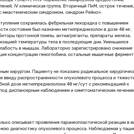
пеней, IV клиническая группа. Вторичный ПнМ, острое течение
 с миастеническим синдромом, синдром Рейно».
оступления сохранялась фебрильная лихорадка с повышением
сти состояния был назначен метилпреднизолон в дозе 48 мг,
биторы протонной помпы, антиагреганты, препараты железа,
лизацией температуры тела в последующие дни. Уменьшился
слабость в мышцах. Лабораторно зарегистрировано снижение
ация концентрации гемоглобина; остальные мышечные фермен
ным хирургом. Пациенту не показано радикальное хирургичес
ия ввиду распространенности опухолевого процесса и тяжест
ебной дозе метилпреднизолона 48 мг/сут с рекомендацией к
 под диспансерным наблюдением и симптоматическим лечение
олько описывает проявления паранеопластической реакции в в
нюю диагностику опухолевого процесса. Наблюдаемая у паци