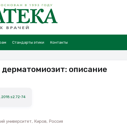
рам
Стандарты этики
Контакты
 дерматомиозит: описание
.2018.s2.72-74
й университет, Киров, Россия