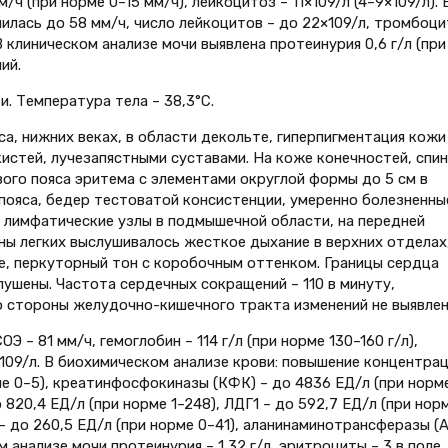
 (при норме 0–15 мм/ч), лейкоцитоз – 11×109/л (4–9×109/л). 
илась до 58 мм/ч, число лейкоцитов – до 22×109/л, тромбоц
В клиническом анализе мочи выявлена протеинурия 0,6 г/л (при
ий.
. Температура тела – 38,3°С.
са, нижних веках, в области декольте, гиперпигментация кожи
истей, лучезапястными суставами. На коже конечностей, спин
вого пояса эритема с элементами округлой формы до 5 см в
пояса, бедер тестоватой консистенции, умеренно болезненны
 лимфатические узлы в подмышечной области, на передней
ны легких выслушивалось жесткое дыхание в верхних отделах,
е, перкуторный тон с коробочным оттенком. Границы сердца
лушены. Частота сердечных сокращений – 110 в минуту,
Со стороны желудочно-кишечного тракта изменений не выявлен
 – 81 мм/ч, гемоглобин – 114 г/л (при норме 130–160 г/л),
109/л. В биохимическом анализе крови: повышение концентра
рме 0–5), креатинфосфокиназы (КФК) – до 4836 ЕД/л (при норм
 820,4 ЕД/л (при норме 1–248), ЛДГ1 – до 592,7 ЕД/л (при нор
 до 260,5 ЕД/л (при норме 0–41), аланинаминотрансферазы (
м анализе мочи протеинурия – 1,32 г/л, эритроциты – 3 в поле