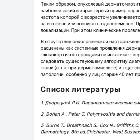
Таким образом, опухолевый дерматомиозит 
наиболее яркий и характерный пример пара
частота которой с возрастом увеличивает
на его фоне или возникать одновременно.
локализации. При этом клинические проявле
В отсутствие онкологической настороженн
расценены как системные проявления дерм
глюкокортикостероидами не исключает вер
следовать существующему алгоритму диагн
ткани (в т.ч. при дерматомиозите) и тщате
патологии, особенно у лиц старше 40 лет 
Список литературы
1. Дворецкий Л.И. Паранеопластические си
2. Bohan A., Peter J. Polymyositis and dermat
3. Burns T., Breathnach S., Cox N., Griffiths 
Dermatology. 8th ed.Chichester, West Sussex