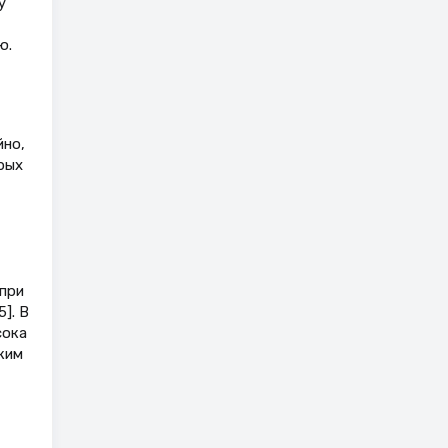
у
ю.
йно,
рых
при
]. В
сока
ким