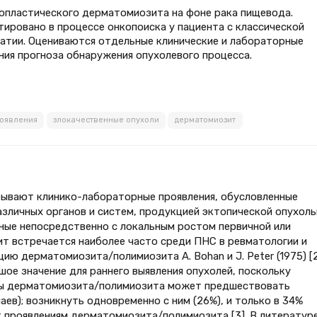
еопластического дерматомиозита на фоне рака пищевода.
ировано в процессе онкопоиска у пациента с классической
атии. Оцениваются отдельные клинические и лабораторные
ения прогноза обнаружения опухолевого процесса.
роявления
злокачественные опухоли
дерматомиозит
ывают клинико-лабораторные проявления, обусловленные
зличных органов и систем, продукцией эктопической опухол
нные непосредственно с локальным ростом первичной или
ит встречается наиболее часто среди ПНС в ревматологии и
ю дерматомиозита/полимиозита A. Bohan и J. Peter (1975) [2
ое значение для раннего выявления опухолей, поскольку
ины дерматомиозита/полимиозита может предшествовать
аев); возникнуть одновременно с ним (26%), и только в 34%
 проявлениям дерматомиозита/полимиозита [3]. В литератур