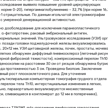
 исследование выявило повышение уровней циркулирующих
 норме 0–20), гипергаммаглобулинемию – 32,7% (при норме 16,
o-1 отрицательные. По данным игольчатой электромиографии
с умеренной денервационной активностью.
но дообследование для исключения паранеопластичекого
, α-фетопротеин, раковый эмбриональный антиген,
нормальных значений. Ультразвуковое исследование (УЗИ) ор
 позади головки поджелудочной железы визуализировались
, 20×12 мм. УЗИ щитовидной железы, почек, простаты, мочев
е легких обнаружен диффузный пневмосклероз (легочный рисун
ерной фиброзной тяжистости), компрессионный перелом Th10
еноскопии на расстоянии 30 см от резцов обнаружена бугри
да протяженностью 3 см. Проведена биопсия. Заключение
вный рост плоскоклеточного рака. Для уточнения
ультиспиральная компьютерная томография грудного отдела
перелом тела Th10, интерстициальные изменения в легких,
ьно, парааортально визуализируются множественные
и, сливающиеся в конгломерат до 12 мм в поперечнике),
щевода Т3N2M1, mts-поражение лимфоузлов средостения,