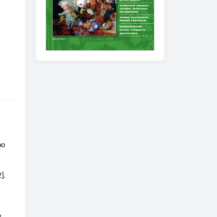
ью
].
е