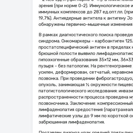
зрения (при норме 0–2). Иммунологическое
иммунных комплексов до 287 ед.опт.пл. (при
19,7%). Антиядерные антитела к антигену J
обнаружены первично-мышечные изменения 
В рамках диагностического поиска проведе
синдрома. Онкомаркеры – карбоантиген 125
простатспецифический антиген в пределах 
брюшной полости выявило лимфаденопатию:
гипоэхогенные образования 35×12 мм, 36×33
пузыря – без патологии. На рентгенограмм
усилен, деформирован, сетчатый, неравном
позвонка. При проведении фиброгастродуод
опухоль, занимающая ½ окружности пищево
патогистологического исследования: инвази
распространенности процесса проведена м
позвоночника. Заключение: компрессионный 
лимфаденопатия средостения (паратрахеал
лимфатические узлы до 9 мм по короткой ос
забрюшинная лимфаденопатия.
Поставлен диагноз «рак средней трети пи